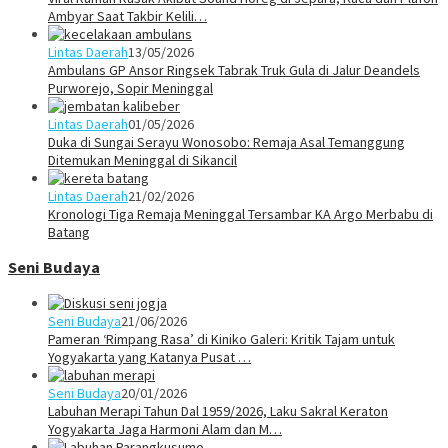
Ambyar Saat Takbir Kelili…
Lintas Daerah
13/05/2026
Ambulans GP Ansor Ringsek Tabrak Truk Gula di Jalur Deandels
Purworejo, Sopir Meninggal
Lintas Daerah
01/05/2026
Duka di Sungai Serayu Wonosobo: Remaja Asal Temanggung
Ditemukan Meninggal di Sikancil
Lintas Daerah
21/02/2026
Kronologi Tiga Remaja Meninggal Tersambar KA Argo Merbabu di
Batang
Seni Budaya
Seni Budaya
21/06/2026
Pameran ‘Rimpang Rasa’ di Kiniko Galeri: Kritik Tajam untuk
Yogyakarta yang Katanya Pusat …
Seni Budaya
20/01/2026
Labuhan Merapi Tahun Dal 1959/2026, Laku Sakral Keraton
Yogyakarta Jaga Harmoni Alam dan M…