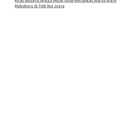
Kirab Budaya hingga Musik Amal Meriahkan Warna Warni
Malioboro di Titik Nol Jogja