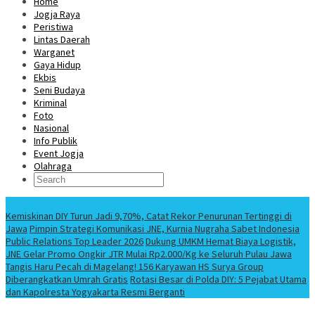
Home
Jogja Raya
Peristiwa
Lintas Daerah
Warganet
Gaya Hidup
Ekbis
Seni Budaya
Kriminal
Foto
Nasional
Info Publik
Event Jogja
Olahraga
Berita Terbaru
Kemiskinan DIY Turun Jadi 9,70%, Catat Rekor Penurunan Tertinggi di
Jawa
Pimpin Strategi Komunikasi JNE, Kurnia Nugraha Sabet Indonesia
Public Relations Top Leader 2026
Dukung UMKM Hemat Biaya Logistik,
JNE Gelar Promo Ongkir JTR Mulai Rp2.000/Kg ke Seluruh Pulau Jawa
Tangis Haru Pecah di Magelang! 156 Karyawan HS Surya Group
Diberangkatkan Umrah Gratis
Rotasi Besar di Polda DIY: 5 Pejabat Utama
dan Kapolresta Yogyakarta Resmi Berganti