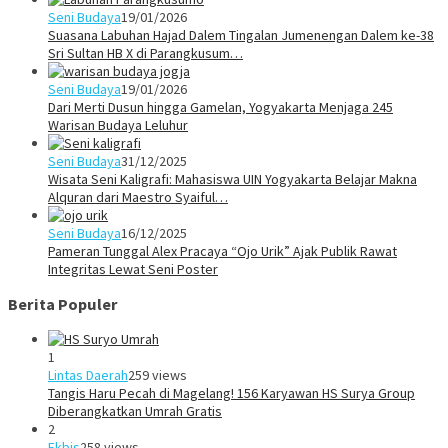
Seni Budaya
19/01/2026
Suasana Labuhan Hajad Dalem Tingalan Jumenengan Dalem ke-38
Sri Sultan HB X di Parangkusum…
Seni Budaya
19/01/2026
Dari Merti Dusun hingga Gamelan, Yogyakarta Menjaga 245
Warisan Budaya Leluhur
Seni Budaya
31/12/2025
Wisata Seni Kaligrafi: Mahasiswa UIN Yogyakarta Belajar Makna
Alquran dari Maestro Syaiful…
Seni Budaya
16/12/2025
Pameran Tunggal Alex Pracaya “Ojo Urik” Ajak Publik Rawat
Integritas Lewat Seni Poster
Berita Populer
1
Lintas Daerah
259 views
Tangis Haru Pecah di Magelang! 156 Karyawan HS Surya Group
Diberangkatkan Umrah Gratis
2
Ekbis
258 views