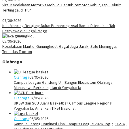
Viral Kecelakaan Motor Vs Mobil di Bantul: Pemotor Kabur, Tapi Celurit
Tertinggal di TKP
07/06/2026
Niat Mancing Berujung Duka: Pemancing Asal Bantul Ditemukan Tak
Bernyawa di Sungai Progo
05/06/2026
Kecelakaan Maut di Gunungkidul: Gagal Jaga Jarak, Satu Meninggal
Terlindas Tronton
Olahraga
Olahraga
08/05/2026
Campus League Gandeng UII, Bangun Ekosistem Olahraga
Mahasiswa Berkelanjutan di Yogyakarta
Olahraga
07/05/2026
UKSW dan SCU Juara Basketball Campus League Regional
Yogyakarta, Amankan Tiket Nasional
Olahraga
06/05/2026
Kampus Jateng Dominasi Final Campus League 2026 Jogja, UKSW,
SCU, dan USM Berebut Gelar