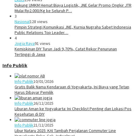
Dukung UMKM Hemat Biaya Logistik, JNE Gelar Promo Ongkir JTR
Mulai Rp2.000/Kg ke Seluruh P…
3
Nasional
128 views
Pimpin Strategi Komunikasi JNE, Kurnia Nugraha Sabet Indonesia
Public Relations Top Leader…
4
Jogja Raya
91 views
Kemiskinan DIY Turun Jadi 9,70%, Catat Rekor Penurunan
Tertinggi di Jawa
Info Publik
Info Publik
10/01/2026
Gratis Balik Nama Kendaraan di Yogyakarta, Ini Biaya yang Tetap
Harus Dibayar Pemilik
Info Publik
26/12/2025
Liburan Aman ke Yogyakarta: Ini Checklist Penting dan Lokasi Pos
Kesehatan di DIY
Info Publik
21/12/2025
Libur Nataru 2025: KAI Tambah Perjalanan Commuter Line