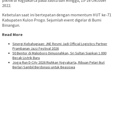
piknik di Yogyakarta pada Sabtu dan Minggu, 15-16 Oktober
2022.
Kebetulan saat ini bertepatan dengan momentum HUT ke-71
Kabupaten Kulon Progo. Sejumlah event digelar di Bumi
Binangun.
Read More
Sinergi Kebahagiaan: JNE Resmi Jadi Official Logistics Partner
Prambanan Jazz Festival 2026
50 Bentor di Malioboro Dimusnahkan, Sri Sultan Siapkan 1.000
Becak Listrik Baru
Jogja Run D-City 2026 Riuhkan Yogyakarta, Ribuan Pelari Ikut
Berlari Sambil Berdonasi untuk Beasiswa