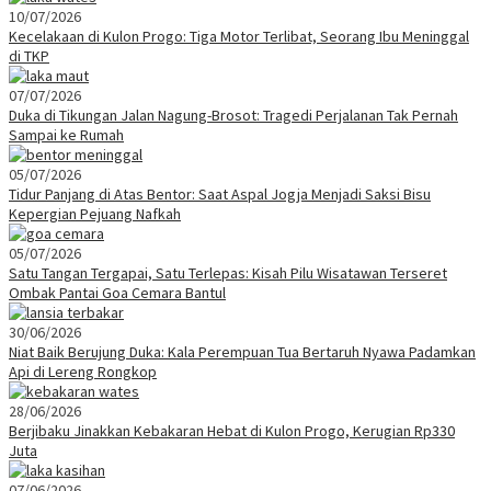
10/07/2026
Kecelakaan di Kulon Progo: Tiga Motor Terlibat, Seorang Ibu Meninggal
di TKP
07/07/2026
Duka di Tikungan Jalan Nagung-Brosot: Tragedi Perjalanan Tak Pernah
Sampai ke Rumah
05/07/2026
Tidur Panjang di Atas Bentor: Saat Aspal Jogja Menjadi Saksi Bisu
Kepergian Pejuang Nafkah
05/07/2026
Satu Tangan Tergapai, Satu Terlepas: Kisah Pilu Wisatawan Terseret
Ombak Pantai Goa Cemara Bantul
30/06/2026
Niat Baik Berujung Duka: Kala Perempuan Tua Bertaruh Nyawa Padamkan
Api di Lereng Rongkop
28/06/2026
Berjibaku Jinakkan Kebakaran Hebat di Kulon Progo, Kerugian Rp330
Juta
07/06/2026