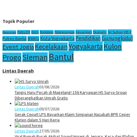
Topik Populer
Sri Sultan HB X
Keuangan
Ekonomi
Polda DIY
Klitih
Malioboro
Penganiayaan
Pencurian
Gunungkidul
Pendidikan
Kota Yogyakarta
Polres Bantul
BMKG
Yogyakarta
Kulon
Kecelakaan
Event Jogja
Bantul
Sleman
Progo
Lintas Daerah
Lintas Daerah
03/08/2026
Tangis Haru Pecah di Magelang! 156 Karyawan HS Surya Group
Diberangkatkan Umrah Gratis
Lintas Daerah
09/07/2026
Gerak Cepat! LPS Bayarkan Klaim Simpanan Nasabah BPR Ceper
Klaten dalam 5 Hari Kerja
Lintas Daerah
27/05/2026
Viral Rumah Rusak Akibat Sound Horeg di Jepara, Kaca dan Plafon