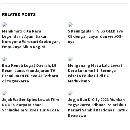
RELATED POSTS
Menikmati Cita Rasa
5 Keunggulan TV LG OLED evo
Legendaris Ayam Bakar
C5 dengan Layar dan webOS-
Noroyono Wirosari Grobogan,
nya
Empuknya Bikin Nagih!
Bisa Kenali Logat Daerah, LG
Mengenang Masa Lalu Lewat
Resmi Luncurkan Jajaran TV
Deru Lokomotif: Serunya
Premium OLED evo AI Terbaru
Wisata Edukatif di PG
di Yogyakarta
Madukismo
Jejak Walter Spies Lewat Film
Jogja Run D-City 2026 Riuhkan
ROOTS Karya Michael
Yogyakarta, Ribuan Pelari Ikut
Schindhelm Sukses Tur 4 Kota
Berlari Sambil Berdonasi untuk
Beasiswa