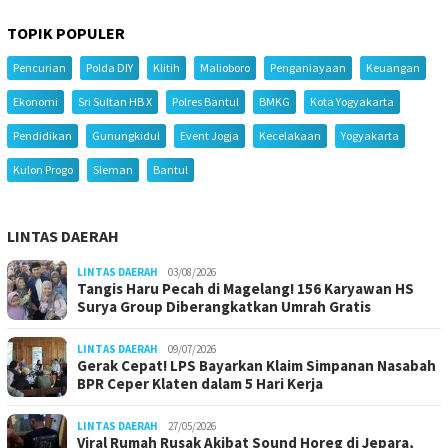
TOPIK POPULER
Pencurian
Polda DIY
Klitih
Malioboro
Penganiayaan
Keuangan
Ekonomi
Sri Sultan HB X
Polres Bantul
BMKG
Kota Yogyakarta
Pendidikan
Gunungkidul
Event Jogja
Kecelakaan
Yogyakarta
Kulon Progo
Sleman
Bantul
LINTAS DAERAH
LINTAS DAERAH
03/08/2026
Tangis Haru Pecah di Magelang! 156 Karyawan HS
Surya Group Diberangkatkan Umrah Gratis
LINTAS DAERAH
09/07/2026
Gerak Cepat! LPS Bayarkan Klaim Simpanan Nasabah
BPR Ceper Klaten dalam 5 Hari Kerja
LINTAS DAERAH
27/05/2026
Viral Rumah Rusak Akibat Sound Horeg di Jepara,