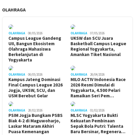
OLAHRAGA
OLAHRAGA
08/05/2026
OLAHRAGA
07/05/2026
Campus League Gandeng
UKSW dan SCU Juara
UII, Bangun Ekosistem
Basketball Campus League
Olahraga Mahasiswa
Regional Yogyakarta,
Berkelanjutan di
Amankan Tiket Nasional
Yogyakarta
OLAHRAGA
06/05/2026
OLAHRAGA
26/04/2026
Kampus Jateng Dominasi
MILO ACTIV Indonesia Race
Final Campus League 2026
2026 Resmi Dimulai di
Jogja, UKSW, SCU, dan
Yogyakarta, 4.500 Pelari
USM Berebut Gelar
Ramaikan Seri Pem…
OLAHRAGA
28/02/2026
OLAHRAGA
01/02/2026
PSIM Jogja Bungkam PSBS
MLSC Yogyakarta Bukti
Biak 4-2 di Maguwoharjo,
Kekuatan Pembinaan
Laskar Mataram Akhiri
Sepak Bola Putri: Talenta
Puasa Kemenangan
Baru Bersinar, Regenera…