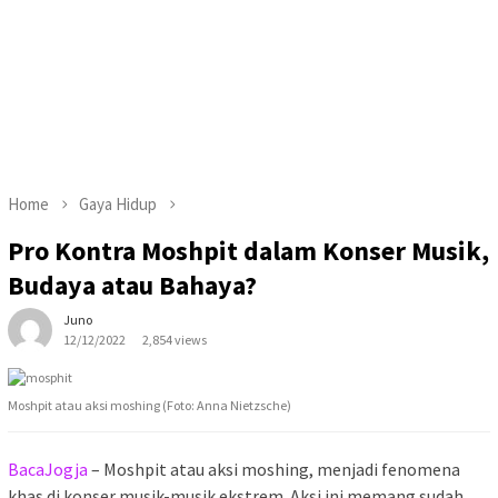
Home
Gaya Hidup
Pro Kontra Moshpit dalam Konser Musik,
Budaya atau Bahaya?
Juno
12/12/2022
2,854 views
Moshpit atau aksi moshing (Foto: Anna Nietzsche)
BacaJogja
– Moshpit atau aksi moshing, menjadi fenomena
khas di konser musik-musik ekstrem. Aksi ini memang sudah