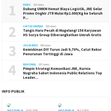
1
EKBIS
323 views
Dukung UMKM Hemat Biaya Logistik, JNE Gelar
Promo Ongkir JTR Mulai Rp2.000/Kg ke Seluruh
P…
2
LINTAS DAERAH
319 views
Tangis Haru Pecah di Magelang! 156 Karyawan
HS Surya Group Diberangkatkan Umrah Gratis
3
JOGJA RAYA
199 views
Kemiskinan DIY Turun Jadi 9,70%, Catat Rekor
Penurunan Tertinggi di Jawa
4
NASIONAL
197 views
Pimpin Strategi Komunikasi JNE, Kurnia
Nugraha Sabet Indonesia Public Relations Top
Leader…
INFO PUBLIK
INFO PUBLIK
10/01/2026
INFO PUBLIK
26/12/2025