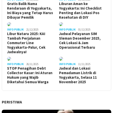
Gratis Balik Nama
Liburan Aman ke
Kendaraan di Yogyakarta,
Yogyakarta: Ini Checklist
Ini Biaya yang Tetap Harus
Penting dan Lokasi Pos
Dibayar Pemilik
Kesehatan di DIY
INFO PUBLIK
21/12/2025
INFO PUBLIK
01/12/2025
Libur Nataru 2025: KAI
Jadwal Pelayanan SIM
Tambah Perjalanan
Sleman Desember 2025,
Commuter Line
Cek Lokasi & Jam
Yogyakarta-Palur, Cek
Operasional Terbaru
Jadwalnya!
INFO PUBLIK
26/11/2025
INFO PUBLIK
11/11/2025
STOP Penagihan Debt
Jadwal dan Lokasi
Collector Kasar: Ini Aturan
Pemadaman Listrik di
Hukum yang Wajib
Yogyakarta, Selasa 11
Diketahui Semua Warga
November 2025
PERISTIWA