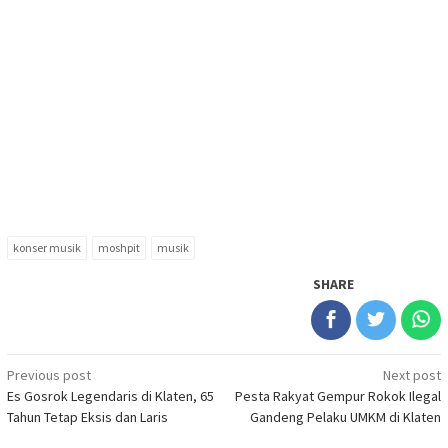
konser musik
moshpit
musik
SHARE
Post
Previous post
Next post
Es Gosrok Legendaris di Klaten, 65
Pesta Rakyat Gempur Rokok Ilegal
navigation
Tahun Tetap Eksis dan Laris
Gandeng Pelaku UMKM di Klaten