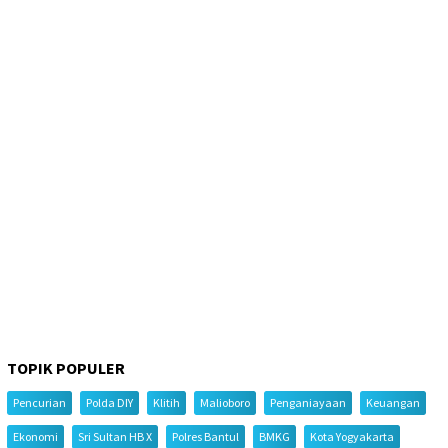
TOPIK POPULER
Pencurian
Polda DIY
Klitih
Malioboro
Penganiayaan
Keuangan
Ekonomi
Sri Sultan HB X
Polres Bantul
BMKG
Kota Yogyakarta