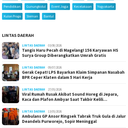
Pendidikan
Gunungkidul
Event Jogja
Kecelakaan
Yogyakarta
Kulon Progo
Sleman
Bantul
LINTAS DAERAH
LINTAS DAERAH
03/08/2026
Tangis Haru Pecah di Magelang! 156 Karyawan HS
Surya Group Diberangkatkan Umrah Gratis
LINTAS DAERAH
09/07/2026
Gerak Cepat! LPS Bayarkan Klaim Simpanan Nasabah
BPR Ceper Klaten dalam 5 Hari Kerja
LINTAS DAERAH
27/05/2026
Viral Rumah Rusak Akibat Sound Horeg di Jepara,
Kaca dan Plafon Ambyar Saat Takbir Kelili…
LINTAS DAERAH
13/05/2026
Ambulans GP Ansor Ringsek Tabrak Truk Gula di Jalur
Deandels Purworejo, Sopir Meninggal