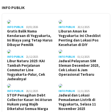
INFO PUBLIK
INFO PUBLIK
10/01/2026
INFO PUBLIK
26/12/2025
Gratis Balik Nama
Liburan Aman ke
Kendaraan di Yogyakarta,
Yogyakarta: Ini Checklist
Ini Biaya yang Tetap Harus
Penting dan Lokasi Pos
Dibayar Pemilik
Kesehatan di DIY
INFO PUBLIK
21/12/2025
INFO PUBLIK
01/12/2025
Libur Nataru 2025: KAI
Jadwal Pelayanan SIM
Tambah Perjalanan
Sleman Desember 2025,
Commuter Line
Cek Lokasi & Jam
Yogyakarta-Palur, Cek
Operasional Terbaru
Jadwalnya!
INFO PUBLIK
26/11/2025
INFO PUBLIK
11/11/2025
STOP Penagihan Debt
Jadwal dan Lokasi
Collector Kasar: Ini Aturan
Pemadaman Listrik di
Hukum yang Wajib
Yogyakarta, Selasa 11
Diketahui Semua Warga
November 2025