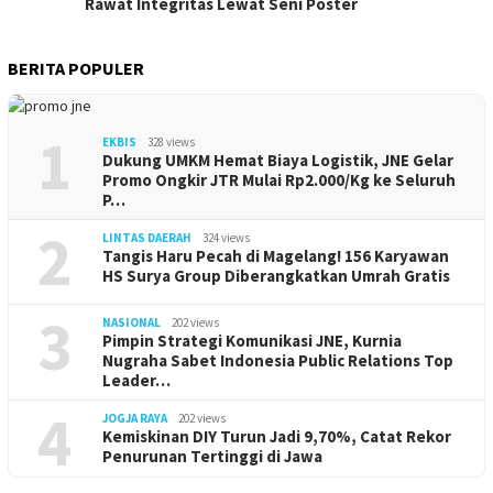
Rawat Integritas Lewat Seni Poster
BERITA POPULER
1
EKBIS
328 views
Dukung UMKM Hemat Biaya Logistik, JNE Gelar
Promo Ongkir JTR Mulai Rp2.000/Kg ke Seluruh
P…
2
LINTAS DAERAH
324 views
Tangis Haru Pecah di Magelang! 156 Karyawan
HS Surya Group Diberangkatkan Umrah Gratis
3
NASIONAL
202 views
Pimpin Strategi Komunikasi JNE, Kurnia
Nugraha Sabet Indonesia Public Relations Top
Leader…
4
JOGJA RAYA
202 views
Kemiskinan DIY Turun Jadi 9,70%, Catat Rekor
Penurunan Tertinggi di Jawa