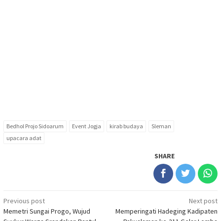
Bedhol Projo Sidoarum
Event Jogja
kirab budaya
Sleman
upacara adat
SHARE
Post
Previous post
Next post
Memetri Sungai Progo, Wujud
Memperingati Hadeging Kadipaten
navigation