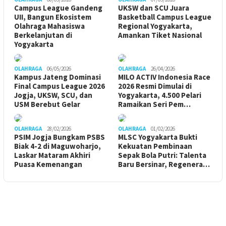
Campus League Gandeng
UKSW dan SCU Juara
UII, Bangun Ekosistem
Basketball Campus League
Olahraga Mahasiswa
Regional Yogyakarta,
Berkelanjutan di
Amankan Tiket Nasional
Yogyakarta
OLAHRAGA
06/05/2026
OLAHRAGA
26/04/2026
Kampus Jateng Dominasi
MILO ACTIV Indonesia Race
Final Campus League 2026
2026 Resmi Dimulai di
Jogja, UKSW, SCU, dan
Yogyakarta, 4.500 Pelari
USM Berebut Gelar
Ramaikan Seri Pem…
OLAHRAGA
28/02/2026
OLAHRAGA
01/02/2026
PSIM Jogja Bungkam PSBS
MLSC Yogyakarta Bukti
Biak 4-2 di Maguwoharjo,
Kekuatan Pembinaan
Laskar Mataram Akhiri
Sepak Bola Putri: Talenta
Puasa Kemenangan
Baru Bersinar, Regenera…