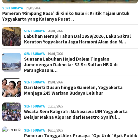
SENI BUDAYA
21/06/2026
Pameran ‘Rimpang Rasa’ di Kiniko Galeri: Kritik Tajam untuk
Yogyakarta yang Katanya Pusat …
SENI BUDAYA
20/01/2026
Labuhan Merapi Tahun Dal 1959/2026, Laku Sakral
Keraton Yogyakarta Jaga Harmoni Alam dan M…
SENI BUDAYA
19/01/2026
Suasana Labuhan Hajad Dalem Tingalan
Jumenengan Dalem ke-38 Sri Sultan HB X di
Parangkusum…
SENI BUDAYA
19/01/2026
Dari Merti Dusun hingga Gamelan, Yogyakarta
Menjaga 245 Warisan Budaya Leluhur
SENI BUDAYA
31/12/2025
Wisata Seni Kaligrafi: Mahasiswa UIN Yogyakarta
Belajar Makna Alquran dari Maestro Syaiful…
SENI BUDAYA
16/12/2025
Pameran Tunggal Alex Pracaya “Ojo Urik” Ajak Publik