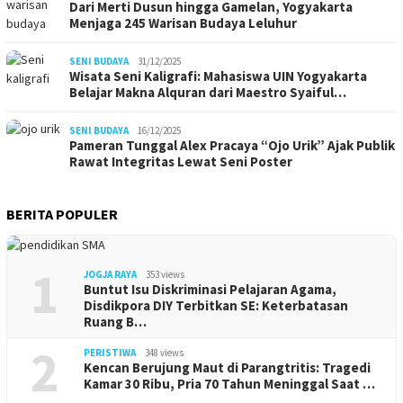
Dari Merti Dusun hingga Gamelan, Yogyakarta
Menjaga 245 Warisan Budaya Leluhur
SENI BUDAYA
31/12/2025
Wisata Seni Kaligrafi: Mahasiswa UIN Yogyakarta
Belajar Makna Alquran dari Maestro Syaiful…
SENI BUDAYA
16/12/2025
Pameran Tunggal Alex Pracaya “Ojo Urik” Ajak Publik
Rawat Integritas Lewat Seni Poster
BERITA POPULER
1
JOGJA RAYA
353 views
Buntut Isu Diskriminasi Pelajaran Agama,
Disdikpora DIY Terbitkan SE: Keterbatasan
Ruang B…
2
PERISTIWA
348 views
Kencan Berujung Maut di Parangtritis: Tragedi
Kamar 30 Ribu, Pria 70 Tahun Meninggal Saat …