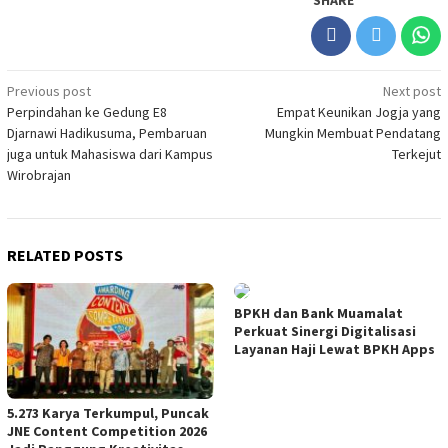
Post
Previous post
Next post
Perpindahan ke Gedung E8
Empat Keunikan Jogja yang
navigation
Djarnawi Hadikusuma, Pembaruan
Mungkin Membuat Pendatang
juga untuk Mahasiswa dari Kampus
Terkejut
Wirobrajan
RELATED POSTS
BPKH dan Bank Muamalat
Perkuat Sinergi Digitalisasi
Layanan Haji Lewat BPKH Apps
5.273 Karya Terkumpul, Puncak
JNE Content Competition 2026