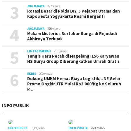
3
JOGJA RAYA
287 views
Rotasi Besar di Polda DIY: 5 Pejabat Utama dan
Kapolresta Yogyakarta Resmi Berganti
4
JOGJA RAYA
276 views
Makam Misterius Bertabur Bunga di Rejodadi
Akhirnya Terkuak
5
LINTAS DAERAH
213 views
Tangis Haru Pecah di Magelang! 156 Karyawan
HS Surya Group Diberangkatkan Umrah Gratis
6
EKBIS
202 views
Dukung UMKM Hemat Biaya Logistik, JNE Gelar
Promo Ongkir JTR Mulai Rp2.000/Kg ke Seluruh
P…
INFO PUBLIK
INFO PUBLIK
10/01/2026
INFO PUBLIK
26/12/2025