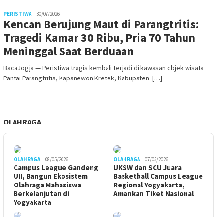
PERISTIWA
30/07/2026
Kencan Berujung Maut di Parangtritis:
Tragedi Kamar 30 Ribu, Pria 70 Tahun
Meninggal Saat Berduaan
BacaJogja — Peristiwa tragis kembali terjadi di kawasan objek wisata
Pantai Parangtritis, Kapanewon Kretek, Kabupaten […]
OLAHRAGA
OLAHRAGA
08/05/2026
OLAHRAGA
07/05/2026
Campus League Gandeng
UKSW dan SCU Juara
UII, Bangun Ekosistem
Basketball Campus League
Olahraga Mahasiswa
Regional Yogyakarta,
Berkelanjutan di
Amankan Tiket Nasional
Yogyakarta