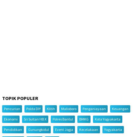
TOPIK POPULER
Pencurian
Polda DIY
Klitih
Malioboro
Penganiayaan
Keuangan
Ekonomi
Sri Sultan HB X
Polres Bantul
BMKG
Kota Yogyakarta
Pendidikan
Gunungkidul
Event Jogja
Kecelakaan
Yogyakarta