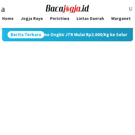
Skip
Mobile
to
Menu
content
Home
Jogja Raya
Peristiwa
Lintas Daerah
Warganet
Gelar Promo Ongkir JTR Mulai Rp2.000/Kg ke Seluruh Pulau Jawa
Berita Terbaru