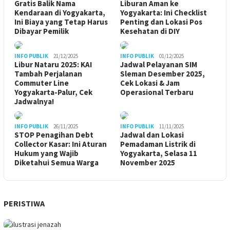
Gratis Balik Nama
Liburan Aman ke
Kendaraan di Yogyakarta,
Yogyakarta: Ini Checklist
Ini Biaya yang Tetap Harus
Penting dan Lokasi Pos
Dibayar Pemilik
Kesehatan di DIY
INFO PUBLIK
21/12/2025
INFO PUBLIK
01/12/2025
Libur Nataru 2025: KAI
Jadwal Pelayanan SIM
Tambah Perjalanan
Sleman Desember 2025,
Commuter Line
Cek Lokasi & Jam
Yogyakarta-Palur, Cek
Operasional Terbaru
Jadwalnya!
INFO PUBLIK
26/11/2025
INFO PUBLIK
11/11/2025
STOP Penagihan Debt
Jadwal dan Lokasi
Collector Kasar: Ini Aturan
Pemadaman Listrik di
Hukum yang Wajib
Yogyakarta, Selasa 11
Diketahui Semua Warga
November 2025
PERISTIWA