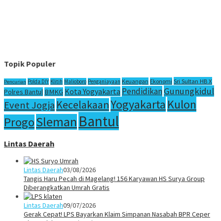
Topik Populer
Sri Sultan HB X
Keuangan
Ekonomi
Polda DIY
Klitih
Malioboro
Penganiayaan
Pencurian
Gunungkidul
Pendidikan
Kota Yogyakarta
Polres Bantul
BMKG
Yogyakarta
Kulon
Kecelakaan
Event Jogja
Bantul
Sleman
Progo
Lintas Daerah
Lintas Daerah
03/08/2026
Tangis Haru Pecah di Magelang! 156 Karyawan HS Surya Group
Diberangkatkan Umrah Gratis
Lintas Daerah
09/07/2026
Gerak Cepat! LPS Bayarkan Klaim Simpanan Nasabah BPR Ceper