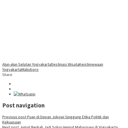
Alun-alun Selatan Yogyakarta
Destinasi Wisata
Keistimewaan
Yogyakarta
Malioboro
Share
Post navigation
Previous post
Puan di Depan Jokowi Singgung Etika Politik dan
Kekuasaan
Next post
Jumat Berkah Jadi Solusi Hemat Mahasiswa di Yogyakarta