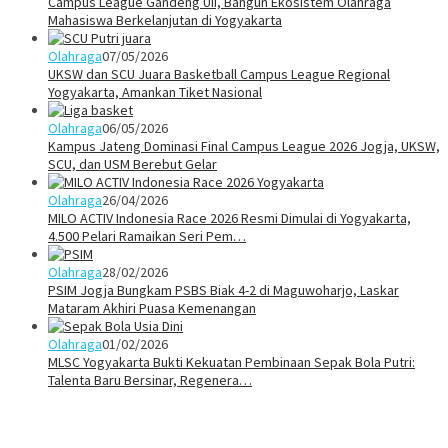
Campus League Gandeng UII, Bangun Ekosistem Olahraga
Mahasiswa Berkelanjutan di Yogyakarta
Olahraga
07/05/2026
UKSW dan SCU Juara Basketball Campus League Regional
Yogyakarta, Amankan Tiket Nasional
Olahraga
06/05/2026
Kampus Jateng Dominasi Final Campus League 2026 Jogja, UKSW,
SCU, dan USM Berebut Gelar
Olahraga
26/04/2026
MILO ACTIV Indonesia Race 2026 Resmi Dimulai di Yogyakarta,
4.500 Pelari Ramaikan Seri Pem…
Olahraga
28/02/2026
PSIM Jogja Bungkam PSBS Biak 4-2 di Maguwoharjo, Laskar
Mataram Akhiri Puasa Kemenangan
Olahraga
01/02/2026
MLSC Yogyakarta Bukti Kekuatan Pembinaan Sepak Bola Putri:
Talenta Baru Bersinar, Regenera…