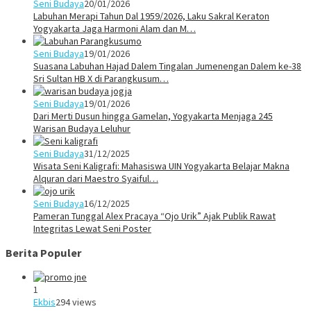
Seni Budaya
20/01/2026
Labuhan Merapi Tahun Dal 1959/2026, Laku Sakral Keraton
Yogyakarta Jaga Harmoni Alam dan M…
Seni Budaya
19/01/2026
Suasana Labuhan Hajad Dalem Tingalan Jumenengan Dalem ke-38
Sri Sultan HB X di Parangkusum…
Seni Budaya
19/01/2026
Dari Merti Dusun hingga Gamelan, Yogyakarta Menjaga 245
Warisan Budaya Leluhur
Seni Budaya
31/12/2025
Wisata Seni Kaligrafi: Mahasiswa UIN Yogyakarta Belajar Makna
Alquran dari Maestro Syaiful…
Seni Budaya
16/12/2025
Pameran Tunggal Alex Pracaya “Ojo Urik” Ajak Publik Rawat
Integritas Lewat Seni Poster
Berita Populer
1
Ekbis
294 views