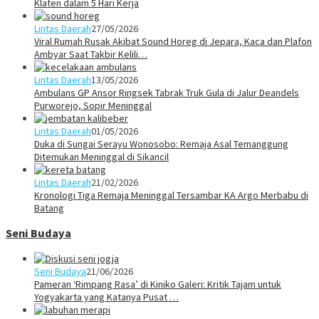
Klaten dalam 5 Hari Kerja
Lintas Daerah
27/05/2026
Viral Rumah Rusak Akibat Sound Horeg di Jepara, Kaca dan Plafon
Ambyar Saat Takbir Kelili…
Lintas Daerah
13/05/2026
Ambulans GP Ansor Ringsek Tabrak Truk Gula di Jalur Deandels
Purworejo, Sopir Meninggal
Lintas Daerah
01/05/2026
Duka di Sungai Serayu Wonosobo: Remaja Asal Temanggung
Ditemukan Meninggal di Sikancil
Lintas Daerah
21/02/2026
Kronologi Tiga Remaja Meninggal Tersambar KA Argo Merbabu di
Batang
Seni Budaya
Seni Budaya
21/06/2026
Pameran ‘Rimpang Rasa’ di Kiniko Galeri: Kritik Tajam untuk
Yogyakarta yang Katanya Pusat …