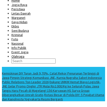
Home
Jogja Raya
Peristiwa
Lintas Daerah
Warganet
Gaya Hidup
Ekbis
Seni Budaya
Kriminal
Foto
Nasional
Info Publik
Event Jogja
Olahraga
Berita Terbaru
Kemiskinan DIY Turun Jadi 9,70%, Catat Rekor Penurunan Tertinggi di
Jawa
Pimpin Strategi Komunikasi JNE, Kurnia Nugraha Sabet Indonesia
Public Relations Top Leader 2026
Dukung UMKM Hemat Biaya Logistik,
JNE Gelar Promo Ongkir JTR Mulai Rp2.000/Kg ke Seluruh Pulau Jawa
Tangis Haru Pecah di Magelang! 156 Karyawan HS Surya Group
Diberangkatkan Umrah Gratis
Rotasi Besar di Polda DIY: 5 Pejabat Utama
dan Kapolresta Yogyakarta Resmi Berganti