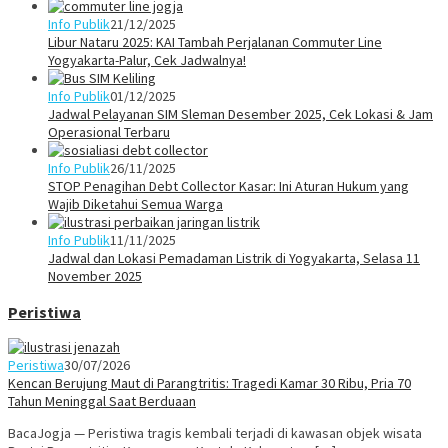
Info Publik
21/12/2025
Libur Nataru 2025: KAI Tambah Perjalanan Commuter Line
Yogyakarta-Palur, Cek Jadwalnya!
Info Publik
01/12/2025
Jadwal Pelayanan SIM Sleman Desember 2025, Cek Lokasi & Jam
Operasional Terbaru
Info Publik
26/11/2025
STOP Penagihan Debt Collector Kasar: Ini Aturan Hukum yang
Wajib Diketahui Semua Warga
Info Publik
11/11/2025
Jadwal dan Lokasi Pemadaman Listrik di Yogyakarta, Selasa 11
November 2025
Peristiwa
Peristiwa
30/07/2026
Kencan Berujung Maut di Parangtritis: Tragedi Kamar 30 Ribu, Pria 70
Tahun Meninggal Saat Berduaan
BacaJogja — Peristiwa tragis kembali terjadi di kawasan objek wisata