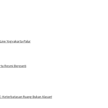
ine Yogyakarta-Palur
rta Resmi Berganti
SE: Keterbatasan Ruang Bukan Alasan!