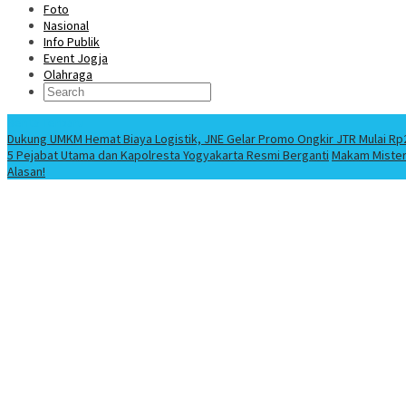
Foto
Nasional
Info Publik
Event Jogja
Olahraga
Berita Terbaru
Dukung UMKM Hemat Biaya Logistik, JNE Gelar Promo Ongkir JTR Mulai Rp
5 Pejabat Utama dan Kapolresta Yogyakarta Resmi Berganti
Makam Misteri
Alasan!