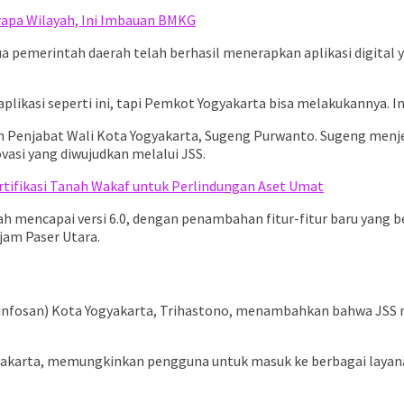
erapa Wilayah, Ini Imbauan BMKG
ua pemerintah daerah telah berhasil menerapkan aplikasi digital 
si seperti ini, tapi Pemkot Yogyakarta bisa melakukannya. Ini sa
eh Penjabat Wali Kota Yogyakarta, Sugeng Purwanto. Sugeng men
vasi yang diwujudkan melalui JSS.
rtifikasi Tanah Wakaf untuk Perlindungan Aset Umat
udah mencapai versi 6.0, dengan penambahan fitur-fitur baru yang
jam Paser Utara.
infosan) Kota Yogyakarta, Trihastono, menambahkan bahwa JSS me
ogyakarta, memungkinkan pengguna untuk masuk ke berbagai layan