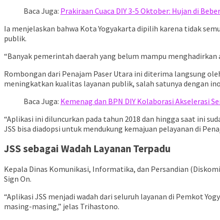
Baca Juga:
Prakiraan Cuaca DIY 3-5 Oktober: Hujan di Beb
Ia menjelaskan bahwa Kota Yogyakarta dipilih karena tidak sem
publik.
“Banyak pemerintah daerah yang belum mampu menghadirkan aplika
Rombongan dari Penajam Paser Utara ini diterima langsung ol
meningkatkan kualitas layanan publik, salah satunya dengan ino
Baca Juga:
Kemenag dan BPN DIY Kolaborasi Akselerasi Se
“Aplikasi ini diluncurkan pada tahun 2018 dan hingga saat ini s
JSS bisa diadopsi untuk mendukung kemajuan pelayanan di Pena
JSS sebagai Wadah Layanan Terpadu
Kepala Dinas Komunikasi, Informatika, dan Persandian (Diskom
Sign On.
“Aplikasi JSS menjadi wadah dari seluruh layanan di Pemkot Y
masing-masing,” jelas Trihastono.