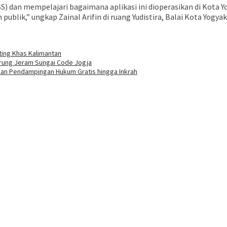
SS) dan mempelajari bagaimana aplikasi ini dioperasikan di Kota Y
lik,” ungkap Zainal Arifin di ruang Yudistira, Balai Kota Yogyak
ting Khas Kalimantan
Arung Jeram Sungai Code Jogja
kan Pendampingan Hukum Gratis hingga Inkrah