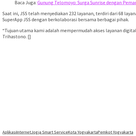
Baca Juga:
Gunung Telomoyo: Surga Sunrise dengan Pem
Saat ini, JSS telah menyediakan 232 layanan, terdiri dari 68 l
SuperApp JSS dengan berkolaborasi bersama berbagai pihak.
“Tujuan utama kami adalah mempermudah akses layanan digital b
Trihastono. []
Aplikasi
Internet
Jogja Smart Service
Kota Yogyakarta
Pemkot Yogyakarta