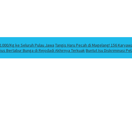
2.000/Kg ke Seluruh Pulau Jawa
Tangis Haru Pecah di Magelang! 156 Karyaw
us Bertabur Bunga di Rejodadi Akhirnya Terkuak
Buntut Isu Diskriminasi P