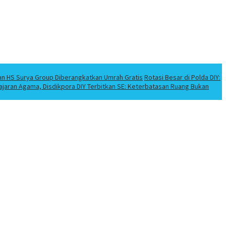
an HS Surya Group Diberangkatkan Umrah Gratis
Rotasi Besar di Polda DIY:
elajaran Agama, Disdikpora DIY Terbitkan SE: Keterbatasan Ruang Bukan