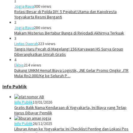
1
Jogja Raya
300 views
Rotasi Besar di Polda DIY: 5 Pejabat Utama dan Kapolresta
Yogyakarta Resmi Berganti
2
Jogja Raya
286 views
Makam Misterius Bertabur Bunga di Rejodadi Akhirnya Terkuak
3
Lintas Daerah
223 views
Tangis Haru Pecah di Magelang! 156 Karyawan HS Surya Group
Diberangkatkan Umrah Gratis
4
Ekbis
214 views
Dukung UMKM Hemat Biaya Logistik, JNE Gelar Promo Ongkir JTR
Mulai Rp2.000/Kg ke Seluruh P…
Info Publik
Info Publik
10/01/2026
Gratis Balik Nama Kendaraan di Yogyakarta, Ini Biaya yang Tetap
Harus Dibayar Pemilik
Info Publik
26/12/2025
Liburan Aman ke Yogyakarta: Ini Checklist Penting dan Lokasi Pos