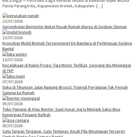
BacaJogja — Peristiwa tragis kembali terjadi di kawasan objek wisata
Pantai Parangtritis, Kapanewon Kretek, Kabupaten […]
23/07/2026
Gerombolan Bermotor Nekat Rusak Rumah Warga di Godean Sleman
23/07/2026
Kronologi Mobil Brimob Terserempet KA Bandara di Perlintasan Sedayu
Bantul
10/07/2026
Kecelakaan di Kulon Progo: Tiga Motor Terlibat, Seorang Ibu Meninggal
di TKP
07/07/2026
Duka di Tikungan Jalan Nagung-Brosot: Tragedi Perjalanan Tak Pernah
Sampai ke Rumah
05/07/2026
Tidur Panjang di Atas Bentor: Saat Aspal Jogja Menjadi Saksi Bisu
Kepergian Pejuang Nafkah
05/07/2026
Satu Tangan Tergapai, Satu Terlepas: Kisah Pilu Wisatawan Terseret
Ombak Pantai Goa Cemara Bantul