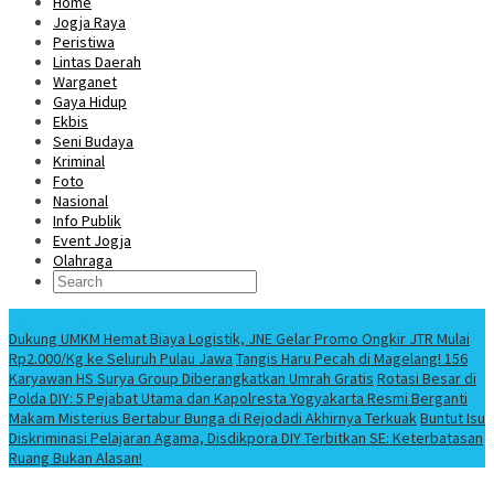
Home
Jogja Raya
Peristiwa
Lintas Daerah
Warganet
Gaya Hidup
Ekbis
Seni Budaya
Kriminal
Foto
Nasional
Info Publik
Event Jogja
Olahraga
Berita Terbaru
Dukung UMKM Hemat Biaya Logistik, JNE Gelar Promo Ongkir JTR Mulai
Rp2.000/Kg ke Seluruh Pulau Jawa
Tangis Haru Pecah di Magelang! 156
Karyawan HS Surya Group Diberangkatkan Umrah Gratis
Rotasi Besar di
Polda DIY: 5 Pejabat Utama dan Kapolresta Yogyakarta Resmi Berganti
Makam Misterius Bertabur Bunga di Rejodadi Akhirnya Terkuak
Buntut Isu
Diskriminasi Pelajaran Agama, Disdikpora DIY Terbitkan SE: Keterbatasan
Ruang Bukan Alasan!