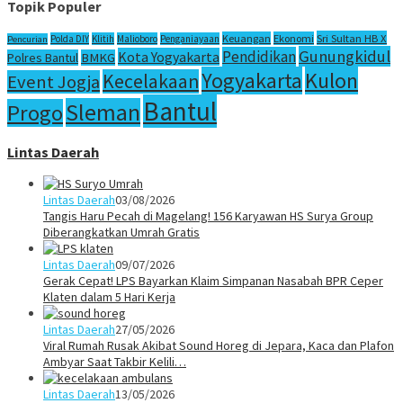
Topik Populer
Sri Sultan HB X
Keuangan
Ekonomi
Polda DIY
Klitih
Malioboro
Penganiayaan
Pencurian
Gunungkidul
Pendidikan
Kota Yogyakarta
Polres Bantul
BMKG
Yogyakarta
Kulon
Kecelakaan
Event Jogja
Bantul
Sleman
Progo
Lintas Daerah
Lintas Daerah
03/08/2026
Tangis Haru Pecah di Magelang! 156 Karyawan HS Surya Group
Diberangkatkan Umrah Gratis
Lintas Daerah
09/07/2026
Gerak Cepat! LPS Bayarkan Klaim Simpanan Nasabah BPR Ceper
Klaten dalam 5 Hari Kerja
Lintas Daerah
27/05/2026
Viral Rumah Rusak Akibat Sound Horeg di Jepara, Kaca dan Plafon
Ambyar Saat Takbir Kelili…
Lintas Daerah
13/05/2026