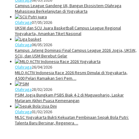
Campus League Gandeng UII, Bangun Ekosistem Olahraga
Mahasiswa Berkelanjutan di Yogyakarta
Olahraga
07/05/2026
UKSW dan SCU Juara Basketball Campus League Regional
Yogyakarta, Amankan Tiket Nasional
Olahraga
06/05/2026
Kampus Jateng Dominasi Final Campus League 2026 Jogja, UKSW,
SCU, dan USM Berebut Gelar
Olahraga
26/04/2026
MILO ACTIV Indonesia Race 2026 Resmi Dimulai di Yogyakarta,
4.500 Pelari Ramaikan Seri Pem…
Olahraga
28/02/2026
PSIM Jogja Bungkam PSBS Biak 4-2 di Maguwoharjo, Laskar
Mataram Akhiri Puasa Kemenangan
Olahraga
01/02/2026
MLSC Yogyakarta Bukti Kekuatan Pembinaan Sepak Bola Putri:
Talenta Baru Bersinar, Regenera…