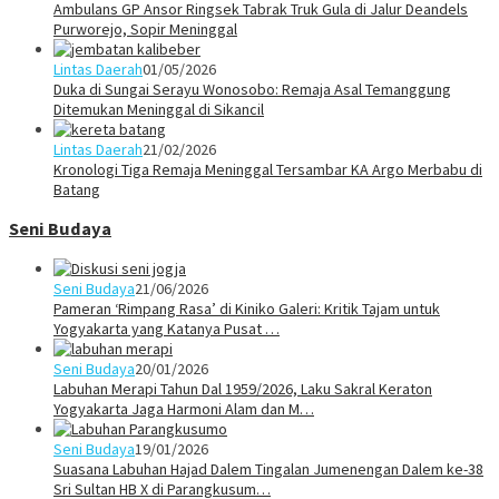
Ambulans GP Ansor Ringsek Tabrak Truk Gula di Jalur Deandels
Purworejo, Sopir Meninggal
Lintas Daerah
01/05/2026
Duka di Sungai Serayu Wonosobo: Remaja Asal Temanggung
Ditemukan Meninggal di Sikancil
Lintas Daerah
21/02/2026
Kronologi Tiga Remaja Meninggal Tersambar KA Argo Merbabu di
Batang
Seni Budaya
Seni Budaya
21/06/2026
Pameran ‘Rimpang Rasa’ di Kiniko Galeri: Kritik Tajam untuk
Yogyakarta yang Katanya Pusat …
Seni Budaya
20/01/2026
Labuhan Merapi Tahun Dal 1959/2026, Laku Sakral Keraton
Yogyakarta Jaga Harmoni Alam dan M…
Seni Budaya
19/01/2026
Suasana Labuhan Hajad Dalem Tingalan Jumenengan Dalem ke-38
Sri Sultan HB X di Parangkusum…