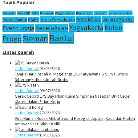
Topik Populer
Sri Sultan HB X
Keuangan
Ekonomi
Polda DIY
Klitih
Malioboro
Penganiayaan
Pencurian
Gunungkidul
Pendidikan
Kota Yogyakarta
Polres Bantul
BMKG
Yogyakarta
Kulon
Kecelakaan
Event Jogja
Bantul
Sleman
Progo
Lintas Daerah
Lintas Daerah
03/08/2026
Tangis Haru Pecah di Magelang! 156 Karyawan HS Surya Group
Diberangkatkan Umrah Gratis
Lintas Daerah
09/07/2026
Gerak Cepat! LPS Bayarkan Klaim Simpanan Nasabah BPR Ceper
Klaten dalam 5 Hari Kerja
Lintas Daerah
27/05/2026
Viral Rumah Rusak Akibat Sound Horeg di Jepara, Kaca dan Plafon
Ambyar Saat Takbir Kelili…
Lintas Daerah
13/05/2026