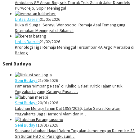
Ambulans GP Ansor Ringsek Tabrak Truk Gula di Jalur Deandels
Purworejo, Sopir Meninggal
Lintas Daerah
01/05/2026
Duka di Sungai Serayu Wonosobo: Remaja Asal Temanggung
Ditemukan Meninggal di Sikancil
Lintas Daerah
21/02/2026
Kronologi Tiga Remaja Meninggal Tersambar KA Argo Merbabu di
Batang
Seni Budaya
Seni Budaya
21/06/2026
Pameran ‘Rimpang Rasa’ di Kiniko Galeri: Kritik Tajam untuk
Yogyakarta yang Katanya Pusat …
Seni Budaya
20/01/2026
Labuhan Merapi Tahun Dal 1959/2026, Laku Sakral Keraton
Yogyakarta Jaga Harmoni Alam dan M…
Seni Budaya
19/01/2026
Suasana Labuhan Hajad Dalem Tingalan Jumenengan Dalem ke-38
Sri Sultan HB X di Parangkusum…