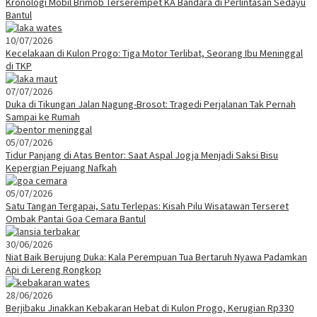
Kronologi Mobil Brimob Terserempet KA Bandara di Perlintasan Sedayu
Bantul
10/07/2026
Kecelakaan di Kulon Progo: Tiga Motor Terlibat, Seorang Ibu Meninggal
di TKP
07/07/2026
Duka di Tikungan Jalan Nagung-Brosot: Tragedi Perjalanan Tak Pernah
Sampai ke Rumah
05/07/2026
Tidur Panjang di Atas Bentor: Saat Aspal Jogja Menjadi Saksi Bisu
Kepergian Pejuang Nafkah
05/07/2026
Satu Tangan Tergapai, Satu Terlepas: Kisah Pilu Wisatawan Terseret
Ombak Pantai Goa Cemara Bantul
30/06/2026
Niat Baik Berujung Duka: Kala Perempuan Tua Bertaruh Nyawa Padamkan
Api di Lereng Rongkop
28/06/2026
Berjibaku Jinakkan Kebakaran Hebat di Kulon Progo, Kerugian Rp330