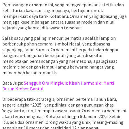
Pemasangan ornamen ini, yang mengedepankan estetika dan
kelestarian kawasan cagar budaya, bertujuan untuk
memperkuat daya tarik Kotabaru. Ornamen yang dipasang juga
menjaga keseimbangan antara suasana modern dan nilai
sejarah yang kental di kawasan tersebut.
Salah satu yang paling mencuri perhatian adalah lampion
berbentuk pohon cemara, simbol Natal, yang dipasang
sepanjang Jalan Suroto. Ornamen ini berpadu indah dengan
bangunan-bangunan bersejarah yang ada di sekitar,
menciptakan pemandangan yang memesona, apalagi saat
malam tiba dengan lampu-lampu berwarna hangat yang
menambah kesan romantis.
Baca Juga:
Sengguh Ora Mingkuh: Kisah Harmoni di Merti
Dusun Krebet Bantul
Di beberapa titik strategis, ornamen bertema Tahun Baru,
seperti angka “2025” yang dihiasi dengan gunungan khas
Yogyakarta, turut memperkaya suasana. Ornamen-ornamen ini
akan terus menghiasi Kotabaru hingga 6 Januari 2025. Selain
itu, ada dua ornamen lorong waktu yang unik, masing-masing
sepanjang 10 meter dan terdiri dari 12 tiang yang