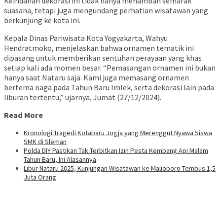
Keindahan dekorasi ini tidak hanya menambah semarak
suasana, tetapi juga mengundang perhatian wisatawan yang
berkunjung ke kota ini.
Kepala Dinas Pariwisata Kota Yogyakarta, Wahyu
Hendratmoko, menjelaskan bahwa ornamen tematik ini
dipasang untuk memberikan sentuhan perayaan yang khas
setiap kali ada momen besar. “Pemasangan ornamen ini bukan
hanya saat Nataru saja. Kami juga memasang ornamen
bertema naga pada Tahun Baru Imlek, serta dekorasi lain pada
liburan tertentu,” ujarnya, Jumat (27/12/2024).
Read More
Kronologi Tragedi Kotabaru Jogja yang Merenggut Nyawa Siswa
SMK di Sleman
Polda DIY Pastikan Tak Terbitkan Izin Pesta Kembang Api Malam
Tahun Baru, Ini Alasannya
Libur Nataru 2025, Kunjungan Wisatawan ke Malioboro Tembus 1,5
Juta Orang