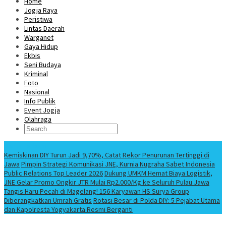
Home
Jogja Raya
Peristiwa
Lintas Daerah
Warganet
Gaya Hidup
Ekbis
Seni Budaya
Kriminal
Foto
Nasional
Info Publik
Event Jogja
Olahraga
Berita Terbaru
Kemiskinan DIY Turun Jadi 9,70%, Catat Rekor Penurunan Tertinggi di
Jawa
Pimpin Strategi Komunikasi JNE, Kurnia Nugraha Sabet Indonesia
Public Relations Top Leader 2026
Dukung UMKM Hemat Biaya Logistik,
JNE Gelar Promo Ongkir JTR Mulai Rp2.000/Kg ke Seluruh Pulau Jawa
Tangis Haru Pecah di Magelang! 156 Karyawan HS Surya Group
Diberangkatkan Umrah Gratis
Rotasi Besar di Polda DIY: 5 Pejabat Utama
dan Kapolresta Yogyakarta Resmi Berganti