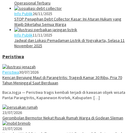
Operasional Terbaru
Info Publik
26/11/2025
STOP Penagihan Debt Collector Kasar: Ini Aturan Hukum yang
Wajib Diketahui Semua Warga
Info Publik
11/11/2025
Jadwal dan Lokasi Pemadaman Listrik di Yogyakarta, Selasa 11
November 2025
Peristiwa
Peristiwa
30/07/2026
Kencan Berujung Maut di Parangtritis: Tragedi Kamar 30 Ribu, Pria 70
Tahun Meninggal Saat Berduaan
BacaJogja — Peristiwa tragis kembali terjadi di kawasan objek wisata
Pantai Parangtritis, Kapanewon Kretek, Kabupaten […]
23/07/2026
Gerombolan Bermotor Nekat Rusak Rumah Warga di Godean Sleman
23/07/2026