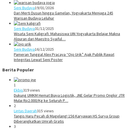
Seni Budaya
19/01/2026
Dari Merti Dusun hingga Gamelan, Yogyakarta Menjaga 245
Warisan Budaya Leluhur
Seni Budaya
31/12/2025
Wisata Seni Kaligrafi: Mahasiswa UIN Yogyakarta Belajar Makna
Alquran dari Maestro Syaiful…
Seni Budaya
16/12/2025
Pameran Tunggal Alex Pracaya “Ojo Urik” Ajak Publik Rawat
Integritas Lewat Seni Poster
Berita Populer
1
Ekbis
319 views
Dukung UMKM Hemat Biaya Logistik, JNE Gelar Promo Ongkir JTR
Mulai Rp2.000/Kg ke Seluruh P…
2
Lintas Daerah
315 views
Tangis Haru Pecah di Magelang! 156 Karyawan HS Surya Group
Diberangkatkan Umrah Gratis
3