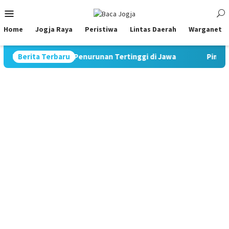
Skip
Mobile
to
Menu
content
Home
Jogja Raya
Peristiwa
Lintas Daerah
Warganet
tat Rekor Penurunan Tertinggi di Jawa
Berita Terbaru
Pimpin Strategi K