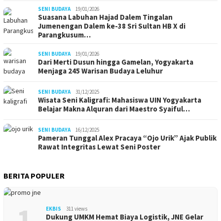
SENI BUDAYA
19/01/2026
Suasana Labuhan Hajad Dalem Tingalan
Jumenengan Dalem ke-38 Sri Sultan HB X di
Parangkusum…
SENI BUDAYA
19/01/2026
Dari Merti Dusun hingga Gamelan, Yogyakarta
Menjaga 245 Warisan Budaya Leluhur
SENI BUDAYA
31/12/2025
Wisata Seni Kaligrafi: Mahasiswa UIN Yogyakarta
Belajar Makna Alquran dari Maestro Syaiful…
SENI BUDAYA
16/12/2025
Pameran Tunggal Alex Pracaya “Ojo Urik” Ajak Publik
Rawat Integritas Lewat Seni Poster
BERITA POPULER
1
EKBIS
311 views
Dukung UMKM Hemat Biaya Logistik, JNE Gelar