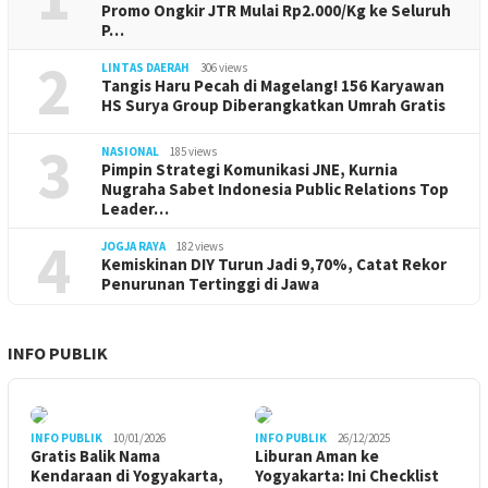
Promo Ongkir JTR Mulai Rp2.000/Kg ke Seluruh
P…
2
LINTAS DAERAH
306 views
Tangis Haru Pecah di Magelang! 156 Karyawan
HS Surya Group Diberangkatkan Umrah Gratis
3
NASIONAL
185 views
Pimpin Strategi Komunikasi JNE, Kurnia
Nugraha Sabet Indonesia Public Relations Top
Leader…
4
JOGJA RAYA
182 views
Kemiskinan DIY Turun Jadi 9,70%, Catat Rekor
Penurunan Tertinggi di Jawa
INFO PUBLIK
INFO PUBLIK
10/01/2026
INFO PUBLIK
26/12/2025
Gratis Balik Nama
Liburan Aman ke
Kendaraan di Yogyakarta,
Yogyakarta: Ini Checklist