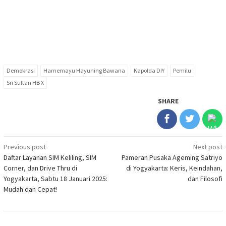
Demokrasi
Hamemayu Hayuning Bawana
Kapolda DIY
Pemilu
Sri Sultan HB X
SHARE
Post
Previous post
Next post
Daftar Layanan SIM Keliling, SIM
Pameran Pusaka Ageming Satriyo
navigation
Corner, dan Drive Thru di
di Yogyakarta: Keris, Keindahan,
Yogyakarta, Sabtu 18 Januari 2025:
dan Filosofi
Mudah dan Cepat!