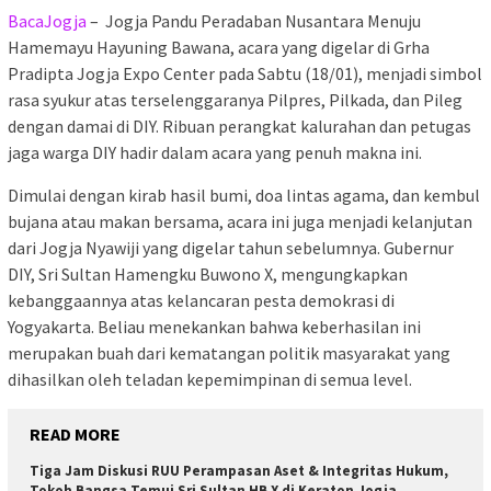
BacaJogja
– Jogja Pandu Peradaban Nusantara Menuju
Hamemayu Hayuning Bawana, acara yang digelar di Grha
Pradipta Jogja Expo Center pada Sabtu (18/01), menjadi simbol
rasa syukur atas terselenggaranya Pilpres, Pilkada, dan Pileg
dengan damai di DIY. Ribuan perangkat kalurahan dan petugas
jaga warga DIY hadir dalam acara yang penuh makna ini.
Dimulai dengan kirab hasil bumi, doa lintas agama, dan kembul
bujana atau makan bersama, acara ini juga menjadi kelanjutan
dari Jogja Nyawiji yang digelar tahun sebelumnya. Gubernur
DIY, Sri Sultan Hamengku Buwono X, mengungkapkan
kebanggaannya atas kelancaran pesta demokrasi di
Yogyakarta. Beliau menekankan bahwa keberhasilan ini
merupakan buah dari kematangan politik masyarakat yang
dihasilkan oleh teladan kepemimpinan di semua level.
READ MORE
Tiga Jam Diskusi RUU Perampasan Aset & Integritas Hukum,
Tokoh Bangsa Temui Sri Sultan HB X di Keraton Jogja