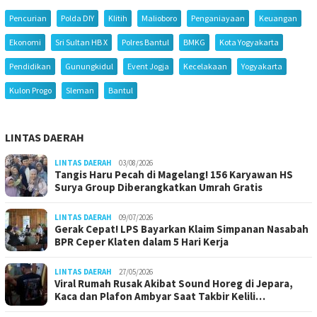
Pencurian
Polda DIY
Klitih
Malioboro
Penganiayaan
Keuangan
Ekonomi
Sri Sultan HB X
Polres Bantul
BMKG
Kota Yogyakarta
Pendidikan
Gunungkidul
Event Jogja
Kecelakaan
Yogyakarta
Kulon Progo
Sleman
Bantul
LINTAS DAERAH
LINTAS DAERAH
03/08/2026
Tangis Haru Pecah di Magelang! 156 Karyawan HS
Surya Group Diberangkatkan Umrah Gratis
LINTAS DAERAH
09/07/2026
Gerak Cepat! LPS Bayarkan Klaim Simpanan Nasabah
BPR Ceper Klaten dalam 5 Hari Kerja
LINTAS DAERAH
27/05/2026
Viral Rumah Rusak Akibat Sound Horeg di Jepara,
Kaca dan Plafon Ambyar Saat Takbir Kelili…