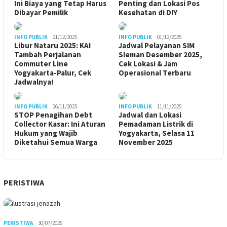
Ini Biaya yang Tetap Harus
Penting dan Lokasi Pos
Dibayar Pemilik
Kesehatan di DIY
INFO PUBLIK
21/12/2025
INFO PUBLIK
01/12/2025
Libur Nataru 2025: KAI
Jadwal Pelayanan SIM
Tambah Perjalanan
Sleman Desember 2025,
Commuter Line
Cek Lokasi & Jam
Yogyakarta-Palur, Cek
Operasional Terbaru
Jadwalnya!
INFO PUBLIK
26/11/2025
INFO PUBLIK
11/11/2025
STOP Penagihan Debt
Jadwal dan Lokasi
Collector Kasar: Ini Aturan
Pemadaman Listrik di
Hukum yang Wajib
Yogyakarta, Selasa 11
Diketahui Semua Warga
November 2025
PERISTIWA
PERISTIWA
30/07/2026