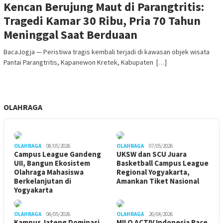
Kencan Berujung Maut di Parangtritis:
Tragedi Kamar 30 Ribu, Pria 70 Tahun
Meninggal Saat Berduaan
BacaJogja — Peristiwa tragis kembali terjadi di kawasan objek wisata
Pantai Parangtritis, Kapanewon Kretek, Kabupaten […]
OLAHRAGA
OLAHRAGA
08/05/2026
OLAHRAGA
07/05/2026
Campus League Gandeng
UKSW dan SCU Juara
UII, Bangun Ekosistem
Basketball Campus League
Olahraga Mahasiswa
Regional Yogyakarta,
Berkelanjutan di
Amankan Tiket Nasional
Yogyakarta
OLAHRAGA
06/05/2026
OLAHRAGA
26/04/2026
Kampus Jateng Dominasi
MILO ACTIV Indonesia Race