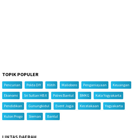
TOPIK POPULER
Pencurian
Polda DIY
Klitih
Malioboro
Penganiayaan
Keuangan
Ekonomi
Sri Sultan HB X
Polres Bantul
BMKG
Kota Yogyakarta
Pendidikan
Gunungkidul
Event Jogja
Kecelakaan
Yogyakarta
Kulon Progo
Sleman
Bantul
LINTAS DAERAH