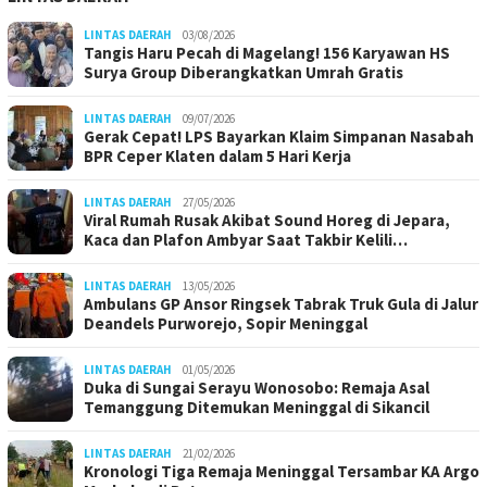
LINTAS DAERAH
03/08/2026
Tangis Haru Pecah di Magelang! 156 Karyawan HS
Surya Group Diberangkatkan Umrah Gratis
LINTAS DAERAH
09/07/2026
Gerak Cepat! LPS Bayarkan Klaim Simpanan Nasabah
BPR Ceper Klaten dalam 5 Hari Kerja
LINTAS DAERAH
27/05/2026
Viral Rumah Rusak Akibat Sound Horeg di Jepara,
Kaca dan Plafon Ambyar Saat Takbir Kelili…
LINTAS DAERAH
13/05/2026
Ambulans GP Ansor Ringsek Tabrak Truk Gula di Jalur
Deandels Purworejo, Sopir Meninggal
LINTAS DAERAH
01/05/2026
Duka di Sungai Serayu Wonosobo: Remaja Asal
Temanggung Ditemukan Meninggal di Sikancil
LINTAS DAERAH
21/02/2026
Kronologi Tiga Remaja Meninggal Tersambar KA Argo