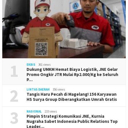
1
EKBIS
361 views
Dukung UMKM Hemat Biaya Logistik, JNE Gelar
Promo Ongkir JTR Mulai Rp2.000/Kg ke Seluruh
P…
2
LINTAS DAERAH
356 views
Tangis Haru Pecah di Magelang! 156 Karyawan
HS Surya Group Diberangkatkan Umrah Gratis
3
NASIONAL
233 views
Pimpin Strategi Komunikasi JNE, Kurnia
Nugraha Sabet Indonesia Public Relations Top
Leader…