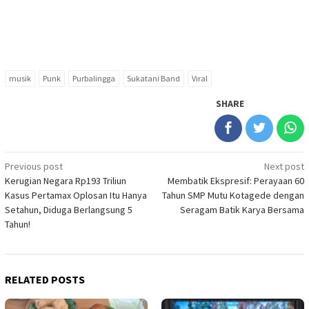
musik
Punk
Purbalingga
Sukatani Band
Viral
SHARE
Post
Previous post
Next post
Kerugian Negara Rp193 Triliun
Membatik Ekspresif: Perayaan 60
navigation
Kasus Pertamax Oplosan Itu Hanya
Tahun SMP Mutu Kotagede dengan
Setahun, Diduga Berlangsung 5
Seragam Batik Karya Bersama
Tahun!
RELATED POSTS