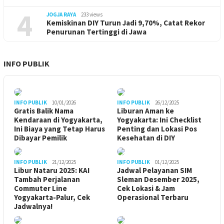
4
JOGJA RAYA
233 views
Kemiskinan DIY Turun Jadi 9,70%, Catat Rekor
Penurunan Tertinggi di Jawa
INFO PUBLIK
INFO PUBLIK
10/01/2026
INFO PUBLIK
26/12/2025
Gratis Balik Nama
Liburan Aman ke
Kendaraan di Yogyakarta,
Yogyakarta: Ini Checklist
Ini Biaya yang Tetap Harus
Penting dan Lokasi Pos
Dibayar Pemilik
Kesehatan di DIY
INFO PUBLIK
21/12/2025
INFO PUBLIK
01/12/2025
Libur Nataru 2025: KAI
Jadwal Pelayanan SIM
Tambah Perjalanan
Sleman Desember 2025,
Commuter Line
Cek Lokasi & Jam
Yogyakarta-Palur, Cek
Operasional Terbaru
Jadwalnya!