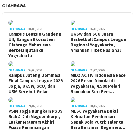
OLAHRAGA
OLAHRAGA
08/05/2026
OLAHRAGA
07/05/2026
Campus League Gandeng
UKSW dan SCU Juara
UII, Bangun Ekosistem
Basketball Campus League
Olahraga Mahasiswa
Regional Yogyakarta,
Berkelanjutan di
Amankan Tiket Nasional
Yogyakarta
OLAHRAGA
06/05/2026
OLAHRAGA
26/04/2026
Kampus Jateng Dominasi
MILO ACTIV Indonesia Race
Final Campus League 2026
2026 Resmi Dimulai di
Jogja, UKSW, SCU, dan
Yogyakarta, 4.500 Pelari
USM Berebut Gelar
Ramaikan Seri Pem…
OLAHRAGA
28/02/2026
OLAHRAGA
01/02/2026
PSIM Jogja Bungkam PSBS
MLSC Yogyakarta Bukti
Biak 4-2 di Maguwoharjo,
Kekuatan Pembinaan
Laskar Mataram Akhiri
Sepak Bola Putri: Talenta
Puasa Kemenangan
Baru Bersinar, Regenera…