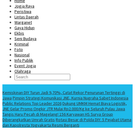
Home
Jogja Raya
Peristiwa
Lintas Daerah
Warganet
Gaya Hidup
Ekbis
Seni Budaya
Kriminal
Foto
Nasional
Info Publik
Event Jogja
Olahraga
Berita Terbaru
Kemiskinan DIY Turun Jadi 9,70%, Catat Rekor Penurunan Tertinggi di
Jawa
Pimpin Strategi Komunikasi JNE, Kurnia Nugraha Sabet Indonesia
Public Relations Top Leader 2026
Dukung UMKM Hemat Biaya Logistik,
JNE Gelar Promo Ongkir JTR Mulai Rp2.000/Kg ke Seluruh Pulau Jawa
Tangis Haru Pecah di Magelang! 156 Karyawan HS Surya Group
Diberangkatkan Umrah Gratis
Rotasi Besar di Polda DIY: 5 Pejabat Utama
dan Kapolresta Yogyakarta Resmi Berganti