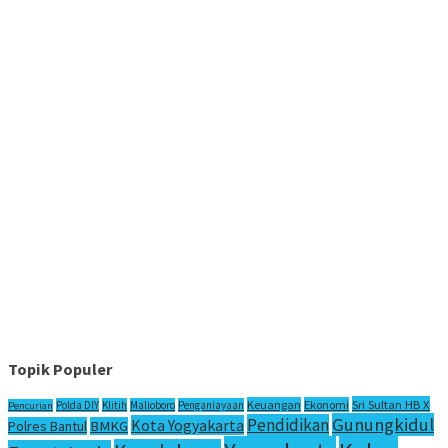
Topik Populer
Sri Sultan HB X
Keuangan
Ekonomi
Polda DIY
Klitih
Malioboro
Penganiayaan
Pencurian
Gunungkidul
Pendidikan
Kota Yogyakarta
Polres Bantul
BMKG