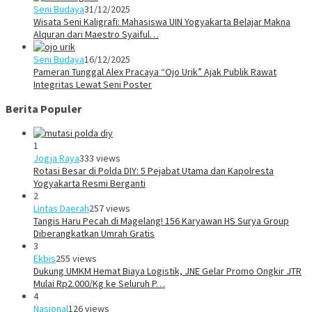
Seni Budaya
31/12/2025
Wisata Seni Kaligrafi: Mahasiswa UIN Yogyakarta Belajar Makna
Alquran dari Maestro Syaiful…
Seni Budaya
16/12/2025
Pameran Tunggal Alex Pracaya “Ojo Urik” Ajak Publik Rawat
Integritas Lewat Seni Poster
Berita Populer
1
Jogja Raya
333 views
Rotasi Besar di Polda DIY: 5 Pejabat Utama dan Kapolresta
Yogyakarta Resmi Berganti
2
Lintas Daerah
257 views
Tangis Haru Pecah di Magelang! 156 Karyawan HS Surya Group
Diberangkatkan Umrah Gratis
3
Ekbis
255 views
Dukung UMKM Hemat Biaya Logistik, JNE Gelar Promo Ongkir JTR
Mulai Rp2.000/Kg ke Seluruh P…
4
Nasional
126 views