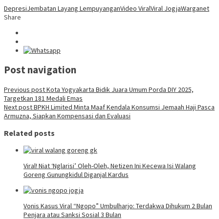
Depresi
Jembatan Layang Lempuyangan
Video Viral
Viral Jogja
Warganet
Share
Post navigation
Previous post
Kota Yogyakarta Bidik Juara Umum Porda DIY 2025,
Targetkan 181 Medali Emas
Next post
BPKH Limited Minta Maaf Kendala Konsumsi Jemaah Haji Pasca
Armuzna, Siapkan Kompensasi dan Evaluasi
Related posts
Viral! Niat ‘Nglarisi’ Oleh-Oleh, Netizen Ini Kecewa Isi Walang
Goreng Gunungkidul Diganjal Kardus
Vonis Kasus Viral “Ngopo” Umbulharjo: Terdakwa Dihukum 2 Bulan
Penjara atau Sanksi Sosial 3 Bulan