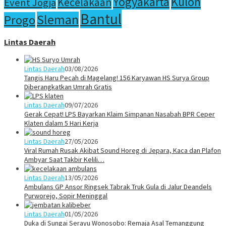
Yogyakarta
Kulon
Kecelakaan
Event Jogja
Bantul
Sleman
Progo
Lintas Daerah
Lintas Daerah
03/08/2026
Tangis Haru Pecah di Magelang! 156 Karyawan HS Surya Group
Diberangkatkan Umrah Gratis
Lintas Daerah
09/07/2026
Gerak Cepat! LPS Bayarkan Klaim Simpanan Nasabah BPR Ceper
Klaten dalam 5 Hari Kerja
Lintas Daerah
27/05/2026
Viral Rumah Rusak Akibat Sound Horeg di Jepara, Kaca dan Plafon
Ambyar Saat Takbir Kelili…
Lintas Daerah
13/05/2026
Ambulans GP Ansor Ringsek Tabrak Truk Gula di Jalur Deandels
Purworejo, Sopir Meninggal
Lintas Daerah
01/05/2026
Duka di Sungai Serayu Wonosobo: Remaja Asal Temanggung