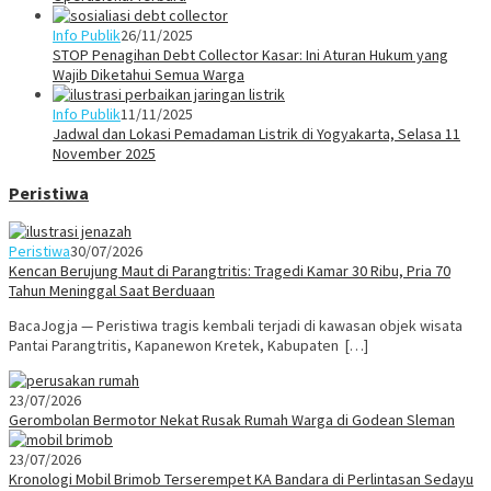
Info Publik
26/11/2025
STOP Penagihan Debt Collector Kasar: Ini Aturan Hukum yang
Wajib Diketahui Semua Warga
Info Publik
11/11/2025
Jadwal dan Lokasi Pemadaman Listrik di Yogyakarta, Selasa 11
November 2025
Peristiwa
Peristiwa
30/07/2026
Kencan Berujung Maut di Parangtritis: Tragedi Kamar 30 Ribu, Pria 70
Tahun Meninggal Saat Berduaan
BacaJogja — Peristiwa tragis kembali terjadi di kawasan objek wisata
Pantai Parangtritis, Kapanewon Kretek, Kabupaten […]
23/07/2026
Gerombolan Bermotor Nekat Rusak Rumah Warga di Godean Sleman
23/07/2026
Kronologi Mobil Brimob Terserempet KA Bandara di Perlintasan Sedayu