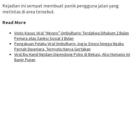
Kejadian ini sempat membuat panik pengguna jalan yang
melintas di area tersebut.
Read More
Vonis Kasus Viral “Ngopo” Umbulharjo: Terdakwa Dihukum 2 Bulan
Penjara atau Sanksi Sosial 3 Bulan
Pengakuan Pelaku Viral Umbulharjo Jogja: Emosi hingga Ngaku
Pernah Dipenjara, Ternyata Hanya Gertakan
Viral Ibu Hamil Ngidam Digendong Polisi di Bekasi, Aksi Humanis Ini
Banjir Pujian