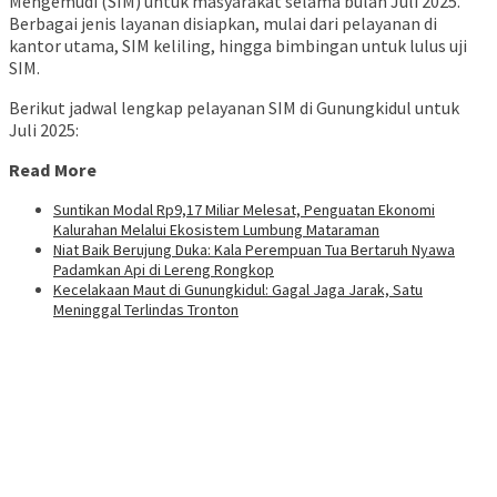
Mengemudi (SIM) untuk masyarakat selama bulan Juli 2025.
Berbagai jenis layanan disiapkan, mulai dari pelayanan di
kantor utama, SIM keliling, hingga bimbingan untuk lulus uji
SIM.
Berikut jadwal lengkap pelayanan SIM di Gunungkidul untuk
Juli 2025:
Read More
Suntikan Modal Rp9,17 Miliar Melesat, Penguatan Ekonomi
Kalurahan Melalui Ekosistem Lumbung Mataraman
Niat Baik Berujung Duka: Kala Perempuan Tua Bertaruh Nyawa
Padamkan Api di Lereng Rongkop
Kecelakaan Maut di Gunungkidul: Gagal Jaga Jarak, Satu
Meninggal Terlindas Tronton