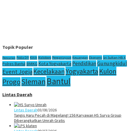
Topik Populer
Sri Sultan HB X
Keuangan
Ekonomi
Polda DIY
Klitih
Malioboro
Penganiayaan
Pencurian
Gunungkidul
Pendidikan
Kota Yogyakarta
Polres Bantul
BMKG
Yogyakarta
Kulon
Kecelakaan
Event Jogja
Bantul
Sleman
Progo
Lintas Daerah
Lintas Daerah
03/08/2026
Tangis Haru Pecah di Magelang! 156 Karyawan HS Surya Group
Diberangkatkan Umrah Gratis
Lintas Daerah
09/07/2026