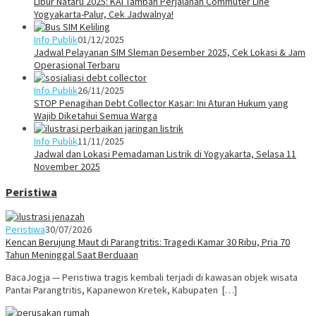
Libur Nataru 2025: KAI Tambah Perjalanan Commuter Line
Yogyakarta-Palur, Cek Jadwalnya!
Info Publik
01/12/2025
Jadwal Pelayanan SIM Sleman Desember 2025, Cek Lokasi & Jam
Operasional Terbaru
Info Publik
26/11/2025
STOP Penagihan Debt Collector Kasar: Ini Aturan Hukum yang
Wajib Diketahui Semua Warga
Info Publik
11/11/2025
Jadwal dan Lokasi Pemadaman Listrik di Yogyakarta, Selasa 11
November 2025
Peristiwa
Peristiwa
30/07/2026
Kencan Berujung Maut di Parangtritis: Tragedi Kamar 30 Ribu, Pria 70
Tahun Meninggal Saat Berduaan
BacaJogja — Peristiwa tragis kembali terjadi di kawasan objek wisata
Pantai Parangtritis, Kapanewon Kretek, Kabupaten […]