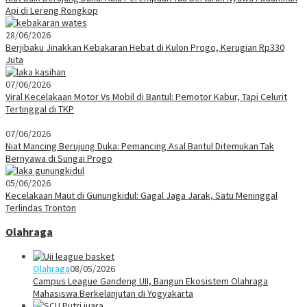
Api di Lereng Rongkop
28/06/2026
Berjibaku Jinakkan Kebakaran Hebat di Kulon Progo, Kerugian Rp330
Juta
07/06/2026
Viral Kecelakaan Motor Vs Mobil di Bantul: Pemotor Kabur, Tapi Celurit
Tertinggal di TKP
07/06/2026
Niat Mancing Berujung Duka: Pemancing Asal Bantul Ditemukan Tak
Bernyawa di Sungai Progo
05/06/2026
Kecelakaan Maut di Gunungkidul: Gagal Jaga Jarak, Satu Meninggal
Terlindas Tronton
Olahraga
Olahraga
08/05/2026
Campus League Gandeng UII, Bangun Ekosistem Olahraga
Mahasiswa Berkelanjutan di Yogyakarta