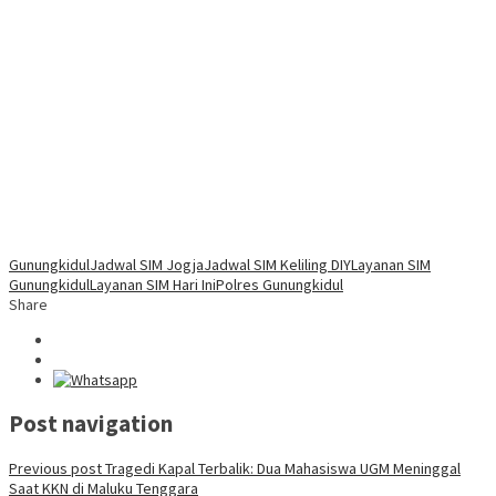
Gunungkidul
Jadwal SIM Jogja
Jadwal SIM Keliling DIY
Layanan SIM
Gunungkidul
Layanan SIM Hari Ini
Polres Gunungkidul
Share
Post navigation
Previous post
Tragedi Kapal Terbalik: Dua Mahasiswa UGM Meninggal
Saat KKN di Maluku Tenggara