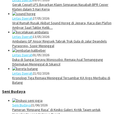
Gerak Cepat! LPS Bayarkan Klaim Simpanan Nasabah BPR Ceper
Klaten dalam 5 Hari Kerja
Lintas Daerah
27/05/2026
Viral Rumah Rusak Akibat Sound Horeg di Jepara, Kaca dan Plafon
Ambyar Saat Takbir Kelili…
Lintas Daerah
13/05/2026
Ambulans GP Ansor Ringsek Tabrak Truk Gula di Jalur Deandels
Purworejo, Sopir Meninggal
Lintas Daerah
01/05/2026
Duka di Sungai Serayu Wonosobo: Remaja Asal Temanggung
Ditemukan Meninggal di Sikancil
Lintas Daerah
21/02/2026
Kronologi Tiga Remaja Meninggal Tersambar KA Argo Merbabu di
Batang
Seni Budaya
Seni Budaya
21/06/2026
Pameran ‘Rimpang Rasa’ di Kiniko Galeri: Kritik Tajam untuk