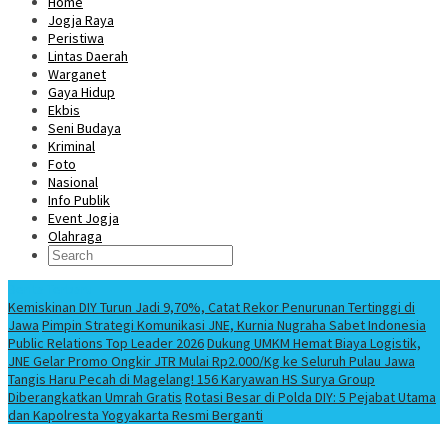
Home
Jogja Raya
Peristiwa
Lintas Daerah
Warganet
Gaya Hidup
Ekbis
Seni Budaya
Kriminal
Foto
Nasional
Info Publik
Event Jogja
Olahraga
Berita Terbaru
Kemiskinan DIY Turun Jadi 9,70%, Catat Rekor Penurunan Tertinggi di
Jawa
Pimpin Strategi Komunikasi JNE, Kurnia Nugraha Sabet Indonesia
Public Relations Top Leader 2026
Dukung UMKM Hemat Biaya Logistik,
JNE Gelar Promo Ongkir JTR Mulai Rp2.000/Kg ke Seluruh Pulau Jawa
Tangis Haru Pecah di Magelang! 156 Karyawan HS Surya Group
Diberangkatkan Umrah Gratis
Rotasi Besar di Polda DIY: 5 Pejabat Utama
dan Kapolresta Yogyakarta Resmi Berganti