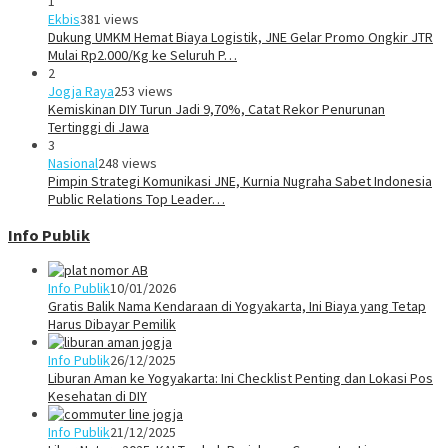
1
Ekbis
381 views
Dukung UMKM Hemat Biaya Logistik, JNE Gelar Promo Ongkir JTR
Mulai Rp2.000/Kg ke Seluruh P…
2
Jogja Raya
253 views
Kemiskinan DIY Turun Jadi 9,70%, Catat Rekor Penurunan
Tertinggi di Jawa
3
Nasional
248 views
Pimpin Strategi Komunikasi JNE, Kurnia Nugraha Sabet Indonesia
Public Relations Top Leader…
Info Publik
Info Publik
10/01/2026
Gratis Balik Nama Kendaraan di Yogyakarta, Ini Biaya yang Tetap
Harus Dibayar Pemilik
Info Publik
26/12/2025
Liburan Aman ke Yogyakarta: Ini Checklist Penting dan Lokasi Pos
Kesehatan di DIY
Info Publik
21/12/2025