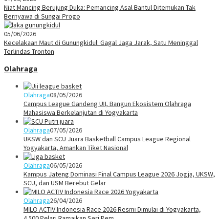
Niat Mancing Berujung Duka: Pemancing Asal Bantul Ditemukan Tak
Bernyawa di Sungai Progo
05/06/2026
Kecelakaan Maut di Gunungkidul: Gagal Jaga Jarak, Satu Meninggal
Terlindas Tronton
Olahraga
Olahraga
08/05/2026
Campus League Gandeng UII, Bangun Ekosistem Olahraga
Mahasiswa Berkelanjutan di Yogyakarta
Olahraga
07/05/2026
UKSW dan SCU Juara Basketball Campus League Regional
Yogyakarta, Amankan Tiket Nasional
Olahraga
06/05/2026
Kampus Jateng Dominasi Final Campus League 2026 Jogja, UKSW,
SCU, dan USM Berebut Gelar
Olahraga
26/04/2026
MILO ACTIV Indonesia Race 2026 Resmi Dimulai di Yogyakarta,
4.500 Pelari Ramaikan Seri Pem…