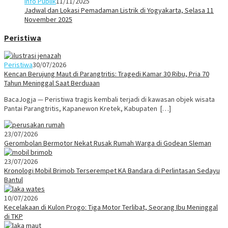
Info Publik
11/11/2025
Jadwal dan Lokasi Pemadaman Listrik di Yogyakarta, Selasa 11
November 2025
Peristiwa
Peristiwa
30/07/2026
Kencan Berujung Maut di Parangtritis: Tragedi Kamar 30 Ribu, Pria 70
Tahun Meninggal Saat Berduaan
BacaJogja — Peristiwa tragis kembali terjadi di kawasan objek wisata
Pantai Parangtritis, Kapanewon Kretek, Kabupaten […]
23/07/2026
Gerombolan Bermotor Nekat Rusak Rumah Warga di Godean Sleman
23/07/2026
Kronologi Mobil Brimob Terserempet KA Bandara di Perlintasan Sedayu
Bantul
10/07/2026
Kecelakaan di Kulon Progo: Tiga Motor Terlibat, Seorang Ibu Meninggal
di TKP