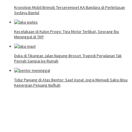
Kronologi Mobil Brimob Terserempet KA Bandara di Perlintasan
Sedayu Bantul
Kecelakaan di Kulon Progo: Tiga Motor Terlibat, Seorang Ibu
Meninggal di TKP
Duka di Tikungan Jalan Nagung-Brosot: Tragedi Perjalanan Tak
Pernah Sampai ke Rumah
Tidur Panjang di Atas Bentor: Saat Aspal Jogja Menjadi Saksi Bisu
Kepergian Pejuang Nafkah