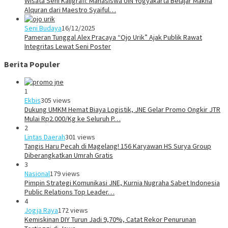
Wisata Seni Kaligrafi: Mahasiswa UIN Yogyakarta Belajar Makna
Alquran dari Maestro Syaiful…
Seni Budaya
16/12/2025
Pameran Tunggal Alex Pracaya “Ojo Urik” Ajak Publik Rawat
Integritas Lewat Seni Poster
Berita Populer
1
Ekbis
305 views
Dukung UMKM Hemat Biaya Logistik, JNE Gelar Promo Ongkir JTR
Mulai Rp2.000/Kg ke Seluruh P…
2
Lintas Daerah
301 views
Tangis Haru Pecah di Magelang! 156 Karyawan HS Surya Group
Diberangkatkan Umrah Gratis
3
Nasional
179 views
Pimpin Strategi Komunikasi JNE, Kurnia Nugraha Sabet Indonesia
Public Relations Top Leader…
4
Jogja Raya
172 views
Kemiskinan DIY Turun Jadi 9,70%, Catat Rekor Penurunan