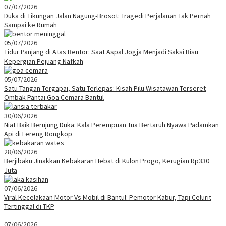
07/07/2026
Duka di Tikungan Jalan Nagung-Brosot: Tragedi Perjalanan Tak Pernah
Sampai ke Rumah
05/07/2026
Tidur Panjang di Atas Bentor: Saat Aspal Jogja Menjadi Saksi Bisu
Kepergian Pejuang Nafkah
05/07/2026
Satu Tangan Tergapai, Satu Terlepas: Kisah Pilu Wisatawan Terseret
Ombak Pantai Goa Cemara Bantul
30/06/2026
Niat Baik Berujung Duka: Kala Perempuan Tua Bertaruh Nyawa Padamkan
Api di Lereng Rongkop
28/06/2026
Berjibaku Jinakkan Kebakaran Hebat di Kulon Progo, Kerugian Rp330
Juta
07/06/2026
Viral Kecelakaan Motor Vs Mobil di Bantul: Pemotor Kabur, Tapi Celurit
Tertinggal di TKP
07/06/2026