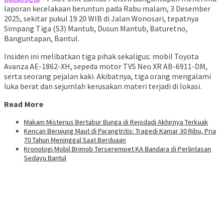
laporan kecelakaan beruntun pada Rabu malam, 3 Desember
2025, sekitar pukul 19.20 WIB di Jalan Wonosari, tepatnya
Simpang Tiga (S3) Mantub, Dusun Mantub, Baturetno,
Banguntapan, Bantul.
Insiden ini melibatkan tiga pihak sekaligus: mobil Toyota
Avanza AE-1862-XH, sepeda motor TVS Neo XR AB-6911-DM,
serta seorang pejalan kaki. Akibatnya, tiga orang mengalami
luka berat dan sejumlah kerusakan materi terjadi di lokasi.
Read More
Makam Misterius Bertabur Bunga di Rejodadi Akhirnya Terkuak
Kencan Berujung Maut di Parangtritis: Tragedi Kamar 30 Ribu, Pria
70 Tahun Meninggal Saat Berduaan
Kronologi Mobil Brimob Terserempet KA Bandara di Perlintasan
Sedayu Bantul