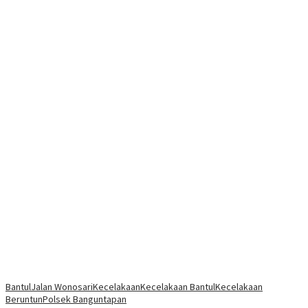
Bantul
Jalan Wonosari
Kecelakaan
Kecelakaan Bantul
Kecelakaan
Beruntun
Polsek Banguntapan