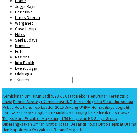
Home
Jogja Raya
Peristiwa
Lintas Daerah
Warganet
Gaya Hidup
Ekbis
Seni Budaya
Kriminal
Foto
Nasional
Info Publik
Event Jogja
Olahraga
Berita Terbaru
Kemiskinan DIY Turun Jadi 9,70%, Catat Rekor Penurunan Tertinggi di
Jawa
Pimpin Strategi Komunikasi JNE, Kurnia Nugraha Sabet Indonesia
Public Relations Top Leader 2026
Dukung UMKM Hemat Biaya Logistik,
JNE Gelar Promo Ongkir JTR Mulai Rp2.000/Kg ke Seluruh Pulau Jawa
Tangis Haru Pecah di Magelang! 156 Karyawan HS Surya Group
Diberangkatkan Umrah Gratis
Rotasi Besar di Polda DIY: 5 Pejabat Utama
dan Kapolresta Yogyakarta Resmi Berganti