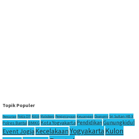
Topik Populer
Sri Sultan HB X
Keuangan
Ekonomi
Polda DIY
Klitih
Malioboro
Penganiayaan
Pencurian
Gunungkidul
Pendidikan
Kota Yogyakarta
Polres Bantul
BMKG
Yogyakarta
Kulon
Kecelakaan
Event Jogja