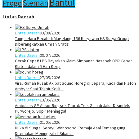
Bantul
Sleman
Progo
Lintas Daerah
Lintas Daerah
03/08/2026
Tangis Haru Pecah di Magelang! 156 Karyawan HS Surya Group
Diberangkatkan Umrah Gratis
Lintas Daerah
09/07/2026
Gerak Cepat! LPS Bayarkan Klaim Simpanan Nasabah BPR Ceper
Klaten dalam 5 Hari Kerja
Lintas Daerah
27/05/2026
Viral Rumah Rusak Akibat Sound Horeg di Jepara, Kaca dan Plafon
Ambyar Saat Takbir Kelili…
Lintas Daerah
13/05/2026
Ambulans GP Ansor Ringsek Tabrak Truk Gula di Jalur Deandels
Purworejo, Sopir Meninggal
Lintas Daerah
01/05/2026
Duka di Sungai Serayu Wonosobo: Remaja Asal Temanggung
Ditemukan Meninggal di Sikancil