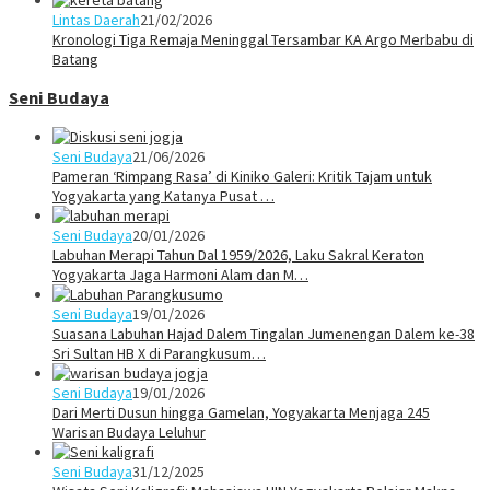
Lintas Daerah
21/02/2026
Kronologi Tiga Remaja Meninggal Tersambar KA Argo Merbabu di
Batang
Seni Budaya
Seni Budaya
21/06/2026
Pameran ‘Rimpang Rasa’ di Kiniko Galeri: Kritik Tajam untuk
Yogyakarta yang Katanya Pusat …
Seni Budaya
20/01/2026
Labuhan Merapi Tahun Dal 1959/2026, Laku Sakral Keraton
Yogyakarta Jaga Harmoni Alam dan M…
Seni Budaya
19/01/2026
Suasana Labuhan Hajad Dalem Tingalan Jumenengan Dalem ke-38
Sri Sultan HB X di Parangkusum…
Seni Budaya
19/01/2026
Dari Merti Dusun hingga Gamelan, Yogyakarta Menjaga 245
Warisan Budaya Leluhur
Seni Budaya
31/12/2025