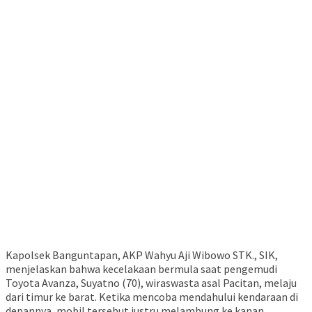
Kapolsek Banguntapan, AKP Wahyu Aji Wibowo STK., SIK,
menjelaskan bahwa kecelakaan bermula saat pengemudi
Toyota Avanza, Suyatno (70), wiraswasta asal Pacitan, melaju
dari timur ke barat. Ketika mencoba mendahului kendaraan di
depannya, mobil tersebut justru melambung ke kanan