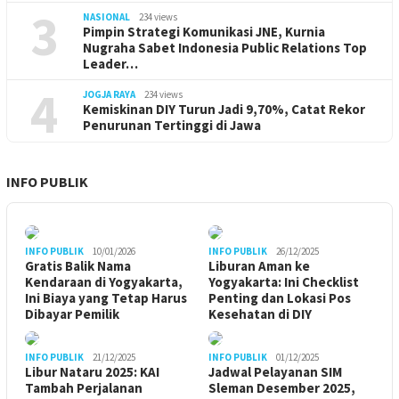
3
NASIONAL
234 views
Pimpin Strategi Komunikasi JNE, Kurnia
Nugraha Sabet Indonesia Public Relations Top
Leader…
4
JOGJA RAYA
234 views
Kemiskinan DIY Turun Jadi 9,70%, Catat Rekor
Penurunan Tertinggi di Jawa
INFO PUBLIK
INFO PUBLIK
10/01/2026
INFO PUBLIK
26/12/2025
Gratis Balik Nama
Liburan Aman ke
Kendaraan di Yogyakarta,
Yogyakarta: Ini Checklist
Ini Biaya yang Tetap Harus
Penting dan Lokasi Pos
Dibayar Pemilik
Kesehatan di DIY
INFO PUBLIK
21/12/2025
INFO PUBLIK
01/12/2025
Libur Nataru 2025: KAI
Jadwal Pelayanan SIM
Tambah Perjalanan
Sleman Desember 2025,