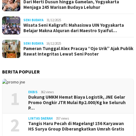
Dari Merti Dusun hingga Gamelan, Yogyakarta
Menjaga 245 Warisan Budaya Leluhur
SENI BUDAYA
31/12/2025
Wisata Seni Kaligrafi: Mahasiswa UIN Yogyakarta
Belajar Makna Alquran dari Maestro Syaiful…
SENI BUDAYA
16/12/2025
Pameran Tunggal Alex Pracaya “Ojo Urik” Ajak Publik
Rawat Integritas Lewat Seni Poster
BERITA POPULER
1
EKBIS
362 views
Dukung UMKM Hemat Biaya Logistik, JNE Gelar
Promo Ongkir JTR Mulai Rp2.000/Kg ke Seluruh
P…
2
LINTAS DAERAH
357 views
Tangis Haru Pecah di Magelang! 156 Karyawan
HS Surya Group Diberangkatkan Umrah Gratis