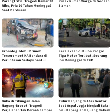
Parangtritis: Tragedi Kamar 30
Rusak Rumah Warga di Godean
Ribu, Pria 70 Tahun Meninggal
Sleman
Saat Berduaan
Kronologi Mobil Brimob
Kecelakaan di Kulon Progo:
Terserempet KA Bandara di
Tiga Motor Terlibat, Seorang
Perlintasan Sedayu Bantul
Ibu Meninggal di TKP
Duka di Tikungan Jalan
Tidur Panjang di Atas Bentor:
Nagung-Brosot: Tragedi
Saat Aspal Jogja Menjadi Saksi
Perjalanan Tak Pernah Sampai
Bisu Kepergian Pejuang Nafkah