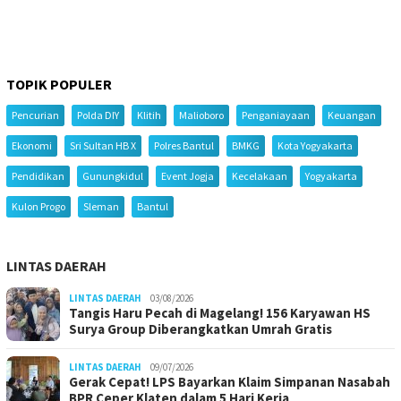
TOPIK POPULER
Pencurian
Polda DIY
Klitih
Malioboro
Penganiayaan
Keuangan
Ekonomi
Sri Sultan HB X
Polres Bantul
BMKG
Kota Yogyakarta
Pendidikan
Gunungkidul
Event Jogja
Kecelakaan
Yogyakarta
Kulon Progo
Sleman
Bantul
LINTAS DAERAH
LINTAS DAERAH
03/08/2026
Tangis Haru Pecah di Magelang! 156 Karyawan HS
Surya Group Diberangkatkan Umrah Gratis
LINTAS DAERAH
09/07/2026
Gerak Cepat! LPS Bayarkan Klaim Simpanan Nasabah
BPR Ceper Klaten dalam 5 Hari Kerja