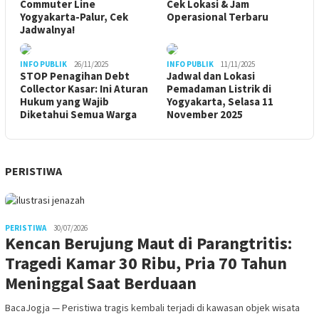
Commuter Line
Cek Lokasi & Jam
Yogyakarta-Palur, Cek
Operasional Terbaru
Jadwalnya!
INFO PUBLIK
26/11/2025
INFO PUBLIK
11/11/2025
STOP Penagihan Debt
Jadwal dan Lokasi
Collector Kasar: Ini Aturan
Pemadaman Listrik di
Hukum yang Wajib
Yogyakarta, Selasa 11
Diketahui Semua Warga
November 2025
PERISTIWA
PERISTIWA
30/07/2026
Kencan Berujung Maut di Parangtritis:
Tragedi Kamar 30 Ribu, Pria 70 Tahun
Meninggal Saat Berduaan
BacaJogja — Peristiwa tragis kembali terjadi di kawasan objek wisata