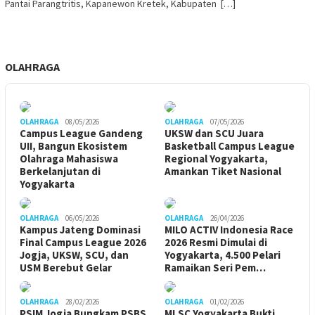
Pantai Parangtritis, Kapanewon Kretek, Kabupaten […]
OLAHRAGA
OLAHRAGA
08/05/2026
OLAHRAGA
07/05/2026
Campus League Gandeng
UKSW dan SCU Juara
UII, Bangun Ekosistem
Basketball Campus League
Olahraga Mahasiswa
Regional Yogyakarta,
Berkelanjutan di
Amankan Tiket Nasional
Yogyakarta
OLAHRAGA
06/05/2026
OLAHRAGA
26/04/2026
Kampus Jateng Dominasi
MILO ACTIV Indonesia Race
Final Campus League 2026
2026 Resmi Dimulai di
Jogja, UKSW, SCU, dan
Yogyakarta, 4.500 Pelari
USM Berebut Gelar
Ramaikan Seri Pem…
OLAHRAGA
28/02/2026
OLAHRAGA
01/02/2026
PSIM Jogja Bungkam PSBS
MLSC Yogyakarta Bukti