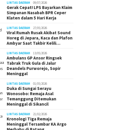
LINTAS DAERAH
09/07/2026
Gerak Cepat! LPS Bayarkan Klaim
Simpanan Nasabah BPR Ceper
Klaten dalam 5 Hari Kerja
LINTAS DAERAH
27/05/2026
Viral Rumah Rusak Akibat Sound
Horeg di Jepara, Kaca dan Plafon
Ambyar Saat Takbir Kelili…
LINTAS DAERAH
13/05/2026
Ambulans GP Ansor Ringsek
Tabrak Truk Gula di Jalur
Deandels Purworejo, Sopir
Meninggal
LINTAS DAERAH
01/05/2026
Duka di Sungai Serayu
Wonosobo: Remaja Asal
Temanggung Ditemukan
Meninggal di Sikancil
LINTAS DAERAH
21/02/2026
Kronologi Tiga Remaja
Meninggal Tersambar KA Argo
Merbabu di Batang