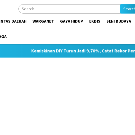
Searc
INTAS DAERAH
WARGANET
GAYA HIDUP
EKBIS
SENI BUDAYA
AGA
Kemiskinan DIY Turun Jadi 9,70%, Catat Rekor Penurunan Terting