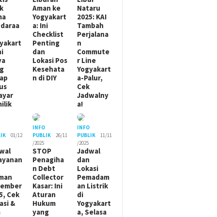
ik
Aman ke
Nataru
ma
Yogyakart
2025: KAI
daraa
a: Ini
Tambah
Checklist
Perjalana
yakart
Penting
n
ni
dan
Commute
ya
Lokasi Pos
r Line
g
Kesehata
Yogyakart
ap
n di DIY
a-Palur,
us
Cek
ayar
Jadwalny
ilik
a!
O
INFO
INFO
IK
01/12
PUBLIK
26/11
PUBLIK
11/11
/2025
/2025
wal
STOP
Jadwal
ayanan
Penagiha
dan
n Debt
Lokasi
man
Collector
Pemadam
sember
Kasar: Ini
an Listrik
5, Cek
Aturan
di
asi &
Hukum
Yogyakart
m
yang
a, Selasa