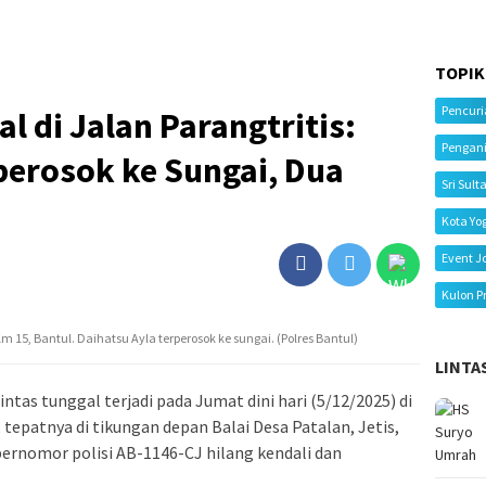
TOPIK
Pencur
l di Jalan Parangtritis:
Pengan
perosok ke Sungai, Dua
Sri Sult
Kota Yo
Event J
Kulon P
Km 15, Bantul. Daihatsu Ayla terperosok ke sungai. (Polres Bantul)
LINTA
intas tunggal terjadi pada Jumat dini hari (5/12/2025) di
 tepatnya di tikungan depan Balai Desa Patalan, Jetis,
bernomor polisi AB-1146-CJ hilang kendali dan