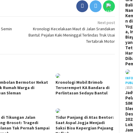
Bal
Na
Ken
n di
Next post
Yog
i Semin
Kronologi Kecelakaan Maut di Jalan Srandakan
a, I
Bantul: Pejalan Kaki Meninggal Terlindas Truk Usai
Bia
Tertabrak Motor
yan
Tet
Har
Dib
Pem
INF
mbolan Bermotor Nekat
Kronologi Mobil Brimob
PUBL
k Rumah Warga di
Terserempet KA Bandara di
/2025
Jad
an Sleman
Perlintasan Sedayu Bantul
Pel
SIM
Sle
De
 di Tikungan Jalan
Tidur Panjang di Atas Bentor:
202
ng-Brosot: Tragedi
Saat Aspal Jogja Menjadi
Lok
alanan Tak Pernah Sampai
Saksi Bisu Kepergian Pejuang
Ja