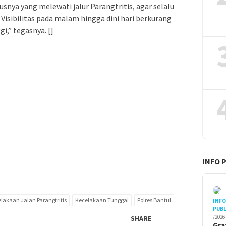
ya yang melewati jalur Parangtritis, agar selalu
isibilitas pada malam hingga dini hari berkurang
i,” tegasnya. []
INFO 
lakaan Jalan Parangtritis
Kecelakaan Tunggal
Polres Bantul
INF
PUBL
/2026
SHARE
Gra