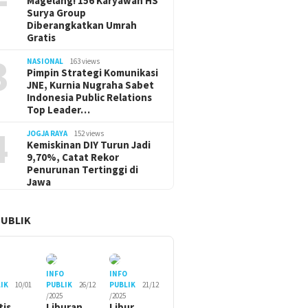
Magelang! 156 Karyawan HS
Surya Group
Diberangkatkan Umrah
Gratis
3
NASIONAL
163 views
Pimpin Strategi Komunikasi
JNE, Kurnia Nugraha Sabet
Indonesia Public Relations
Top Leader…
4
JOGJA RAYA
152 views
Kemiskinan DIY Turun Jadi
9,70%, Catat Rekor
Penurunan Tertinggi di
Jawa
PUBLIK
O
INFO
INFO
IK
10/01
PUBLIK
26/12
PUBLIK
21/12
/2025
/2025
tis
Liburan
Libur