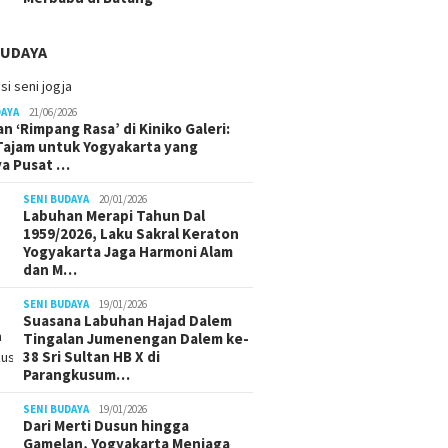
BUDAYA
DAYA
21/06/2026
n ‘Rimpang Rasa’ di Kiniko Galeri:
 Tajam untuk Yogyakarta yang
ya Pusat …
SENI BUDAYA
20/01/2026
Labuhan Merapi Tahun Dal
1959/2026, Laku Sakral Keraton
Yogyakarta Jaga Harmoni Alam
dan M…
SENI BUDAYA
19/01/2026
Suasana Labuhan Hajad Dalem
Tingalan Jumenengan Dalem ke-
38 Sri Sultan HB X di
Parangkusum…
SENI BUDAYA
19/01/2026
Dari Merti Dusun hingga
Gamelan, Yogyakarta Menjaga