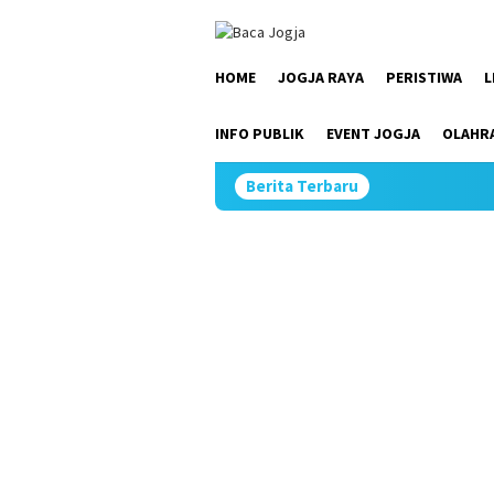
Skip
close
to
content
HOME
JOGJA RAYA
PERISTIWA
L
INFO PUBLIK
EVENT JOGJA
OLAHR
Berita Terbaru