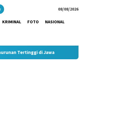
close
h
08/08/2026
KRIMINAL
FOTO
NASIONAL
gi di Jawa
Pimpin Strategi Komunikasi JNE, Kurnia Nugrah