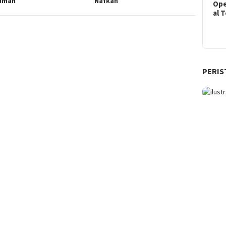
umah
Nafkah
Ope
al 
PERIS