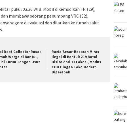
ekitar pukul 03.30 WIB. Mobil dikemudikan FN (29),
l, dan membawa seorang penumpang VRC (32),
nya segera dievakuasi dan dilarikan ke rumah sakit
s.
ral Debt Collector Rusak
Razia Besar-Besaran Miras
mah Warga di Bantul,
Ilegal di Bantul: 219 Botol
lisi Turun Tangan Usut
Disita dari 11 Lokasi, Modus
ntas
COD Hingga Toko Modern
Digerebek