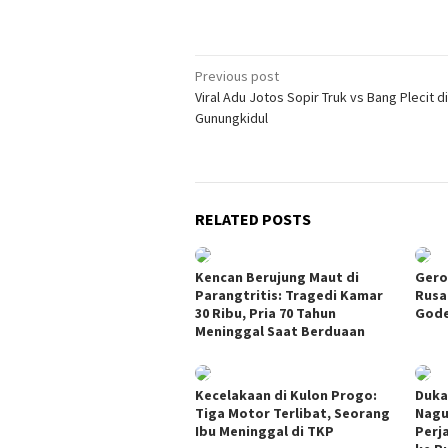
Post
Previous post
Viral Adu Jotos Sopir Truk vs Bang Plecit d
navigation
Gunungkidul
RELATED POSTS
Kencan Berujung Maut di
Gero
Parangtritis: Tragedi Kamar
Rusa
30 Ribu, Pria 70 Tahun
Gode
Meninggal Saat Berduaan
Kecelakaan di Kulon Progo:
Duka
Tiga Motor Terlibat, Seorang
Nagu
Ibu Meninggal di TKP
Perj