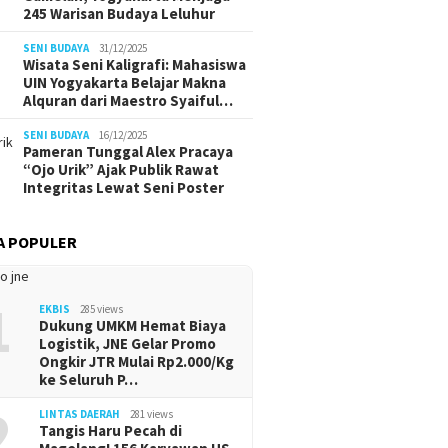
245 Warisan Budaya Leluhur
SENI BUDAYA
31/12/2025
Wisata Seni Kaligrafi: Mahasiswa
UIN Yogyakarta Belajar Makna
Alquran dari Maestro Syaiful…
SENI BUDAYA
16/12/2025
Pameran Tunggal Alex Pracaya
“Ojo Urik” Ajak Publik Rawat
Integritas Lewat Seni Poster
A POPULER
1
EKBIS
285 views
Dukung UMKM Hemat Biaya
Logistik, JNE Gelar Promo
Ongkir JTR Mulai Rp2.000/Kg
ke Seluruh P…
2
LINTAS DAERAH
281 views
Tangis Haru Pecah di