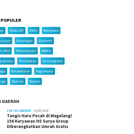
 POPULER
ian
Polda DIY
Klitih
Malioboro
iayaan
Keuangan
Ekonomi
an HB X
Polres Bantul
BMKG
gyakarta
Pendidikan
Gunungkidul
ogja
Kecelakaan
Yogyakarta
rogo
Sleman
Bantul
S DAERAH
LINTAS DAERAH
03/08/2026
Tangis Haru Pecah di Magelang!
156 Karyawan HS Surya Group
Diberangkatkan Umrah Gratis