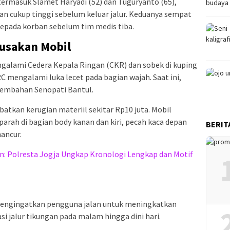
, termasuk Slamet Haryadi (52) dan Tuguryanto (65),
an cukup tinggi sebelum keluar jalur. Keduanya sempat
pada korban sebelum tim medis tiba.
usakan Mobil
galami Cedera Kepala Ringan (CKR) dan sobek di kuping
mengalami luka lecet pada bagian wajah. Saat ini,
nembahan Senopati Bantul.
atkan kerugian materiil sekitar Rp10 juta. Mobil
arah di bagian body kanan dan kiri, pecah kaca depan
BERIT
hancur.
: Polresta Jogja Ungkap Kronologi Lengkap dan Motif
mengingatkan pengguna jalan untuk meningkatkan
i jalur tikungan pada malam hingga dini hari.