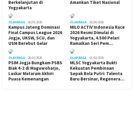
Berkelanjutan di
Amankan Tiket Nasional
Yogyakarta
OLAHRAGA
06/05/2026
OLAHRAGA
26/04/2026
Kampus Jateng Dominasi
MILO ACTIV Indonesia Race
Final Campus League 2026
2026 Resmi Dimulai di
Jogja, UKSW, SCU, dan
Yogyakarta, 4.500 Pelari
USM Berebut Gelar
Ramaikan Seri Pem…
OLAHRAGA
28/02/2026
OLAHRAGA
01/02/2026
PSIM Jogja Bungkam PSBS
MLSC Yogyakarta Bukti
Biak 4-2 di Maguwoharjo,
Kekuatan Pembinaan
Laskar Mataram Akhiri
Sepak Bola Putri: Talenta
Puasa Kemenangan
Baru Bersinar, Regenera…