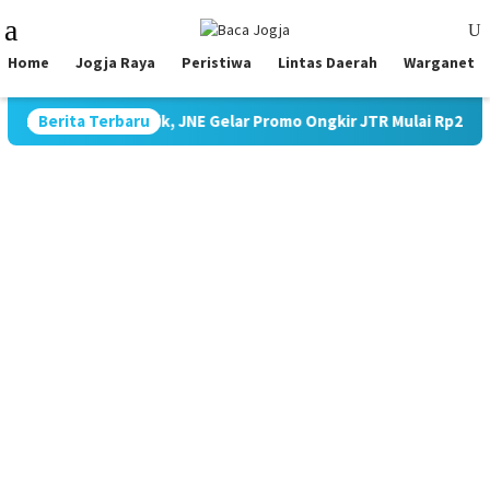
Skip
Mobile
to
Menu
content
Home
Jogja Raya
Peristiwa
Lintas Daerah
Warganet
 Biaya Logistik, JNE Gelar Promo Ongkir JTR Mulai Rp2.000/Kg k
Berita Terbaru