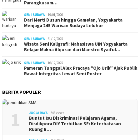
Parangkusum…
SENI BUDAYA
19/01/2026
Dari Merti Dusun hingga Gamelan, Yogyakarta
Menjaga 245 Warisan Budaya Leluhur
SENI BUDAYA
31/12/2025
Wisata Seni Kaligrafi: Mahasiswa UIN Yogyakarta
Belajar Makna Alquran dari Maestro Syaiful…
SENI BUDAYA
16/12/2025
Pameran Tunggal Alex Pracaya “Ojo Urik” Ajak Publik
Rawat Integritas Lewat Seni Poster
BERITA POPULER
1
JOGJA RAYA
348 views
Buntut Isu Diskriminasi Pelajaran Agama,
Disdikpora DIY Terbitkan SE: Keterbatasan
Ruang B…