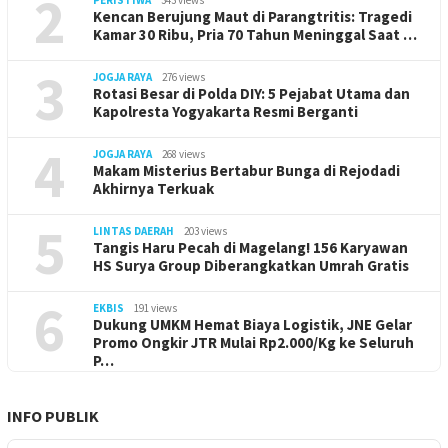
2
PERISTIWA
343 views
Kencan Berujung Maut di Parangtritis: Tragedi
Kamar 30 Ribu, Pria 70 Tahun Meninggal Saat …
3
JOGJA RAYA
276 views
Rotasi Besar di Polda DIY: 5 Pejabat Utama dan
Kapolresta Yogyakarta Resmi Berganti
4
JOGJA RAYA
268 views
Makam Misterius Bertabur Bunga di Rejodadi
Akhirnya Terkuak
5
LINTAS DAERAH
203 views
Tangis Haru Pecah di Magelang! 156 Karyawan
HS Surya Group Diberangkatkan Umrah Gratis
6
EKBIS
191 views
Dukung UMKM Hemat Biaya Logistik, JNE Gelar
Promo Ongkir JTR Mulai Rp2.000/Kg ke Seluruh
P…
INFO PUBLIK