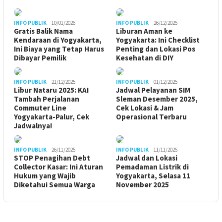
INFO PUBLIK
10/01/2026
INFO PUBLIK
26/12/2025
Gratis Balik Nama
Liburan Aman ke
Kendaraan di Yogyakarta,
Yogyakarta: Ini Checklist
Ini Biaya yang Tetap Harus
Penting dan Lokasi Pos
Dibayar Pemilik
Kesehatan di DIY
INFO PUBLIK
21/12/2025
INFO PUBLIK
01/12/2025
Libur Nataru 2025: KAI
Jadwal Pelayanan SIM
Tambah Perjalanan
Sleman Desember 2025,
Commuter Line
Cek Lokasi & Jam
Yogyakarta-Palur, Cek
Operasional Terbaru
Jadwalnya!
INFO PUBLIK
26/11/2025
INFO PUBLIK
11/11/2025
STOP Penagihan Debt
Jadwal dan Lokasi
Collector Kasar: Ini Aturan
Pemadaman Listrik di
Hukum yang Wajib
Yogyakarta, Selasa 11
Diketahui Semua Warga
November 2025