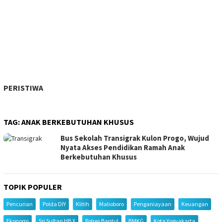
PERISTIWA
TAG:
ANAK BERKEBUTUHAN KHUSUS
Bus Sekolah Transigrak Kulon Progo, Wujud
Nyata Akses Pendidikan Ramah Anak
Berkebutuhan Khusus
TOPIK POPULER
Pencurian
Polda DIY
Klitih
Malioboro
Penganiayaan
Keuangan
Ekonomi
Sri Sultan HB X
Polres Bantul
BMKG
Kota Yogyakarta