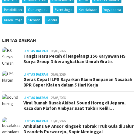
Pendidikan
Gunungkidul
Event Jogja
Kecelakaan
Yogyakarta
Kulon Progo
Sleman
Bantul
LINTAS DAERAH
LINTAS DAERAH
03/08/2026
Tangis Haru Pecah di Magelang! 156 Karyawan HS
Surya Group Diberangkatkan Umrah Gratis
LINTAS DAERAH
09/07/2026
Gerak Cepat! LPS Bayarkan Klaim Simpanan Nasabah
BPR Ceper Klaten dalam 5 Hari Kerja
LINTAS DAERAH
27/05/2026
Viral Rumah Rusak Akibat Sound Horeg di Jepara,
Kaca dan Plafon Ambyar Saat Takbir Kelili…
LINTAS DAERAH
13/05/2026
Ambulans GP Ansor Ringsek Tabrak Truk Gula di Jalur
Deandels Purworejo, Sopir Meninggal