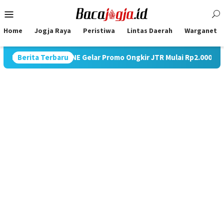
Skip
Mobile
to
Menu
content
Home
Jogja Raya
Peristiwa
Lintas Daerah
Warganet
Logistik, JNE Gelar Promo Ongkir JTR Mulai Rp2.000/Kg ke Selu
Berita Terbaru