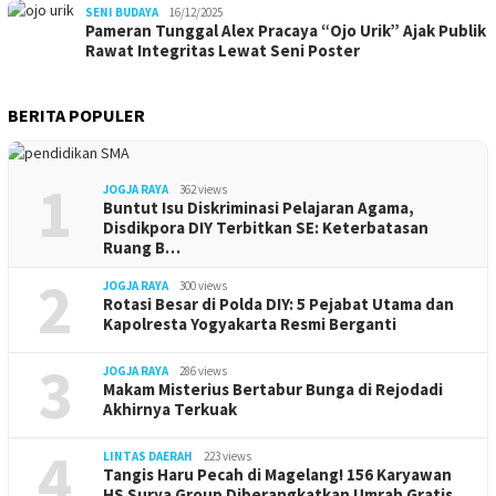
SENI BUDAYA
16/12/2025
Pameran Tunggal Alex Pracaya “Ojo Urik” Ajak Publik
Rawat Integritas Lewat Seni Poster
BERITA POPULER
1
JOGJA RAYA
362 views
Buntut Isu Diskriminasi Pelajaran Agama,
Disdikpora DIY Terbitkan SE: Keterbatasan
Ruang B…
2
JOGJA RAYA
300 views
Rotasi Besar di Polda DIY: 5 Pejabat Utama dan
Kapolresta Yogyakarta Resmi Berganti
3
JOGJA RAYA
286 views
Makam Misterius Bertabur Bunga di Rejodadi
Akhirnya Terkuak
4
LINTAS DAERAH
223 views
Tangis Haru Pecah di Magelang! 156 Karyawan
HS Surya Group Diberangkatkan Umrah Gratis