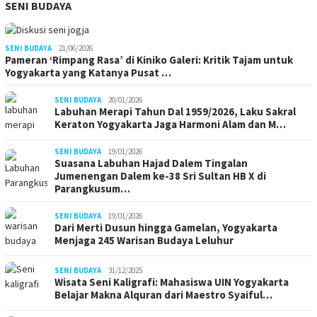
SENI BUDAYA
SENI BUDAYA
21/06/2026
Pameran ‘Rimpang Rasa’ di Kiniko Galeri: Kritik Tajam untuk
Yogyakarta yang Katanya Pusat …
SENI BUDAYA
20/01/2026
Labuhan Merapi Tahun Dal 1959/2026, Laku Sakral
Keraton Yogyakarta Jaga Harmoni Alam dan M…
SENI BUDAYA
19/01/2026
Suasana Labuhan Hajad Dalem Tingalan
Jumenengan Dalem ke-38 Sri Sultan HB X di
Parangkusum…
SENI BUDAYA
19/01/2026
Dari Merti Dusun hingga Gamelan, Yogyakarta
Menjaga 245 Warisan Budaya Leluhur
SENI BUDAYA
31/12/2025
Wisata Seni Kaligrafi: Mahasiswa UIN Yogyakarta
Belajar Makna Alquran dari Maestro Syaiful…