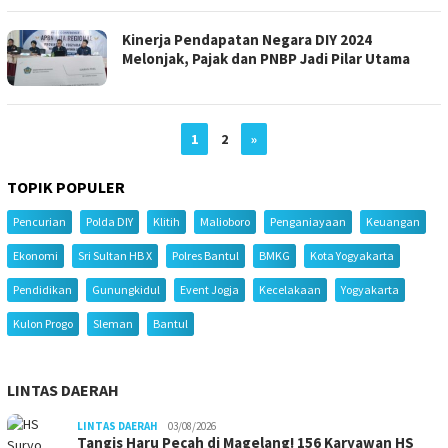
Kinerja Pendapatan Negara DIY 2024
Melonjak, Pajak dan PNBP Jadi Pilar Utama
1
2
»
TOPIK POPULER
Pencurian
Polda DIY
Klitih
Malioboro
Penganiayaan
Keuangan
Ekonomi
Sri Sultan HB X
Polres Bantul
BMKG
Kota Yogyakarta
Pendidikan
Gunungkidul
Event Jogja
Kecelakaan
Yogyakarta
Kulon Progo
Sleman
Bantul
LINTAS DAERAH
LINTAS DAERAH
03/08/2026
Tangis Haru Pecah di Magelang! 156 Karyawan HS