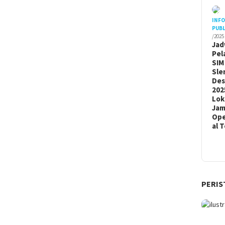
INF
PUBL
/2025
Jad
Pel
SIM
Sle
De
202
Lok
Ja
Ope
al 
PERIS