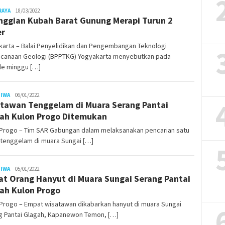
Juno
RAYA
18/03/2022
nggian Kubah Barat Gunung Merapi Turun 2
er
karta – Balai Penyelidikan dan Pengembangan Teknologi
canaan Geologi (BPPTKG) Yogyakarta menyebutkan pada
de minggu […]
Juno
TIWA
06/01/2022
tawan Tenggelam di Muara Serang Pantai
ah Kulon Progo Ditemukan
 Progo – Tim SAR Gabungan dalam melaksanakan pencarian satu
 tenggelam di muara Sungai […]
Juno
TIWA
05/01/2022
t Orang Hanyut di Muara Sungai Serang Pantai
ah Kulon Progo
Progo – Empat wisatawan dikabarkan hanyut di muara Sungai
g Pantai Glagah, Kapanewon Temon, […]