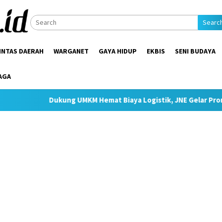
Searc
INTAS DAERAH
WARGANET
GAYA HIDUP
EKBIS
SENI BUDAYA
AGA
ukung UMKM Hemat Biaya Logistik, JNE Gelar Promo Ongkir JTR Mu