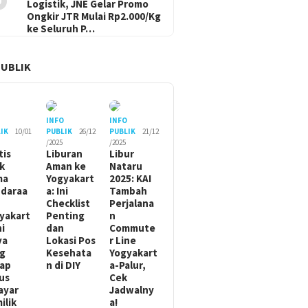
Logistik, JNE Gelar Promo
Ongkir JTR Mulai Rp2.000/Kg
ke Seluruh P…
PUBLIK
O
INFO
INFO
IK
10/01
PUBLIK
26/12
PUBLIK
21/12
/2025
/2025
tis
Liburan
Libur
ik
Aman ke
Nataru
ma
Yogyakart
2025: KAI
daraa
a: Ini
Tambah
Checklist
Perjalana
yakart
Penting
n
ni
dan
Commute
ya
Lokasi Pos
r Line
g
Kesehata
Yogyakart
ap
n di DIY
a-Palur,
us
Cek
ayar
Jadwalny
ilik
a!