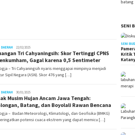
SENI 
SENI BU
Juno
 DAERAH
22/02/2025
Pamera
uangan Tri Cahyaningsih: Skor Tertinggi CPNS
Kritik
nkumham, Gagal karena 0,5 Sentimeter
Katan
gja – Tri Cahyaningsih nyaris menggapai mimpinya menjadi
ur Sipil Negara (ASN). Skor 476 yang […]
Juno
 DAERAH
30/01/2025
ak Musim Hujan Ancam Jawa Tengah:
longan, Batang, dan Boyolali Rawan Bencana
gja – Badan Meteorologi, Klimatologi, dan Geofisika (BMKG)
ringatkan potensi cuaca ekstrem yang dapat memicu […]