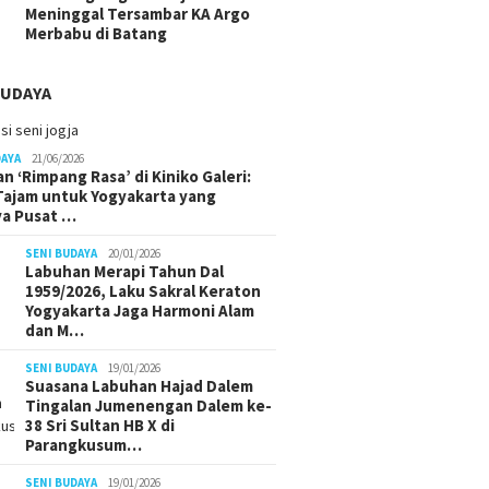
Meninggal Tersambar KA Argo
Merbabu di Batang
BUDAYA
DAYA
21/06/2026
n ‘Rimpang Rasa’ di Kiniko Galeri:
 Tajam untuk Yogyakarta yang
ya Pusat …
SENI BUDAYA
20/01/2026
Labuhan Merapi Tahun Dal
1959/2026, Laku Sakral Keraton
Yogyakarta Jaga Harmoni Alam
dan M…
SENI BUDAYA
19/01/2026
Suasana Labuhan Hajad Dalem
Tingalan Jumenengan Dalem ke-
38 Sri Sultan HB X di
Parangkusum…
SENI BUDAYA
19/01/2026