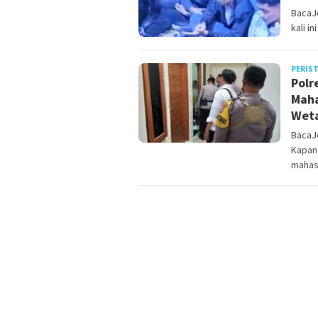
BacaJo
kali i
PERIS
Polr
Maha
Wet
BacaJ
Kapan
mahas