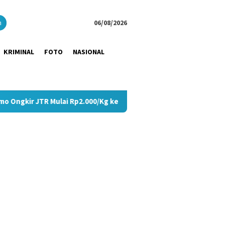
close
h
06/08/2026
KRIMINAL
FOTO
NASIONAL
lai Rp2.000/Kg ke Seluruh Pulau Jawa
Tangis Haru Pecah