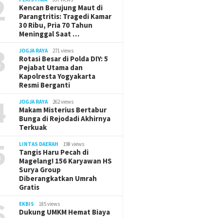
2
Kencan Berujung Maut di
Parangtritis: Tragedi Kamar
30 Ribu, Pria 70 Tahun
Meninggal Saat …
3
JOGJA RAYA
271 views
Rotasi Besar di Polda DIY: 5
Pejabat Utama dan
Kapolresta Yogyakarta
Resmi Berganti
4
JOGJA RAYA
262 views
Makam Misterius Bertabur
Bunga di Rejodadi Akhirnya
Terkuak
5
LINTAS DAERAH
198 views
Tangis Haru Pecah di
Magelang! 156 Karyawan HS
Surya Group
Diberangkatkan Umrah
Gratis
6
EKBIS
185 views
Dukung UMKM Hemat Biaya