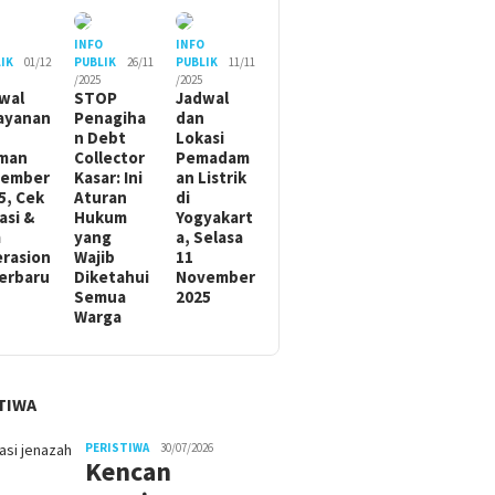
O
INFO
INFO
IK
01/12
PUBLIK
26/11
PUBLIK
11/11
/2025
/2025
wal
STOP
Jadwal
ayanan
Penagiha
dan
n Debt
Lokasi
man
Collector
Pemadam
sember
Kasar: Ini
an Listrik
5, Cek
Aturan
di
asi &
Hukum
Yogyakart
m
yang
a, Selasa
rasion
Wajib
11
Terbaru
Diketahui
November
Semua
2025
Warga
TIWA
PERISTIWA
30/07/2026
Kencan