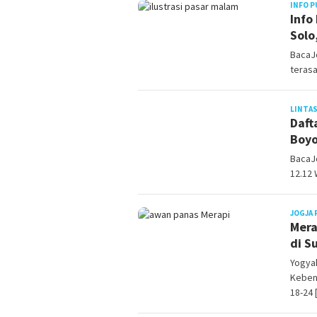
INFO P
Info
Solo
BacaJ
teras
LINTAS
Daft
Boyo
BacaJo
12.12 
JOGJA 
Mera
di S
Yogya
Keben
18-24 