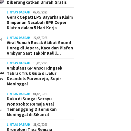
Diberangkatkan Umrah Gratis
LINTAS DAERAH
09/07/2026
Gerak Cepat! LPS Bayarkan Klaim
Simpanan Nasabah BPR Ceper
Klaten dalam 5 Hari Kerja
LINTAS DAERAH
27/05/2026
Viral Rumah Rusak Akibat Sound
Horeg di Jepara, Kaca dan Plafon
Ambyar Saat Takbir Kelili…
LINTAS DAERAH
13/05/2026
Ambulans GP Ansor Ringsek
Tabrak Truk Gula di Jalur
Deandels Purworejo, Sopir
Meninggal
LINTAS DAERAH
01/05/2026
Duka di Sungai Serayu
Wonosobo: Remaja Asal
Temanggung Ditemukan
Meninggal di Sikancil
LINTAS DAERAH
21/02/2026
Kronologi Tiga Remaja