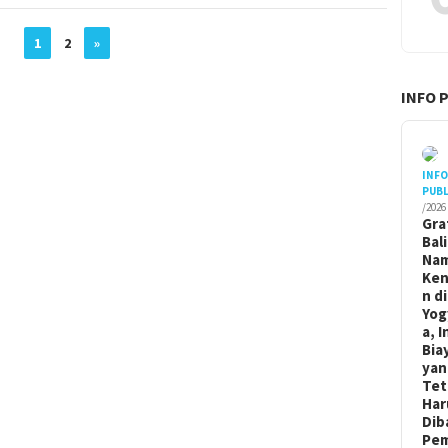
1
2
»
INFO 
INF
PUBL
/2026
Gra
Bal
Na
Ken
n di
Yog
a, I
Bia
yan
Tet
Har
Dib
Pem