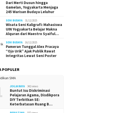
Dari Merti Dusun hingga
Gamelan, Yogyakarta Menjaga
245 Warisan Budaya Leluhur
SENI BUDAYA
31/12/2025
Wisata Seni Kaligrafi: Mahasiswa
UIN Yogyakarta Belajar Makna
Alquran dari Maestro Syaiful…
SENI BUDAYA
16/12/2025
Pameran Tunggal Alex Pracaya
“Ojo Urik” Ajak Publik Rawat
Integritas Lewat Seni Poster
A POPULER
1
JOGJA RAYA
342 views
Buntut Isu Diskriminasi
Pelajaran Agama, Disdikpora
DIY Terbitkan SE:
Keterbatasan Ruang B…
PERISTIWA
337 views