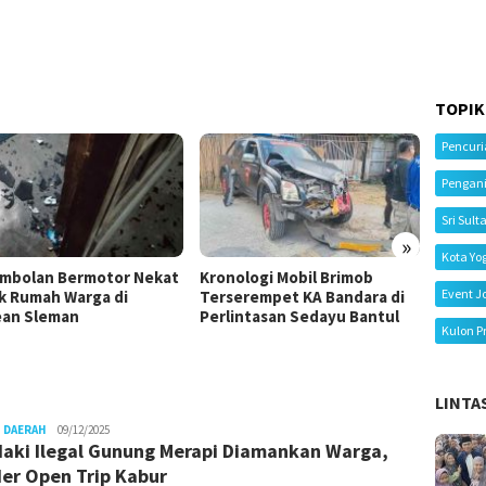
TOPIK
Pencur
Pengan
Sri Sult
»
Kota Yo
mbolan Bermotor Nekat
Kronologi Mobil Brimob
Kecela
Event J
k Rumah Warga di
Terserempet KA Bandara di
Tiga M
an Sleman
Perlintasan Sedayu Bantul
Ibu Me
Kulon P
LINTA
Juno
 DAERAH
09/12/2025
aki Ilegal Gunung Merapi Diamankan Warga,
er Open Trip Kabur