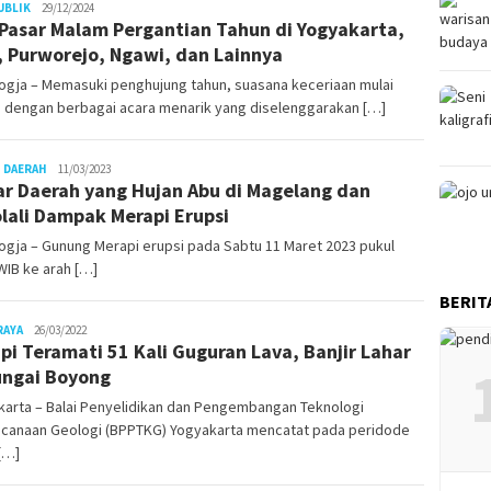
Juno
UBLIK
29/12/2024
 Pasar Malam Pergantian Tahun di Yogyakarta,
, Purworejo, Ngawi, dan Lainnya
ogja – Memasuki penghujung tahun, suasana keceriaan mulai
a dengan berbagai acara menarik yang diselenggarakan […]
Juno
 DAERAH
11/03/2023
ar Daerah yang Hujan Abu di Magelang dan
lali Dampak Merapi Erupsi
gja – Gunung Merapi erupsi pada Sabtu 11 Maret 2023 pukul
WIB ke arah […]
BERIT
Juno
RAYA
26/03/2022
pi Teramati 51 Kali Guguran Lava, Banjir Lahar
ungai Boyong
karta – Balai Penyelidikan dan Pengembangan Teknologi
canaan Geologi (BPPTKG) Yogyakarta mencatat pada peridode
[…]