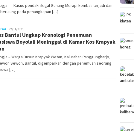
gja — Kasus pendaki ilegal Gunung Merapi kembali terjadi dan
ni berujung pada penangkapan […]
Juno
TIWA
27/11/2025
es Bantul Ungkap Kronologi Penemuan
siswa Boyolali Meninggal di Kamar Kos Krapyak
an
ogja – Warga Dusun Krapyak Wetan, Kalurahan Panggungharjo,
ewon Sewon, Bantul, digemparkan dengan penemuan seorang
iswa […]