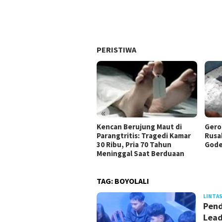
PERISTIWA
«
Kencan Berujung Maut di
Gero
Parangtritis: Tragedi Kamar
Rusa
30 Ribu, Pria 70 Tahun
Gode
Meninggal Saat Berduaan
TAG:
BOYOLALI
LINTAS
Pend
Lead