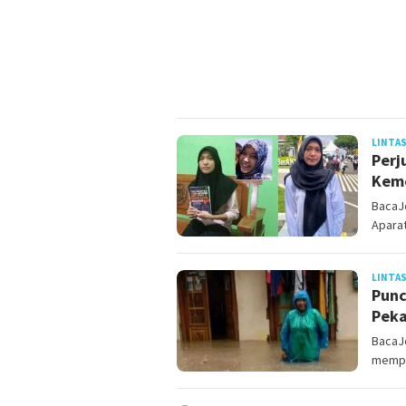
LINTAS
Perj
Keme
BacaJo
Aparat
LINTAS
Punc
Peka
BacaJo
mempe