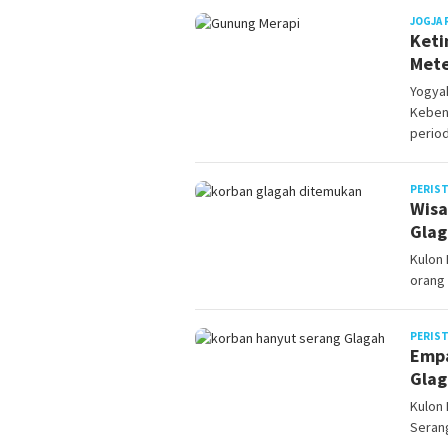
JOGJA 
Keti
Met
Yogya
Keben
perio
PERIS
Wisa
Glag
Kulon
orang
PERIS
Empa
Glag
Kulon 
Seran