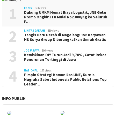
1
EKBIS
323 views
Dukung UMKM Hemat Biaya Logistik, JNE Gelar
Promo Ongkir JTR Mulai Rp2.000/Kg ke Seluruh
P…
2
LINTAS DAERAH
319 views
Tangis Haru Pecah di Magelang! 156 Karyawan
HS Surya Group Diberangkatkan Umrah Gratis
3
JOGJA RAYA
199 views
Kemiskinan DIY Turun Jadi 9,70%, Catat Rekor
Penurunan Tertinggi di Jawa
4
NASIONAL
197 views
Pimpin Strategi Komunikasi JNE, Kurnia
Nugraha Sabet Indonesia Public Relations Top
Leader…
INFO PUBLIK