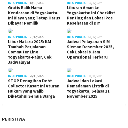
INFO PUBLIK
10/01/2026
INFO PUBLIK
26/12/2025
Gratis Balik Nama
Liburan Aman ke
Kendaraan di Yogyakarta,
Yogyakarta: Ini Checklist
Ini Biaya yang Tetap Harus
Penting dan Lokasi Pos
Dibayar Pemilik
Kesehatan di DIY
INFO PUBLIK
21/12/2025
INFO PUBLIK
01/12/2025
Libur Nataru 2025: KAI
Jadwal Pelayanan SIM
Tambah Perjalanan
Sleman Desember 2025,
Commuter Line
Cek Lokasi & Jam
Yogyakarta-Palur, Cek
Operasional Terbaru
Jadwalnya!
INFO PUBLIK
26/11/2025
INFO PUBLIK
11/11/2025
STOP Penagihan Debt
Jadwal dan Lokasi
Collector Kasar: Ini Aturan
Pemadaman Listrik di
Hukum yang Wajib
Yogyakarta, Selasa 11
Diketahui Semua Warga
November 2025
PERISTIWA