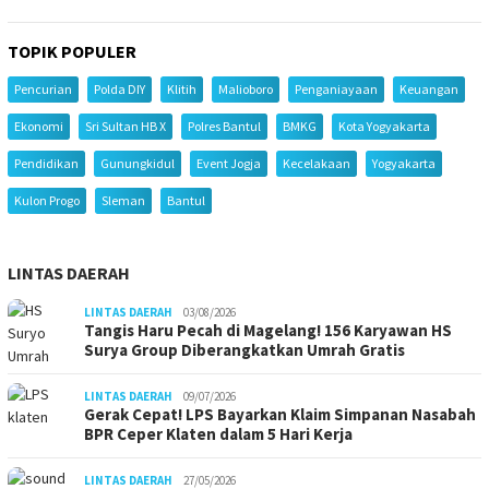
TOPIK POPULER
Pencurian
Polda DIY
Klitih
Malioboro
Penganiayaan
Keuangan
Ekonomi
Sri Sultan HB X
Polres Bantul
BMKG
Kota Yogyakarta
Pendidikan
Gunungkidul
Event Jogja
Kecelakaan
Yogyakarta
Kulon Progo
Sleman
Bantul
LINTAS DAERAH
LINTAS DAERAH
03/08/2026
Tangis Haru Pecah di Magelang! 156 Karyawan HS
Surya Group Diberangkatkan Umrah Gratis
LINTAS DAERAH
09/07/2026
Gerak Cepat! LPS Bayarkan Klaim Simpanan Nasabah
BPR Ceper Klaten dalam 5 Hari Kerja
LINTAS DAERAH
27/05/2026