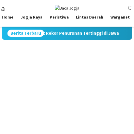
Skip
Mobile
to
Menu
content
Home
Jogja Raya
Peristiwa
Lintas Daerah
Warganet
adi 9,70%, Catat Rekor Penurunan Tertinggi di Jawa
Berita Terbaru
Pimp