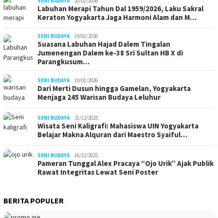
SENI BUDAYA
20/01/2026
Labuhan Merapi Tahun Dal 1959/2026, Laku Sakral
Keraton Yogyakarta Jaga Harmoni Alam dan M…
SENI BUDAYA
19/01/2026
Suasana Labuhan Hajad Dalem Tingalan
Jumenengan Dalem ke-38 Sri Sultan HB X di
Parangkusum…
SENI BUDAYA
19/01/2026
Dari Merti Dusun hingga Gamelan, Yogyakarta
Menjaga 245 Warisan Budaya Leluhur
SENI BUDAYA
31/12/2025
Wisata Seni Kaligrafi: Mahasiswa UIN Yogyakarta
Belajar Makna Alquran dari Maestro Syaiful…
SENI BUDAYA
16/12/2025
Pameran Tunggal Alex Pracaya “Ojo Urik” Ajak Publik
Rawat Integritas Lewat Seni Poster
BERITA POPULER