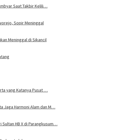
mbyar Saat Takbir Kelili…
worejo, Sopir Meninggal
an Meninggal di Sikancil
atang
karta yang Katanya Pusat …
rta Jaga Harmoni Alam dan M…
i Sultan HB X di Parangkusum…