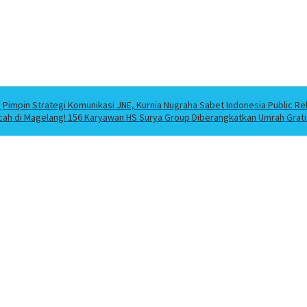
a
Pimpin Strategi Komunikasi JNE, Kurnia Nugraha Sabet Indonesia Public Re
cah di Magelang! 156 Karyawan HS Surya Group Diberangkatkan Umrah Grati