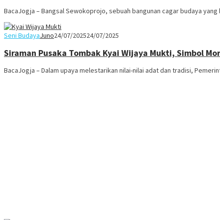
BacaJogja – Bangsal Sewokoprojo, sebuah bangunan cagar budaya yang be
Seni Budaya
Juno
24/07/2025
24/07/2025
Siraman Pusaka Tombak Kyai Wijaya Mukti, Simbol Mo
BacaJogja – Dalam upaya melestarikan nilai-nilai adat dan tradisi, Pemer