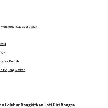
un Meninggal Saat Berduaan
ntul
 TKP
mpai ke Rumah
ian Pejuang Nafkah
an Leluhur Bangkitkan Jati Diri Bangsa