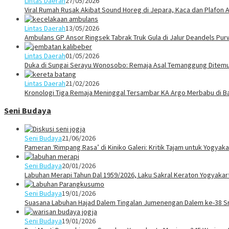
Lintas Daerah
27/05/2026
Viral Rumah Rusak Akibat Sound Horeg di Jepara, Kaca dan Plafon A
Lintas Daerah
13/05/2026
Ambulans GP Ansor Ringsek Tabrak Truk Gula di Jalur Deandels Pur
Lintas Daerah
01/05/2026
Duka di Sungai Serayu Wonosobo: Remaja Asal Temanggung Ditemuk
Lintas Daerah
21/02/2026
Kronologi Tiga Remaja Meninggal Tersambar KA Argo Merbabu di B
Seni Budaya
Seni Budaya
21/06/2026
Pameran ‘Rimpang Rasa’ di Kiniko Galeri: Kritik Tajam untuk Yogya
Seni Budaya
20/01/2026
Labuhan Merapi Tahun Dal 1959/2026, Laku Sakral Keraton Yogyaka
Seni Budaya
19/01/2026
Suasana Labuhan Hajad Dalem Tingalan Jumenengan Dalem ke-38 Sr
Seni Budaya
19/01/2026