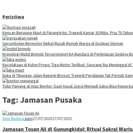
Peristiwa
Kencan Berujung Maut di Parangtritis: Tragedi Kamar 30 Ribu, Pria 70 Tah
Gerombolan Bermotor Nekat Rusak Rumah Warga di Godean Sleman
Kronologi Mobil Brimob Terserempet KA Bandara di Perlintasan Sedayu Ba
Kecelakaan di Kulon Progo: Tiga Motor Terlibat, Seorang Ibu Meninggal di
Duka di Tikungan Jalan Nagung-Brosot: Tragedi Perjalanan Tak Pernah Sa
Tidur Panjang di Atas Bentor: Saat Aspal Jogja Menjadi Saksi Bisu Keperg
Tag:
Jamasan Pusaka
Seni Budaya
Juno
27/07/2025
27/07/2025
Jamasan Tosan Aji di Gunungkidul: Ritual Sakral Waris