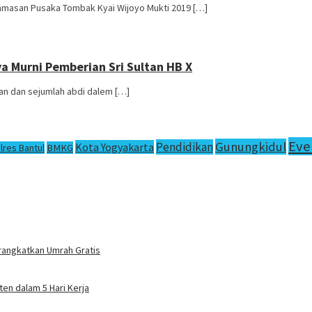
amasan Pusaka Tombak Kyai Wijoyo Mukti 2019 […]
a Murni Pemberian Sri Sultan HB X
aan dan sejumlah abdi dalem […]
Eve
Gunungkidul
Pendidikan
Kota Yogyakarta
lres Bantul
BMKG
rangkatkan Umrah Gratis
en dalam 5 Hari Kerja