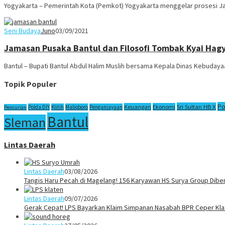
Yogyakarta – Pemerintah Kota (Pemkot) Yogyakarta menggelar prosesi J
Seni Budaya
Juno
03/09/2021
Jamasan Pusaka Bantul dan Filosofi Tombak Kyai Hagy
Bantul – Bupati Bantul Abdul Halim Muslih bersama Kepala Dinas Kebuday
Topik Populer
Po
Sri Sultan HB X
Keuangan
Ekonomi
Polda DIY
Klitih
Malioboro
Penganiayaan
Pencurian
Bantul
Sleman
Lintas Daerah
Lintas Daerah
03/08/2026
Tangis Haru Pecah di Magelang! 156 Karyawan HS Surya Group Dibe
Lintas Daerah
09/07/2026
Gerak Cepat! LPS Bayarkan Klaim Simpanan Nasabah BPR Ceper Klat