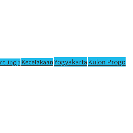
Yogyakarta
Kulon Progo
Kecelakaan
nt Jogja