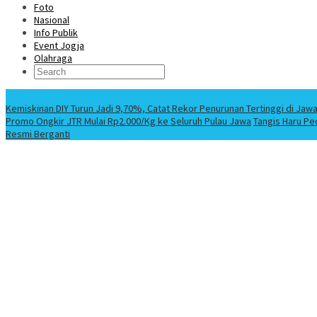
Foto
Nasional
Info Publik
Event Jogja
Olahraga
Berita Terbaru
Kemiskinan DIY Turun Jadi 9,70%, Catat Rekor Penurunan Tertinggi di Jaw
Promo Ongkir JTR Mulai Rp2.000/Kg ke Seluruh Pulau Jawa
Tangis Haru Pe
Resmi Berganti