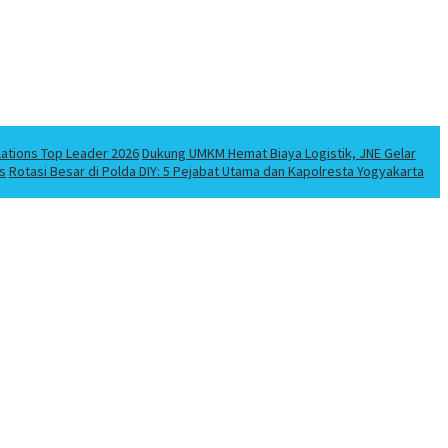
lations Top Leader 2026
Dukung UMKM Hemat Biaya Logistik, JNE Gelar
s
Rotasi Besar di Polda DIY: 5 Pejabat Utama dan Kapolresta Yogyakarta