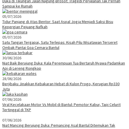
Duka di Tikungan Jalan Nagung-Brosot: Tragedi Perjalanan Tak Pernah
Sampai ke Rumah
05/07/2026
Tidur Panjang di Atas Bentor: Saat Aspal Jogja Menjadi Saksi Bisu
Kepergian Pejuang Nafkah
05/07/2026
Satu Tangan Tergapai, Satu Terlepas: Kisah Pilu Wisatawan Terseret
Ombak Pantai Goa Cemara Bantul
30/06/2026
Niat Baik Berujung Duka: Kala Perempuan Tua Bertaruh Nyawa Padamkan
Api di Lereng Rongkop
28/06/2026
Berjibaku Jinakkan Kebakaran Hebat di Kulon Progo, Kerugian Rp330
Juta
07/06/2026
Viral Kecelakaan Motor Vs Mobil di Bantul: Pemotor Kabur, Tapi Celurit
Tertinggal di TKP
07/06/2026
Niat Mancing Berujung Duka: Pemancing Asal Bantul Ditemukan Tak