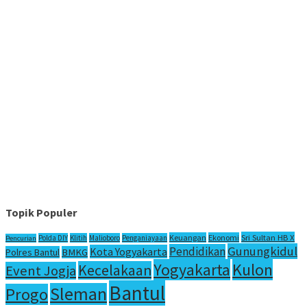
Topik Populer
Sri Sultan HB X
Keuangan
Ekonomi
Polda DIY
Klitih
Malioboro
Penganiayaan
Pencurian
Gunungkidul
Pendidikan
Kota Yogyakarta
Polres Bantul
BMKG
Yogyakarta
Kulon
Kecelakaan
Event Jogja
Bantul
Sleman
Progo