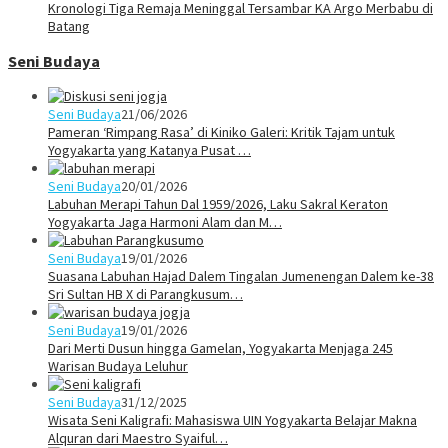
Kronologi Tiga Remaja Meninggal Tersambar KA Argo Merbabu di
Batang
Seni Budaya
Seni Budaya
21/06/2026
Pameran ‘Rimpang Rasa’ di Kiniko Galeri: Kritik Tajam untuk
Yogyakarta yang Katanya Pusat …
Seni Budaya
20/01/2026
Labuhan Merapi Tahun Dal 1959/2026, Laku Sakral Keraton
Yogyakarta Jaga Harmoni Alam dan M…
Seni Budaya
19/01/2026
Suasana Labuhan Hajad Dalem Tingalan Jumenengan Dalem ke-38
Sri Sultan HB X di Parangkusum…
Seni Budaya
19/01/2026
Dari Merti Dusun hingga Gamelan, Yogyakarta Menjaga 245
Warisan Budaya Leluhur
Seni Budaya
31/12/2025
Wisata Seni Kaligrafi: Mahasiswa UIN Yogyakarta Belajar Makna
Alquran dari Maestro Syaiful…