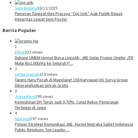
Seni Budaya
16/12/2025
Pameran Tunggal Alex Pracaya “Ojo Urik” Ajak Publik Rawat
Integritas Lewat Seni Poster
Berita Populer
1
Ekbis
323 views
Dukung UMKM Hemat Biaya Logistik, JNE Gelar Promo Ongkir JTR
Mulai Rp2.000/Kg ke Seluruh P…
2
Lintas Daerah
319 views
Tangis Haru Pecah di Magelang! 156 Karyawan HS Surya Group
Diberangkatkan Umrah Gratis
3
Jogja Raya
199 views
Kemiskinan DIY Turun Jadi 9,70%, Catat Rekor Penurunan
Tertinggi di Jawa
4
Nasional
197 views
Pimpin Strategi Komunikasi JNE, Kurnia Nugraha Sabet Indonesia
Public Relations Top Leader…