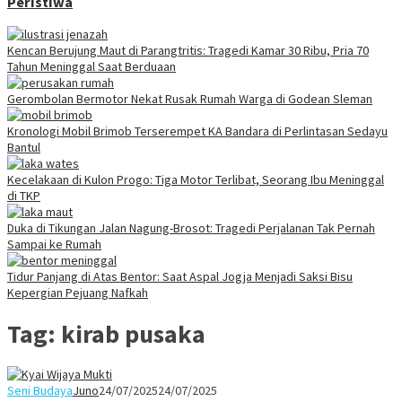
Peristiwa
Kencan Berujung Maut di Parangtritis: Tragedi Kamar 30 Ribu, Pria 70
Tahun Meninggal Saat Berduaan
Gerombolan Bermotor Nekat Rusak Rumah Warga di Godean Sleman
Kronologi Mobil Brimob Terserempet KA Bandara di Perlintasan Sedayu
Bantul
Kecelakaan di Kulon Progo: Tiga Motor Terlibat, Seorang Ibu Meninggal
di TKP
Duka di Tikungan Jalan Nagung-Brosot: Tragedi Perjalanan Tak Pernah
Sampai ke Rumah
Tidur Panjang di Atas Bentor: Saat Aspal Jogja Menjadi Saksi Bisu
Kepergian Pejuang Nafkah
Tag:
kirab pusaka
Seni Budaya
Juno
24/07/2025
24/07/2025