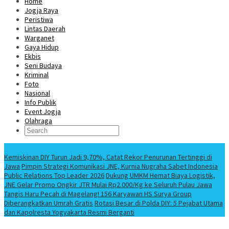
Home
Jogja Raya
Peristiwa
Lintas Daerah
Warganet
Gaya Hidup
Ekbis
Seni Budaya
Kriminal
Foto
Nasional
Info Publik
Event Jogja
Olahraga
Berita Terbaru
Kemiskinan DIY Turun Jadi 9,70%, Catat Rekor Penurunan Tertinggi di
Jawa
Pimpin Strategi Komunikasi JNE, Kurnia Nugraha Sabet Indonesia
Public Relations Top Leader 2026
Dukung UMKM Hemat Biaya Logistik,
JNE Gelar Promo Ongkir JTR Mulai Rp2.000/Kg ke Seluruh Pulau Jawa
Tangis Haru Pecah di Magelang! 156 Karyawan HS Surya Group
Diberangkatkan Umrah Gratis
Rotasi Besar di Polda DIY: 5 Pejabat Utama
dan Kapolresta Yogyakarta Resmi Berganti