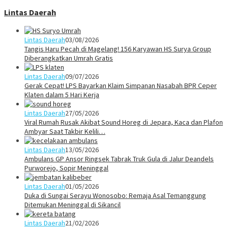
Lintas Daerah
Lintas Daerah
03/08/2026
Tangis Haru Pecah di Magelang! 156 Karyawan HS Surya Group
Diberangkatkan Umrah Gratis
Lintas Daerah
09/07/2026
Gerak Cepat! LPS Bayarkan Klaim Simpanan Nasabah BPR Ceper
Klaten dalam 5 Hari Kerja
Lintas Daerah
27/05/2026
Viral Rumah Rusak Akibat Sound Horeg di Jepara, Kaca dan Plafon
Ambyar Saat Takbir Kelili…
Lintas Daerah
13/05/2026
Ambulans GP Ansor Ringsek Tabrak Truk Gula di Jalur Deandels
Purworejo, Sopir Meninggal
Lintas Daerah
01/05/2026
Duka di Sungai Serayu Wonosobo: Remaja Asal Temanggung
Ditemukan Meninggal di Sikancil
Lintas Daerah
21/02/2026