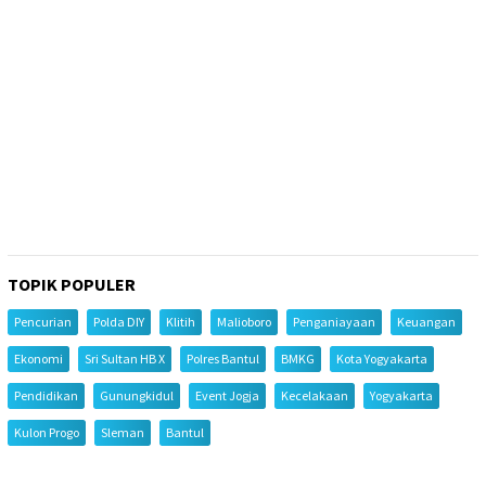
TOPIK POPULER
Pencurian
Polda DIY
Klitih
Malioboro
Penganiayaan
Keuangan
Ekonomi
Sri Sultan HB X
Polres Bantul
BMKG
Kota Yogyakarta
Pendidikan
Gunungkidul
Event Jogja
Kecelakaan
Yogyakarta
Kulon Progo
Sleman
Bantul