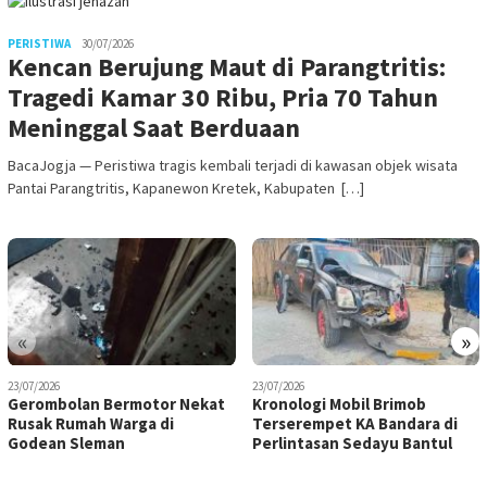
PERISTIWA
30/07/2026
Kencan Berujung Maut di Parangtritis:
Tragedi Kamar 30 Ribu, Pria 70 Tahun
Meninggal Saat Berduaan
BacaJogja — Peristiwa tragis kembali terjadi di kawasan objek wisata
Pantai Parangtritis, Kapanewon Kretek, Kabupaten […]
«
»
23/07/2026
23/07/2026
Gerombolan Bermotor Nekat
Kronologi Mobil Brimob
Rusak Rumah Warga di
Terserempet KA Bandara di
Godean Sleman
Perlintasan Sedayu Bantul