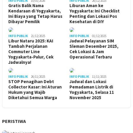
INFO PUBLIK
10/01/2026
INFO PUBLIK
26/12/2025
Gratis Balik Nama
Liburan Aman ke
Kendaraan di Yogyakarta,
Yogyakarta: Ini Checklist
Ini Biaya yang Tetap Harus
Penting dan Lokasi Pos
Dibayar Pemilik
Kesehatan di DIY
INFO PUBLIK
21/12/2025
INFO PUBLIK
01/12/2025
Libur Nataru 2025: KAI
Jadwal Pelayanan SIM
Tambah Perjalanan
Sleman Desember 2025,
Commuter Line
Cek Lokasi & Jam
Yogyakarta-Palur, Cek
Operasional Terbaru
Jadwalnya!
INFO PUBLIK
26/11/2025
INFO PUBLIK
11/11/2025
STOP Penagihan Debt
Jadwal dan Lokasi
Collector Kasar: Ini Aturan
Pemadaman Listrik di
Hukum yang Wajib
Yogyakarta, Selasa 11
Diketahui Semua Warga
November 2025
PERISTIWA