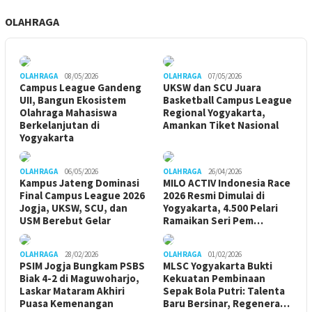
OLAHRAGA
OLAHRAGA
08/05/2026
OLAHRAGA
07/05/2026
Campus League Gandeng
UKSW dan SCU Juara
UII, Bangun Ekosistem
Basketball Campus League
Olahraga Mahasiswa
Regional Yogyakarta,
Berkelanjutan di
Amankan Tiket Nasional
Yogyakarta
OLAHRAGA
06/05/2026
OLAHRAGA
26/04/2026
Kampus Jateng Dominasi
MILO ACTIV Indonesia Race
Final Campus League 2026
2026 Resmi Dimulai di
Jogja, UKSW, SCU, dan
Yogyakarta, 4.500 Pelari
USM Berebut Gelar
Ramaikan Seri Pem…
OLAHRAGA
28/02/2026
OLAHRAGA
01/02/2026
PSIM Jogja Bungkam PSBS
MLSC Yogyakarta Bukti
Biak 4-2 di Maguwoharjo,
Kekuatan Pembinaan
Laskar Mataram Akhiri
Sepak Bola Putri: Talenta
Puasa Kemenangan
Baru Bersinar, Regenera…