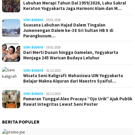
Labuhan Merapi Tahun Dal 1959/2026, Laku Sakral
Keraton Yogyakarta Jaga Harmoni Alam dan M…
SENI BUDAYA
19/01/2026
Suasana Labuhan Hajad Dalem Tingalan
Jumenengan Dalem ke-38 Sri Sultan HB X di
Parangkusum…
SENI BUDAYA
19/01/2026
Dari Merti Dusun hingga Gamelan, Yogyakarta
Menjaga 245 Warisan Budaya Leluhur
SENI BUDAYA
31/12/2025
Wisata Seni Kaligrafi: Mahasiswa UIN Yogyakarta
Belajar Makna Alquran dari Maestro Syaiful…
SENI BUDAYA
16/12/2025
Pameran Tunggal Alex Pracaya “Ojo Urik” Ajak Publik
Rawat Integritas Lewat Seni Poster
BERITA POPULER