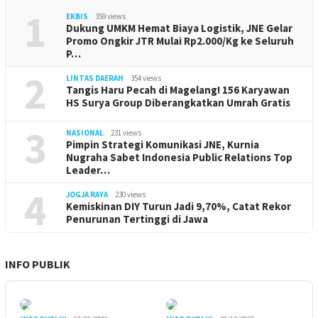
1
EKBIS
359 views
Dukung UMKM Hemat Biaya Logistik, JNE Gelar
Promo Ongkir JTR Mulai Rp2.000/Kg ke Seluruh
P…
2
LINTAS DAERAH
354 views
Tangis Haru Pecah di Magelang! 156 Karyawan
HS Surya Group Diberangkatkan Umrah Gratis
3
NASIONAL
231 views
Pimpin Strategi Komunikasi JNE, Kurnia
Nugraha Sabet Indonesia Public Relations Top
Leader…
4
JOGJA RAYA
230 views
Kemiskinan DIY Turun Jadi 9,70%, Catat Rekor
Penurunan Tertinggi di Jawa
INFO PUBLIK