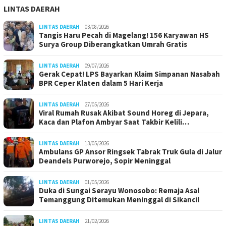
LINTAS DAERAH
LINTAS DAERAH
03/08/2026
Tangis Haru Pecah di Magelang! 156 Karyawan HS
Surya Group Diberangkatkan Umrah Gratis
LINTAS DAERAH
09/07/2026
Gerak Cepat! LPS Bayarkan Klaim Simpanan Nasabah
BPR Ceper Klaten dalam 5 Hari Kerja
LINTAS DAERAH
27/05/2026
Viral Rumah Rusak Akibat Sound Horeg di Jepara,
Kaca dan Plafon Ambyar Saat Takbir Kelili…
LINTAS DAERAH
13/05/2026
Ambulans GP Ansor Ringsek Tabrak Truk Gula di Jalur
Deandels Purworejo, Sopir Meninggal
LINTAS DAERAH
01/05/2026
Duka di Sungai Serayu Wonosobo: Remaja Asal
Temanggung Ditemukan Meninggal di Sikancil
LINTAS DAERAH
21/02/2026