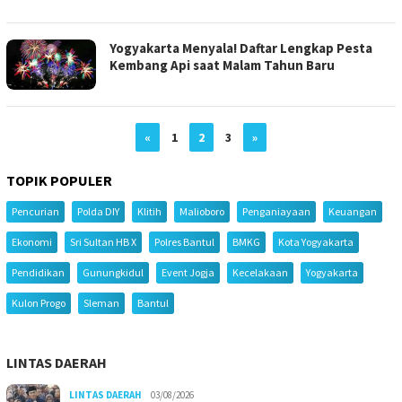
Yogyakarta Menyala! Daftar Lengkap Pesta
Kembang Api saat Malam Tahun Baru
«
1
2
3
»
TOPIK POPULER
Pencurian
Polda DIY
Klitih
Malioboro
Penganiayaan
Keuangan
Ekonomi
Sri Sultan HB X
Polres Bantul
BMKG
Kota Yogyakarta
Pendidikan
Gunungkidul
Event Jogja
Kecelakaan
Yogyakarta
Kulon Progo
Sleman
Bantul
LINTAS DAERAH
LINTAS DAERAH
03/08/2026