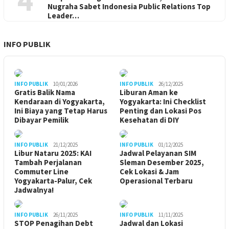
Nugraha Sabet Indonesia Public Relations Top
Leader…
INFO PUBLIK
INFO PUBLIK
10/01/2026
INFO PUBLIK
26/12/2025
Gratis Balik Nama
Liburan Aman ke
Kendaraan di Yogyakarta,
Yogyakarta: Ini Checklist
Ini Biaya yang Tetap Harus
Penting dan Lokasi Pos
Dibayar Pemilik
Kesehatan di DIY
INFO PUBLIK
21/12/2025
INFO PUBLIK
01/12/2025
Libur Nataru 2025: KAI
Jadwal Pelayanan SIM
Tambah Perjalanan
Sleman Desember 2025,
Commuter Line
Cek Lokasi & Jam
Yogyakarta-Palur, Cek
Operasional Terbaru
Jadwalnya!
INFO PUBLIK
26/11/2025
INFO PUBLIK
11/11/2025
STOP Penagihan Debt
Jadwal dan Lokasi