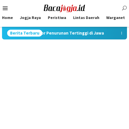
Skip
Mobile
to
Menu
content
Home
Jogja Raya
Peristiwa
Lintas Daerah
Warganet
%, Catat Rekor Penurunan Tertinggi di Jawa
Berita Terbaru
Pimpin Stra