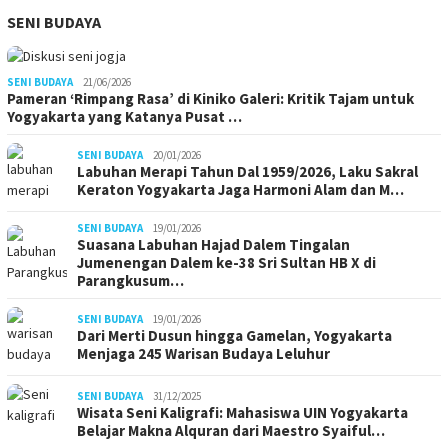
SENI BUDAYA
SENI BUDAYA
21/06/2026
Pameran ‘Rimpang Rasa’ di Kiniko Galeri: Kritik Tajam untuk
Yogyakarta yang Katanya Pusat …
SENI BUDAYA
20/01/2026
Labuhan Merapi Tahun Dal 1959/2026, Laku Sakral
Keraton Yogyakarta Jaga Harmoni Alam dan M…
SENI BUDAYA
19/01/2026
Suasana Labuhan Hajad Dalem Tingalan
Jumenengan Dalem ke-38 Sri Sultan HB X di
Parangkusum…
SENI BUDAYA
19/01/2026
Dari Merti Dusun hingga Gamelan, Yogyakarta
Menjaga 245 Warisan Budaya Leluhur
SENI BUDAYA
31/12/2025
Wisata Seni Kaligrafi: Mahasiswa UIN Yogyakarta
Belajar Makna Alquran dari Maestro Syaiful…