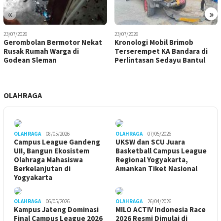
«
»
23/07/2026
23/07/2026
Gerombolan Bermotor Nekat
Kronologi Mobil Brimob
Rusak Rumah Warga di
Terserempet KA Bandara di
Godean Sleman
Perlintasan Sedayu Bantul
OLAHRAGA
OLAHRAGA
08/05/2026
OLAHRAGA
07/05/2026
Campus League Gandeng
UKSW dan SCU Juara
UII, Bangun Ekosistem
Basketball Campus League
Olahraga Mahasiswa
Regional Yogyakarta,
Berkelanjutan di
Amankan Tiket Nasional
Yogyakarta
OLAHRAGA
06/05/2026
OLAHRAGA
26/04/2026
Kampus Jateng Dominasi
MILO ACTIV Indonesia Race
Final Campus League 2026
2026 Resmi Dimulai di