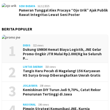
SENI BUDAYA
16/12/2025
Pameran Tunggal Alex Pracaya “Ojo Urik” Ajak Publik
Rawat Integritas Lewat Seni Poster
BERITA POPULER
1
EKBIS
322 views
Dukung UMKM Hemat Biaya Logistik, JNE Gelar
Promo Ongkir JTR Mulai Rp2.000/Kg ke Seluruh
P…
2
LINTAS DAERAH
318 views
Tangis Haru Pecah di Magelang! 156 Karyawan
HS Surya Group Diberangkatkan Umrah Gratis
3
JOGJA RAYA
198 views
Kemiskinan DIY Turun Jadi 9,70%, Catat Rekor
Penurunan Tertinggi di Jawa
4
NASIONAL
196 views
Pimpin Strategi Komunikasi JNE, Kurnia