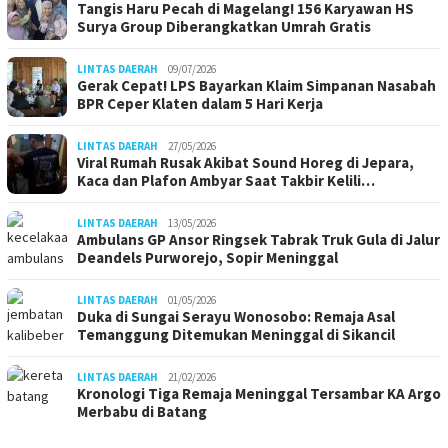
Tangis Haru Pecah di Magelang! 156 Karyawan HS
Surya Group Diberangkatkan Umrah Gratis
LINTAS DAERAH
09/07/2026
Gerak Cepat! LPS Bayarkan Klaim Simpanan Nasabah
BPR Ceper Klaten dalam 5 Hari Kerja
LINTAS DAERAH
27/05/2026
Viral Rumah Rusak Akibat Sound Horeg di Jepara,
Kaca dan Plafon Ambyar Saat Takbir Kelili…
LINTAS DAERAH
13/05/2026
Ambulans GP Ansor Ringsek Tabrak Truk Gula di Jalur
Deandels Purworejo, Sopir Meninggal
LINTAS DAERAH
01/05/2026
Duka di Sungai Serayu Wonosobo: Remaja Asal
Temanggung Ditemukan Meninggal di Sikancil
LINTAS DAERAH
21/02/2026
Kronologi Tiga Remaja Meninggal Tersambar KA Argo
Merbabu di Batang