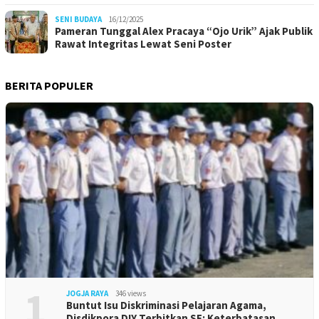
SENI BUDAYA
16/12/2025
Pameran Tunggal Alex Pracaya “Ojo Urik” Ajak Publik
Rawat Integritas Lewat Seni Poster
BERITA POPULER
1
JOGJA RAYA
346 views
Buntut Isu Diskriminasi Pelajaran Agama,
Disdikpora DIY Terbitkan SE: Keterbatasan