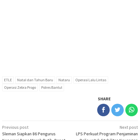
ETLE
Natal dan Tahun Baru
Nataru
Operasi Lalu Lintas
Operasi Zebra Progo
Polres Bantul
SHARE
Post
Previous post
Next post
Sleman Siapkan 86 Pengurus
LPS Perkuat Program Penjaminan
navigation