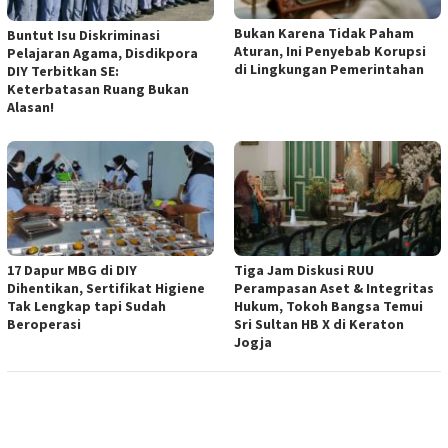
Bukan Karena Tidak Paham
Buntut Isu Diskriminasi
Aturan, Ini Penyebab Korupsi
Pelajaran Agama, Disdikpora
di Lingkungan Pemerintahan
DIY Terbitkan SE:
Keterbatasan Ruang Bukan
Alasan!
17 Dapur MBG di DIY
Tiga Jam Diskusi RUU
Dihentikan, Sertifikat Higiene
Perampasan Aset & Integritas
Tak Lengkap tapi Sudah
Hukum, Tokoh Bangsa Temui
Beroperasi
Sri Sultan HB X di Keraton
Jogja