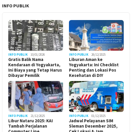
INFO PUBLIK
INFO PUBLIK
10/01/2026
INFO PUBLIK
26/12/2025
Gratis Balik Nama
Liburan Aman ke
Kendaraan di Yogyakarta,
Yogyakarta: Ini Checklist
Ini Biaya yang Tetap Harus
Penting dan Lokasi Pos
Dibayar Pemilik
Kesehatan di DIY
INFO PUBLIK
21/12/2025
INFO PUBLIK
01/12/2025
Libur Nataru 2025: KAI
Jadwal Pelayanan SIM
Tambah Perjalanan
Sleman Desember 2025,
Commuter Line
Cek Lokasi & Jam