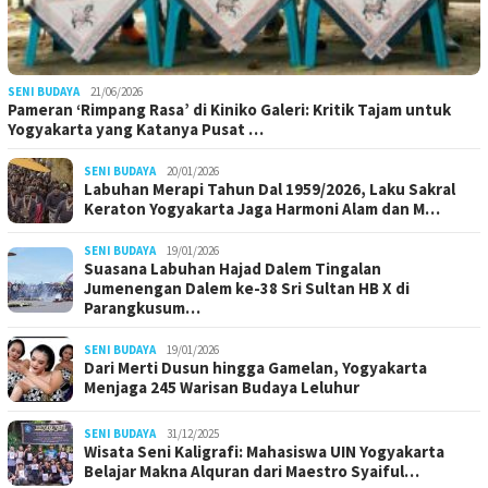
SENI BUDAYA
21/06/2026
Pameran ‘Rimpang Rasa’ di Kiniko Galeri: Kritik Tajam untuk
Yogyakarta yang Katanya Pusat …
SENI BUDAYA
20/01/2026
Labuhan Merapi Tahun Dal 1959/2026, Laku Sakral
Keraton Yogyakarta Jaga Harmoni Alam dan M…
SENI BUDAYA
19/01/2026
Suasana Labuhan Hajad Dalem Tingalan
Jumenengan Dalem ke-38 Sri Sultan HB X di
Parangkusum…
SENI BUDAYA
19/01/2026
Dari Merti Dusun hingga Gamelan, Yogyakarta
Menjaga 245 Warisan Budaya Leluhur
SENI BUDAYA
31/12/2025
Wisata Seni Kaligrafi: Mahasiswa UIN Yogyakarta
Belajar Makna Alquran dari Maestro Syaiful…