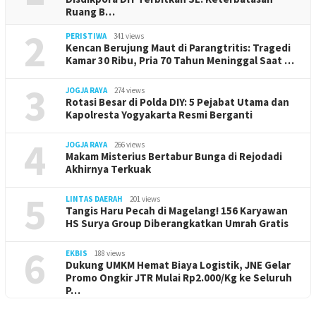
Ruang B…
2
PERISTIWA
341 views
Kencan Berujung Maut di Parangtritis: Tragedi
Kamar 30 Ribu, Pria 70 Tahun Meninggal Saat …
3
JOGJA RAYA
274 views
Rotasi Besar di Polda DIY: 5 Pejabat Utama dan
Kapolresta Yogyakarta Resmi Berganti
4
JOGJA RAYA
266 views
Makam Misterius Bertabur Bunga di Rejodadi
Akhirnya Terkuak
5
LINTAS DAERAH
201 views
Tangis Haru Pecah di Magelang! 156 Karyawan
HS Surya Group Diberangkatkan Umrah Gratis
6
EKBIS
188 views
Dukung UMKM Hemat Biaya Logistik, JNE Gelar
Promo Ongkir JTR Mulai Rp2.000/Kg ke Seluruh
P…