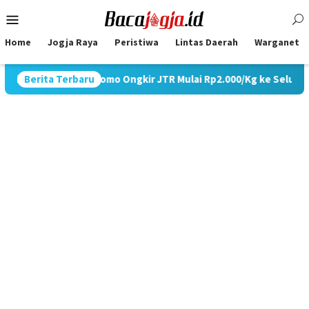
Skip
Mobile
to
Menu
content
Home
Jogja Raya
Peristiwa
Lintas Daerah
Warganet
Promo Ongkir JTR Mulai Rp2.000/Kg ke Seluruh Pulau Jawa
Berita Terbaru