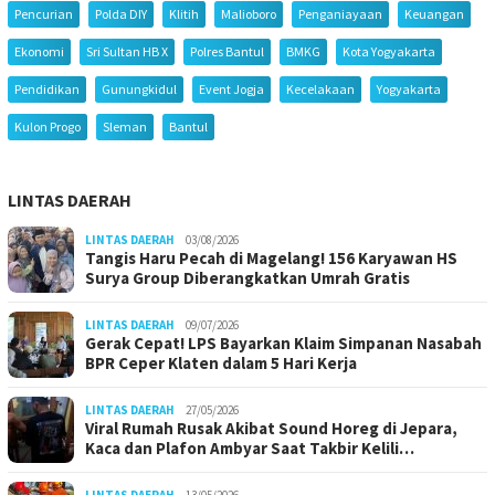
Pencurian
Polda DIY
Klitih
Malioboro
Penganiayaan
Keuangan
Ekonomi
Sri Sultan HB X
Polres Bantul
BMKG
Kota Yogyakarta
Pendidikan
Gunungkidul
Event Jogja
Kecelakaan
Yogyakarta
Kulon Progo
Sleman
Bantul
LINTAS DAERAH
LINTAS DAERAH
03/08/2026
Tangis Haru Pecah di Magelang! 156 Karyawan HS
Surya Group Diberangkatkan Umrah Gratis
LINTAS DAERAH
09/07/2026
Gerak Cepat! LPS Bayarkan Klaim Simpanan Nasabah
BPR Ceper Klaten dalam 5 Hari Kerja
LINTAS DAERAH
27/05/2026
Viral Rumah Rusak Akibat Sound Horeg di Jepara,
Kaca dan Plafon Ambyar Saat Takbir Kelili…