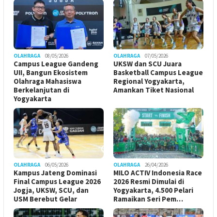
OLAHRAGA
08/05/2026
OLAHRAGA
07/05/2026
Campus League Gandeng
UKSW dan SCU Juara
UII, Bangun Ekosistem
Basketball Campus League
Olahraga Mahasiswa
Regional Yogyakarta,
Berkelanjutan di
Amankan Tiket Nasional
Yogyakarta
OLAHRAGA
06/05/2026
OLAHRAGA
26/04/2026
Kampus Jateng Dominasi
MILO ACTIV Indonesia Race
Final Campus League 2026
2026 Resmi Dimulai di
Jogja, UKSW, SCU, dan
Yogyakarta, 4.500 Pelari
USM Berebut Gelar
Ramaikan Seri Pem…