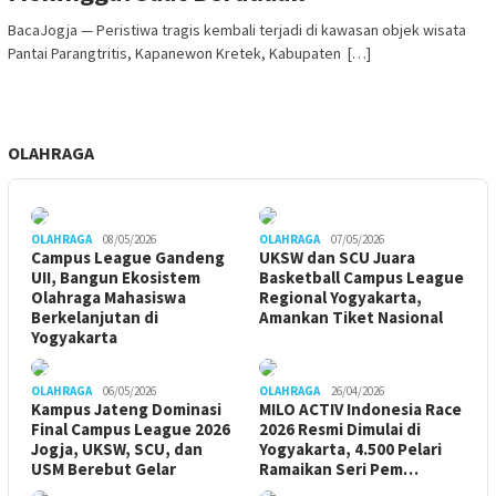
BacaJogja — Peristiwa tragis kembali terjadi di kawasan objek wisata
Pantai Parangtritis, Kapanewon Kretek, Kabupaten […]
OLAHRAGA
OLAHRAGA
08/05/2026
OLAHRAGA
07/05/2026
Campus League Gandeng
UKSW dan SCU Juara
UII, Bangun Ekosistem
Basketball Campus League
Olahraga Mahasiswa
Regional Yogyakarta,
Berkelanjutan di
Amankan Tiket Nasional
Yogyakarta
OLAHRAGA
06/05/2026
OLAHRAGA
26/04/2026
Kampus Jateng Dominasi
MILO ACTIV Indonesia Race
Final Campus League 2026
2026 Resmi Dimulai di
Jogja, UKSW, SCU, dan
Yogyakarta, 4.500 Pelari
USM Berebut Gelar
Ramaikan Seri Pem…