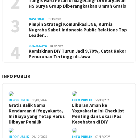
2
Tangis Haru Pecah di Magelang! 156 Karyawan
HS Surya Group Diberangkatkan Umrah Gratis
3
NASIONAL
193 views
Pimpin Strategi Komunikasi JNE, Kurnia
Nugraha Sabet Indonesia Public Relations Top
Leader…
4
JOGJA RAYA
189 views
Kemiskinan DIY Turun Jadi 9,70%, Catat Rekor
Penurunan Tertinggi di Jawa
INFO PUBLIK
INFO PUBLIK
10/01/2026
INFO PUBLIK
26/12/2025
Gratis Balik Nama
Liburan Aman ke
Kendaraan di Yogyakarta,
Yogyakarta: Ini Checklist
Ini Biaya yang Tetap Harus
Penting dan Lokasi Pos
Dibayar Pemilik
Kesehatan di DIY
INFO PUBLIK
21/12/2025
INFO PUBLIK
01/12/2025