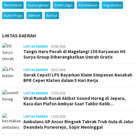
Pendidikan
Gunungkidul
Event Jogja
Kecelakaan
Yogyakarta
Kulon Progo
Sleman
Bantul
LINTAS DAERAH
LINTAS DAERAH
03/08/2026
Tangis Haru Pecah di Magelang! 156 Karyawan HS
Surya Group Diberangkatkan Umrah Gratis
LINTAS DAERAH
09/07/2026
Gerak Cepat! LPS Bayarkan Klaim Simpanan Nasabah
BPR Ceper Klaten dalam 5 Hari Kerja
LINTAS DAERAH
27/05/2026
Viral Rumah Rusak Akibat Sound Horeg di Jepara,
Kaca dan Plafon Ambyar Saat Takbir Kelili…
LINTAS DAERAH
13/05/2026
Ambulans GP Ansor Ringsek Tabrak Truk Gula di Jalur
Deandels Purworejo, Sopir Meninggal