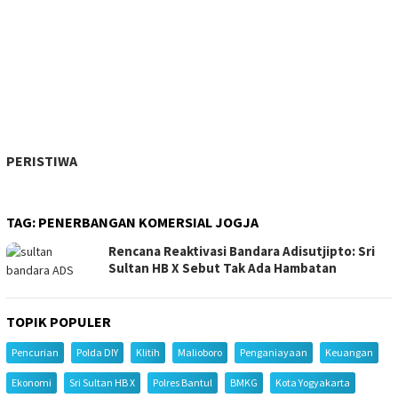
PERISTIWA
TAG:
PENERBANGAN KOMERSIAL JOGJA
Rencana Reaktivasi Bandara Adisutjipto: Sri
Sultan HB X Sebut Tak Ada Hambatan
TOPIK POPULER
Pencurian
Polda DIY
Klitih
Malioboro
Penganiayaan
Keuangan
Ekonomi
Sri Sultan HB X
Polres Bantul
BMKG
Kota Yogyakarta