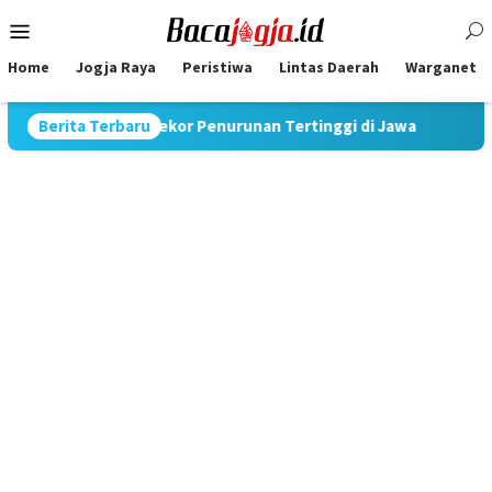
Skip
Mobile
to
Menu
content
Home
Jogja Raya
Peristiwa
Lintas Daerah
Warganet
70%, Catat Rekor Penurunan Tertinggi di Jawa
Berita Terbaru
Pimpin Str