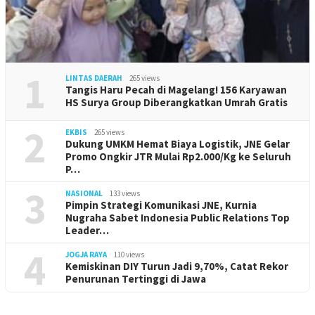
1
LINTAS DAERAH
265 views
Tangis Haru Pecah di Magelang! 156 Karyawan
HS Surya Group Diberangkatkan Umrah Gratis
2
EKBIS
265 views
Dukung UMKM Hemat Biaya Logistik, JNE Gelar
Promo Ongkir JTR Mulai Rp2.000/Kg ke Seluruh
P…
3
NASIONAL
133 views
Pimpin Strategi Komunikasi JNE, Kurnia
Nugraha Sabet Indonesia Public Relations Top
Leader…
4
JOGJA RAYA
110 views
Kemiskinan DIY Turun Jadi 9,70%, Catat Rekor
Penurunan Tertinggi di Jawa