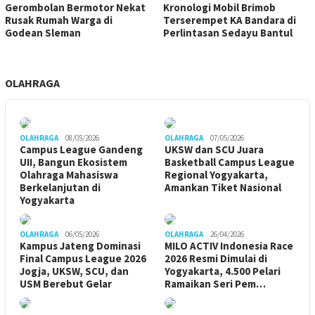
Gerombolan Bermotor Nekat
Kronologi Mobil Brimob
Rusak Rumah Warga di
Terserempet KA Bandara di
Godean Sleman
Perlintasan Sedayu Bantul
OLAHRAGA
OLAHRAGA
08/05/2026
OLAHRAGA
07/05/2026
Campus League Gandeng
UKSW dan SCU Juara
UII, Bangun Ekosistem
Basketball Campus League
Olahraga Mahasiswa
Regional Yogyakarta,
Berkelanjutan di
Amankan Tiket Nasional
Yogyakarta
OLAHRAGA
06/05/2026
OLAHRAGA
26/04/2026
Kampus Jateng Dominasi
MILO ACTIV Indonesia Race
Final Campus League 2026
2026 Resmi Dimulai di
Jogja, UKSW, SCU, dan
Yogyakarta, 4.500 Pelari
USM Berebut Gelar
Ramaikan Seri Pem…