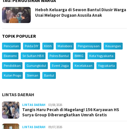
TAG:
PENGUSIRAN WARGA
Heboh Keluarga di Sewon Bantul Diusir Warga
Usai Melapor Dugaan Asusila Anak
TOPIK POPULER
Pencurian
Polda DIY
Klitih
Malioboro
Penganiayaan
Keuangan
Ekonomi
Sri Sultan HB X
Polres Bantul
BMKG
Kota Yogyakarta
Pendidikan
Gunungkidul
Event Jogja
Kecelakaan
Yogyakarta
Kulon Progo
Sleman
Bantul
LINTAS DAERAH
LINTAS DAERAH
03/08/2026
Tangis Haru Pecah di Magelang! 156 Karyawan HS
Surya Group Diberangkatkan Umrah Gratis
LINTAS DAERAH
09/07/2026