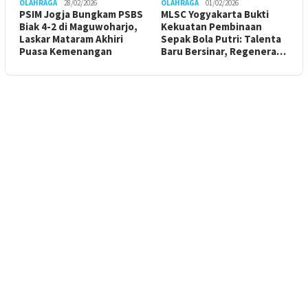
OLAHRAGA
28/02/2026
OLAHRAGA
01/02/2026
PSIM Jogja Bungkam PSBS
MLSC Yogyakarta Bukti
Biak 4-2 di Maguwoharjo,
Kekuatan Pembinaan
Laskar Mataram Akhiri
Sepak Bola Putri: Talenta
Puasa Kemenangan
Baru Bersinar, Regenera…