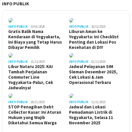
INFO PUBLIK
INFO PUBLIK
10/01/2026
INFO PUBLIK
26/12/2025
Gratis Balik Nama
Liburan Aman ke
Kendaraan di Yogyakarta,
Yogyakarta: Ini Checklist
Ini Biaya yang Tetap Harus
Penting dan Lokasi Pos
Dibayar Pemilik
Kesehatan di DIY
INFO PUBLIK
21/12/2025
INFO PUBLIK
01/12/2025
Libur Nataru 2025: KAI
Jadwal Pelayanan SIM
Tambah Perjalanan
Sleman Desember 2025,
Commuter Line
Cek Lokasi & Jam
Yogyakarta-Palur, Cek
Operasional Terbaru
Jadwalnya!
INFO PUBLIK
26/11/2025
INFO PUBLIK
11/11/2025
STOP Penagihan Debt
Jadwal dan Lokasi
Collector Kasar: Ini Aturan
Pemadaman Listrik di
Hukum yang Wajib
Yogyakarta, Selasa 11
Diketahui Semua Warga
November 2025