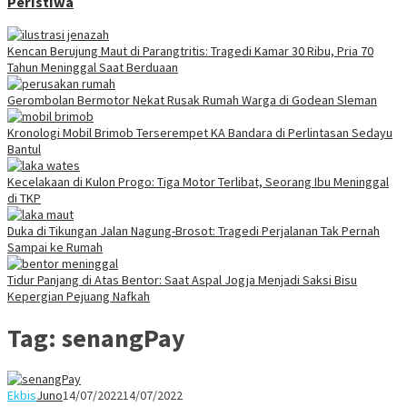
Peristiwa
Kencan Berujung Maut di Parangtritis: Tragedi Kamar 30 Ribu, Pria 70
Tahun Meninggal Saat Berduaan
Gerombolan Bermotor Nekat Rusak Rumah Warga di Godean Sleman
Kronologi Mobil Brimob Terserempet KA Bandara di Perlintasan Sedayu
Bantul
Kecelakaan di Kulon Progo: Tiga Motor Terlibat, Seorang Ibu Meninggal
di TKP
Duka di Tikungan Jalan Nagung-Brosot: Tragedi Perjalanan Tak Pernah
Sampai ke Rumah
Tidur Panjang di Atas Bentor: Saat Aspal Jogja Menjadi Saksi Bisu
Kepergian Pejuang Nafkah
Tag:
senangPay
Ekbis
Juno
14/07/2022
14/07/2022