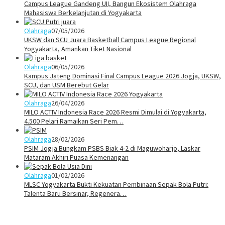
Campus League Gandeng UII, Bangun Ekosistem Olahraga
Mahasiswa Berkelanjutan di Yogyakarta
Olahraga
07/05/2026
UKSW dan SCU Juara Basketball Campus League Regional
Yogyakarta, Amankan Tiket Nasional
Olahraga
06/05/2026
Kampus Jateng Dominasi Final Campus League 2026 Jogja, UKSW,
SCU, dan USM Berebut Gelar
Olahraga
26/04/2026
MILO ACTIV Indonesia Race 2026 Resmi Dimulai di Yogyakarta,
4.500 Pelari Ramaikan Seri Pem…
Olahraga
28/02/2026
PSIM Jogja Bungkam PSBS Biak 4-2 di Maguwoharjo, Laskar
Mataram Akhiri Puasa Kemenangan
Olahraga
01/02/2026
MLSC Yogyakarta Bukti Kekuatan Pembinaan Sepak Bola Putri:
Talenta Baru Bersinar, Regenera…