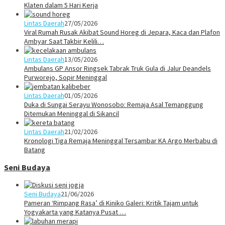
Klaten dalam 5 Hari Kerja
Lintas Daerah
27/05/2026
Viral Rumah Rusak Akibat Sound Horeg di Jepara, Kaca dan Plafon
Ambyar Saat Takbir Kelili…
Lintas Daerah
13/05/2026
Ambulans GP Ansor Ringsek Tabrak Truk Gula di Jalur Deandels
Purworejo, Sopir Meninggal
Lintas Daerah
01/05/2026
Duka di Sungai Serayu Wonosobo: Remaja Asal Temanggung
Ditemukan Meninggal di Sikancil
Lintas Daerah
21/02/2026
Kronologi Tiga Remaja Meninggal Tersambar KA Argo Merbabu di
Batang
Seni Budaya
Seni Budaya
21/06/2026
Pameran ‘Rimpang Rasa’ di Kiniko Galeri: Kritik Tajam untuk
Yogyakarta yang Katanya Pusat …