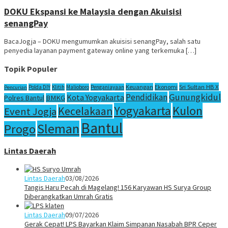
DOKU Ekspansi ke Malaysia dengan Akuisisi
senangPay
BacaJogja – DOKU mengumumkan akuisisi senangPay, salah satu
penyedia layanan payment gateway online yang terkemuka […]
Topik Populer
Sri Sultan HB X
Keuangan
Ekonomi
Polda DIY
Klitih
Malioboro
Penganiayaan
Pencurian
Gunungkidul
Pendidikan
Kota Yogyakarta
Polres Bantul
BMKG
Yogyakarta
Kulon
Kecelakaan
Event Jogja
Bantul
Sleman
Progo
Lintas Daerah
Lintas Daerah
03/08/2026
Tangis Haru Pecah di Magelang! 156 Karyawan HS Surya Group
Diberangkatkan Umrah Gratis
Lintas Daerah
09/07/2026
Gerak Cepat! LPS Bayarkan Klaim Simpanan Nasabah BPR Ceper