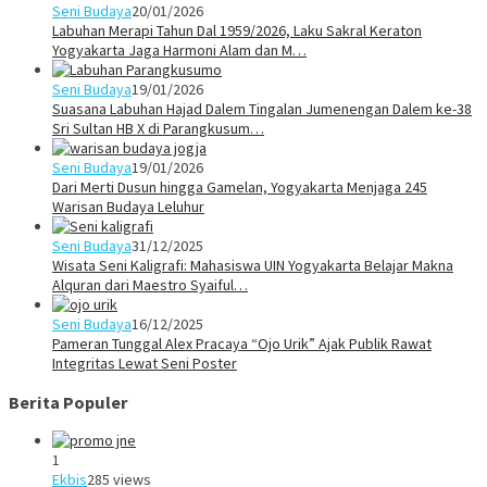
Seni Budaya
20/01/2026
Labuhan Merapi Tahun Dal 1959/2026, Laku Sakral Keraton
Yogyakarta Jaga Harmoni Alam dan M…
Seni Budaya
19/01/2026
Suasana Labuhan Hajad Dalem Tingalan Jumenengan Dalem ke-38
Sri Sultan HB X di Parangkusum…
Seni Budaya
19/01/2026
Dari Merti Dusun hingga Gamelan, Yogyakarta Menjaga 245
Warisan Budaya Leluhur
Seni Budaya
31/12/2025
Wisata Seni Kaligrafi: Mahasiswa UIN Yogyakarta Belajar Makna
Alquran dari Maestro Syaiful…
Seni Budaya
16/12/2025
Pameran Tunggal Alex Pracaya “Ojo Urik” Ajak Publik Rawat
Integritas Lewat Seni Poster
Berita Populer
1
Ekbis
285 views