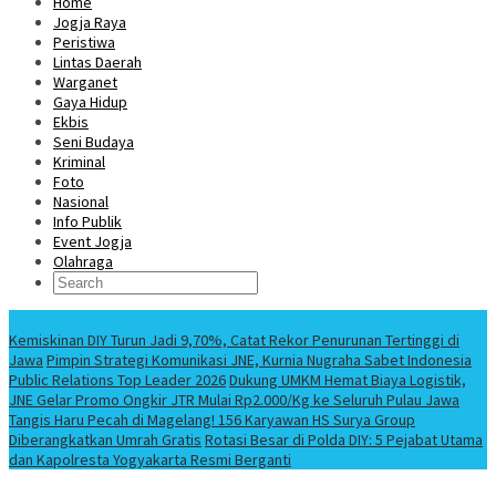
Home
Jogja Raya
Peristiwa
Lintas Daerah
Warganet
Gaya Hidup
Ekbis
Seni Budaya
Kriminal
Foto
Nasional
Info Publik
Event Jogja
Olahraga
Berita Terbaru
Kemiskinan DIY Turun Jadi 9,70%, Catat Rekor Penurunan Tertinggi di
Jawa
Pimpin Strategi Komunikasi JNE, Kurnia Nugraha Sabet Indonesia
Public Relations Top Leader 2026
Dukung UMKM Hemat Biaya Logistik,
JNE Gelar Promo Ongkir JTR Mulai Rp2.000/Kg ke Seluruh Pulau Jawa
Tangis Haru Pecah di Magelang! 156 Karyawan HS Surya Group
Diberangkatkan Umrah Gratis
Rotasi Besar di Polda DIY: 5 Pejabat Utama
dan Kapolresta Yogyakarta Resmi Berganti