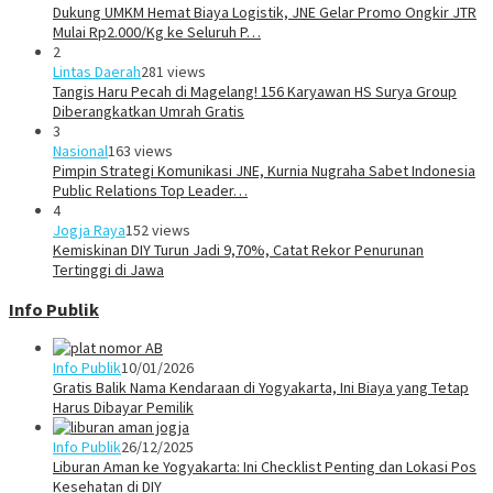
Dukung UMKM Hemat Biaya Logistik, JNE Gelar Promo Ongkir JTR
Mulai Rp2.000/Kg ke Seluruh P…
2
Lintas Daerah
281 views
Tangis Haru Pecah di Magelang! 156 Karyawan HS Surya Group
Diberangkatkan Umrah Gratis
3
Nasional
163 views
Pimpin Strategi Komunikasi JNE, Kurnia Nugraha Sabet Indonesia
Public Relations Top Leader…
4
Jogja Raya
152 views
Kemiskinan DIY Turun Jadi 9,70%, Catat Rekor Penurunan
Tertinggi di Jawa
Info Publik
Info Publik
10/01/2026
Gratis Balik Nama Kendaraan di Yogyakarta, Ini Biaya yang Tetap
Harus Dibayar Pemilik
Info Publik
26/12/2025
Liburan Aman ke Yogyakarta: Ini Checklist Penting dan Lokasi Pos
Kesehatan di DIY