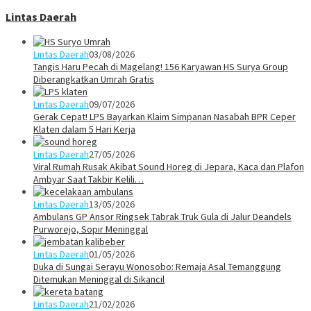
Lintas Daerah
Lintas Daerah
03/08/2026
Tangis Haru Pecah di Magelang! 156 Karyawan HS Surya Group
Diberangkatkan Umrah Gratis
Lintas Daerah
09/07/2026
Gerak Cepat! LPS Bayarkan Klaim Simpanan Nasabah BPR Ceper
Klaten dalam 5 Hari Kerja
Lintas Daerah
27/05/2026
Viral Rumah Rusak Akibat Sound Horeg di Jepara, Kaca dan Plafon
Ambyar Saat Takbir Kelili…
Lintas Daerah
13/05/2026
Ambulans GP Ansor Ringsek Tabrak Truk Gula di Jalur Deandels
Purworejo, Sopir Meninggal
Lintas Daerah
01/05/2026
Duka di Sungai Serayu Wonosobo: Remaja Asal Temanggung
Ditemukan Meninggal di Sikancil
Lintas Daerah
21/02/2026