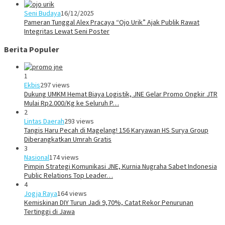
Seni Budaya
16/12/2025
Pameran Tunggal Alex Pracaya “Ojo Urik” Ajak Publik Rawat
Integritas Lewat Seni Poster
Berita Populer
1
Ekbis
297 views
Dukung UMKM Hemat Biaya Logistik, JNE Gelar Promo Ongkir JTR
Mulai Rp2.000/Kg ke Seluruh P…
2
Lintas Daerah
293 views
Tangis Haru Pecah di Magelang! 156 Karyawan HS Surya Group
Diberangkatkan Umrah Gratis
3
Nasional
174 views
Pimpin Strategi Komunikasi JNE, Kurnia Nugraha Sabet Indonesia
Public Relations Top Leader…
4
Jogja Raya
164 views
Kemiskinan DIY Turun Jadi 9,70%, Catat Rekor Penurunan
Tertinggi di Jawa