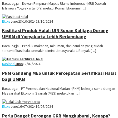
BacaJogja – Dewan Pimpinan Majelis Ulama Indonesia (MUI) Daerah
Istimewa Yogyakarta (DIY) melalui Komisi Ekonomi […]
Ekbis
Juno
23/10/2024
23/10/2024
Fasilitasi Produk Halal: UIN Sunan Kalijaga Dorong
UMKM di Yogyakarta Lebih Berkembang
BacaJogja – Produk makanan, minuman, dan camilan yang sudah
tersertifikasi halal semakin diminati masyarakat. Banyak […]
Nasional
Juno
17/07/2024
PNM Gandeng MES untuk Percepatan Sertifikasi Halal
bagi UMKM
BacaJoga – PT Permodalan Nasional Madani (PNM) bekerja sama dengan
Masyarakat Ekonomi Syariah (MES) melakukan […]
Ekbis
Juno
16/07/2024
16/07/2024
Perlu Banget Dorongan GKR Mangkubumi, Kenapa?