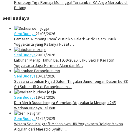
Kronologi Tiga Remaja Meninggal Tersambar KA Argo Merbabu di
Batang
Seni Budaya
Seni Budaya
21/06/2026
Pameran ‘Rimpang Rasa’ di Kiniko Galeri: Kritik Tajam untuk
Yogyakarta yang Katanya Pusat …
Seni Budaya
20/01/2026
Labuhan Merapi Tahun Dal 1959/2026, Laku Sakral Keraton
Yogyakarta Jaga Harmoni Alam dan M…
Seni Budaya
19/01/2026
Suasana Labuhan Hajad Dalem Tingalan Jumenengan Dalem ke-38
Sri Sultan HB X di Parangkusum…
Seni Budaya
19/01/2026
Dari Merti Dusun hingga Gamelan, Yogyakarta Menjaga 245
Warisan Budaya Leluhur
Seni Budaya
31/12/2025
Wisata Seni Kaligrafi: Mahasiswa UIN Yogyakarta Belajar Makna
Alquran dari Maestro Syaiful…