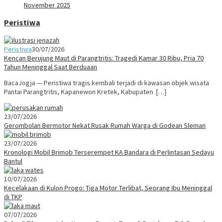
November 2025
Peristiwa
Peristiwa
30/07/2026
Kencan Berujung Maut di Parangtritis: Tragedi Kamar 30 Ribu, Pria 70
Tahun Meninggal Saat Berduaan
BacaJogja — Peristiwa tragis kembali terjadi di kawasan objek wisata
Pantai Parangtritis, Kapanewon Kretek, Kabupaten […]
23/07/2026
Gerombolan Bermotor Nekat Rusak Rumah Warga di Godean Sleman
23/07/2026
Kronologi Mobil Brimob Terserempet KA Bandara di Perlintasan Sedayu
Bantul
10/07/2026
Kecelakaan di Kulon Progo: Tiga Motor Terlibat, Seorang Ibu Meninggal
di TKP
07/07/2026