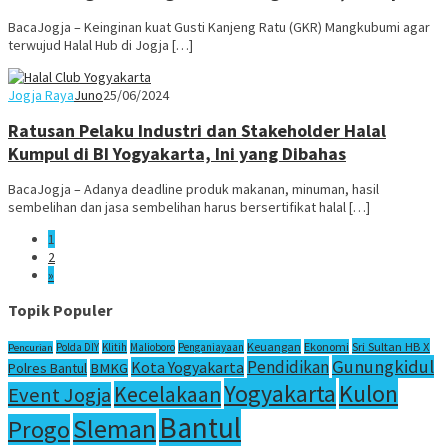
BacaJogja – Keinginan kuat Gusti Kanjeng Ratu (GKR) Mangkubumi agar
terwujud Halal Hub di Jogja […]
Jogja Raya
Juno
25/06/2024
Ratusan Pelaku Industri dan Stakeholder Halal
Kumpul di BI Yogyakarta, Ini yang Dibahas
BacaJogja – Adanya deadline produk makanan, minuman, hasil
sembelihan dan jasa sembelihan harus bersertifikat halal […]
1
2
»
Topik Populer
Sri Sultan HB X
Keuangan
Ekonomi
Polda DIY
Klitih
Malioboro
Penganiayaan
Pencurian
Gunungkidul
Pendidikan
Kota Yogyakarta
Polres Bantul
BMKG
Yogyakarta
Kulon
Kecelakaan
Event Jogja
Bantul
Sleman
Progo