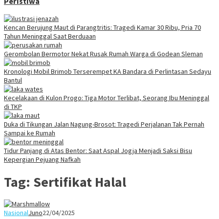
Peristiwa
Kencan Berujung Maut di Parangtritis: Tragedi Kamar 30 Ribu, Pria 70
Tahun Meninggal Saat Berduaan
Gerombolan Bermotor Nekat Rusak Rumah Warga di Godean Sleman
Kronologi Mobil Brimob Terserempet KA Bandara di Perlintasan Sedayu
Bantul
Kecelakaan di Kulon Progo: Tiga Motor Terlibat, Seorang Ibu Meninggal
di TKP
Duka di Tikungan Jalan Nagung-Brosot: Tragedi Perjalanan Tak Pernah
Sampai ke Rumah
Tidur Panjang di Atas Bentor: Saat Aspal Jogja Menjadi Saksi Bisu
Kepergian Pejuang Nafkah
Tag:
Sertifikat Halal
Nasional
Juno
22/04/2025