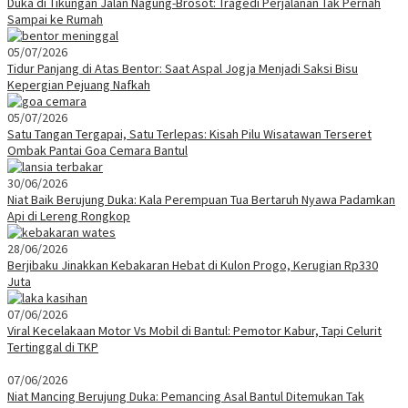
Duka di Tikungan Jalan Nagung-Brosot: Tragedi Perjalanan Tak Pernah
Sampai ke Rumah
05/07/2026
Tidur Panjang di Atas Bentor: Saat Aspal Jogja Menjadi Saksi Bisu
Kepergian Pejuang Nafkah
05/07/2026
Satu Tangan Tergapai, Satu Terlepas: Kisah Pilu Wisatawan Terseret
Ombak Pantai Goa Cemara Bantul
30/06/2026
Niat Baik Berujung Duka: Kala Perempuan Tua Bertaruh Nyawa Padamkan
Api di Lereng Rongkop
28/06/2026
Berjibaku Jinakkan Kebakaran Hebat di Kulon Progo, Kerugian Rp330
Juta
07/06/2026
Viral Kecelakaan Motor Vs Mobil di Bantul: Pemotor Kabur, Tapi Celurit
Tertinggal di TKP
07/06/2026
Niat Mancing Berujung Duka: Pemancing Asal Bantul Ditemukan Tak