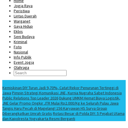
Home
Jogja Raya
Peristiwa
Lintas Daerah
Warganet
Gaya Hidup
Ekbis
Seni Budaya
Kriminal
Foto
Nasional
Info Publik
Event Jogja
Olahraga
Berita Terbaru
Kemiskinan DIY Turun Jadi 9,70%, Catat Rekor Penurunan Tertinggi di
Jawa
Pimpin Strategi Komunikasi JNE, Kurnia Nugraha Sabet Indonesia
Public Relations Top Leader 2026
Dukung UMKM Hemat Biaya Logistik,
JNE Gelar Promo Ongkir JTR Mulai Rp2.000/Kg ke Seluruh Pulau Jawa
Tangis Haru Pecah di Magelang! 156 Karyawan HS Surya Group
Diberangkatkan Umrah Gratis
Rotasi Besar di Polda DIY: 5 Pejabat Utama
dan Kapolresta Yogyakarta Resmi Berganti