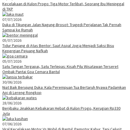
Kecelakaan di Kulon Progo: Tiga Motor Terlibat, Seorang Ibu Meninggal
di TKP
07/07/2026
Duka di Tikungan Jalan Nagung-Brosot: Tragedi Perjalanan Tak Pernah
Sampai ke Rumah
05/07/2026
Tidur Panjang di Atas Bentor: Saat Aspal Jogja Menjadi Saksi Bisu
Kepergian Pejuang Nafkah
05/07/2026
Satu Tangan Tergapai, Satu Terlepas: Kisah Pilu Wisatawan Terseret
Ombak Pantai Goa Cemara Bantul
30/06/2026
Niat Baik Berujung Duka: Kala Perempuan Tua Bertaruh Nyawa Padamkan
Api di Lereng Rongkop
28/06/2026
Berjibaku Jinakkan Kebakaran Hebat di Kulon Progo, Kerugian Rp330
Juta
07/06/2026
Viral Kecelakaan Motor Vs Mobil di Bantul: Pemotor Kabur, Tapi Celurit