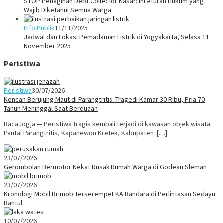
STOP Penagihan Debt Collector Kasar: Ini Aturan Hukum yang
Wajib Diketahui Semua Warga
Info Publik
11/11/2025
Jadwal dan Lokasi Pemadaman Listrik di Yogyakarta, Selasa 11
November 2025
Peristiwa
Peristiwa
30/07/2026
Kencan Berujung Maut di Parangtritis: Tragedi Kamar 30 Ribu, Pria 70
Tahun Meninggal Saat Berduaan
BacaJogja — Peristiwa tragis kembali terjadi di kawasan objek wisata
Pantai Parangtritis, Kapanewon Kretek, Kabupaten […]
23/07/2026
Gerombolan Bermotor Nekat Rusak Rumah Warga di Godean Sleman
23/07/2026
Kronologi Mobil Brimob Terserempet KA Bandara di Perlintasan Sedayu
Bantul
10/07/2026