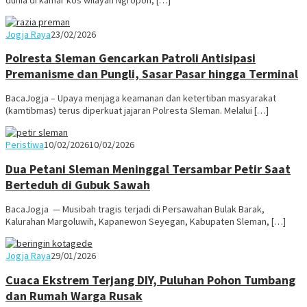
Juno
Jogja Raya
23/02/2026
Polresta Sleman Gencarkan Patroli Antisipasi
Premanisme dan Pungli, Sasar Pasar hingga Terminal
BacaJogja – Upaya menjaga keamanan dan ketertiban masyarakat
(kamtibmas) terus diperkuat jajaran Polresta Sleman. Melalui […]
Juno
Peristiwa
10/02/2026
10/02/2026
Dua Petani Sleman Meninggal Tersambar Petir Saat
Berteduh di Gubuk Sawah
BacaJogja — Musibah tragis terjadi di Persawahan Bulak Barak,
Kalurahan Margoluwih, Kapanewon Seyegan, Kabupaten Sleman, […]
Juno
Jogja Raya
29/01/2026
Cuaca Ekstrem Terjang DIY, Puluhan Pohon Tumbang
dan Rumah Warga Rusak