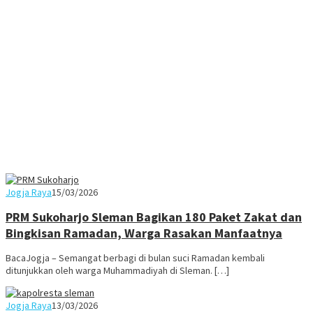
Juno
Jogja Raya
15/03/2026
PRM Sukoharjo Sleman Bagikan 180 Paket Zakat dan
Bingkisan Ramadan, Warga Rasakan Manfaatnya
BacaJogja – Semangat berbagi di bulan suci Ramadan kembali
ditunjukkan oleh warga Muhammadiyah di Sleman. […]
Juno
Jogja Raya
13/03/2026