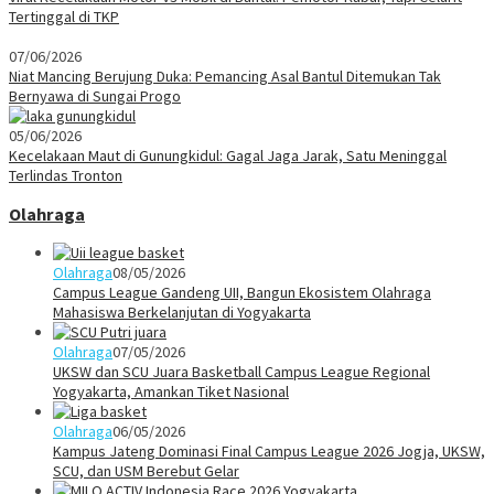
Tertinggal di TKP
07/06/2026
Niat Mancing Berujung Duka: Pemancing Asal Bantul Ditemukan Tak
Bernyawa di Sungai Progo
05/06/2026
Kecelakaan Maut di Gunungkidul: Gagal Jaga Jarak, Satu Meninggal
Terlindas Tronton
Olahraga
Olahraga
08/05/2026
Campus League Gandeng UII, Bangun Ekosistem Olahraga
Mahasiswa Berkelanjutan di Yogyakarta
Olahraga
07/05/2026
UKSW dan SCU Juara Basketball Campus League Regional
Yogyakarta, Amankan Tiket Nasional
Olahraga
06/05/2026
Kampus Jateng Dominasi Final Campus League 2026 Jogja, UKSW,
SCU, dan USM Berebut Gelar