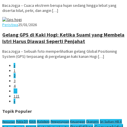
BacaJogja – Cuaca ekstrem berupa hujan sedang hingga lebat yang
disertai kilat, petir, dan angin […]
Juno
Peristiwa
25/01/2026
Gelang GPS di Kaki Hogi: Ketika Suami yang Membela
Istri Harus Diawasi Seperti Penjahat
BacaJogja – Sebuah foto memperlihatkan gelang Global Positioning
System (GPS) terpasang di pergelangan kaki kanan Hogi […]
«
1
2
3
4
…
121
»
Topik Populer
Sri Sultan HB X
Keuangan
Ekonomi
Polda DIY
Klitih
Malioboro
Penganiayaan
Pencurian