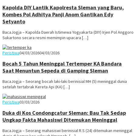
Kapolda DIY Lantik Kapolresta Sleman yang Baru,
Kombes Pol Adhitya Panji Anom Gantikan Edy
Setyanto
BacaJogja – Kapolda Daerah Istimewa Yogyakarta (DIY) Irjen Pol Anggoro
Sukartono secara resmi memimpin upacara […]
Juno
Peristiwa
04/03/2026
04/03/2026
Bocah 5 Tahun Meninggal Tertemper KA Bandara
Saat Menuntun Sepeda di Gamping Sleman
BacaJogja – Seorang bocah laki-laki berinisial MH (5) meninggal dunia
setelah tertabrak Kereta Api (KA) […]
Juno
Peristiwa
03/03/2026
Duka di Kos Condongcatur Sleman: Bau Tak Sedap
Ungkap Fakta Mahasiswi Ditemukan Meninggal
BacaJogja – Seorang mahasiswi berinisial R.S (24) ditemukan meninggal
dunia di kamar kos wilayah Ngropoh, […]