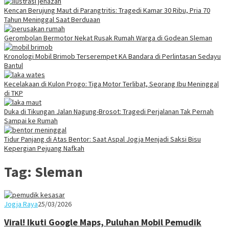
Kencan Berujung Maut di Parangtritis: Tragedi Kamar 30 Ribu, Pria 70
Tahun Meninggal Saat Berduaan
Gerombolan Bermotor Nekat Rusak Rumah Warga di Godean Sleman
Kronologi Mobil Brimob Terserempet KA Bandara di Perlintasan Sedayu
Bantul
Kecelakaan di Kulon Progo: Tiga Motor Terlibat, Seorang Ibu Meninggal
di TKP
Duka di Tikungan Jalan Nagung-Brosot: Tragedi Perjalanan Tak Pernah
Sampai ke Rumah
Tidur Panjang di Atas Bentor: Saat Aspal Jogja Menjadi Saksi Bisu
Kepergian Pejuang Nafkah
Tag:
Sleman
Juno
Jogja Raya
25/03/2026
Viral! Ikuti Google Maps, Puluhan Mobil Pemudik