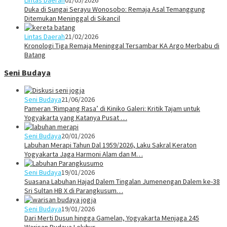
Duka di Sungai Serayu Wonosobo: Remaja Asal Temanggung
Ditemukan Meninggal di Sikancil
Lintas Daerah
21/02/2026
Kronologi Tiga Remaja Meninggal Tersambar KA Argo Merbabu di
Batang
Seni Budaya
Seni Budaya
21/06/2026
Pameran ‘Rimpang Rasa’ di Kiniko Galeri: Kritik Tajam untuk
Yogyakarta yang Katanya Pusat …
Seni Budaya
20/01/2026
Labuhan Merapi Tahun Dal 1959/2026, Laku Sakral Keraton
Yogyakarta Jaga Harmoni Alam dan M…
Seni Budaya
19/01/2026
Suasana Labuhan Hajad Dalem Tingalan Jumenengan Dalem ke-38
Sri Sultan HB X di Parangkusum…
Seni Budaya
19/01/2026
Dari Merti Dusun hingga Gamelan, Yogyakarta Menjaga 245