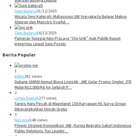
Warisan Budaya Leluhur
Seni Budaya
31/12/2025
Wisata Seni Kaligrafi: Mahasiswa UIN Yogyakarta Belajar Makna
Alquran dari Maestro Syaiful…
Seni Budaya
16/12/2025
Pameran Tunggal Alex Pracaya “Ojo Urik” Ajak Publik Rawat
Integritas Lewat Seni Poster
Berita Populer
1
Ekbis
281 views
Dukung UMKM Hemat Biaya Logistik, JNE Gelar Promo Ongkir JTR
Mulai Rp2.000/Kg ke Seluruh P…
2
Lintas Daerah
277 views
Tangis Haru Pecah di Magelang! 156 Karyawan HS Surya Group
Diberangkatkan Umrah Gratis
3
Nasional
148 views
Pimpin Strategi Komunikasi JNE, Kurnia Nugraha Sabet Indonesia
Public Relations Top Leader…