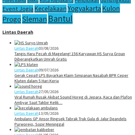
Gunungkidul
Pendidikan
Kota Yogyakarta
Polres Bantul
BMKG
Yogyakarta
Kulon
Kecelakaan
Event Jogja
Bantul
Sleman
Progo
Lintas Daerah
Lintas Daerah
03/08/2026
Tangis Haru Pecah di Magelang! 156 Karyawan HS Surya Group
Diberangkatkan Umrah Gratis
Lintas Daerah
09/07/2026
Gerak Cepat! LPS Bayarkan Klaim Simpanan Nasabah BPR Ceper
Klaten dalam 5 Hari Kerja
Lintas Daerah
27/05/2026
Viral Rumah Rusak Akibat Sound Horeg di Jepara, Kaca dan Plafon
Ambyar Saat Takbir Kelili…
Lintas Daerah
13/05/2026
Ambulans GP Ansor Ringsek Tabrak Truk Gula di Jalur Deandels
Purworejo, Sopir Meninggal
Lintas Daerah
01/05/2026