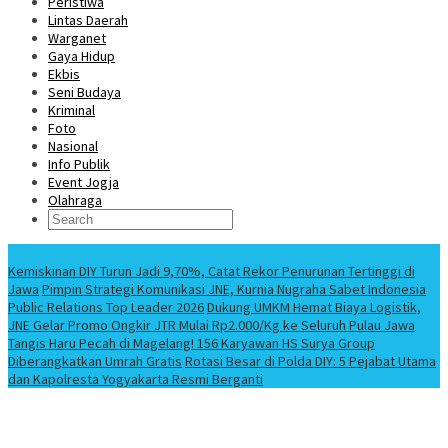
Peristiwa
Lintas Daerah
Warganet
Gaya Hidup
Ekbis
Seni Budaya
Kriminal
Foto
Nasional
Info Publik
Event Jogja
Olahraga
Berita Terbaru
Kemiskinan DIY Turun Jadi 9,70%, Catat Rekor Penurunan Tertinggi di
Jawa
Pimpin Strategi Komunikasi JNE, Kurnia Nugraha Sabet Indonesia
Public Relations Top Leader 2026
Dukung UMKM Hemat Biaya Logistik,
JNE Gelar Promo Ongkir JTR Mulai Rp2.000/Kg ke Seluruh Pulau Jawa
Tangis Haru Pecah di Magelang! 156 Karyawan HS Surya Group
Diberangkatkan Umrah Gratis
Rotasi Besar di Polda DIY: 5 Pejabat Utama
dan Kapolresta Yogyakarta Resmi Berganti