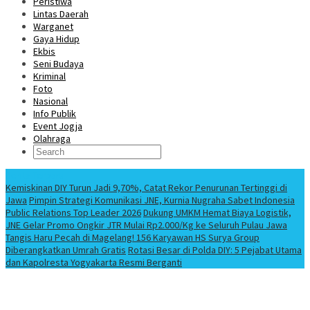
Peristiwa
Lintas Daerah
Warganet
Gaya Hidup
Ekbis
Seni Budaya
Kriminal
Foto
Nasional
Info Publik
Event Jogja
Olahraga
Berita Terbaru
Kemiskinan DIY Turun Jadi 9,70%, Catat Rekor Penurunan Tertinggi di
Jawa
Pimpin Strategi Komunikasi JNE, Kurnia Nugraha Sabet Indonesia
Public Relations Top Leader 2026
Dukung UMKM Hemat Biaya Logistik,
JNE Gelar Promo Ongkir JTR Mulai Rp2.000/Kg ke Seluruh Pulau Jawa
Tangis Haru Pecah di Magelang! 156 Karyawan HS Surya Group
Diberangkatkan Umrah Gratis
Rotasi Besar di Polda DIY: 5 Pejabat Utama
dan Kapolresta Yogyakarta Resmi Berganti