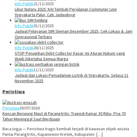
Info Publik
21/12/2025
Libur Nataru 2025: KAI Tambah Perjalanan Commuter Line
Yogyakarta-Palur, Cek Jadwalnya!
Info Publik
01/12/2025
Jadwal Pelayanan SIM Sleman Desember 2025, Cek Lokasi & Jam
Operasional Terbaru
Info Publik
26/11/2025
STOP Penagihan Debt Collector Kasar: Ini Aturan Hukum yang
Wajib Diketahui Semua Warga
Info Publik
11/11/2025
Jadwal dan Lokasi Pemadaman Listrik di Yogyakarta, Selasa 11
November 2025
Peristiwa
Peristiwa
30/07/2026
Kencan Berujung Maut di Parangtritis: Tragedi Kamar 30 Ribu, Pria 70
Tahun Meninggal Saat Berduaan
BacaJogja — Peristiwa tragis kembali terjadi di kawasan objek wisata
Pantai Parangtritis, Kapanewon Kretek, Kabupaten […]