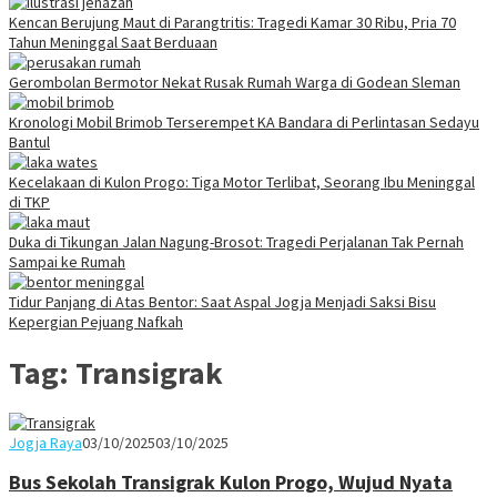
Kencan Berujung Maut di Parangtritis: Tragedi Kamar 30 Ribu, Pria 70
Tahun Meninggal Saat Berduaan
Gerombolan Bermotor Nekat Rusak Rumah Warga di Godean Sleman
Kronologi Mobil Brimob Terserempet KA Bandara di Perlintasan Sedayu
Bantul
Kecelakaan di Kulon Progo: Tiga Motor Terlibat, Seorang Ibu Meninggal
di TKP
Duka di Tikungan Jalan Nagung-Brosot: Tragedi Perjalanan Tak Pernah
Sampai ke Rumah
Tidur Panjang di Atas Bentor: Saat Aspal Jogja Menjadi Saksi Bisu
Kepergian Pejuang Nafkah
Tag:
Transigrak
Juno
Jogja Raya
03/10/2025
03/10/2025
Bus Sekolah Transigrak Kulon Progo, Wujud Nyata