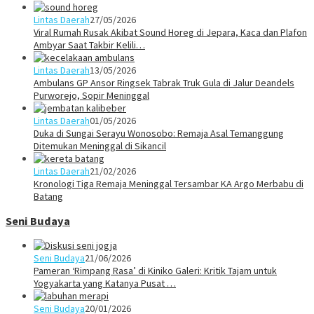
Lintas Daerah
27/05/2026
Viral Rumah Rusak Akibat Sound Horeg di Jepara, Kaca dan Plafon
Ambyar Saat Takbir Kelili…
Lintas Daerah
13/05/2026
Ambulans GP Ansor Ringsek Tabrak Truk Gula di Jalur Deandels
Purworejo, Sopir Meninggal
Lintas Daerah
01/05/2026
Duka di Sungai Serayu Wonosobo: Remaja Asal Temanggung
Ditemukan Meninggal di Sikancil
Lintas Daerah
21/02/2026
Kronologi Tiga Remaja Meninggal Tersambar KA Argo Merbabu di
Batang
Seni Budaya
Seni Budaya
21/06/2026
Pameran ‘Rimpang Rasa’ di Kiniko Galeri: Kritik Tajam untuk
Yogyakarta yang Katanya Pusat …
Seni Budaya
20/01/2026