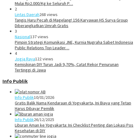
Mulai Rp2.000/Kg ke Seluruh P…
2
Lintas Daerah
268 views
Tangis Haru Pecah di Magelang! 156 Karyawan HS Surya Group
Diberangkatkan Umrah Gratis
3
Nasional
137 views
Pimpin Strategi Komunikasi JNE, Kurnia Nugraha Sabet Indonesia
Public Relations Top Leader…
4
Jogja Raya
122 views
Kemiskinan DIY Turun Jadi 9,70%, Catat Rekor Penurunan
Tertinggi di Jawa
Info Publik
Info Publik
10/01/2026
Gratis Balik Nama Kendaraan di Yogyakarta, Ini Biaya yang Tetap
Harus Dibayar Pemilik
Info Publik
26/12/2025
Liburan Aman ke Yogyakarta: Ini Checklist Penting dan Lokasi Pos
Kesehatan di DIY