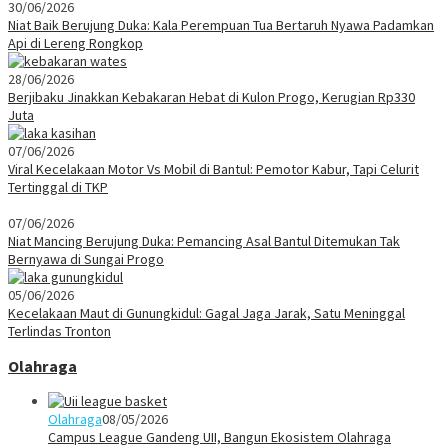
30/06/2026
Niat Baik Berujung Duka: Kala Perempuan Tua Bertaruh Nyawa Padamkan
Api di Lereng Rongkop
28/06/2026
Berjibaku Jinakkan Kebakaran Hebat di Kulon Progo, Kerugian Rp330
Juta
07/06/2026
Viral Kecelakaan Motor Vs Mobil di Bantul: Pemotor Kabur, Tapi Celurit
Tertinggal di TKP
07/06/2026
Niat Mancing Berujung Duka: Pemancing Asal Bantul Ditemukan Tak
Bernyawa di Sungai Progo
05/06/2026
Kecelakaan Maut di Gunungkidul: Gagal Jaga Jarak, Satu Meninggal
Terlindas Tronton
Olahraga
Olahraga
08/05/2026
Campus League Gandeng UII, Bangun Ekosistem Olahraga