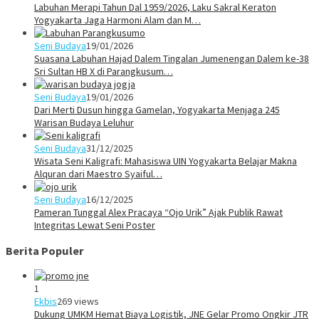
Labuhan Merapi Tahun Dal 1959/2026, Laku Sakral Keraton
Yogyakarta Jaga Harmoni Alam dan M…
Seni Budaya
19/01/2026
Suasana Labuhan Hajad Dalem Tingalan Jumenengan Dalem ke-38
Sri Sultan HB X di Parangkusum…
Seni Budaya
19/01/2026
Dari Merti Dusun hingga Gamelan, Yogyakarta Menjaga 245
Warisan Budaya Leluhur
Seni Budaya
31/12/2025
Wisata Seni Kaligrafi: Mahasiswa UIN Yogyakarta Belajar Makna
Alquran dari Maestro Syaiful…
Seni Budaya
16/12/2025
Pameran Tunggal Alex Pracaya “Ojo Urik” Ajak Publik Rawat
Integritas Lewat Seni Poster
Berita Populer
1
Ekbis
269 views
Dukung UMKM Hemat Biaya Logistik, JNE Gelar Promo Ongkir JTR