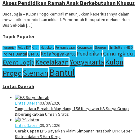
Akses Pendidikan Ramah Anak Berkebutuhan Khusus
BacaJogja – Kulon Progo kembali menunjukkan keseriusannya dalam
mewujudkan pendidikan inklusif. Pemerintah Kabupaten meluncurkan
Bus Sekolah […]
Topik Populer
Sri Sultan HB X
Keuangan
Ekonomi
Polda DIY
Klitih
Malioboro
Penganiayaan
Pencurian
Gunungkidul
Pendidikan
Kota Yogyakarta
Polres Bantul
BMKG
Yogyakarta
Kulon
Kecelakaan
Event Jogja
Bantul
Sleman
Progo
Lintas Daerah
Lintas Daerah
03/08/2026
Tangis Haru Pecah di Magelang! 156 Karyawan HS Surya Group
Diberangkatkan Umrah Gratis
Lintas Daerah
09/07/2026
Gerak Cepat! LPS Bayarkan Klaim Simpanan Nasabah BPR Ceper
Klaten dalam 5 Hari Kerja