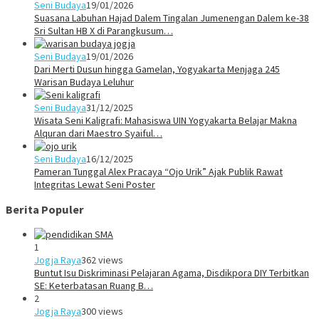
Seni Budaya
19/01/2026
Suasana Labuhan Hajad Dalem Tingalan Jumenengan Dalem ke-38
Sri Sultan HB X di Parangkusum…
Seni Budaya
19/01/2026
Dari Merti Dusun hingga Gamelan, Yogyakarta Menjaga 245
Warisan Budaya Leluhur
Seni Budaya
31/12/2025
Wisata Seni Kaligrafi: Mahasiswa UIN Yogyakarta Belajar Makna
Alquran dari Maestro Syaiful…
Seni Budaya
16/12/2025
Pameran Tunggal Alex Pracaya “Ojo Urik” Ajak Publik Rawat
Integritas Lewat Seni Poster
Berita Populer
1
Jogja Raya
362 views
Buntut Isu Diskriminasi Pelajaran Agama, Disdikpora DIY Terbitkan
SE: Keterbatasan Ruang B…
2
Jogja Raya
300 views