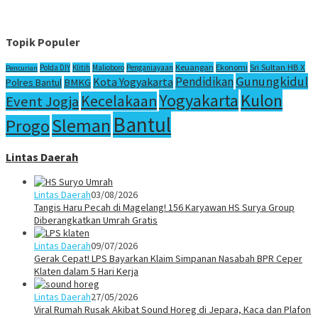
Topik Populer
Sri Sultan HB X
Keuangan
Ekonomi
Polda DIY
Klitih
Malioboro
Penganiayaan
Pencurian
Gunungkidul
Pendidikan
Kota Yogyakarta
Polres Bantul
BMKG
Yogyakarta
Kulon
Kecelakaan
Event Jogja
Bantul
Sleman
Progo
Lintas Daerah
Lintas Daerah
03/08/2026
Tangis Haru Pecah di Magelang! 156 Karyawan HS Surya Group
Diberangkatkan Umrah Gratis
Lintas Daerah
09/07/2026
Gerak Cepat! LPS Bayarkan Klaim Simpanan Nasabah BPR Ceper
Klaten dalam 5 Hari Kerja
Lintas Daerah
27/05/2026
Viral Rumah Rusak Akibat Sound Horeg di Jepara, Kaca dan Plafon