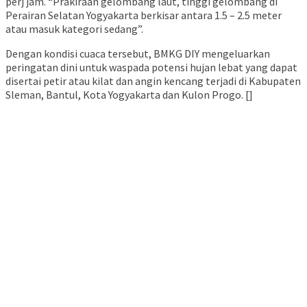
perj jam. “Prakiraan gelombang laut, tinggi gelombang di
Perairan Selatan Yogyakarta berkisar antara 1.5 – 2.5 meter
atau masuk kategori sedang”.
Dengan kondisi cuaca tersebut, BMKG DIY mengeluarkan
peringatan dini untuk waspada potensi hujan lebat yang dapat
disertai petir atau kilat dan angin kencang terjadi di Kabupaten
Sleman, Bantul, Kota Yogyakarta dan Kulon Progo. []