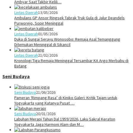
Ambyar Saat Takbir Kelili…
Lintas Daerah
13/05/2026
Ambulans GP Ansor Ringsek Tabrak Truk Gula di Jalur Deandels
Purworejo, Sopir Meninggal
Lintas Daerah
01/05/2026
Duka di Sungai Serayu Wonosobo: Remaja Asal Temanggung
Ditemukan Meninggal di Sikancil
Lintas Daerah
21/02/2026
Kronologi Tiga Remaja Meninggal Tersambar KA Argo Merbabu di
Batang
Seni Budaya
Seni Budaya
21/06/2026
Pameran ‘Rimpang Rasa’ di Kiniko Galeri: Kritik Tajam untuk
Yogyakarta yang Katanya Pusat …
Seni Budaya
20/01/2026
Labuhan Merapi Tahun Dal 1959/2026, Laku Sakral Keraton
Yogyakarta Jaga Harmoni Alam dan M…