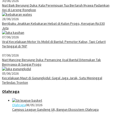
30/06/2026
Niat Baik Berujung Duka: Kala Perempuan Tua Bertaruh Nyawa Padamkan
Api di Lereng Rongkop
28/06/2026
Berjibaku Jinakkan Kebakaran Hebat di Kulon Progo, Kerugian Rp330
Juta
07/06/2026
Viral Kecelakaan Motor Vs Mobil di Bantul: Pemotor Kabur, Tapi Celurit
Tertinggal di TKP
07/06/2026
Niat Mancing Berujung Duka: Pemancing Asal Bantul Ditemukan Tak
Bernyawa di Sungai Progo
05/06/2026
Kecelakaan Maut di Gunungkidul: Gagal Jaga Jarak, Satu Meninggal
Terlindas Tronton
Olahraga
Olahraga
08/05/2026
Campus League Gandeng UII, Bangun Ekosistem Olahraga