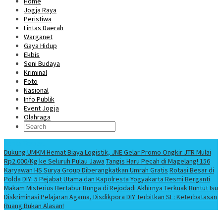
Home
Jogja Raya
Peristiwa
Lintas Daerah
Warganet
Gaya Hidup
Ekbis
Seni Budaya
Kriminal
Foto
Nasional
Info Publik
Event Jogja
Olahraga
Berita Terbaru
Dukung UMKM Hemat Biaya Logistik, JNE Gelar Promo Ongkir JTR Mulai
Rp2.000/Kg ke Seluruh Pulau Jawa
Tangis Haru Pecah di Magelang! 156
Karyawan HS Surya Group Diberangkatkan Umrah Gratis
Rotasi Besar di
Polda DIY: 5 Pejabat Utama dan Kapolresta Yogyakarta Resmi Berganti
Makam Misterius Bertabur Bunga di Rejodadi Akhirnya Terkuak
Buntut Isu
Diskriminasi Pelajaran Agama, Disdikpora DIY Terbitkan SE: Keterbatasan
Ruang Bukan Alasan!