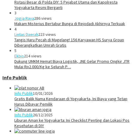
Rotasi Besar di Polda DIY: 5 Pejabat Utama dan Kapolresta
Yogyakarta Resmi Berganti
3
Jogja Raya
286 views
Makam Misterius Bertabur Bunga di Rejodadi Akhirnya Terkuak
4
Lintas Daerah
223 views
Tangis Haru Pecah di Magelang! 156 Karyawan HS Surya Group
Diberangkatkan Umrah Gratis
5
Ekbis
214 views
Dukung UMKM Hemat Biaya Logistik, JNE Gelar Promo Ongkir JTR
Mulai Rp2.000/Kg ke Seluruh P…
Info Publik
Info Publik
10/01/2026
Gratis Balik Nama Kendaraan di Yogyakarta, Ini Biaya yang Tetap
Harus Dibayar Pemilik
Info Publik
26/12/2025
Liburan Aman ke Yogyakarta: Ini Checklist Penting dan Lokasi Pos
Kesehatan di DIY