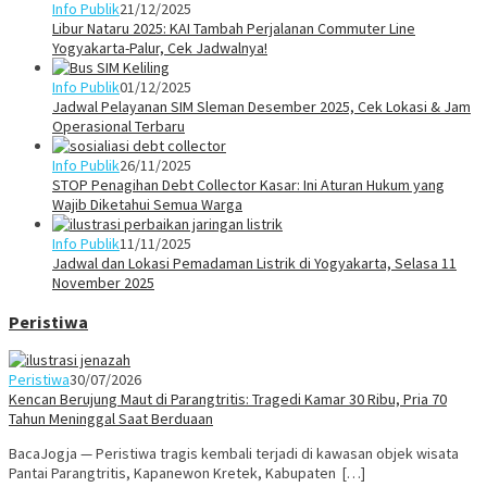
Info Publik
21/12/2025
Libur Nataru 2025: KAI Tambah Perjalanan Commuter Line
Yogyakarta-Palur, Cek Jadwalnya!
Info Publik
01/12/2025
Jadwal Pelayanan SIM Sleman Desember 2025, Cek Lokasi & Jam
Operasional Terbaru
Info Publik
26/11/2025
STOP Penagihan Debt Collector Kasar: Ini Aturan Hukum yang
Wajib Diketahui Semua Warga
Info Publik
11/11/2025
Jadwal dan Lokasi Pemadaman Listrik di Yogyakarta, Selasa 11
November 2025
Peristiwa
Peristiwa
30/07/2026
Kencan Berujung Maut di Parangtritis: Tragedi Kamar 30 Ribu, Pria 70
Tahun Meninggal Saat Berduaan
BacaJogja — Peristiwa tragis kembali terjadi di kawasan objek wisata
Pantai Parangtritis, Kapanewon Kretek, Kabupaten […]