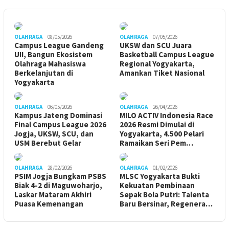
OLAHRAGA
08/05/2026
OLAHRAGA
07/05/2026
Campus League Gandeng
UKSW dan SCU Juara
UII, Bangun Ekosistem
Basketball Campus League
Olahraga Mahasiswa
Regional Yogyakarta,
Berkelanjutan di
Amankan Tiket Nasional
Yogyakarta
OLAHRAGA
06/05/2026
OLAHRAGA
26/04/2026
Kampus Jateng Dominasi
MILO ACTIV Indonesia Race
Final Campus League 2026
2026 Resmi Dimulai di
Jogja, UKSW, SCU, dan
Yogyakarta, 4.500 Pelari
USM Berebut Gelar
Ramaikan Seri Pem…
OLAHRAGA
28/02/2026
OLAHRAGA
01/02/2026
PSIM Jogja Bungkam PSBS
MLSC Yogyakarta Bukti
Biak 4-2 di Maguwoharjo,
Kekuatan Pembinaan
Laskar Mataram Akhiri
Sepak Bola Putri: Talenta
Puasa Kemenangan
Baru Bersinar, Regenera…