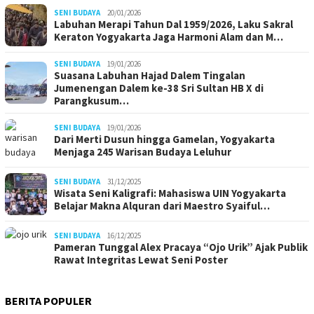
SENI BUDAYA
20/01/2026
Labuhan Merapi Tahun Dal 1959/2026, Laku Sakral
Keraton Yogyakarta Jaga Harmoni Alam dan M…
SENI BUDAYA
19/01/2026
Suasana Labuhan Hajad Dalem Tingalan
Jumenengan Dalem ke-38 Sri Sultan HB X di
Parangkusum…
SENI BUDAYA
19/01/2026
Dari Merti Dusun hingga Gamelan, Yogyakarta
Menjaga 245 Warisan Budaya Leluhur
SENI BUDAYA
31/12/2025
Wisata Seni Kaligrafi: Mahasiswa UIN Yogyakarta
Belajar Makna Alquran dari Maestro Syaiful…
SENI BUDAYA
16/12/2025
Pameran Tunggal Alex Pracaya “Ojo Urik” Ajak Publik
Rawat Integritas Lewat Seni Poster
BERITA POPULER