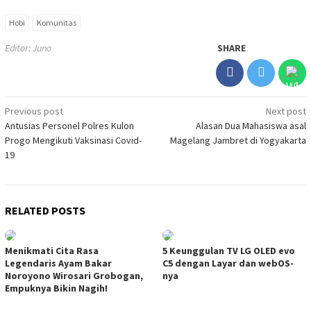
Hobi
Komunitas
Editor: Juno
SHARE
Post
Previous post
Next post
Antusias Personel Polres Kulon
Alasan Dua Mahasiswa asal
navigation
Progo Mengikuti Vaksinasi Covid-
Magelang Jambret di Yogyakarta
19
RELATED POSTS
Menikmati Cita Rasa
5 Keunggulan TV LG OLED evo
Legendaris Ayam Bakar
C5 dengan Layar dan webOS-
Noroyono Wirosari Grobogan,
nya
Empuknya Bikin Nagih!