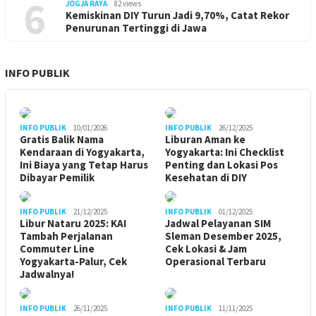
6
JOGJA RAYA
82 views
Kemiskinan DIY Turun Jadi 9,70%, Catat Rekor
Penurunan Tertinggi di Jawa
INFO PUBLIK
INFO PUBLIK
10/01/2026
INFO PUBLIK
26/12/2025
Gratis Balik Nama
Liburan Aman ke
Kendaraan di Yogyakarta,
Yogyakarta: Ini Checklist
Ini Biaya yang Tetap Harus
Penting dan Lokasi Pos
Dibayar Pemilik
Kesehatan di DIY
INFO PUBLIK
21/12/2025
INFO PUBLIK
01/12/2025
Libur Nataru 2025: KAI
Jadwal Pelayanan SIM
Tambah Perjalanan
Sleman Desember 2025,
Commuter Line
Cek Lokasi & Jam
Yogyakarta-Palur, Cek
Operasional Terbaru
Jadwalnya!
INFO PUBLIK
26/11/2025
INFO PUBLIK
11/11/2025