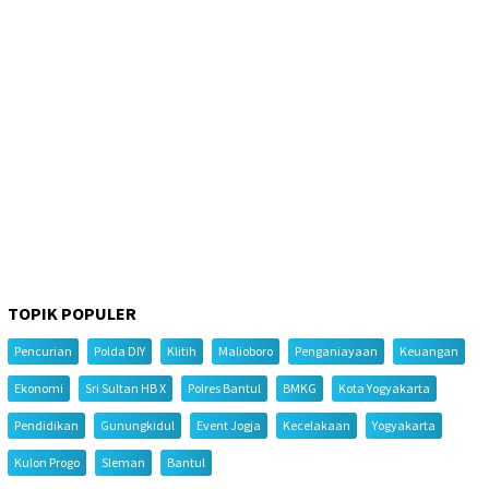
TOPIK POPULER
Pencurian
Polda DIY
Klitih
Malioboro
Penganiayaan
Keuangan
Ekonomi
Sri Sultan HB X
Polres Bantul
BMKG
Kota Yogyakarta
Pendidikan
Gunungkidul
Event Jogja
Kecelakaan
Yogyakarta
Kulon Progo
Sleman
Bantul