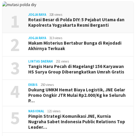
1
JOGJA RAYA
328 views
Rotasi Besar di Polda DIY: 5 Pejabat Utama dan
Kapolresta Yogyakarta Resmi Berganti
2
JOGJA RAYA
313 views
Makam Misterius Bertabur Bunga di Rejodadi
Akhirnya Terkuak
3
LINTAS DAERAH
251 views
Tangis Haru Pecah di Magelang! 156 Karyawan
HS Surya Group Diberangkatkan Umrah Gratis
4
EKBIS
250 views
Dukung UMKM Hemat Biaya Logistik, JNE Gelar
Promo Ongkir JTR Mulai Rp2.000/Kg ke Seluruh
P…
5
NASIONAL
121 views
Pimpin Strategi Komunikasi JNE, Kurnia
Nugraha Sabet Indonesia Public Relations Top
Leader…