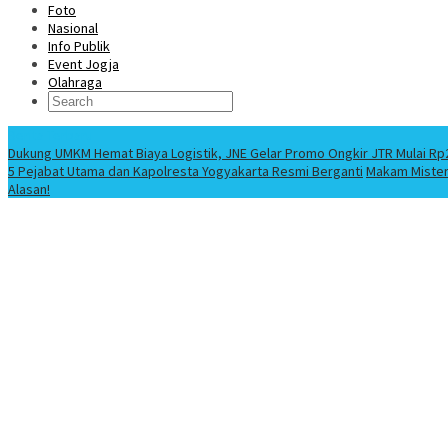
Foto
Nasional
Info Publik
Event Jogja
Olahraga
Berita Terbaru
Dukung UMKM Hemat Biaya Logistik, JNE Gelar Promo Ongkir JTR Mulai Rp
5 Pejabat Utama dan Kapolresta Yogyakarta Resmi Berganti
Makam Misteri
Alasan!