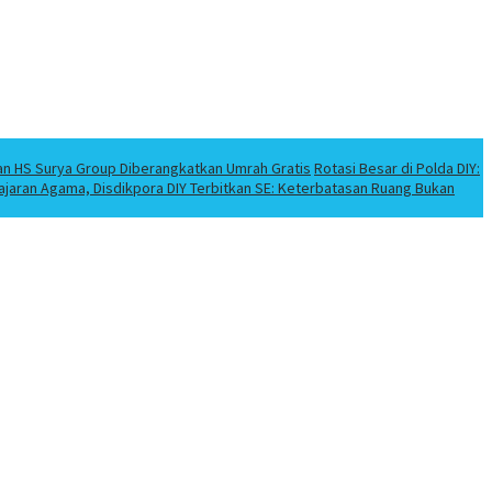
an HS Surya Group Diberangkatkan Umrah Gratis
Rotasi Besar di Polda DIY:
elajaran Agama, Disdikpora DIY Terbitkan SE: Keterbatasan Ruang Bukan