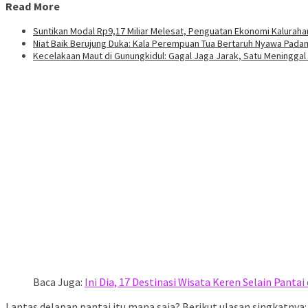
Read More
Suntikan Modal Rp9,17 Miliar Melesat, Penguatan Ekonomi Kalurah
Niat Baik Berujung Duka: Kala Perempuan Tua Bertaruh Nyawa Pada
Kecelakaan Maut di Gunungkidul: Gagal Jaga Jarak, Satu Meninggal 
Baca Juga:
Ini Dia, 17 Destinasi Wisata Keren Selain Panta
Lantas delapan pantai itu mana saja? Berikut ulasan singkatnya: