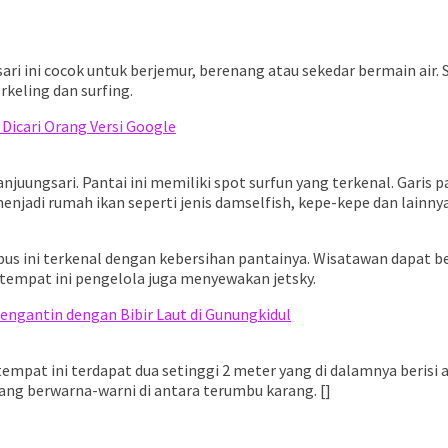
i ini cocok untuk berjemur, berenang atau sekedar bermain air. Se
rkeling dan surfing.
 Dicari Orang Versi Google
anjuungsari. Pantai ini memiliki spot surfun yang terkenal. Gari
menjadi rumah ikan seperti jenis damselfish, kepe-kepe dan lainnya
s ini terkenal dengan kebersihan pantainya. Wisatawan dapat be
i tempat ini pengelola juga menyewakan jetsky.
engantin dengan Bibir Laut di Gunungkidul
 tempat ini terdapat dua setinggi 2 meter yang di dalamnya berisi ai
yang berwarna-warni di antara terumbu karang. []