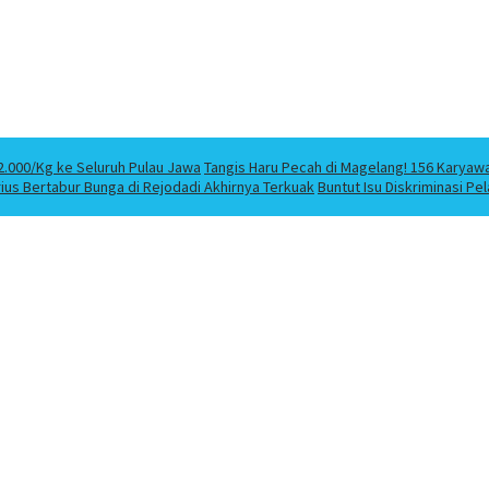
2.000/Kg ke Seluruh Pulau Jawa
Tangis Haru Pecah di Magelang! 156 Karyaw
us Bertabur Bunga di Rejodadi Akhirnya Terkuak
Buntut Isu Diskriminasi P