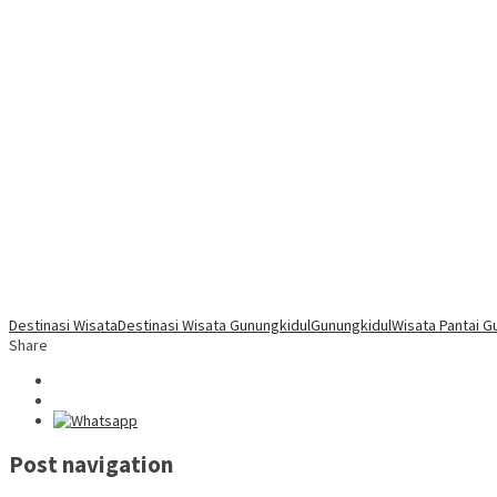
Destinasi Wisata
Destinasi Wisata Gunungkidul
Gunungkidul
Wisata Pantai G
Share
Post navigation