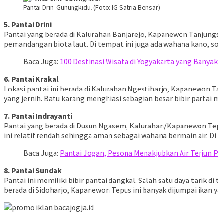
Pantai Drini Gunungkidul (Foto: IG Satria Bensar)
5. Pantai Drini
Pantai yang berada di Kalurahan Banjarejo, Kapanewon Tanjungsar
pemandangan biota laut. Di tempat ini juga ada wahana kano, so
Baca Juga:
100 Destinasi Wisata di Yogyakarta yang Banyak
6. Pantai Krakal
Lokasi pantai ini berada di Kalurahan Ngestiharjo, Kapanewon T
yang jernih. Batu karang menghiasi sebagian besar bibir partai 
7. Pantai Indrayanti
Pantai yang berada di Dusun Ngasem, Kalurahan/Kapanewon Tepu
ini relatif rendah sehingga aman sebagai wahana bermain air. D
Baca Juga:
Pantai Jogan, Pesona Menakjubkan Air Terjun P
8. Pantai Sundak
Pantai ini memiliki bibir pantai dangkal. Salah satu daya tarik di
berada di Sidoharjo, Kapanewon Tepus ini banyak dijumpai ikan 