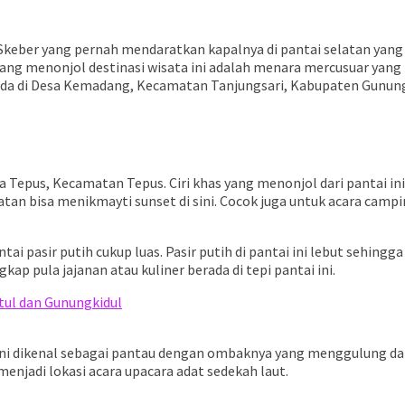
keber yang pernah mendaratkan kapalnya di pantai selatan yang s
ng menonjol destinasi wisata ini adalah menara mercusuar yang be
erada di Desa Kemadang, Kecamatan Tanjungsari, Kabupaten Gunung
a Tepus, Kecamatan Tepus. Ciri khas yang menonjol dari pantai in
tan bisa menikmayti sunset di sini. Cocok juga untuk acara campi
i pasir putih cukup luas. Pasir putih di pantai ini lebut sehingg
ap pula jajanan atau kuliner berada di tepi pantai ini.
tul dan Gunungkidul
ini dikenal sebagai pantau dengan ombaknya yang menggulung d
menjadi lokasi acara upacara adat sedekah laut.