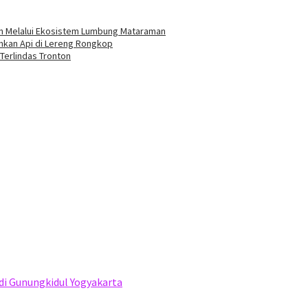
an Melalui Ekosistem Lumbung Mataraman
mkan Api di Lereng Rongkop
Terlindas Tronton
i di Gunungkidul Yogyakarta