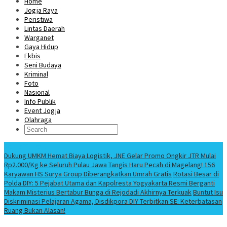
Home
Jogja Raya
Peristiwa
Lintas Daerah
Warganet
Gaya Hidup
Ekbis
Seni Budaya
Kriminal
Foto
Nasional
Info Publik
Event Jogja
Olahraga
Berita Terbaru
Dukung UMKM Hemat Biaya Logistik, JNE Gelar Promo Ongkir JTR Mulai
Rp2.000/Kg ke Seluruh Pulau Jawa
Tangis Haru Pecah di Magelang! 156
Karyawan HS Surya Group Diberangkatkan Umrah Gratis
Rotasi Besar di
Polda DIY: 5 Pejabat Utama dan Kapolresta Yogyakarta Resmi Berganti
Makam Misterius Bertabur Bunga di Rejodadi Akhirnya Terkuak
Buntut Isu
Diskriminasi Pelajaran Agama, Disdikpora DIY Terbitkan SE: Keterbatasan
Ruang Bukan Alasan!