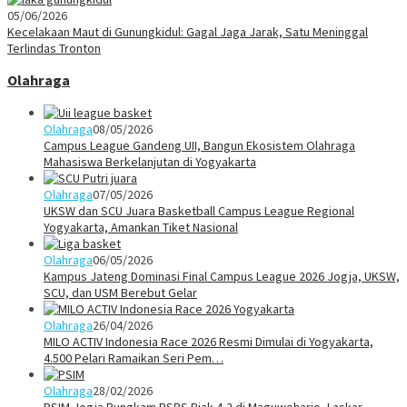
05/06/2026
Kecelakaan Maut di Gunungkidul: Gagal Jaga Jarak, Satu Meninggal
Terlindas Tronton
Olahraga
Olahraga
08/05/2026
Campus League Gandeng UII, Bangun Ekosistem Olahraga
Mahasiswa Berkelanjutan di Yogyakarta
Olahraga
07/05/2026
UKSW dan SCU Juara Basketball Campus League Regional
Yogyakarta, Amankan Tiket Nasional
Olahraga
06/05/2026
Kampus Jateng Dominasi Final Campus League 2026 Jogja, UKSW,
SCU, dan USM Berebut Gelar
Olahraga
26/04/2026
MILO ACTIV Indonesia Race 2026 Resmi Dimulai di Yogyakarta,
4.500 Pelari Ramaikan Seri Pem…
Olahraga
28/02/2026
PSIM Jogja Bungkam PSBS Biak 4-2 di Maguwoharjo, Laskar