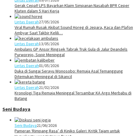
Gerak Cepat! LPS Bayarkan Klaim Simpanan Nasabah BPR Ceper
Klaten dalam 5 Hari Kerja
Lintas Daerah
27/05/2026
Viral Rumah Rusak Akibat Sound Horeg di Jepara, Kaca dan Plafon
Ambyar Saat Takbir Kelili…
Lintas Daerah
13/05/2026
Ambulans GP Ansor Ringsek Tabrak Truk Gula di Jalur Deandels
Purworejo, Sopir Meninggal
Lintas Daerah
01/05/2026
Duka di Sungai Serayu Wonosobo: Remaja Asal Temanggung
Ditemukan Meninggal di Sikancil
Lintas Daerah
21/02/2026
Kronologi Tiga Remaja Meninggal Tersambar KA Argo Merbabu di
Batang
Seni Budaya
Seni Budaya
21/06/2026
Pameran ‘Rimpang Rasa’ di Kiniko Galeri: Kritik Tajam untuk