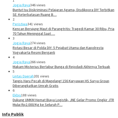
1
Jogja Raya
346 views
Buntut Isu Diskriminasi Pelajaran Agama, Disdikpora DIY Terbitkan
SE: Keterbatasan Ruang B…
2
Peristiwa
341 views
Kencan Berujung Maut di Parangtritis: Tragedi Kamar 30 Ribu, Pria
70 Tahun Meninggal Saat …
3
Jogja Raya
274 views
Rotasi Besar di Polda DIY: 5 Pejabat Utama dan Kapolresta
Yogyakarta Resmi Berganti
4
Jogja Raya
266 views
Makam Misterius Bertabur Bunga di Rejodadi Akhirnya Terkuak
5
Lintas Daerah
201 views
Tangis Haru Pecah di Magelang! 156 Karyawan HS Surya Group
Diberangkatkan Umrah Gratis
6
Ekbis
188 views
Dukung UMKM Hemat Biaya Logistik, JNE Gelar Promo Ongkir JTR
Mulai Rp2.000/Kg ke Seluruh P…
Info Publik