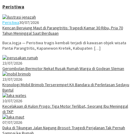
Peristiwa
Peristiwa
30/07/2026
Kencan Berujung Maut di Parangtritis: Tragedi Kamar 30 Ribu, Pria 70
Tahun Meninggal Saat Berduaan
BacaJogja — Peristiwa tragis kembali terjadi di kawasan objek wisata
Pantai Parangtritis, Kapanewon Kretek, Kabupaten […]
23/07/2026
Gerombolan Bermotor Nekat Rusak Rumah Warga di Godean Sleman
23/07/2026
Kronologi Mobil Brimob Terserempet KA Bandara di Perlintasan Sedayu
Bantul
10/07/2026
Kecelakaan di Kulon Progo: Tiga Motor Terlibat, Seorang Ibu Meninggal
di TKP
07/07/2026
Duka di Tikungan Jalan Nagung-Brosot: Tragedi Perjalanan Tak Pernah
Sampai ke Rumah