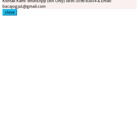
Kontak Kami: WhatsApp (WA Only) 0895-3596-63854 & Email:
bacajogja1@gmail.com
close