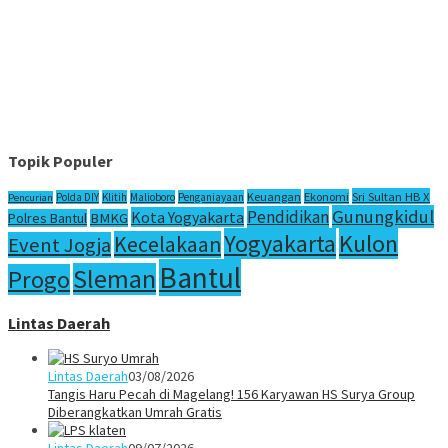
Topik Populer
Sri Sultan HB X
Keuangan
Ekonomi
Polda DIY
Klitih
Malioboro
Penganiayaan
Pencurian
Gunungkidul
Pendidikan
Kota Yogyakarta
Polres Bantul
BMKG
Yogyakarta
Kulon
Kecelakaan
Event Jogja
Bantul
Sleman
Progo
Lintas Daerah
Lintas Daerah
03/08/2026
Tangis Haru Pecah di Magelang! 156 Karyawan HS Surya Group
Diberangkatkan Umrah Gratis
Lintas Daerah
09/07/2026