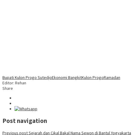
Bupati Kulon Progo Sutedjo
Ekonomi Bangkit
Kulon Progo
Ramadan
Editor: Rehan
Share
Post navigation
Previous post
Sejarah dan Cikal Bakal Nama Sewon di Bantul Yogyakarta