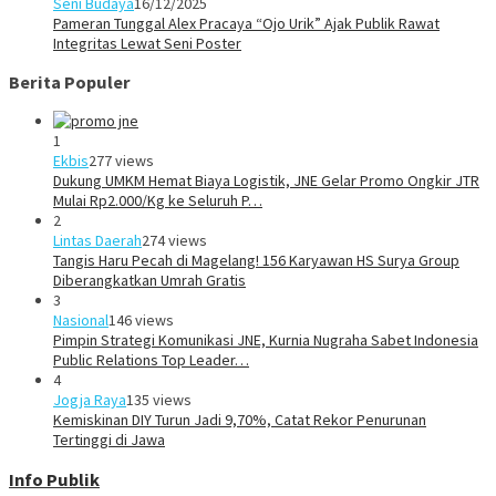
Seni Budaya
16/12/2025
Pameran Tunggal Alex Pracaya “Ojo Urik” Ajak Publik Rawat
Integritas Lewat Seni Poster
Berita Populer
1
Ekbis
277 views
Dukung UMKM Hemat Biaya Logistik, JNE Gelar Promo Ongkir JTR
Mulai Rp2.000/Kg ke Seluruh P…
2
Lintas Daerah
274 views
Tangis Haru Pecah di Magelang! 156 Karyawan HS Surya Group
Diberangkatkan Umrah Gratis
3
Nasional
146 views
Pimpin Strategi Komunikasi JNE, Kurnia Nugraha Sabet Indonesia
Public Relations Top Leader…
4
Jogja Raya
135 views
Kemiskinan DIY Turun Jadi 9,70%, Catat Rekor Penurunan
Tertinggi di Jawa
Info Publik