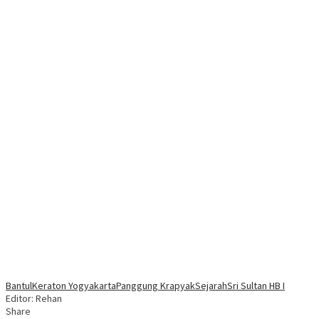
Bantul
Keraton Yogyakarta
Panggung Krapyak
Sejarah
Sri Sultan HB I
Editor: Rehan
Share