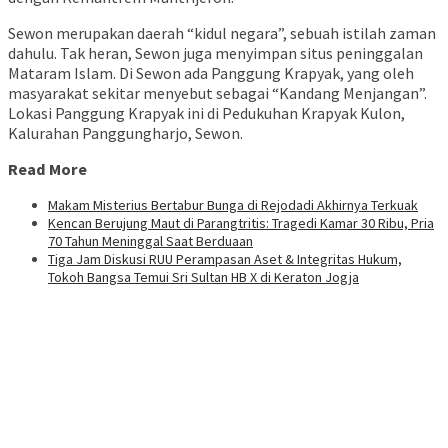
Sewon merupakan daerah “kidul negara”, sebuah istilah zaman
dahulu. Tak heran, Sewon juga menyimpan situs peninggalan
Mataram Islam. Di Sewon ada Panggung Krapyak, yang oleh
masyarakat sekitar menyebut sebagai “Kandang Menjangan”.
Lokasi Panggung Krapyak ini di Pedukuhan Krapyak Kulon,
Kalurahan Panggungharjo, Sewon.
Read More
Makam Misterius Bertabur Bunga di Rejodadi Akhirnya Terkuak
Kencan Berujung Maut di Parangtritis: Tragedi Kamar 30 Ribu, Pria
70 Tahun Meninggal Saat Berduaan
Tiga Jam Diskusi RUU Perampasan Aset & Integritas Hukum,
Tokoh Bangsa Temui Sri Sultan HB X di Keraton Jogja