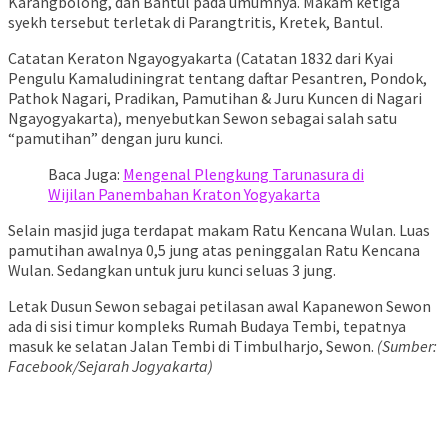
Karangbolong, dan Bantul pada umumnya. Makam ketiga
syekh tersebut terletak di Parangtritis, Kretek, Bantul.
Catatan Keraton Ngayogyakarta (Catatan 1832 dari Kyai
Pengulu Kamaludiningrat tentang daftar Pesantren, Pondok,
Pathok Nagari, Pradikan, Pamutihan & Juru Kuncen di Nagari
Ngayogyakarta), menyebutkan Sewon sebagai salah satu
“pamutihan” dengan juru kunci.
Baca Juga:
Mengenal Plengkung Tarunasura di
Wijilan Panembahan Kraton Yogyakarta
Selain masjid juga terdapat makam Ratu Kencana Wulan. Luas
pamutihan awalnya 0,5 jung atas peninggalan Ratu Kencana
Wulan. Sedangkan untuk juru kunci seluas 3 jung.
Letak Dusun Sewon sebagai petilasan awal Kapanewon Sewon
ada di sisi timur kompleks Rumah Budaya Tembi, tepatnya
masuk ke selatan Jalan Tembi di Timbulharjo, Sewon.
(Sumber:
Facebook/Sejarah Jogyakarta)