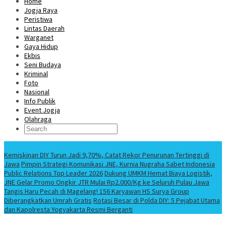
Home
Jogja Raya
Peristiwa
Lintas Daerah
Warganet
Gaya Hidup
Ekbis
Seni Budaya
Kriminal
Foto
Nasional
Info Publik
Event Jogja
Olahraga
Berita Terbaru
Kemiskinan DIY Turun Jadi 9,70%, Catat Rekor Penurunan Tertinggi di
Jawa
Pimpin Strategi Komunikasi JNE, Kurnia Nugraha Sabet Indonesia
Public Relations Top Leader 2026
Dukung UMKM Hemat Biaya Logistik,
JNE Gelar Promo Ongkir JTR Mulai Rp2.000/Kg ke Seluruh Pulau Jawa
Tangis Haru Pecah di Magelang! 156 Karyawan HS Surya Group
Diberangkatkan Umrah Gratis
Rotasi Besar di Polda DIY: 5 Pejabat Utama
dan Kapolresta Yogyakarta Resmi Berganti