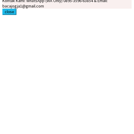
Kontak Kami: WhatsApp (WA Only) 0895-3596-63854 & Email:
bacajogja1@gmail.com
close