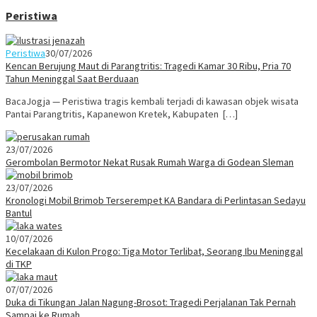
Peristiwa
Peristiwa
30/07/2026
Kencan Berujung Maut di Parangtritis: Tragedi Kamar 30 Ribu, Pria 70
Tahun Meninggal Saat Berduaan
BacaJogja — Peristiwa tragis kembali terjadi di kawasan objek wisata
Pantai Parangtritis, Kapanewon Kretek, Kabupaten […]
23/07/2026
Gerombolan Bermotor Nekat Rusak Rumah Warga di Godean Sleman
23/07/2026
Kronologi Mobil Brimob Terserempet KA Bandara di Perlintasan Sedayu
Bantul
10/07/2026
Kecelakaan di Kulon Progo: Tiga Motor Terlibat, Seorang Ibu Meninggal
di TKP
07/07/2026
Duka di Tikungan Jalan Nagung-Brosot: Tragedi Perjalanan Tak Pernah
Sampai ke Rumah