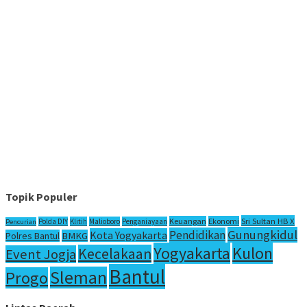
Topik Populer
Sri Sultan HB X
Keuangan
Ekonomi
Polda DIY
Klitih
Malioboro
Penganiayaan
Pencurian
Gunungkidul
Pendidikan
Kota Yogyakarta
Polres Bantul
BMKG
Yogyakarta
Kulon
Kecelakaan
Event Jogja
Bantul
Sleman
Progo