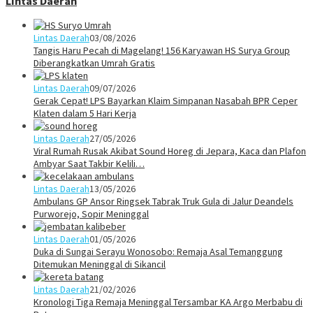
Lintas Daerah
Lintas Daerah
03/08/2026
Tangis Haru Pecah di Magelang! 156 Karyawan HS Surya Group
Diberangkatkan Umrah Gratis
Lintas Daerah
09/07/2026
Gerak Cepat! LPS Bayarkan Klaim Simpanan Nasabah BPR Ceper
Klaten dalam 5 Hari Kerja
Lintas Daerah
27/05/2026
Viral Rumah Rusak Akibat Sound Horeg di Jepara, Kaca dan Plafon
Ambyar Saat Takbir Kelili…
Lintas Daerah
13/05/2026
Ambulans GP Ansor Ringsek Tabrak Truk Gula di Jalur Deandels
Purworejo, Sopir Meninggal
Lintas Daerah
01/05/2026
Duka di Sungai Serayu Wonosobo: Remaja Asal Temanggung
Ditemukan Meninggal di Sikancil
Lintas Daerah
21/02/2026
Kronologi Tiga Remaja Meninggal Tersambar KA Argo Merbabu di