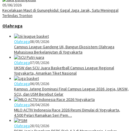
05/06/2026
Kecelakaan Maut di Gunungkidul: Gagal Jaga Jarak, Satu Meninggal
Terlindas Tronton
Olahraga
Olahraga
08/05/2026
Campus League Gandeng UII, Bangun Ekosistem Olahraga
Mahasiswa Berkelanjutan di Yogyakarta
Olahraga
07/05/2026
UKSW dan SCU Juara Basketball Campus League Regional
Yogyakarta, Amankan Tiket Nasional
Olahraga
06/05/2026
Kampus Jateng Dominasi Final Campus League 2026 Jogja, UKSW,
SCU, dan USM Berebut Gelar
Olahraga
26/04/2026
MILO ACTIV Indonesia Race 2026 Resmi Dimulai di Yogyakarta,
4.500 Pelari Ramaikan Seri Pem…
Olahraga
28/02/2026
PSIM Jogja Bungkam PSBS Biak 4-2 di Maguwoharjo, Laskar