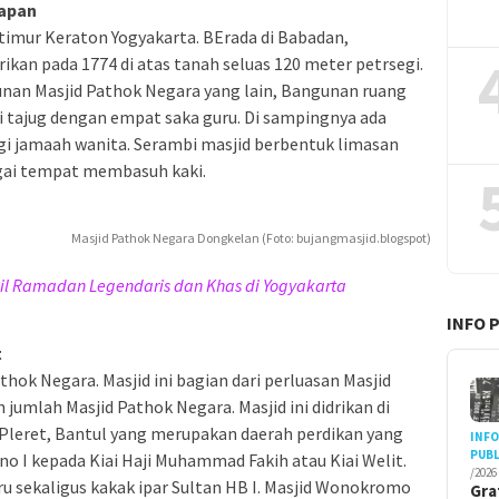
tapan
i timur Keraton Yogyakarta. BErada di Babadan,
kan pada 1774 di atas tanah seluas 120 meter petrsegi.
gunan Masjid Pathok Negara yang lain, Bangunan ruang
tajug dengan empat saka guru. Di sampingnya ada
gi jamaah wanita. Serambi masjid berbentuk limasan
gai tempat membasuh kaki.
Masjid Pathok Negara Dongkelan (Foto: bujangmasjid.blogspot)
kjil Ramadan Legendaris dan Khas di Yogyakarta
INFO 
t
thok Negara. Masjid ini bagian dari perluasan Masjid
mlah Masjid Pathok Negara. Masjid ini didrikan di
eret, Bantul yang merupakan daerah perdikan yang
INF
PUBL
o I kepada Kiai Haji Muhammad Fakih atau Kiai Welit.
/2026
 sekaligus kakak ipar Sultan HB I. Masjid Wonokromo
Gra