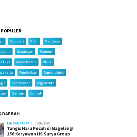
 POPULER
ian
Polda DIY
Klitih
Malioboro
iayaan
Keuangan
Ekonomi
an HB X
Polres Bantul
BMKG
gyakarta
Pendidikan
Gunungkidul
ogja
Kecelakaan
Yogyakarta
rogo
Sleman
Bantul
S DAERAH
LINTAS DAERAH
03/08/2026
Tangis Haru Pecah di Magelang!
156 Karyawan HS Surya Group