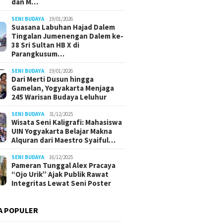
dan M…
SENI BUDAYA
19/01/2026
Suasana Labuhan Hajad Dalem
Tingalan Jumenengan Dalem ke-
38 Sri Sultan HB X di
Parangkusum…
SENI BUDAYA
19/01/2026
Dari Merti Dusun hingga
Gamelan, Yogyakarta Menjaga
245 Warisan Budaya Leluhur
SENI BUDAYA
31/12/2025
Wisata Seni Kaligrafi: Mahasiswa
UIN Yogyakarta Belajar Makna
Alquran dari Maestro Syaiful…
SENI BUDAYA
16/12/2025
Pameran Tunggal Alex Pracaya
“Ojo Urik” Ajak Publik Rawat
Integritas Lewat Seni Poster
A POPULER