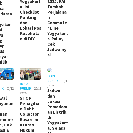
Yogyakart
2025: KAI
ik
a: Ini
Tambah
ma
Checklist
Perjalana
daraa
Penting
n
dan
Commute
yakart
Lokasi Pos
r Line
ni
Kesehata
Yogyakart
ya
n di DIY
a-Palur,
g
Cek
ap
Jadwalny
us
a!
ayar
ilik
INFO
PUBLIK
11/11
O
INFO
/2025
IK
01/12
PUBLIK
26/11
Jadwal
/2025
dan
wal
STOP
Lokasi
ayanan
Penagiha
Pemadam
n Debt
an Listrik
man
Collector
di
sember
Kasar: Ini
Yogyakart
5, Cek
Aturan
a, Selasa
asi &
Hukum