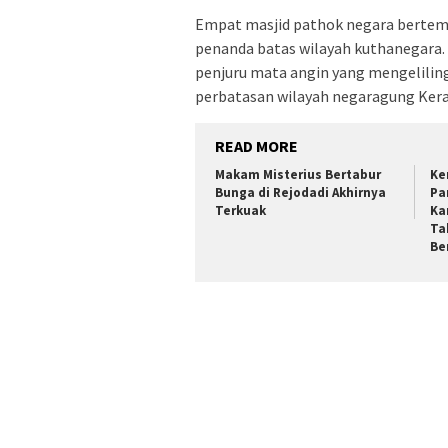
Empat masjid pathok negara bertemp
penanda batas wilayah kuthanegara.
penjuru mata angin yang mengeliling
perbatasan wilayah negaragung Kera
READ MORE
Makam Misterius Bertabur
Ke
Bunga di Rejodadi Akhirnya
Pa
Terkuak
Ka
Ta
Be