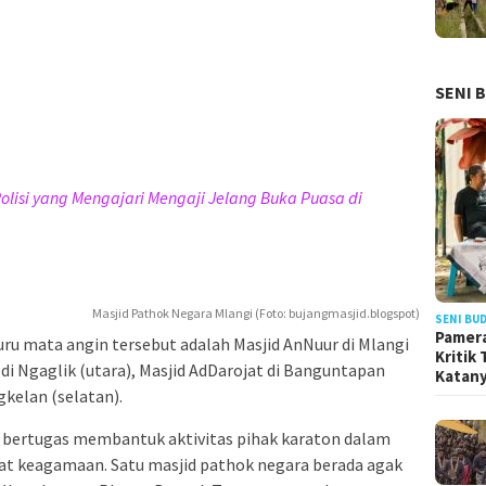
SENI 
olisi yang Mengajari Mengaji Jelang Buka Puasa di
Masjid Pathok Negara Mlangi (Foto: bujangmasjid.blogspot)
SENI BU
Pamera
ru mata angin tersebut adalah Masjid AnNuur di Mlangi
Kritik
 di Ngaglik (utara), Masjid AdDarojat di Banguntapan
Katan
gkelan (selatan).
i bertugas membantuk aktivitas pihak karaton dalam
dat keagamaan. Satu masjid pathok negara berada agak