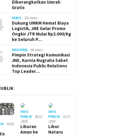
Diberangkatkan Umrah
Gratis
4
EKBIS
221 views
Dukung UMKM Hemat Biaya
Logistik, JNE Gelar Promo
Ongkir JTR Mulai Rp2.000/Kg
ke Seluruh P…
5
NASIONAL
64 views
Pimpin Strategi Komunikasi
JNE, Kurnia Nugraha Sabet
Indonesia Public Relations
Top Leader…
PUBLIK
INFO
INFO
PUBLIK
26/12
PUBLIK
21/12
O
/2025
/2025
IK
10/01
Liburan
Libur
Aman ke
Nataru
tis