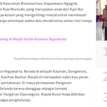
a di Kalurahan Minomartani, Kapanewon Ngaglik,
an Kyai Mursodo, yang merupakan anak dari Kyai Nur
danya kolam yang mengelilingi masjid untuk membasuh
rga setempat waktu dulu beraktivitas sehari-hari tanpa
ambing di Masjid Gedhe Kauman Yogyakarta
Masjid Pathok Negara Wonokromo (Foto: bujangmasjid.blogspot)
raton Yogyakarta. Berada di wilayah Kauman, Dongkelan,
asihan Bantul. Masjid ini merupakan saksi bisu peran
m pertahanan. Di masa perlawanan Pangeran
r Belanda karena dianggap sebagai tempat
t Pangeran Diponegoro. Masjid Nurul Huda didirikan
bagai penghulunya.