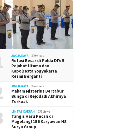
1
JOGJA RAYA
309 views
Rotasi Besar di Polda DIY: 5
Pejabat Utama dan
Kapolresta Yogyakarta
Resmi Berganti
2
JOGJA RAYA
294 views
Makam Misterius Bertabur
Bunga di Rejodadi Akhirnya
Terkuak
3
LINTAS DAERAH
232 views
Tangis Haru Pecah di
Magelang! 156 Karyawan HS
Surya Group