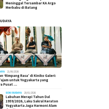
Meninggal Tersambar KA Argo
Merbabu di Batang
BUDAYA
DAYA
21/06/2026
n ‘Rimpang Rasa’ di Kiniko Galeri:
 Tajam untuk Yogyakarta yang
ya Pusat …
SENI BUDAYA
20/01/2026
Labuhan Merapi Tahun Dal
1959/2026, Laku Sakral Keraton
Yogyakarta Jaga Harmoni Alam