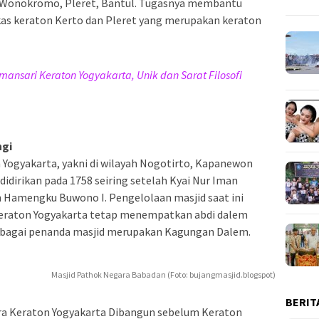
 di Wonokromo, Pleret, Bantul. Tugasnya membantu
bekas keraton Kerto dan Pleret yang merupakan keraton
ansari Keraton Yogyakarta, Unik dan Sarat Filosofi
ngi
on Yogyakarta, yakni di wilayah Nogotirto, Kapanewon
idirikan pada 1758 seiring setelah Kyai Nur Iman
n Hamengku Buwono I. Pengelolaan masjid saat ini
eraton Yogyakarta tetap menempatkan abdi dalem
i sebagai penanda masjid merupakan Kagungan Dalem.
Masjid Pathok Negara Babadan (Foto: bujangmasjid.blogspot)
BERIT
tara Keraton Yogyakarta Dibangun sebelum Keraton