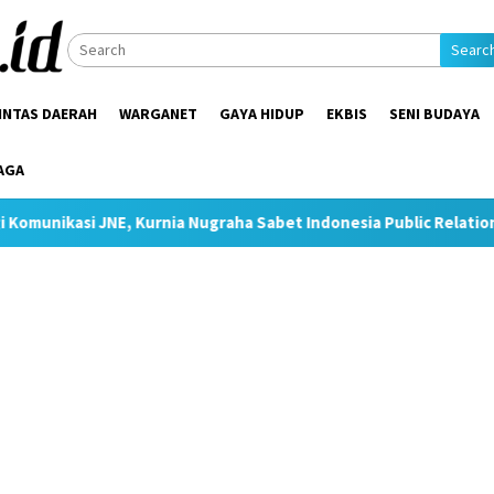
Searc
INTAS DAERAH
WARGANET
GAYA HIDUP
EKBIS
SENI BUDAYA
AGA
 Kurnia Nugraha Sabet Indonesia Public Relations Top Leader 20