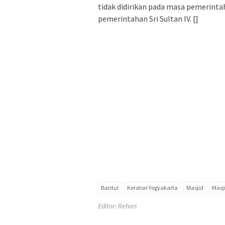
tidak didirikan pada masa pemerin
pemerintahan Sri Sultan IV. []
Bantul
Keraton Yogyakarta
Masjid
Masj
Editor: Rehan