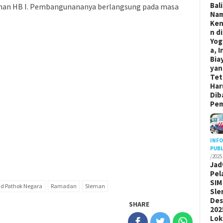
Bal
tahan HB I. Pembangunananya berlangsung pada masa
Na
Ken
n di
Yog
a, I
Bia
yan
Tet
Har
Dib
Pem
INF
PUBL
/2025
Jad
Pel
SIM
id Pathok Negara
Ramadan
Sleman
Sle
De
SHARE
202
Lok