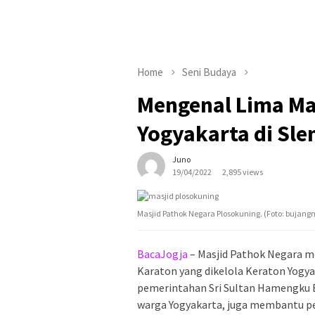
Home
Seni Budaya
Mengenal Lima Ma
Yogyakarta di Sl
Juno
19/04/2022
2,895 views
Masjid Pathok Negara Plosokuning. (Foto: bujangm
BacaJogja
– Masjid Pathok Negara me
Karaton yang dikelola Keraton Yogya
pemerintahan Sri Sultan Hamengku B
warga Yogyakarta, juga membantu p