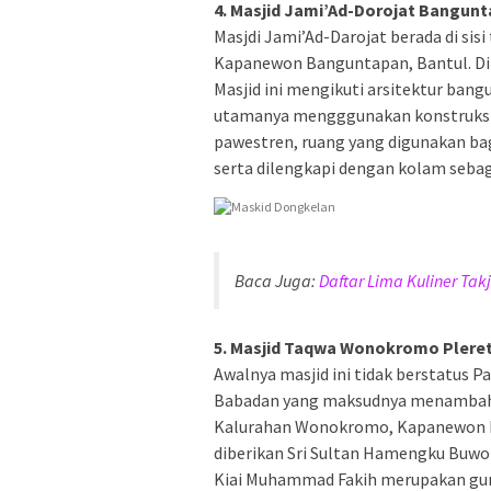
4. Masjid Jami’Ad-Dorojat Bangun
Masjdi Jami’Ad-Darojat berada di sis
Kapanewon Banguntapan, Bantul. Diri
Masjid ini mengikuti arsitektur ban
utamanya mengggunakan konstruksi 
pawestren, ruang yang digunakan ba
serta dilengkapi dengan kolam seba
Baca Juga:
Daftar Lima Kuliner Ta
5. Masjid Taqwa Wonokromo Plere
Awalnya masjid ini tidak berstatus Pa
Babadan yang maksudnya menambah ju
Kalurahan Wonokromo, Kapanewon Pl
diberikan Sri Sultan Hamengku Buwon
Kiai Muhammad Fakih merupakan guru