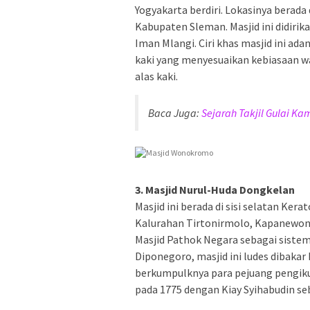
Yogyakarta berdiri. Lokasinya berad
Kabupaten Sleman. Masjid ini didirik
Iman Mlangi. Ciri khas masjid ini a
kaki yang menyesuaikan kebiasaan wa
alas kaki.
Baca Juga:
Sejarah Takjil Gulai K
3. Masjid Nurul-Huda Dongkelan
Masjid ini berada di sisi selatan Ke
Kalurahan Tirtonirmolo, Kapanewon K
Masjid Pathok Negara sebagai siste
Diponegoro, masjid ini ludes dibaka
berkumpulknya para pejuang pengiku
pada 1775 dengan Kiay Syihabudin se