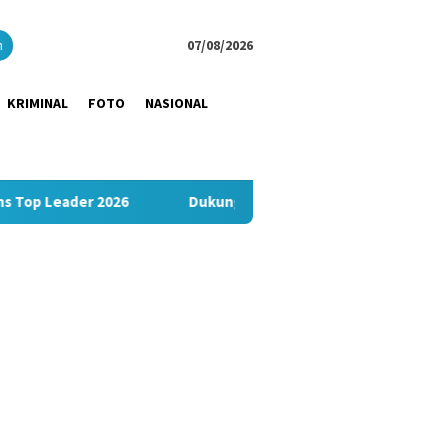
close
h
07/08/2026
KRIMINAL
FOTO
NASIONAL
26
Dukung UMKM Hemat Biaya Logistik, JNE Gelar Promo O