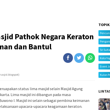
TOPIK
Pencur
sjid Pathok Negara Keraton
Pengan
eman dan Bantul
Sri Sult
Kota Yo
Event J
asjid.blogspot)
Kulon P
ruapakan status lima masjid selain Masjid Agung
LINTA
karta. Lima masjid ini dibangun pada masa
uwono I. Masjid ini selain sebagai pembina keimanan
elaksanaan upacara-upacara keagamaan keraton.