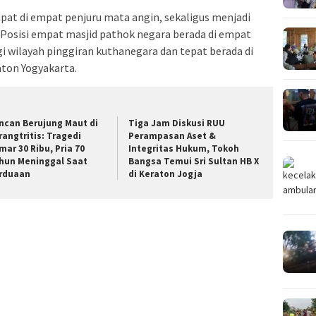
at di empat penjuru mata angin, sekaligus menjadi
 Posisi empat masjid pathok negara berada di empat
i wilayah pinggiran kuthanegara dan tepat berada di
ton Yogyakarta.
ncan Berujung Maut di
Tiga Jam Diskusi RUU
rangtritis: Tragedi
Perampasan Aset &
mar 30 Ribu, Pria 70
Integritas Hukum, Tokoh
hun Meninggal Saat
Bangsa Temui Sri Sultan HB X
rduaan
di Keraton Jogja