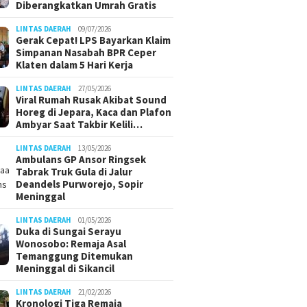
Diberangkatkan Umrah Gratis
LINTAS DAERAH
09/07/2026
Gerak Cepat! LPS Bayarkan Klaim
Simpanan Nasabah BPR Ceper
Klaten dalam 5 Hari Kerja
LINTAS DAERAH
27/05/2026
Viral Rumah Rusak Akibat Sound
Horeg di Jepara, Kaca dan Plafon
Ambyar Saat Takbir Kelili…
LINTAS DAERAH
13/05/2026
Ambulans GP Ansor Ringsek
Tabrak Truk Gula di Jalur
Deandels Purworejo, Sopir
Meninggal
LINTAS DAERAH
01/05/2026
Duka di Sungai Serayu
Wonosobo: Remaja Asal
Temanggung Ditemukan
Meninggal di Sikancil
LINTAS DAERAH
21/02/2026
Kronologi Tiga Remaja