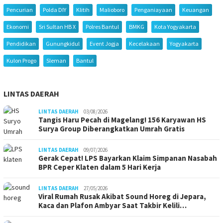
Pencurian
Polda DIY
Klitih
Malioboro
Penganiayaan
Keuangan
Ekonomi
Sri Sultan HB X
Polres Bantul
BMKG
Kota Yogyakarta
Pendidikan
Gunungkidul
Event Jogja
Kecelakaan
Yogyakarta
Kulon Progo
Sleman
Bantul
LINTAS DAERAH
LINTAS DAERAH
03/08/2026
Tangis Haru Pecah di Magelang! 156 Karyawan HS
Surya Group Diberangkatkan Umrah Gratis
LINTAS DAERAH
09/07/2026
Gerak Cepat! LPS Bayarkan Klaim Simpanan Nasabah
BPR Ceper Klaten dalam 5 Hari Kerja
LINTAS DAERAH
27/05/2026
Viral Rumah Rusak Akibat Sound Horeg di Jepara,
Kaca dan Plafon Ambyar Saat Takbir Kelili…