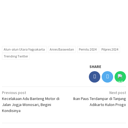
Alun-alun Utara Yogyakarta
Anies Baswedan
Pemilu 2024
Pilpres 2024
Trending Twitter
SHARE
Post
Previous post
Next post
Kecelakaan Adu Banteng Motor di
Ikan Paus Terdampar di Tanjung
navigation
Jalan Jogja-Wonosari, Begini
Adikarto Kulon Progo
Kondisinya