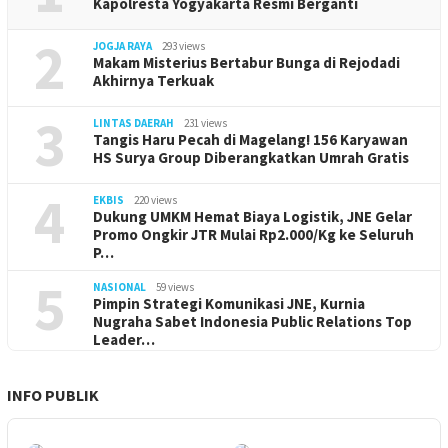
Kapolresta Yogyakarta Resmi Berganti
2
JOGJA RAYA
293 views
Makam Misterius Bertabur Bunga di Rejodadi
Akhirnya Terkuak
3
LINTAS DAERAH
231 views
Tangis Haru Pecah di Magelang! 156 Karyawan
HS Surya Group Diberangkatkan Umrah Gratis
4
EKBIS
220 views
Dukung UMKM Hemat Biaya Logistik, JNE Gelar
Promo Ongkir JTR Mulai Rp2.000/Kg ke Seluruh
P…
5
NASIONAL
59 views
Pimpin Strategi Komunikasi JNE, Kurnia
Nugraha Sabet Indonesia Public Relations Top
Leader…
INFO PUBLIK