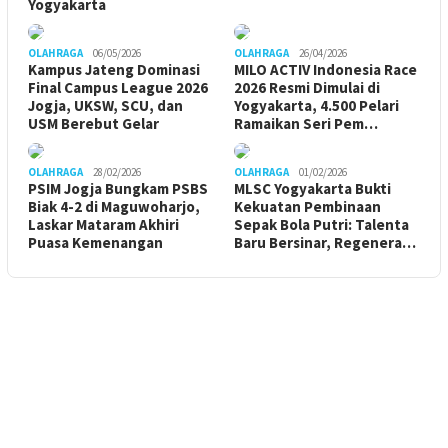
Yogyakarta
OLAHRAGA
06/05/2026
OLAHRAGA
26/04/2026
Kampus Jateng Dominasi
MILO ACTIV Indonesia Race
Final Campus League 2026
2026 Resmi Dimulai di
Jogja, UKSW, SCU, dan
Yogyakarta, 4.500 Pelari
USM Berebut Gelar
Ramaikan Seri Pem…
OLAHRAGA
28/02/2026
OLAHRAGA
01/02/2026
PSIM Jogja Bungkam PSBS
MLSC Yogyakarta Bukti
Biak 4-2 di Maguwoharjo,
Kekuatan Pembinaan
Laskar Mataram Akhiri
Sepak Bola Putri: Talenta
Puasa Kemenangan
Baru Bersinar, Regenera…