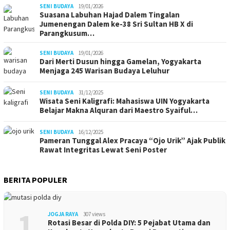
SENI BUDAYA
19/01/2026
Suasana Labuhan Hajad Dalem Tingalan
Jumenengan Dalem ke-38 Sri Sultan HB X di
Parangkusum…
SENI BUDAYA
19/01/2026
Dari Merti Dusun hingga Gamelan, Yogyakarta
Menjaga 245 Warisan Budaya Leluhur
SENI BUDAYA
31/12/2025
Wisata Seni Kaligrafi: Mahasiswa UIN Yogyakarta
Belajar Makna Alquran dari Maestro Syaiful…
SENI BUDAYA
16/12/2025
Pameran Tunggal Alex Pracaya “Ojo Urik” Ajak Publik
Rawat Integritas Lewat Seni Poster
BERITA POPULER
1
JOGJA RAYA
307 views
Rotasi Besar di Polda DIY: 5 Pejabat Utama dan