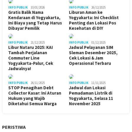
INFO PUBLIK
10/01/2026
INFO PUBLIK
26/12/2025
Gratis Balik Nama
Liburan Aman ke
Kendaraan di Yogyakarta,
Yogyakarta: Ini Checklist
Ini Biaya yang Tetap Harus
Penting dan Lokasi Pos
Dibayar Pemilik
Kesehatan di DIY
INFO PUBLIK
21/12/2025
INFO PUBLIK
01/12/2025
Libur Nataru 2025: KAI
Jadwal Pelayanan SIM
Tambah Perjalanan
Sleman Desember 2025,
Commuter Line
Cek Lokasi & Jam
Yogyakarta-Palur, Cek
Operasional Terbaru
Jadwalnya!
INFO PUBLIK
26/11/2025
INFO PUBLIK
11/11/2025
STOP Penagihan Debt
Jadwal dan Lokasi
Collector Kasar: Ini Aturan
Pemadaman Listrik di
Hukum yang Wajib
Yogyakarta, Selasa 11
Diketahui Semua Warga
November 2025
PERISTIWA