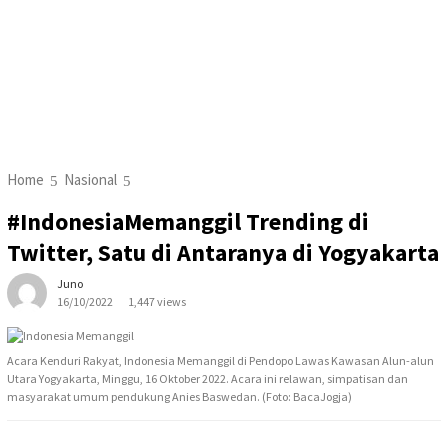
Home
Nasional
#IndonesiaMemanggil Trending di
Twitter, Satu di Antaranya di Yogyakarta
Juno
16/10/2022
1,447 views
Acara Kenduri Rakyat, Indonesia Memanggil di Pendopo Lawas Kawasan Alun-alun
Utara Yogyakarta, Minggu, 16 Oktober 2022. Acara ini relawan, simpatisan dan
masyarakat umum pendukung Anies Baswedan. (Foto: BacaJogja)