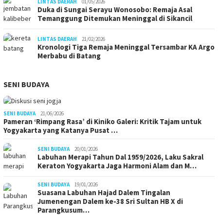
LINTAS DAERAH
01/05/2026
Duka di Sungai Serayu Wonosobo: Remaja Asal
Temanggung Ditemukan Meninggal di Sikancil
LINTAS DAERAH
21/02/2026
Kronologi Tiga Remaja Meninggal Tersambar KA Argo
Merbabu di Batang
SENI BUDAYA
SENI BUDAYA
21/06/2026
Pameran ‘Rimpang Rasa’ di Kiniko Galeri: Kritik Tajam untuk
Yogyakarta yang Katanya Pusat …
SENI BUDAYA
20/01/2026
Labuhan Merapi Tahun Dal 1959/2026, Laku Sakral
Keraton Yogyakarta Jaga Harmoni Alam dan M…
SENI BUDAYA
19/01/2026
Suasana Labuhan Hajad Dalem Tingalan
Jumenengan Dalem ke-38 Sri Sultan HB X di
Parangkusum…