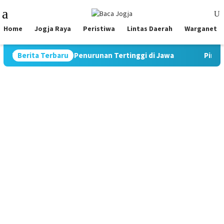
Skip
Mobile
to
Menu
content
Home
Jogja Raya
Peristiwa
Lintas Daerah
Warganet
atat Rekor Penurunan Tertinggi di Jawa
Berita Terbaru
Pimpin Strategi 