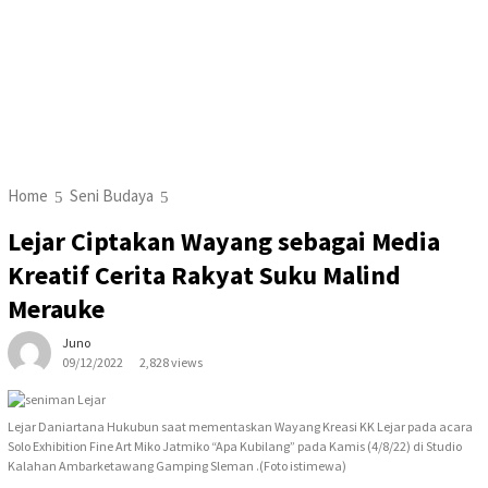
Home
Seni Budaya
Lejar Ciptakan Wayang sebagai Media
Kreatif Cerita Rakyat Suku Malind
Merauke
Juno
09/12/2022
2,828 views
Lejar Daniartana Hukubun saat mementaskan Wayang Kreasi KK Lejar pada acara
Solo Exhibition Fine Art Miko Jatmiko “Apa Kubilang” pada Kamis (4/8/22) di Studio
Kalahan Ambarketawang Gamping Sleman .(Foto istimewa)