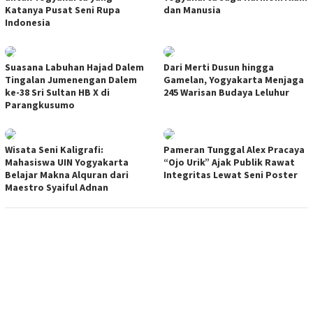
Katanya Pusat Seni Rupa
dan Manusia
Indonesia
Suasana Labuhan Hajad Dalem
Dari Merti Dusun hingga
Tingalan Jumenengan Dalem
Gamelan, Yogyakarta Menjaga
ke-38 Sri Sultan HB X di
245 Warisan Budaya Leluhur
Parangkusumo
Wisata Seni Kaligrafi:
Pameran Tunggal Alex Pracaya
Mahasiswa UIN Yogyakarta
“Ojo Urik” Ajak Publik Rawat
Belajar Makna Alquran dari
Integritas Lewat Seni Poster
Maestro Syaiful Adnan