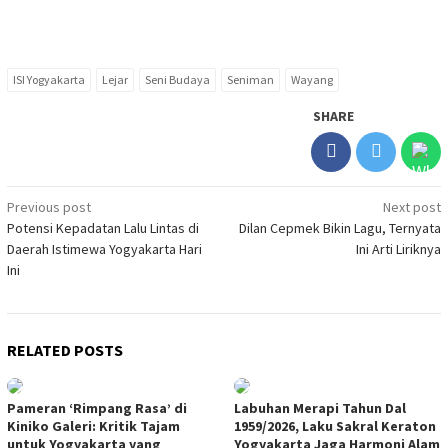
ISI Yogyakarta
Lejar
Seni Budaya
Seniman
Wayang
SHARE
Post
Previous post
Next post
Potensi Kepadatan Lalu Lintas di
Dilan Cepmek Bikin Lagu, Ternyata
navigation
Daerah Istimewa Yogyakarta Hari
Ini Arti Liriknya
Ini
RELATED POSTS
Pameran ‘Rimpang Rasa’ di
Labuhan Merapi Tahun Dal
Kiniko Galeri: Kritik Tajam
1959/2026, Laku Sakral Keraton
untuk Yogyakarta yang
Yogyakarta Jaga Harmoni Alam