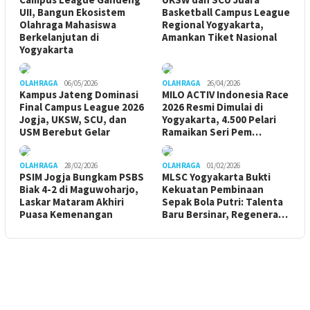
UII, Bangun Ekosistem
Basketball Campus League
Olahraga Mahasiswa
Regional Yogyakarta,
Berkelanjutan di
Amankan Tiket Nasional
Yogyakarta
OLAHRAGA
06/05/2026
OLAHRAGA
26/04/2026
Kampus Jateng Dominasi
MILO ACTIV Indonesia Race
Final Campus League 2026
2026 Resmi Dimulai di
Jogja, UKSW, SCU, dan
Yogyakarta, 4.500 Pelari
USM Berebut Gelar
Ramaikan Seri Pem…
OLAHRAGA
28/02/2026
OLAHRAGA
01/02/2026
PSIM Jogja Bungkam PSBS
MLSC Yogyakarta Bukti
Biak 4-2 di Maguwoharjo,
Kekuatan Pembinaan
Laskar Mataram Akhiri
Sepak Bola Putri: Talenta
Puasa Kemenangan
Baru Bersinar, Regenera…