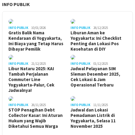
INFO PUBLIK
INFO PUBLIK
10/01/2026
INFO PUBLIK
26/12/2025
Gratis Balik Nama
Liburan Aman ke
Kendaraan di Yogyakarta,
Yogyakarta: Ini Checklist
Ini Biaya yang Tetap Harus
Penting dan Lokasi Pos
Dibayar Pemilik
Kesehatan di DIY
INFO PUBLIK
21/12/2025
INFO PUBLIK
01/12/2025
Libur Nataru 2025: KAI
Jadwal Pelayanan SIM
Tambah Perjalanan
Sleman Desember 2025,
Commuter Line
Cek Lokasi & Jam
Yogyakarta-Palur, Cek
Operasional Terbaru
Jadwalnya!
INFO PUBLIK
26/11/2025
INFO PUBLIK
11/11/2025
STOP Penagihan Debt
Jadwal dan Lokasi
Collector Kasar: Ini Aturan
Pemadaman Listrik di
Hukum yang Wajib
Yogyakarta, Selasa 11
Diketahui Semua Warga
November 2025