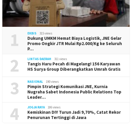
1
EKBIS
315 views
Dukung UMKM Hemat Biaya Logistik, JNE Gelar
Promo Ongkir JTR Mulai Rp2.000/Kg ke Seluruh
P…
2
LINTAS DAERAH
311 views
Tangis Haru Pecah di Magelang! 156 Karyawan
HS Surya Group Diberangkatkan Umrah Gratis
3
NASIONAL
190 views
Pimpin Strategi Komunikasi JNE, Kurnia
Nugraha Sabet Indonesia Public Relations Top
Leader…
4
JOGJA RAYA
186 views
Kemiskinan DIY Turun Jadi 9,70%, Catat Rekor
Penurunan Tertinggi di Jawa