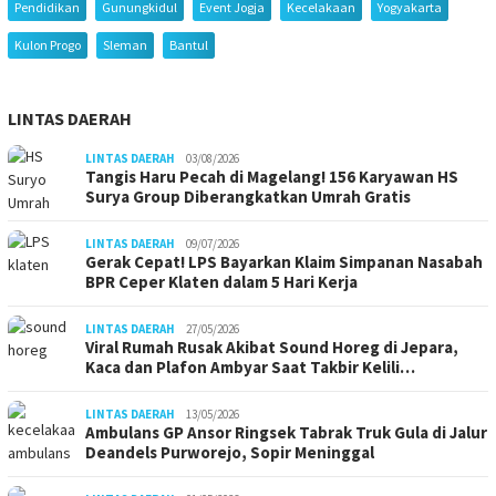
Pendidikan
Gunungkidul
Event Jogja
Kecelakaan
Yogyakarta
Kulon Progo
Sleman
Bantul
LINTAS DAERAH
LINTAS DAERAH
03/08/2026
Tangis Haru Pecah di Magelang! 156 Karyawan HS
Surya Group Diberangkatkan Umrah Gratis
LINTAS DAERAH
09/07/2026
Gerak Cepat! LPS Bayarkan Klaim Simpanan Nasabah
BPR Ceper Klaten dalam 5 Hari Kerja
LINTAS DAERAH
27/05/2026
Viral Rumah Rusak Akibat Sound Horeg di Jepara,
Kaca dan Plafon Ambyar Saat Takbir Kelili…
LINTAS DAERAH
13/05/2026
Ambulans GP Ansor Ringsek Tabrak Truk Gula di Jalur
Deandels Purworejo, Sopir Meninggal