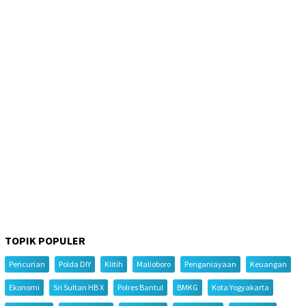
TOPIK POPULER
Pencurian
Polda DIY
Klitih
Malioboro
Penganiayaan
Keuangan
Ekonomi
Sri Sultan HB X
Polres Bantul
BMKG
Kota Yogyakarta