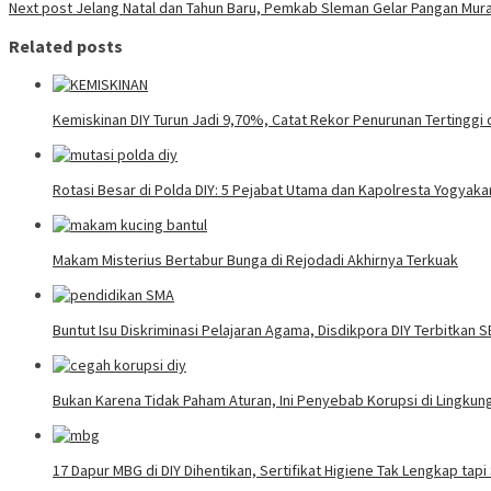
Next post
Jelang Natal dan Tahun Baru, Pemkab Sleman Gelar Pangan Mura
Related posts
Kemiskinan DIY Turun Jadi 9,70%, Catat Rekor Penurunan Tertinggi 
Rotasi Besar di Polda DIY: 5 Pejabat Utama dan Kapolresta Yogyaka
Makam Misterius Bertabur Bunga di Rejodadi Akhirnya Terkuak
Buntut Isu Diskriminasi Pelajaran Agama, Disdikpora DIY Terbitkan 
Bukan Karena Tidak Paham Aturan, Ini Penyebab Korupsi di Lingku
17 Dapur MBG di DIY Dihentikan, Sertifikat Higiene Tak Lengkap tap