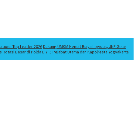
lations Top Leader 2026
Dukung UMKM Hemat Biaya Logistik, JNE Gelar
s
Rotasi Besar di Polda DIY: 5 Pejabat Utama dan Kapolresta Yogyakarta