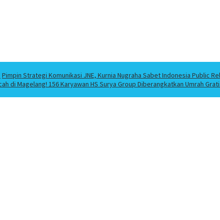
a
Pimpin Strategi Komunikasi JNE, Kurnia Nugraha Sabet Indonesia Public Re
cah di Magelang! 156 Karyawan HS Surya Group Diberangkatkan Umrah Grati