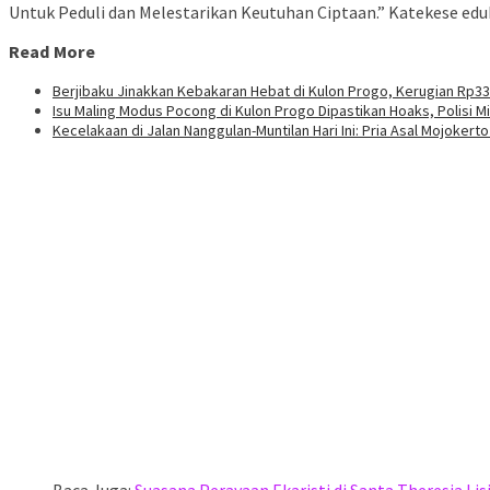
Untuk Peduli dan Melestarikan Keutuhan Ciptaan.” Katekese edu
Read More
Berjibaku Jinakkan Kebakaran Hebat di Kulon Progo, Kerugian Rp33
Isu Maling Modus Pocong di Kulon Progo Dipastikan Hoaks, Polisi 
Kecelakaan di Jalan Nanggulan-Muntilan Hari Ini: Pria Asal Mojokert
Baca Juga:
Suasana Perayaan Ekaristi di Santa Theresia Li