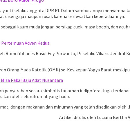
sti Wijayanti selaku anggota DPR RI. Dalam sambutannya menyampa
t disengaja maupun rusak karena terlewatkan keberadaannya.
bagai kaum muda jangan bersikap cuek, masa bodoh, dan acuh tak
i Pertemuan Adven Kedua
oleh Romo Yohanes Rasul Edy Purwanto, Pr selaku Vikaris Jendra
iran Orang Muda Katolik (OMK) se-Kevikepan Yogya Barat meskipu
Misa Pakai Baju Adat Nusantara
n penyerahan secara simbolis tanaman indigofera. Juga terdapat
sikan oleh seluruh umat yang hadir.
umat, dengan makanan dan minuman yang telah disediakan oleh li
Artikel ditulis oleh Luciana Berth