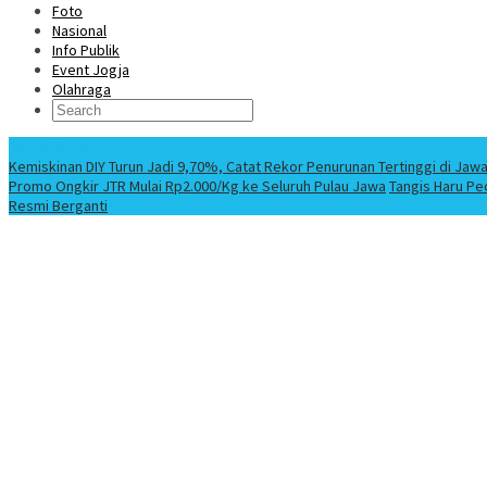
Foto
Nasional
Info Publik
Event Jogja
Olahraga
Berita Terbaru
Kemiskinan DIY Turun Jadi 9,70%, Catat Rekor Penurunan Tertinggi di Jaw
Promo Ongkir JTR Mulai Rp2.000/Kg ke Seluruh Pulau Jawa
Tangis Haru Pe
Resmi Berganti