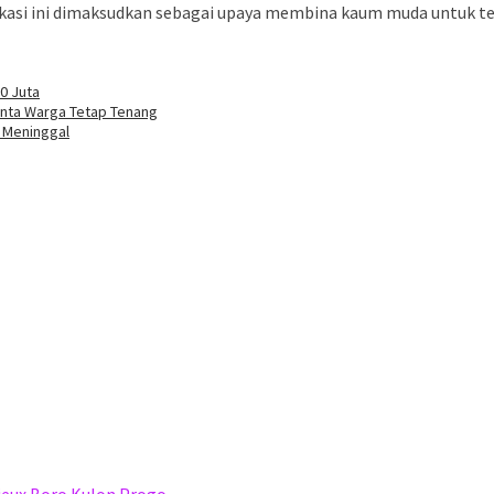
kasi ini dimaksudkan sebagai upaya membina kaum muda untuk ter
0 Juta
Minta Warga Tetap Tenang
o Meninggal
sieux Boro Kulon Progo