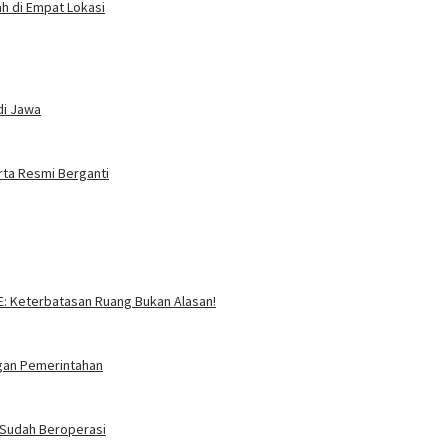
h di Empat Lokasi
di Jawa
rta Resmi Berganti
SE: Keterbatasan Ruang Bukan Alasan!
ngan Pemerintahan
i Sudah Beroperasi