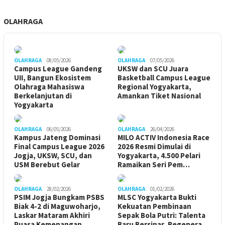
OLAHRAGA
OLAHRAGA
08/05/2026
OLAHRAGA
07/05/2026
Campus League Gandeng
UKSW dan SCU Juara
UII, Bangun Ekosistem
Basketball Campus League
Olahraga Mahasiswa
Regional Yogyakarta,
Berkelanjutan di
Amankan Tiket Nasional
Yogyakarta
OLAHRAGA
06/05/2026
OLAHRAGA
26/04/2026
Kampus Jateng Dominasi
MILO ACTIV Indonesia Race
Final Campus League 2026
2026 Resmi Dimulai di
Jogja, UKSW, SCU, dan
Yogyakarta, 4.500 Pelari
USM Berebut Gelar
Ramaikan Seri Pem…
OLAHRAGA
28/02/2026
OLAHRAGA
01/02/2026
PSIM Jogja Bungkam PSBS
MLSC Yogyakarta Bukti
Biak 4-2 di Maguwoharjo,
Kekuatan Pembinaan
Laskar Mataram Akhiri
Sepak Bola Putri: Talenta
Puasa Kemenangan
Baru Bersinar, Regenera…