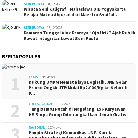
SENI BUDAYA
31/12/2025
Wisata Seni Kaligrafi: Mahasiswa UIN Yogyakarta
Belajar Makna Alquran dari Maestro Syaiful…
SENI BUDAYA
16/12/2025
Pameran Tunggal Alex Pracaya “Ojo Urik” Ajak Publik
Rawat Integritas Lewat Seni Poster
BERITA POPULER
1
EKBIS
319 views
Dukung UMKM Hemat Biaya Logistik, JNE Gelar
Promo Ongkir JTR Mulai Rp2.000/Kg ke Seluruh
P…
2
LINTAS DAERAH
315 views
Tangis Haru Pecah di Magelang! 156 Karyawan
HS Surya Group Diberangkatkan Umrah Gratis
3
NASIONAL
193 views
Pimpin Strategi Komunikasi JNE, Kurnia