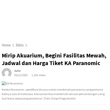
Home
Ekbis
Mirip Akuarium, Begini Fasilitas Mewah,
Jadwal dan Harga Tiket KA Paranomic
Juno
26/12/2022
1,162 views
Kereta Panoramic, spesifikasi khusus untuk menikmati panorama yang pertama
kalinya ada di Indonesia. Konsumen bisa menikmati sensasi pemandangan yang
luar biasa sepanjang perjalanan. (Foto: Daop 6 Yogyakarta)