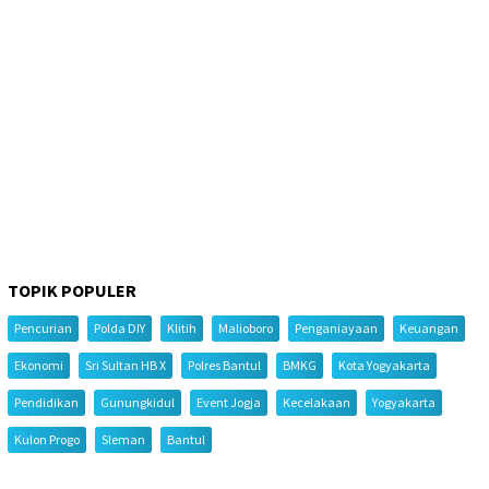
TOPIK POPULER
Pencurian
Polda DIY
Klitih
Malioboro
Penganiayaan
Keuangan
Ekonomi
Sri Sultan HB X
Polres Bantul
BMKG
Kota Yogyakarta
Pendidikan
Gunungkidul
Event Jogja
Kecelakaan
Yogyakarta
Kulon Progo
Sleman
Bantul