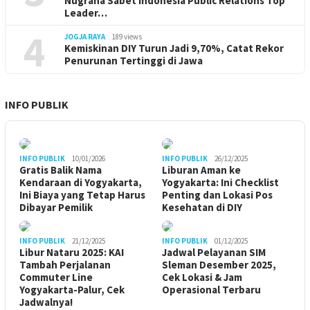
Nugraha Sabet Indonesia Public Relations Top
Leader…
4
JOGJA RAYA
189 views
Kemiskinan DIY Turun Jadi 9,70%, Catat Rekor
Penurunan Tertinggi di Jawa
INFO PUBLIK
INFO PUBLIK
10/01/2026
INFO PUBLIK
26/12/2025
Gratis Balik Nama
Liburan Aman ke
Kendaraan di Yogyakarta,
Yogyakarta: Ini Checklist
Ini Biaya yang Tetap Harus
Penting dan Lokasi Pos
Dibayar Pemilik
Kesehatan di DIY
INFO PUBLIK
21/12/2025
INFO PUBLIK
01/12/2025
Libur Nataru 2025: KAI
Jadwal Pelayanan SIM
Tambah Perjalanan
Sleman Desember 2025,
Commuter Line
Cek Lokasi & Jam
Yogyakarta-Palur, Cek
Operasional Terbaru
Jadwalnya!