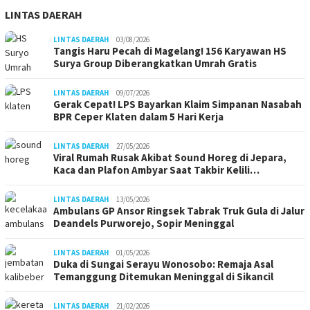
LINTAS DAERAH
LINTAS DAERAH
03/08/2026
Tangis Haru Pecah di Magelang! 156 Karyawan HS
Surya Group Diberangkatkan Umrah Gratis
LINTAS DAERAH
09/07/2026
Gerak Cepat! LPS Bayarkan Klaim Simpanan Nasabah
BPR Ceper Klaten dalam 5 Hari Kerja
LINTAS DAERAH
27/05/2026
Viral Rumah Rusak Akibat Sound Horeg di Jepara,
Kaca dan Plafon Ambyar Saat Takbir Kelili…
LINTAS DAERAH
13/05/2026
Ambulans GP Ansor Ringsek Tabrak Truk Gula di Jalur
Deandels Purworejo, Sopir Meninggal
LINTAS DAERAH
01/05/2026
Duka di Sungai Serayu Wonosobo: Remaja Asal
Temanggung Ditemukan Meninggal di Sikancil
LINTAS DAERAH
21/02/2026