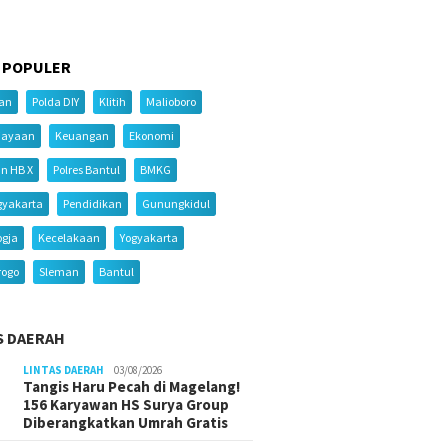
 POPULER
ian
Polda DIY
Klitih
Malioboro
iayaan
Keuangan
Ekonomi
an HB X
Polres Bantul
BMKG
gyakarta
Pendidikan
Gunungkidul
ogja
Kecelakaan
Yogyakarta
rogo
Sleman
Bantul
S DAERAH
LINTAS DAERAH
03/08/2026
Tangis Haru Pecah di Magelang!
156 Karyawan HS Surya Group
Diberangkatkan Umrah Gratis