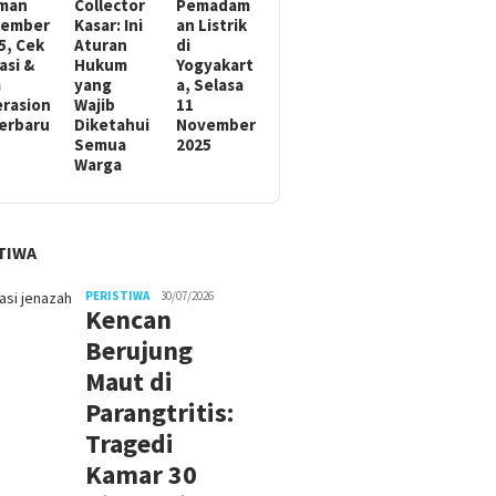
man
Collector
Pemadam
sember
Kasar: Ini
an Listrik
5, Cek
Aturan
di
asi &
Hukum
Yogyakart
m
yang
a, Selasa
rasion
Wajib
11
Terbaru
Diketahui
November
Semua
2025
Warga
TIWA
PERISTIWA
30/07/2026
Kencan
Berujung
Maut di
Parangtritis:
Tragedi
Kamar 30