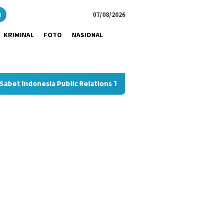
close
h
07/08/2026
KRIMINAL
FOTO
NASIONAL
Public Relations Top Leader 2026
Dukung UMKM Hemat Biay