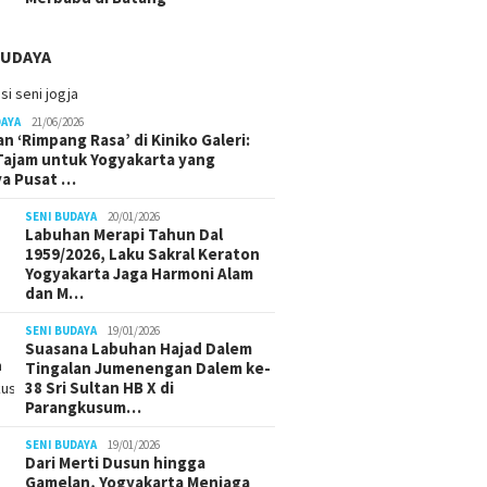
BUDAYA
DAYA
21/06/2026
n ‘Rimpang Rasa’ di Kiniko Galeri:
 Tajam untuk Yogyakarta yang
ya Pusat …
SENI BUDAYA
20/01/2026
Labuhan Merapi Tahun Dal
1959/2026, Laku Sakral Keraton
Yogyakarta Jaga Harmoni Alam
dan M…
SENI BUDAYA
19/01/2026
Suasana Labuhan Hajad Dalem
Tingalan Jumenengan Dalem ke-
38 Sri Sultan HB X di
Parangkusum…
SENI BUDAYA
19/01/2026
Dari Merti Dusun hingga
Gamelan, Yogyakarta Menjaga