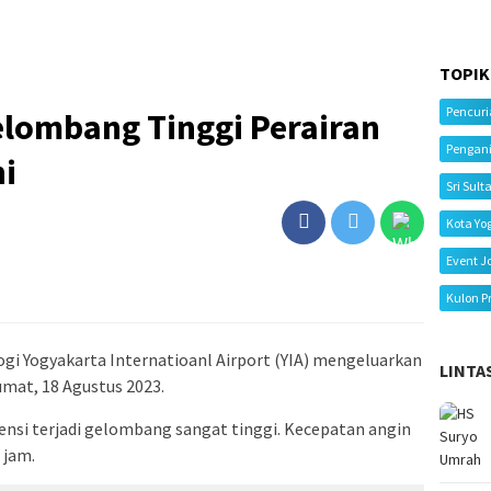
TOPIK
Pencur
elombang Tinggi Perairan
Pengan
ni
Sri Sult
Kota Yo
Event J
Kulon P
gi Yogyakarta Internatioanl Airport (YIA) mengeluarkan
LINTA
Jumat, 18 Agustus 2023.
tensi terjadi gelombang sangat tinggi. Kecepatan angin
 jam.