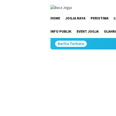
Skip
close
to
content
HOME
JOGJA RAYA
PERISTIWA
L
INFO PUBLIK
EVENT JOGJA
OLAHR
Berita Terbaru
P