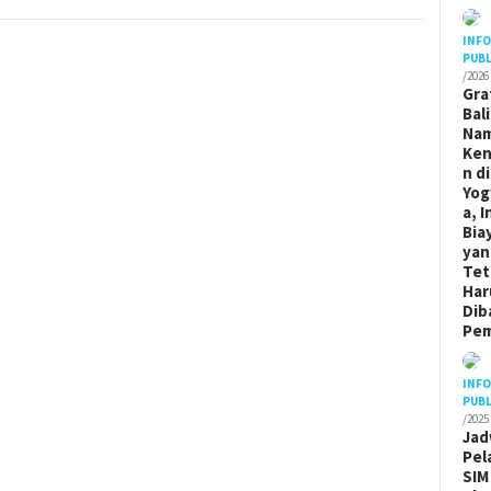
INF
PUBL
/2026
Gra
Bal
Na
Ken
n di
Yog
a, I
Bia
yan
Tet
Har
Dib
Pem
INF
PUBL
/2025
Jad
Pel
SIM