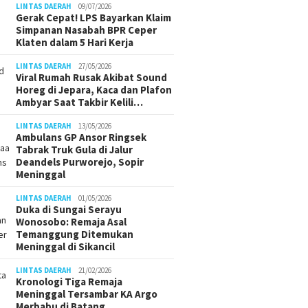
LINTAS DAERAH
09/07/2026
Gerak Cepat! LPS Bayarkan Klaim
Simpanan Nasabah BPR Ceper
Klaten dalam 5 Hari Kerja
LINTAS DAERAH
27/05/2026
Viral Rumah Rusak Akibat Sound
Horeg di Jepara, Kaca dan Plafon
Ambyar Saat Takbir Kelili…
LINTAS DAERAH
13/05/2026
Ambulans GP Ansor Ringsek
Tabrak Truk Gula di Jalur
Deandels Purworejo, Sopir
Meninggal
LINTAS DAERAH
01/05/2026
Duka di Sungai Serayu
Wonosobo: Remaja Asal
Temanggung Ditemukan
Meninggal di Sikancil
LINTAS DAERAH
21/02/2026
Kronologi Tiga Remaja
Meninggal Tersambar KA Argo
Merbabu di Batang