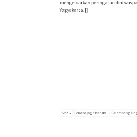
mengeluarkan peringatan dini waspad
Yogyakarta. []
BMKG
cuaca jogja hari ini
Gelombang Ting