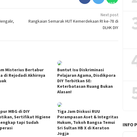
Next post
engalir,
Rangkaian Semarak HUT Kemerdekaan RI ke-78 di
DLHK DIY
m Misterius Bertabur
Buntut Isu Diskriminasi
a di Rejodadi Akhirnya
Pelajaran Agama, Disdikpora
uak
DIY Terbitkan SE:
Keterbatasan Ruang Bukan
Alasan!
apur MBG di DIY
Tiga Jam Diskusi RUU
ntikan, Sertifikat Higiene
Perampasan Aset & Integritas
Lengkap tapi Sudah
Hukum, Tokoh Bangsa Temui
INFO 
perasi
Sri Sultan HB X di Keraton
Jogja