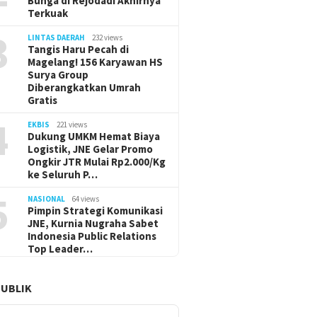
Bunga di Rejodadi Akhirnya
Terkuak
3
LINTAS DAERAH
232 views
Tangis Haru Pecah di
Magelang! 156 Karyawan HS
Surya Group
Diberangkatkan Umrah
Gratis
4
EKBIS
221 views
Dukung UMKM Hemat Biaya
Logistik, JNE Gelar Promo
Ongkir JTR Mulai Rp2.000/Kg
ke Seluruh P…
5
NASIONAL
64 views
Pimpin Strategi Komunikasi
JNE, Kurnia Nugraha Sabet
Indonesia Public Relations
Top Leader…
PUBLIK