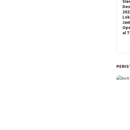
Sle
De
202
Lok
Ja
Ope
al 
PERIS