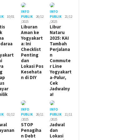
O
INFO
INFO
IK
10/01
PUBLIK
26/12
PUBLIK
21/12
/2025
/2025
tis
Liburan
Libur
ik
Aman ke
Nataru
ma
Yogyakart
2025: KAI
daraa
a: Ini
Tambah
Checklist
Perjalana
yakart
Penting
n
ni
dan
Commute
ya
Lokasi Pos
r Line
g
Kesehata
Yogyakart
ap
n di DIY
a-Palur,
us
Cek
ayar
Jadwalny
ilik
a!
O
INFO
INFO
IK
01/12
PUBLIK
26/11
PUBLIK
11/11
/2025
/2025
wal
STOP
Jadwal
ayanan
Penagiha
dan
n Debt
Lokasi