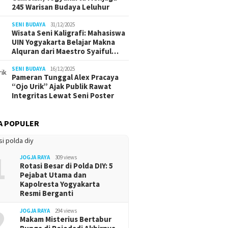
245 Warisan Budaya Leluhur
SENI BUDAYA
31/12/2025
Wisata Seni Kaligrafi: Mahasiswa
UIN Yogyakarta Belajar Makna
Alquran dari Maestro Syaiful…
SENI BUDAYA
16/12/2025
Pameran Tunggal Alex Pracaya
“Ojo Urik” Ajak Publik Rawat
Integritas Lewat Seni Poster
A POPULER
1
JOGJA RAYA
309 views
Rotasi Besar di Polda DIY: 5
Pejabat Utama dan
Kapolresta Yogyakarta
Resmi Berganti
2
JOGJA RAYA
294 views
Makam Misterius Bertabur