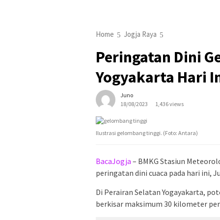
Home
Jogja Raya
Peringatan Dini G
Yogyakarta Hari I
Juno
18/08/2023
1,436 views
Ilustrasi gelombang tinggi. (Foto: Antara)
BacaJogja
– BMKG Stasiun Meteorolo
peringatan dini cuaca pada hari ini, 
Di Perairan Selatan Yogayakarta, po
berkisar maksimum 30 kilometer per