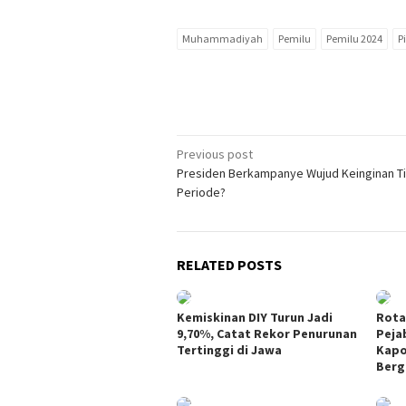
Muhammadiyah
Pemilu
Pemilu 2024
P
Post
Previous post
Presiden Berkampanye Wujud Keinginan T
navigation
Periode?
RELATED POSTS
Kemiskinan DIY Turun Jadi
Rotas
9,70%, Catat Rekor Penurunan
Peja
Tertinggi di Jawa
Kapo
Berg