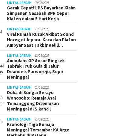
LINTAS DAERAH
09/07/2026
Gerak Cepat! LPS Bayarkan Klaim
Simpanan Nasabah BPR Ceper
Klaten dalam 5 Hari Kerja
LINTAS DAERAH
27/05/2026
Viral Rumah Rusak Akibat Sound
Horeg di Jepara, Kaca dan Plafon
Ambyar Saat Takbir Kelili…
LINTAS DAERAH
13/05/2026
Ambulans GP Ansor Ringsek
Tabrak Truk Gula di Jalur
Deandels Purworejo, Sopir
Meninggal
LINTAS DAERAH
01/05/2026
Duka di Sungai Serayu
Wonosobo: Remaja Asal
Temanggung Ditemukan
Meninggal di Sikancil
LINTAS DAERAH
21/02/2026
Kronologi Tiga Remaja
Meninggal Tersambar KA Argo
Merbabu di Batang