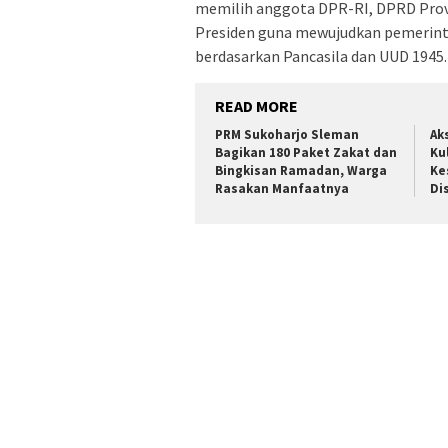
memilih anggota DPR-RI, DPRD Prov
Presiden guna mewujudkan pemerint
berdasarkan Pancasila dan UUD 1945.
READ MORE
PRM Sukoharjo Sleman
Ak
Bagikan 180 Paket Zakat dan
Ku
Bingkisan Ramadan, Warga
Ke
Rasakan Manfaatnya
Di