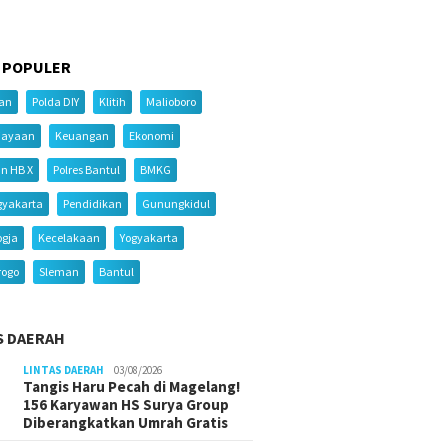
 POPULER
ian
Polda DIY
Klitih
Malioboro
iayaan
Keuangan
Ekonomi
an HB X
Polres Bantul
BMKG
gyakarta
Pendidikan
Gunungkidul
ogja
Kecelakaan
Yogyakarta
rogo
Sleman
Bantul
S DAERAH
LINTAS DAERAH
03/08/2026
Tangis Haru Pecah di Magelang!
156 Karyawan HS Surya Group
Diberangkatkan Umrah Gratis