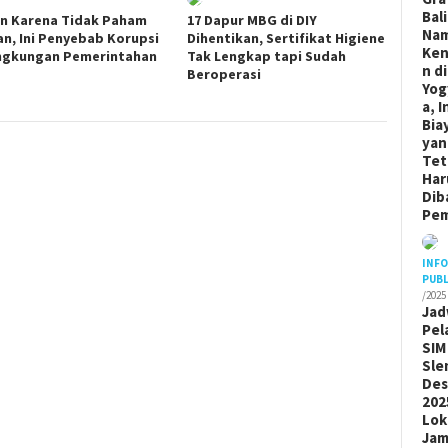
Bal
n Karena Tidak Paham
17 Dapur MBG di DIY
Na
an, Ini Penyebab Korupsi
Dihentikan, Sertifikat Higiene
Ken
ingkungan Pemerintahan
Tak Lengkap tapi Sudah
n di
Beroperasi
Yog
a, I
Bia
yan
Tet
Har
Dib
Pem
INF
PUBL
/2025
Jad
Pel
SIM
Sle
De
202
Lok
Ja