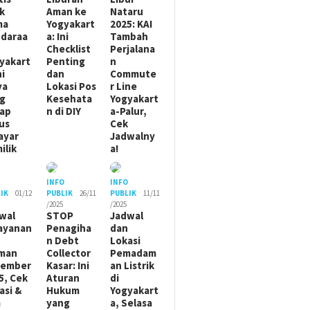
ik
Aman ke
Nataru
ma
Yogyakart
2025: KAI
daraa
a: Ini
Tambah
Checklist
Perjalana
yakart
Penting
n
ni
dan
Commute
ya
Lokasi Pos
r Line
g
Kesehata
Yogyakart
ap
n di DIY
a-Palur,
us
Cek
ayar
Jadwalny
ilik
a!
O
INFO
INFO
IK
01/12
PUBLIK
26/11
PUBLIK
11/11
/2025
/2025
wal
STOP
Jadwal
ayanan
Penagiha
dan
n Debt
Lokasi
man
Collector
Pemadam
sember
Kasar: Ini
an Listrik
5, Cek
Aturan
di
asi &
Hukum
Yogyakart
m
yang
a, Selasa