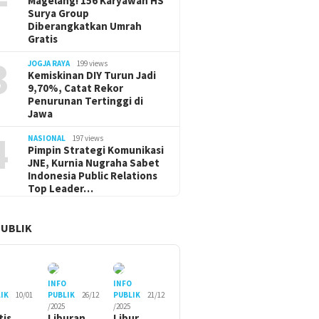
Magelang! 156 Karyawan HS
Surya Group
Diberangkatkan Umrah
Gratis
3
JOGJA RAYA
199 views
Kemiskinan DIY Turun Jadi
9,70%, Catat Rekor
Penurunan Tertinggi di
Jawa
4
NASIONAL
197 views
Pimpin Strategi Komunikasi
JNE, Kurnia Nugraha Sabet
Indonesia Public Relations
Top Leader…
PUBLIK
O
INFO
INFO
IK
10/01
PUBLIK
26/12
PUBLIK
21/12
/2025
/2025
tis
Liburan
Libur