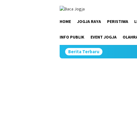
Skip
close
to
content
HOME
JOGJA RAYA
PERISTIWA
L
INFO PUBLIK
EVENT JOGJA
OLAHR
Berita Terbaru
Kemi