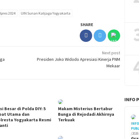
ilpres 2024
UIN Sunan Kalijaga Yogyakarta
SHARE
Next post
iga
Presiden Joko Widodo Apresiasi Kinerja PNM
Mekaar
INFO 
i Besar di Polda DIY: 5
Makam Misterius Bertabur
bat Utama dan
Bunga di Rejodadi Akhirnya
lresta Yogyakarta Resmi
Terkuak
INF
anti
PUBL
/2026
Gra