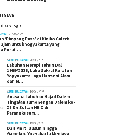
BUDAYA
DAYA
21/06/2026
n ‘Rimpang Rasa’ di Kiniko Galeri:
 Tajam untuk Yogyakarta yang
ya Pusat …
SENI BUDAYA
20/01/2026
Labuhan Merapi Tahun Dal
1959/2026, Laku Sakral Keraton
Yogyakarta Jaga Harmoni Alam
dan M…
SENI BUDAYA
19/01/2026
Suasana Labuhan Hajad Dalem
Tingalan Jumenengan Dalem ke-
38 Sri Sultan HB X di
Parangkusum…
SENI BUDAYA
19/01/2026
Dari Merti Dusun hingga
Gamelan, Yogyakarta Menjaga