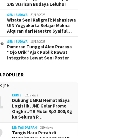
245 Warisan Budaya Leluhur
SENI BUDAYA
31/12/2025
Wisata Seni Kaligrafi: Mahasiswa
UIN Yogyakarta Belajar Makna
Alquran dari Maestro Syaiful…
SENI BUDAYA
16/12/2025
Pameran Tunggal Alex Pracaya
“Ojo Urik” Ajak Publik Rawat
Integritas Lewat Seni Poster
A POPULER
1
EKBIS
323 views
Dukung UMKM Hemat Biaya
Logistik, JNE Gelar Promo
Ongkir JTR Mulai Rp2.000/Kg
ke Seluruh P…
2
LINTAS DAERAH
319 views
Tangis Haru Pecah di