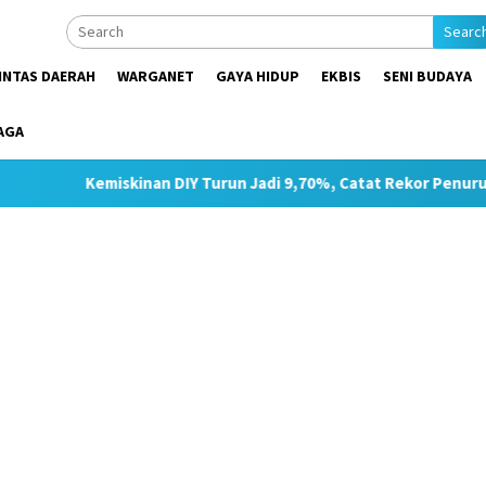
Searc
INTAS DAERAH
WARGANET
GAYA HIDUP
EKBIS
SENI BUDAYA
AGA
skinan DIY Turun Jadi 9,70%, Catat Rekor Penurunan Tertinggi d