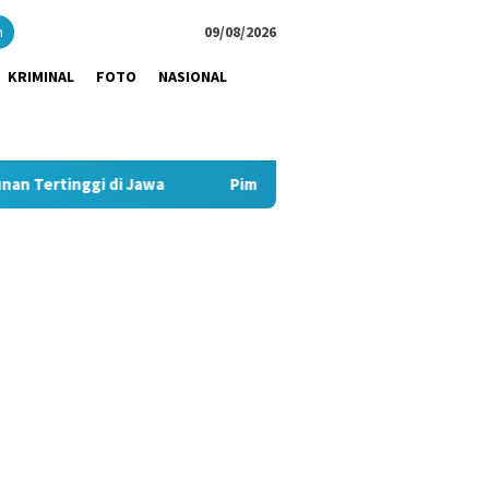
close
h
09/08/2026
KRIMINAL
FOTO
NASIONAL
i Jawa
Pimpin Strategi Komunikasi JNE, Kurnia Nugraha S