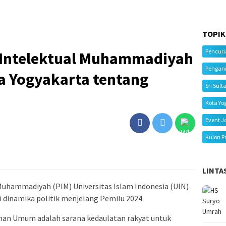
TOPIK
Pencur
 Intelektual Muhammadiyah
Pengan
a Yogyakarta tentang
Sri Sult
Kota Yo
Event J
Kulon P
LINTA
Muhammadiyah (PIM) Universitas Islam Indonesia (UIN)
 dinamika politik menjelang Pemilu 2024.
an Umum adalah sarana kedaulatan rakyat untuk