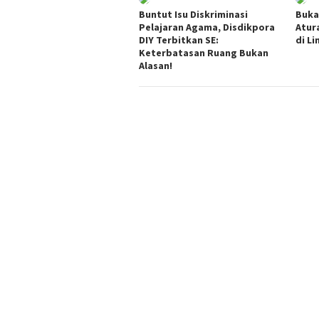
Buntut Isu Diskriminasi
Buka
Pelajaran Agama, Disdikpora
Atur
DIY Terbitkan SE:
di L
Keterbatasan Ruang Bukan
Alasan!