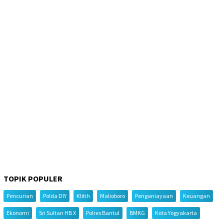
TOPIK POPULER
Pencurian
Polda DIY
Klitih
Malioboro
Penganiayaan
Keuangan
Ekonomi
Sri Sultan HB X
Polres Bantul
BMKG
Kota Yogyakarta