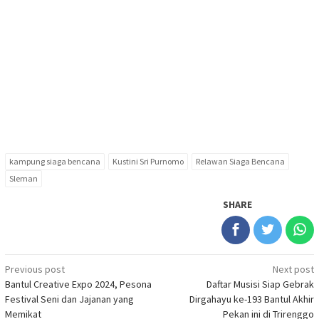
kampung siaga bencana
Kustini Sri Purnomo
Relawan Siaga Bencana
Sleman
SHARE
Post
Previous post
Next post
Bantul Creative Expo 2024, Pesona
Daftar Musisi Siap Gebrak
navigation
Festival Seni dan Jajanan yang
Dirgahayu ke-193 Bantul Akhir
Memikat
Pekan ini di Trirenggo