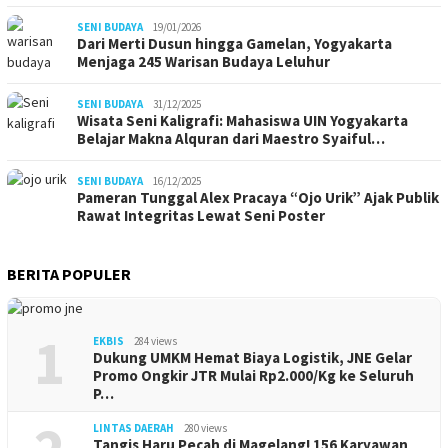
SENI BUDAYA
19/01/2026
Dari Merti Dusun hingga Gamelan, Yogyakarta
Menjaga 245 Warisan Budaya Leluhur
SENI BUDAYA
31/12/2025
Wisata Seni Kaligrafi: Mahasiswa UIN Yogyakarta
Belajar Makna Alquran dari Maestro Syaiful…
SENI BUDAYA
16/12/2025
Pameran Tunggal Alex Pracaya “Ojo Urik” Ajak Publik
Rawat Integritas Lewat Seni Poster
BERITA POPULER
1
EKBIS
284 views
Dukung UMKM Hemat Biaya Logistik, JNE Gelar
Promo Ongkir JTR Mulai Rp2.000/Kg ke Seluruh
P…
LINTAS DAERAH
280 views
Tangis Haru Pecah di Magelang! 156 Karyawan