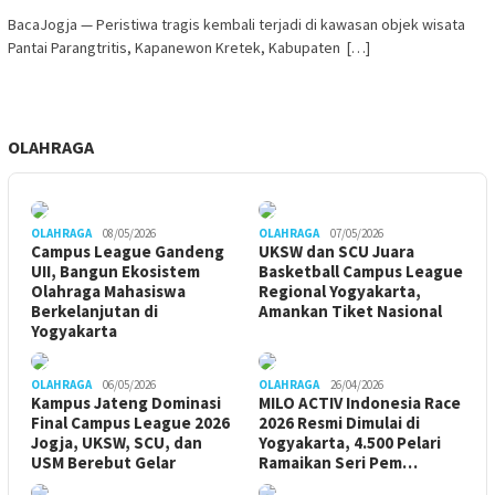
BacaJogja — Peristiwa tragis kembali terjadi di kawasan objek wisata
Pantai Parangtritis, Kapanewon Kretek, Kabupaten […]
OLAHRAGA
OLAHRAGA
08/05/2026
OLAHRAGA
07/05/2026
Campus League Gandeng
UKSW dan SCU Juara
UII, Bangun Ekosistem
Basketball Campus League
Olahraga Mahasiswa
Regional Yogyakarta,
Berkelanjutan di
Amankan Tiket Nasional
Yogyakarta
OLAHRAGA
06/05/2026
OLAHRAGA
26/04/2026
Kampus Jateng Dominasi
MILO ACTIV Indonesia Race
Final Campus League 2026
2026 Resmi Dimulai di
Jogja, UKSW, SCU, dan
Yogyakarta, 4.500 Pelari
USM Berebut Gelar
Ramaikan Seri Pem…