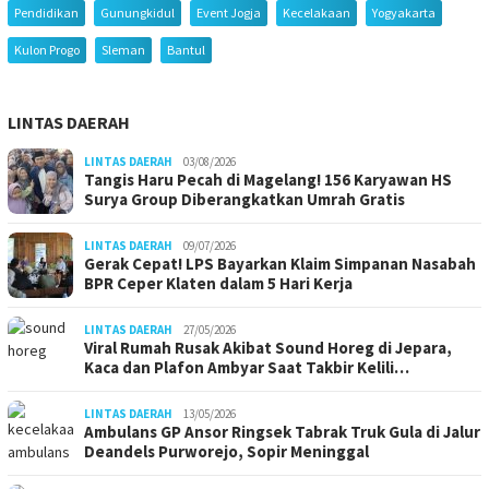
Pendidikan
Gunungkidul
Event Jogja
Kecelakaan
Yogyakarta
Kulon Progo
Sleman
Bantul
LINTAS DAERAH
LINTAS DAERAH
03/08/2026
Tangis Haru Pecah di Magelang! 156 Karyawan HS
Surya Group Diberangkatkan Umrah Gratis
LINTAS DAERAH
09/07/2026
Gerak Cepat! LPS Bayarkan Klaim Simpanan Nasabah
BPR Ceper Klaten dalam 5 Hari Kerja
LINTAS DAERAH
27/05/2026
Viral Rumah Rusak Akibat Sound Horeg di Jepara,
Kaca dan Plafon Ambyar Saat Takbir Kelili…
LINTAS DAERAH
13/05/2026
Ambulans GP Ansor Ringsek Tabrak Truk Gula di Jalur
Deandels Purworejo, Sopir Meninggal