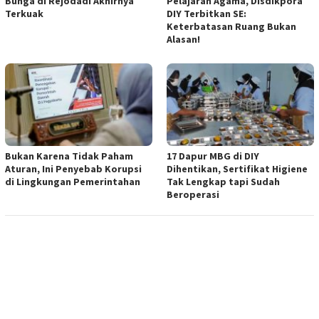
Bunga di Rejodadi Akhirnya
Pelajaran Agama, Disdikpora
Terkuak
DIY Terbitkan SE:
Keterbatasan Ruang Bukan
Alasan!
Bukan Karena Tidak Paham
17 Dapur MBG di DIY
Aturan, Ini Penyebab Korupsi
Dihentikan, Sertifikat Higiene
di Lingkungan Pemerintahan
Tak Lengkap tapi Sudah
Beroperasi