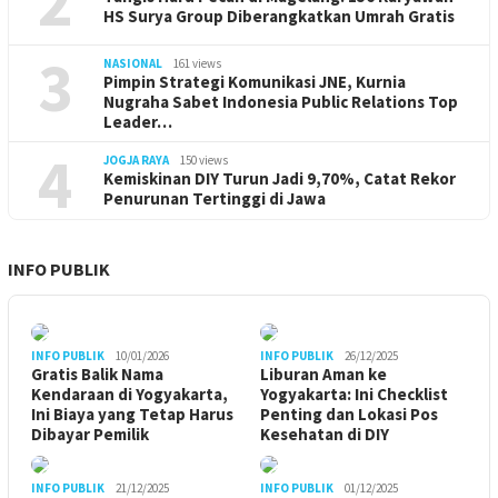
2
HS Surya Group Diberangkatkan Umrah Gratis
3
NASIONAL
161 views
Pimpin Strategi Komunikasi JNE, Kurnia
Nugraha Sabet Indonesia Public Relations Top
Leader…
4
JOGJA RAYA
150 views
Kemiskinan DIY Turun Jadi 9,70%, Catat Rekor
Penurunan Tertinggi di Jawa
INFO PUBLIK
INFO PUBLIK
10/01/2026
INFO PUBLIK
26/12/2025
Gratis Balik Nama
Liburan Aman ke
Kendaraan di Yogyakarta,
Yogyakarta: Ini Checklist
Ini Biaya yang Tetap Harus
Penting dan Lokasi Pos
Dibayar Pemilik
Kesehatan di DIY
INFO PUBLIK
21/12/2025
INFO PUBLIK
01/12/2025