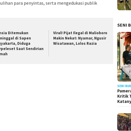
ihan para penyintas, serta mengedukasi publik
SENI 
nsia Ditemukan
Viral! Pijat Ilegal di Malioboro
ninggal di Sapen
Makin Nekat: Nyamar, Ngusir
gyakarta, Diduga
Wisatawan, Lolos Razia
rpeleset Saat Sendirian
mah
SENI BU
Pamera
Kritik
Katan