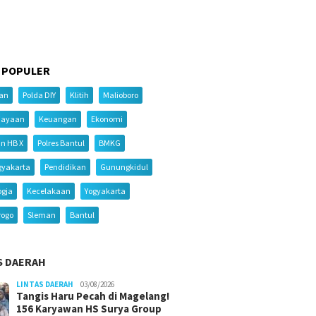
 POPULER
ian
Polda DIY
Klitih
Malioboro
iayaan
Keuangan
Ekonomi
an HB X
Polres Bantul
BMKG
gyakarta
Pendidikan
Gunungkidul
ogja
Kecelakaan
Yogyakarta
rogo
Sleman
Bantul
S DAERAH
LINTAS DAERAH
03/08/2026
Tangis Haru Pecah di Magelang!
156 Karyawan HS Surya Group