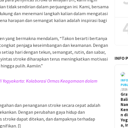
n tidak sendirian dalam perjuangan ini. Kami, bersama
ndukung dan menemani langkah kalian dalam mengatasi
rena harapan dan semangat kalian adalah inspirasi bagi
ken yang bermakna mendalam, “Takon berarti bertanya
ai tongkat penjaga keseimbangan dan keamanan. Dengan
h setiap hari dengan tekun, semangat, rutin, dan sabar,
INFO 
nyintas stroke diharapkan terus meningkatkan motivasi
hingga pulih. Aamiin.”
di Yogyakarta: Kolaborasi Ormas Keagamaan dalam
INF
PUBL
/2026
Gra
Bal
Na
egahan dan penanganan stroke secara cepat adalah
Ken
itekankan. Dengan perubahan gaya hidup dan
n di
s stroke dapat ditekan, dan dampaknya terhadap
Yog
a, I
nifikan. []