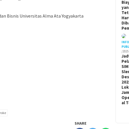
Bia
yan
Tet
an Bisnis Universitas Alma Ata Yogyakarta
Har
Dib
Pem
INF
PUBL
/2025
Jad
Pel
SIM
Sle
De
202
Lok
Ja
Ope
al 
troke
SHARE