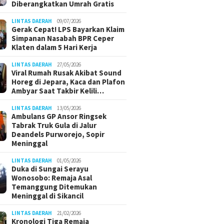
Diberangkatkan Umrah Gratis
LINTAS DAERAH
09/07/2026
Gerak Cepat! LPS Bayarkan Klaim
Simpanan Nasabah BPR Ceper
Klaten dalam 5 Hari Kerja
LINTAS DAERAH
27/05/2026
Viral Rumah Rusak Akibat Sound
Horeg di Jepara, Kaca dan Plafon
Ambyar Saat Takbir Kelili…
LINTAS DAERAH
13/05/2026
Ambulans GP Ansor Ringsek
Tabrak Truk Gula di Jalur
Deandels Purworejo, Sopir
Meninggal
LINTAS DAERAH
01/05/2026
Duka di Sungai Serayu
Wonosobo: Remaja Asal
Temanggung Ditemukan
Meninggal di Sikancil
LINTAS DAERAH
21/02/2026
Kronologi Tiga Remaja