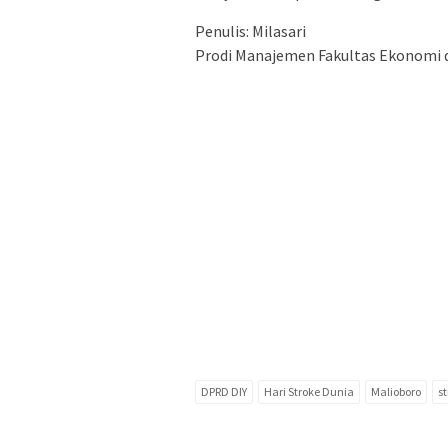
Penulis: Milasari
Prodi Manajemen Fakultas Ekonomi d
DPRD DIY
Hari Stroke Dunia
Malioboro
s