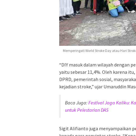
Memperingati World Stroke Day atau Hari Strok
“DIY masuk dalam wilayah dengan pers
yaitu sebesar 11,4%. Oleh karena it
DPRD, pemerintah sosial, masyaraka
kejadian stroke,” ujar Umaruddin Ma
Baca Juga:
Festival Jaga Kaliku: K
untuk Pelestarian DAS
Sigit Alifianto juga menyampaikan pe
kepada para penyintas stroke, “Kepad