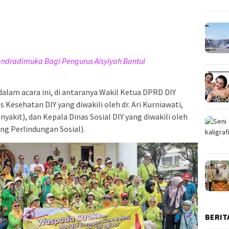
ndradimuka Bagi Pengurus Aisyiyah Bantul
alam acara ini, di antaranya Wakil Ketua DPRD DIY
 Kesehatan DIY yang diwakili oleh dr. Ari Kurniawati,
yakit), dan Kepala Dinas Sosial DIY yang diwakili oleh
dang Perlindungan Sosial).
BERIT