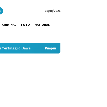
close
h
08/08/2026
KRIMINAL
FOTO
NASIONAL
Pimpin Strategi Komunikasi JNE, Kurnia Nugraha Sabet Indo