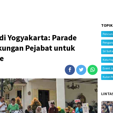
TOPIK
Pencur
di Yogyakarta: Parade
Pengan
kungan Pejabat untuk
Sri Sult
e
Kota Yo
Event J
Kulon P
LINTA