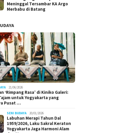
Meninggal Tersambar KA Argo
Merbabu di Batang
BUDAYA
DAYA
21/06/2026
n ‘Rimpang Rasa’ di Kiniko Galeri:
 Tajam untuk Yogyakarta yang
ya Pusat …
SENI BUDAYA
20/01/2026
Labuhan Merapi Tahun Dal
1959/2026, Laku Sakral Keraton
Yogyakarta Jaga Harmoni Alam