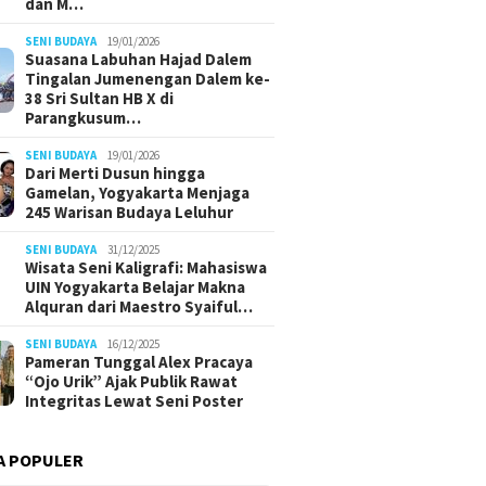
dan M…
SENI BUDAYA
19/01/2026
Suasana Labuhan Hajad Dalem
Tingalan Jumenengan Dalem ke-
38 Sri Sultan HB X di
Parangkusum…
SENI BUDAYA
19/01/2026
Dari Merti Dusun hingga
Gamelan, Yogyakarta Menjaga
245 Warisan Budaya Leluhur
SENI BUDAYA
31/12/2025
Wisata Seni Kaligrafi: Mahasiswa
UIN Yogyakarta Belajar Makna
Alquran dari Maestro Syaiful…
SENI BUDAYA
16/12/2025
Pameran Tunggal Alex Pracaya
“Ojo Urik” Ajak Publik Rawat
Integritas Lewat Seni Poster
A POPULER