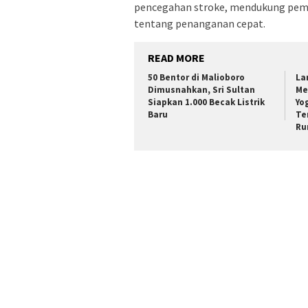
pencegahan stroke, mendukung pemul
tentang penanganan cepat.
READ MORE
50 Bentor di Malioboro
La
Dimusnahkan, Sri Sultan
Me
Siapkan 1.000 Becak Listrik
Yo
Baru
Te
Ru