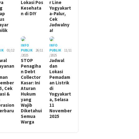
ya
Lokasi Pos
r Line
g
Kesehata
Yogyakart
ap
n di DIY
a-Palur,
us
Cek
ayar
Jadwalny
ilik
a!
O
INFO
INFO
IK
01/12
PUBLIK
26/11
PUBLIK
11/11
/2025
/2025
wal
STOP
Jadwal
ayanan
Penagiha
dan
n Debt
Lokasi
man
Collector
Pemadam
sember
Kasar: Ini
an Listrik
5, Cek
Aturan
di
asi &
Hukum
Yogyakart
m
yang
a, Selasa
rasion
Wajib
11
Terbaru
Diketahui
November
Semua
2025
Warga