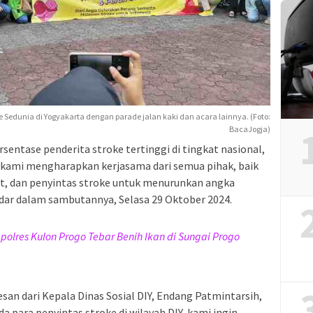
e Sedunia di Yogyakarta dengan parade jalan kaki dan acara lainnya. (Foto:
BacaJogja)
entase penderita stroke tertinggi di tingkat nasional,
u, kami mengharapkan kerjasama dari semua pihak, baik
t, dan penyintas stroke untuk menurunkan angka
sdar dalam sambutannya, Selasa 29 Oktober 2024.
apolres Kulon Progo Tebar Benih Ikan di Sungai Progo
san dari Kepala Dinas Sosial DIY, Endang Patmintarsih,
a para penyintas stroke di wilayah DIY, kami ingin