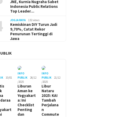
JNE, Kurnia Nugraha Sabet
Indonesia Public Relations
Top Leader…
4
JOGJA RAYA
132 views
Kemiskinan DIY Turun Jadi
9,70%, Catat Rekor
Penurunan Tertinggi di
Jawa
PUBLIK
O
INFO
INFO
IK
10/01
PUBLIK
26/12
PUBLIK
21/12
/2025
/2025
tis
Liburan
Libur
ik
Aman ke
Nataru
ma
Yogyakart
2025: KAI
daraa
a: Ini
Tambah
Checklist
Perjalana
yakart
Penting
n
ni
dan
Commute