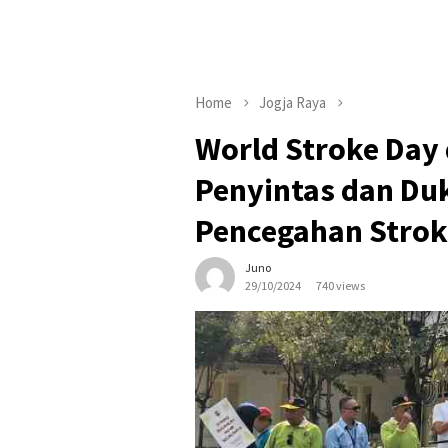
Home
Jogja Raya
World Stroke Day 
Penyintas dan Du
Pencegahan Strok
Juno
29/10/2024
740 views