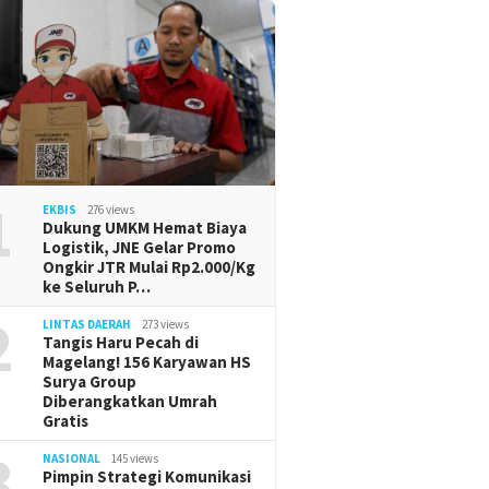
1
EKBIS
276 views
Dukung UMKM Hemat Biaya
Logistik, JNE Gelar Promo
Ongkir JTR Mulai Rp2.000/Kg
ke Seluruh P…
2
LINTAS DAERAH
273 views
Tangis Haru Pecah di
Magelang! 156 Karyawan HS
Surya Group
Diberangkatkan Umrah
Gratis
3
NASIONAL
145 views
Pimpin Strategi Komunikasi