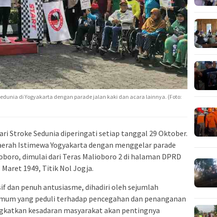
Sedunia di Yogyakarta dengan parade jalan kaki dan acara lainnya. (Foto:
ri Stroke Sedunia diperingati setiap tanggal 29 Oktober.
aerah Istimewa Yogyakarta dengan menggelar parade
lioboro, dimulai dari Teras Malioboro 2 di halaman DPRD
Maret 1949, Titik Nol Jogja.
f dan penuh antusiasme, dihadiri oleh sejumlah
 umum yang peduli terhadap pencegahan dan penanganan
ingkatkan kesadaran masyarakat akan pentingnya