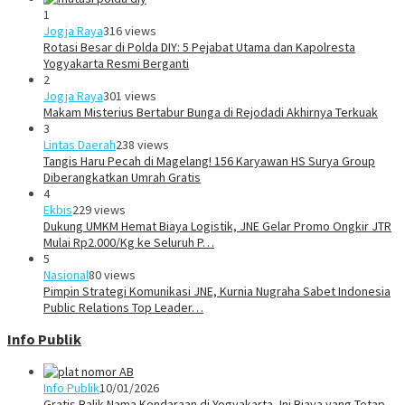
1
Jogja Raya
316 views
Rotasi Besar di Polda DIY: 5 Pejabat Utama dan Kapolresta
Yogyakarta Resmi Berganti
2
Jogja Raya
301 views
Makam Misterius Bertabur Bunga di Rejodadi Akhirnya Terkuak
3
Lintas Daerah
238 views
Tangis Haru Pecah di Magelang! 156 Karyawan HS Surya Group
Diberangkatkan Umrah Gratis
4
Ekbis
229 views
Dukung UMKM Hemat Biaya Logistik, JNE Gelar Promo Ongkir JTR
Mulai Rp2.000/Kg ke Seluruh P…
5
Nasional
80 views
Pimpin Strategi Komunikasi JNE, Kurnia Nugraha Sabet Indonesia
Public Relations Top Leader…
Info Publik
Info Publik
10/01/2026
Gratis Balik Nama Kendaraan di Yogyakarta, Ini Biaya yang Tetap