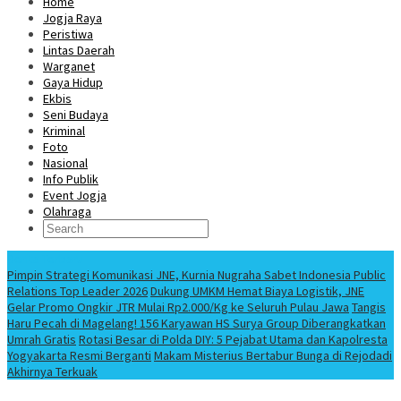
Home
Jogja Raya
Peristiwa
Lintas Daerah
Warganet
Gaya Hidup
Ekbis
Seni Budaya
Kriminal
Foto
Nasional
Info Publik
Event Jogja
Olahraga
Berita Terbaru
Pimpin Strategi Komunikasi JNE, Kurnia Nugraha Sabet Indonesia Public
Relations Top Leader 2026
Dukung UMKM Hemat Biaya Logistik, JNE
Gelar Promo Ongkir JTR Mulai Rp2.000/Kg ke Seluruh Pulau Jawa
Tangis
Haru Pecah di Magelang! 156 Karyawan HS Surya Group Diberangkatkan
Umrah Gratis
Rotasi Besar di Polda DIY: 5 Pejabat Utama dan Kapolresta
Yogyakarta Resmi Berganti
Makam Misterius Bertabur Bunga di Rejodadi
Akhirnya Terkuak