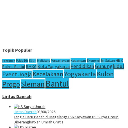
Topik Populer
Sri Sultan HB X
Keuangan
Ekonomi
Polda DIY
Klitih
Malioboro
Penganiayaan
Pencurian
Gunungkidul
Pendidikan
Kota Yogyakarta
Polres Bantul
BMKG
Yogyakarta
Kulon
Kecelakaan
Event Jogja
Bantul
Sleman
Progo
Lintas Daerah
Lintas Daerah
03/08/2026
Tangis Haru Pecah di Magelang! 156 Karyawan HS Surya Group
Diberangkatkan Umrah Gratis