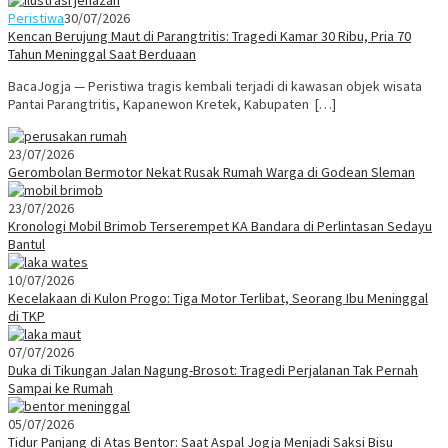
Peristiwa
30/07/2026
Kencan Berujung Maut di Parangtritis: Tragedi Kamar 30 Ribu, Pria 70
Tahun Meninggal Saat Berduaan
BacaJogja — Peristiwa tragis kembali terjadi di kawasan objek wisata
Pantai Parangtritis, Kapanewon Kretek, Kabupaten […]
23/07/2026
Gerombolan Bermotor Nekat Rusak Rumah Warga di Godean Sleman
23/07/2026
Kronologi Mobil Brimob Terserempet KA Bandara di Perlintasan Sedayu
Bantul
10/07/2026
Kecelakaan di Kulon Progo: Tiga Motor Terlibat, Seorang Ibu Meninggal
di TKP
07/07/2026
Duka di Tikungan Jalan Nagung-Brosot: Tragedi Perjalanan Tak Pernah
Sampai ke Rumah
05/07/2026
Tidur Panjang di Atas Bentor: Saat Aspal Jogja Menjadi Saksi Bisu