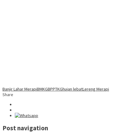
Banjir Lahar Merapi
BMKG
BPPTKG
hujan lebat
Lereng Merapi
Share
Post navigation