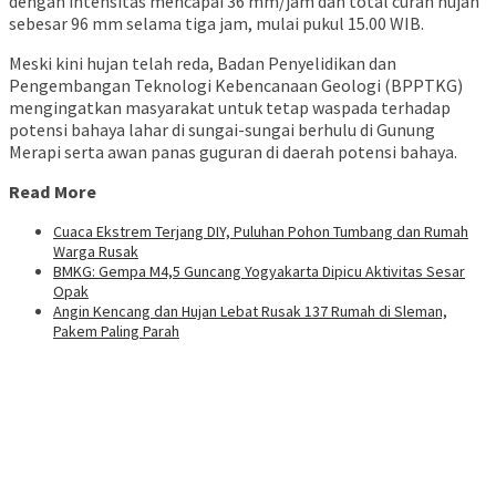
dengan intensitas mencapai 36 mm/jam dan total curah hujan
sebesar 96 mm selama tiga jam, mulai pukul 15.00 WIB.
Meski kini hujan telah reda, Badan Penyelidikan dan
Pengembangan Teknologi Kebencanaan Geologi (BPPTKG)
mengingatkan masyarakat untuk tetap waspada terhadap
potensi bahaya lahar di sungai-sungai berhulu di Gunung
Merapi serta awan panas guguran di daerah potensi bahaya.
Read More
Cuaca Ekstrem Terjang DIY, Puluhan Pohon Tumbang dan Rumah
Warga Rusak
BMKG: Gempa M4,5 Guncang Yogyakarta Dipicu Aktivitas Sesar
Opak
Angin Kencang dan Hujan Lebat Rusak 137 Rumah di Sleman,
Pakem Paling Parah