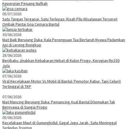
Kepergian Pejuang Nafkah
05/07/2026
Satu Tangan Tergapai, Satu Terlepas: Kisah Pilu Wisatawan Terseret
Ombak Pantai Goa Cemara Bantul
30/06/2026
Niat Baik Berujung Duka: Kala Perempuan Tua Bertaruh Nyawa Padamkan
Api di Lereng Rongkop
28/06/2026
Berjibaku Jinakkan Kebakaran Hebat di Kulon Progo, Kerugian Rp330
Juta
07/06/2026
Viral Kecelakaan Motor Vs Mobil di Bantul: Pemotor Kabur, Tapi Celurit
Tertinggal di TKP
07/06/2026
Niat Mancing Berujung Duka: Pemancing Asal Bantul Ditemukan Tak
Bernyawa di Sungai Progo
05/06/2026
Kecelakaan Maut di Gunungkidul: Gagal Jaga Jarak, Satu Meninggal
Terlindas Tronton