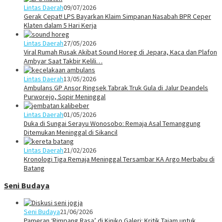
Lintas Daerah
09/07/2026
Gerak Cepat! LPS Bayarkan Klaim Simpanan Nasabah BPR Ceper
Klaten dalam 5 Hari Kerja
Lintas Daerah
27/05/2026
Viral Rumah Rusak Akibat Sound Horeg di Jepara, Kaca dan Plafon
Ambyar Saat Takbir Kelili…
Lintas Daerah
13/05/2026
Ambulans GP Ansor Ringsek Tabrak Truk Gula di Jalur Deandels
Purworejo, Sopir Meninggal
Lintas Daerah
01/05/2026
Duka di Sungai Serayu Wonosobo: Remaja Asal Temanggung
Ditemukan Meninggal di Sikancil
Lintas Daerah
21/02/2026
Kronologi Tiga Remaja Meninggal Tersambar KA Argo Merbabu di
Batang
Seni Budaya
Seni Budaya
21/06/2026
Pameran ‘Rimpang Rasa’ di Kiniko Galeri: Kritik Tajam untuk