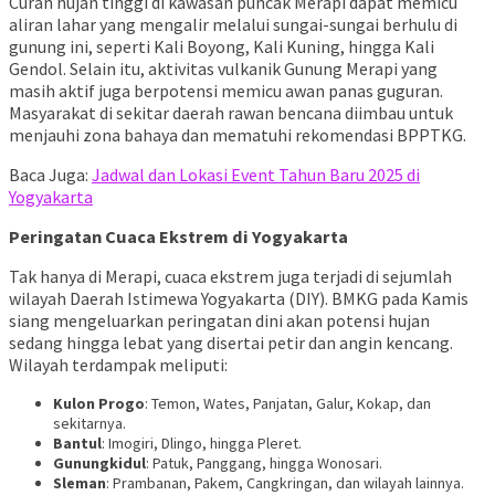
Curah hujan tinggi di kawasan puncak Merapi dapat memicu
aliran lahar yang mengalir melalui sungai-sungai berhulu di
gunung ini, seperti Kali Boyong, Kali Kuning, hingga Kali
Gendol. Selain itu, aktivitas vulkanik Gunung Merapi yang
masih aktif juga berpotensi memicu awan panas guguran.
Masyarakat di sekitar daerah rawan bencana diimbau untuk
menjauhi zona bahaya dan mematuhi rekomendasi BPPTKG.
Baca Juga:
Jadwal dan Lokasi Event Tahun Baru 2025 di
Yogyakarta
Peringatan Cuaca Ekstrem di Yogyakarta
Tak hanya di Merapi, cuaca ekstrem juga terjadi di sejumlah
wilayah Daerah Istimewa Yogyakarta (DIY). BMKG pada Kamis
siang mengeluarkan peringatan dini akan potensi hujan
sedang hingga lebat yang disertai petir dan angin kencang.
Wilayah terdampak meliputi:
Kulon Progo
: Temon, Wates, Panjatan, Galur, Kokap, dan
sekitarnya.
Bantul
: Imogiri, Dlingo, hingga Pleret.
Gunungkidul
: Patuk, Panggang, hingga Wonosari.
Sleman
: Prambanan, Pakem, Cangkringan, dan wilayah lainnya.