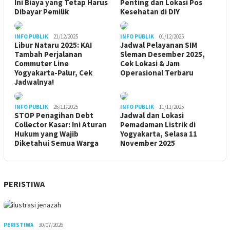
Ini Biaya yang Tetap Harus
Penting dan Lokasi Pos
Dibayar Pemilik
Kesehatan di DIY
INFO PUBLIK
21/12/2025
INFO PUBLIK
01/12/2025
Libur Nataru 2025: KAI
Jadwal Pelayanan SIM
Tambah Perjalanan
Sleman Desember 2025,
Commuter Line
Cek Lokasi & Jam
Yogyakarta-Palur, Cek
Operasional Terbaru
Jadwalnya!
INFO PUBLIK
26/11/2025
INFO PUBLIK
11/11/2025
STOP Penagihan Debt
Jadwal dan Lokasi
Collector Kasar: Ini Aturan
Pemadaman Listrik di
Hukum yang Wajib
Yogyakarta, Selasa 11
Diketahui Semua Warga
November 2025
PERISTIWA
PERISTIWA
30/07/2026