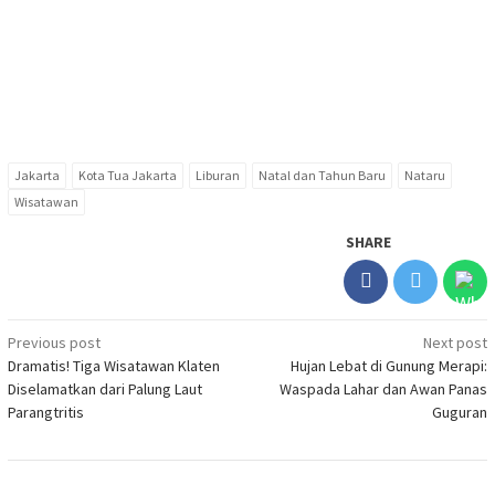
Jakarta
Kota Tua Jakarta
Liburan
Natal dan Tahun Baru
Nataru
Wisatawan
SHARE
Post
Previous post
Next post
Dramatis! Tiga Wisatawan Klaten
Hujan Lebat di Gunung Merapi:
navigation
Diselamatkan dari Palung Laut
Waspada Lahar dan Awan Panas
Parangtritis
Guguran