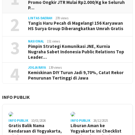
Promo Ongkir JTR Mulai Rp2.000/Kg ke Seluruh
P…
2
LINTAS DAERAH
278 views
Tangis Haru Pecah di Magelang! 156 Karyawan
HS Surya Group Diberangkatkan Umrah Gratis
3
NASIONAL
151 views
Pimpin Strategi Komunikasi JNE, Kurnia
Nugraha Sabet Indonesia Public Relations Top
Leader…
4
JOGJA RAYA
139 views
Kemiskinan DIY Turun Jadi 9,70%, Catat Rekor
Penurunan Tertinggi di Jawa
INFO PUBLIK
INFO PUBLIK
10/01/2026
INFO PUBLIK
26/12/2025
Gratis Balik Nama
Liburan Aman ke
Kendaraan di Yogyakarta,
Yogyakarta: Ini Checklist