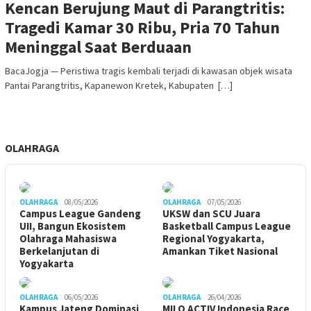
Kencan Berujung Maut di Parangtritis:
Tragedi Kamar 30 Ribu, Pria 70 Tahun
Meninggal Saat Berduaan
BacaJogja — Peristiwa tragis kembali terjadi di kawasan objek wisata
Pantai Parangtritis, Kapanewon Kretek, Kabupaten […]
OLAHRAGA
OLAHRAGA
08/05/2026
OLAHRAGA
07/05/2026
Campus League Gandeng
UKSW dan SCU Juara
UII, Bangun Ekosistem
Basketball Campus League
Olahraga Mahasiswa
Regional Yogyakarta,
Berkelanjutan di
Amankan Tiket Nasional
Yogyakarta
OLAHRAGA
06/05/2026
OLAHRAGA
26/04/2026
Kampus Jateng Dominasi
MILO ACTIV Indonesia Race