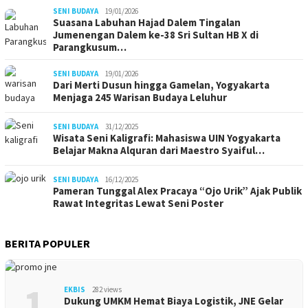
SENI BUDAYA
19/01/2026
Suasana Labuhan Hajad Dalem Tingalan
Jumenengan Dalem ke-38 Sri Sultan HB X di
Parangkusum…
SENI BUDAYA
19/01/2026
Dari Merti Dusun hingga Gamelan, Yogyakarta
Menjaga 245 Warisan Budaya Leluhur
SENI BUDAYA
31/12/2025
Wisata Seni Kaligrafi: Mahasiswa UIN Yogyakarta
Belajar Makna Alquran dari Maestro Syaiful…
SENI BUDAYA
16/12/2025
Pameran Tunggal Alex Pracaya “Ojo Urik” Ajak Publik
Rawat Integritas Lewat Seni Poster
BERITA POPULER
1
EKBIS
282 views
Dukung UMKM Hemat Biaya Logistik, JNE Gelar