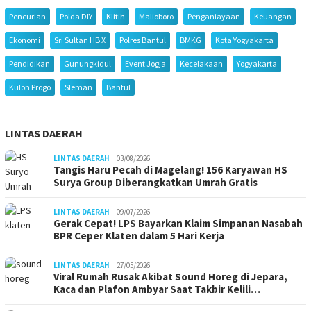
Pencurian
Polda DIY
Klitih
Malioboro
Penganiayaan
Keuangan
Ekonomi
Sri Sultan HB X
Polres Bantul
BMKG
Kota Yogyakarta
Pendidikan
Gunungkidul
Event Jogja
Kecelakaan
Yogyakarta
Kulon Progo
Sleman
Bantul
LINTAS DAERAH
LINTAS DAERAH
03/08/2026
Tangis Haru Pecah di Magelang! 156 Karyawan HS
Surya Group Diberangkatkan Umrah Gratis
LINTAS DAERAH
09/07/2026
Gerak Cepat! LPS Bayarkan Klaim Simpanan Nasabah
BPR Ceper Klaten dalam 5 Hari Kerja
LINTAS DAERAH
27/05/2026
Viral Rumah Rusak Akibat Sound Horeg di Jepara,
Kaca dan Plafon Ambyar Saat Takbir Kelili…