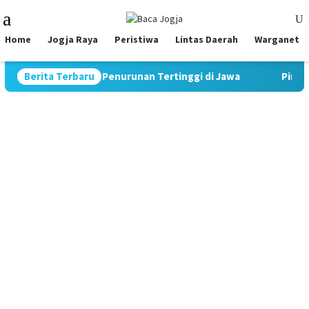
Skip
Mobile
to
Menu
content
Home
Jogja Raya
Peristiwa
Lintas Daerah
Warganet
Catat Rekor Penurunan Tertinggi di Jawa
Berita Terbaru
Pimpin Strategi