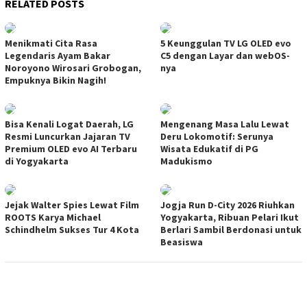
RELATED POSTS
Menikmati Cita Rasa
5 Keunggulan TV LG OLED evo
Legendaris Ayam Bakar
C5 dengan Layar dan webOS-
Noroyono Wirosari Grobogan,
nya
Empuknya Bikin Nagih!
Bisa Kenali Logat Daerah, LG
Mengenang Masa Lalu Lewat
Resmi Luncurkan Jajaran TV
Deru Lokomotif: Serunya
Premium OLED evo AI Terbaru
Wisata Edukatif di PG
di Yogyakarta
Madukismo
Jejak Walter Spies Lewat Film
Jogja Run D-City 2026 Riuhkan
ROOTS Karya Michael
Yogyakarta, Ribuan Pelari Ikut
Schindhelm Sukses Tur 4 Kota
Berlari Sambil Berdonasi untuk
Beasiswa