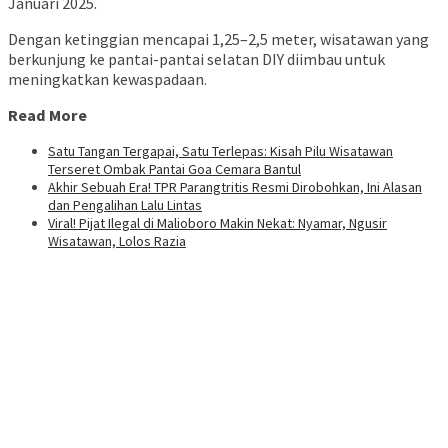
Januari 2025.
Dengan ketinggian mencapai 1,25–2,5 meter, wisatawan yang
berkunjung ke pantai-pantai selatan DIY diimbau untuk
meningkatkan kewaspadaan.
Read More
Satu Tangan Tergapai, Satu Terlepas: Kisah Pilu Wisatawan
Terseret Ombak Pantai Goa Cemara Bantul
Akhir Sebuah Era! TPR Parangtritis Resmi Dirobohkan, Ini Alasan
dan Pengalihan Lalu Lintas
Viral! Pijat Ilegal di Malioboro Makin Nekat: Nyamar, Ngusir
Wisatawan, Lolos Razia