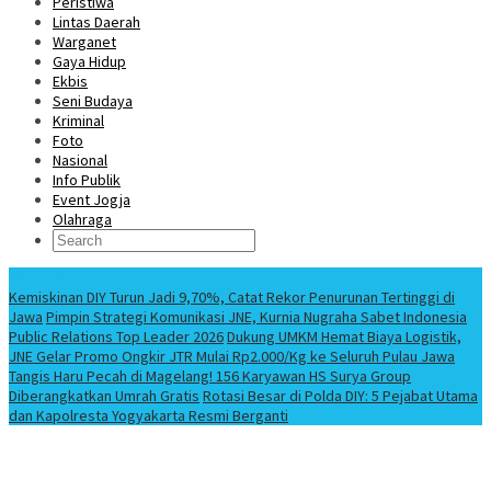
Peristiwa
Lintas Daerah
Warganet
Gaya Hidup
Ekbis
Seni Budaya
Kriminal
Foto
Nasional
Info Publik
Event Jogja
Olahraga
Berita Terbaru
Kemiskinan DIY Turun Jadi 9,70%, Catat Rekor Penurunan Tertinggi di
Jawa
Pimpin Strategi Komunikasi JNE, Kurnia Nugraha Sabet Indonesia
Public Relations Top Leader 2026
Dukung UMKM Hemat Biaya Logistik,
JNE Gelar Promo Ongkir JTR Mulai Rp2.000/Kg ke Seluruh Pulau Jawa
Tangis Haru Pecah di Magelang! 156 Karyawan HS Surya Group
Diberangkatkan Umrah Gratis
Rotasi Besar di Polda DIY: 5 Pejabat Utama
dan Kapolresta Yogyakarta Resmi Berganti