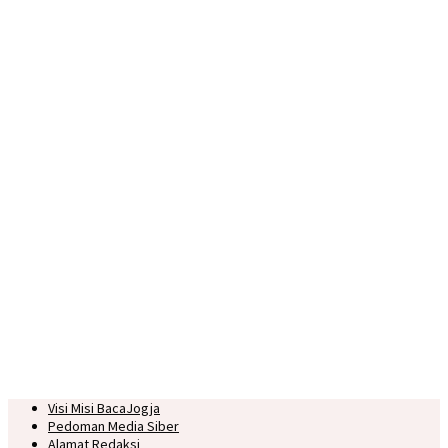
Visi Misi BacaJogja
Pedoman Media Siber
Alamat Redaksi