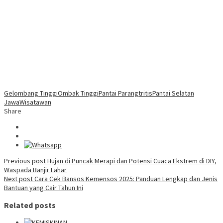
Gelombang Tinggi
Ombak Tinggi
Pantai Parangtritis
Pantai Selatan
Jawa
Wisatawan
Share
Post
Previous post
Hujan di Puncak Merapi dan Potensi Cuaca Ekstrem di DIY,
Waspada Banjir Lahar
navigation
Next post
Cara Cek Bansos Kemensos 2025: Panduan Lengkap dan Jenis
Bantuan yang Cair Tahun Ini
Related posts