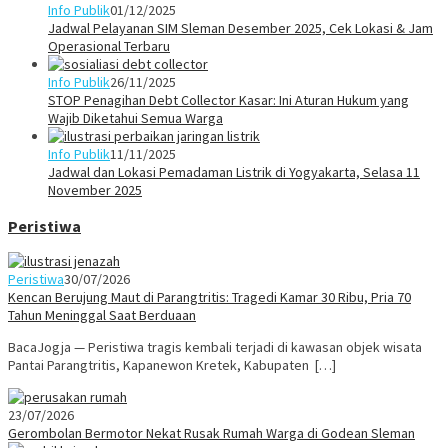
Info Publik
01/12/2025
Jadwal Pelayanan SIM Sleman Desember 2025, Cek Lokasi & Jam
Operasional Terbaru
Info Publik
26/11/2025
STOP Penagihan Debt Collector Kasar: Ini Aturan Hukum yang
Wajib Diketahui Semua Warga
Info Publik
11/11/2025
Jadwal dan Lokasi Pemadaman Listrik di Yogyakarta, Selasa 11
November 2025
Peristiwa
Peristiwa
30/07/2026
Kencan Berujung Maut di Parangtritis: Tragedi Kamar 30 Ribu, Pria 70
Tahun Meninggal Saat Berduaan
BacaJogja — Peristiwa tragis kembali terjadi di kawasan objek wisata
Pantai Parangtritis, Kapanewon Kretek, Kabupaten […]
23/07/2026
Gerombolan Bermotor Nekat Rusak Rumah Warga di Godean Sleman