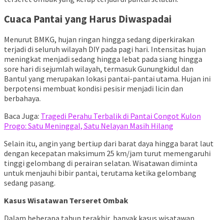
Cuaca Pantai yang Harus Diwaspadai
Menurut BMKG, hujan ringan hingga sedang diperkirakan
terjadi di seluruh wilayah DIY pada pagi hari. Intensitas hujan
meningkat menjadi sedang hingga lebat pada siang hingga
sore hari di sejumlah wilayah, termasuk Gunungkidul dan
Bantul yang merupakan lokasi pantai-pantai utama. Hujan ini
berpotensi membuat kondisi pesisir menjadi licin dan
berbahaya.
Baca Juga:
Tragedi Perahu Terbalik di Pantai Congot Kulon
Progo: Satu Meninggal, Satu Nelayan Masih Hilang
Selain itu, angin yang bertiup dari barat daya hingga barat laut
dengan kecepatan maksimum 25 km/jam turut memengaruhi
tinggi gelombang di perairan selatan. Wisatawan diminta
untuk menjauhi bibir pantai, terutama ketika gelombang
sedang pasang.
Kasus Wisatawan Terseret Ombak
Dalam beberapa tahun terakhir, banyak kasus wisatawan