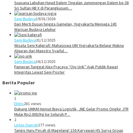
Suasana Labuhan Hajad Dalem Tingalan Jumenengan Dalem ke-38
Sri Sultan HB X di Parangkusum…
Seni Budaya
19/01/2026
Dari Merti Dusun hingga Gamelan, Yogyakarta Menjaga 245
Warisan Budaya Leluhur
Seni Budaya
31/12/2025
Wisata Seni Kaligrafi: Mahasiswa UIN Yogyakarta Belajar Makna
Alquran dari Maestro Syaiful…
Seni Budaya
16/12/2025
Pameran Tunggal Alex Pracaya “Ojo Urik” Ajak Publik Rawat
Integritas Lewat Seni Poster
Berita Populer
1
Ekbis
281 views
Dukung UMKM Hemat Biaya Logistik, JNE Gelar Promo Ongkir JTR
Mulai Rp2.000/Kg ke Seluruh P…
2
Lintas Daerah
277 views
Tangis Haru Pecah di Magelang! 156 Karyawan HS Surya Group