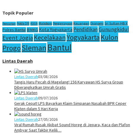
Topik Populer
Sri Sultan HB X
Keuangan
Ekonomi
Polda DIY
Klitih
Malioboro
Penganiayaan
Pencurian
Gunungkidul
Pendidikan
Kota Yogyakarta
Polres Bantul
BMKG
Yogyakarta
Kulon
Kecelakaan
Event Jogja
Bantul
Sleman
Progo
Lintas Daerah
Lintas Daerah
03/08/2026
Tangis Haru Pecah di Magelang! 156 Karyawan HS Surya Group
Diberangkatkan Umrah Gratis
Lintas Daerah
09/07/2026
Gerak Cepat! LPS Bayarkan Klaim Simpanan Nasabah BPR Ceper
Klaten dalam 5 Hari Kerja
Lintas Daerah
27/05/2026
Viral Rumah Rusak Akibat Sound Horeg di Jepara, Kaca dan Plafon
Ambyar Saat Takbir Kelili…