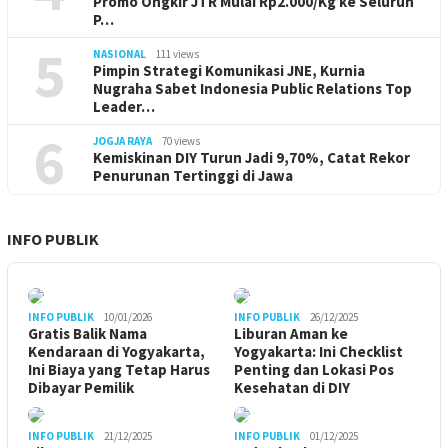
Promo Ongkir JTR Mulai Rp2.000/Kg ke Seluruh
P…
5
NASIONAL
111 views
Pimpin Strategi Komunikasi JNE, Kurnia
Nugraha Sabet Indonesia Public Relations Top
Leader…
6
JOGJA RAYA
70 views
Kemiskinan DIY Turun Jadi 9,70%, Catat Rekor
Penurunan Tertinggi di Jawa
INFO PUBLIK
INFO PUBLIK
10/01/2026
INFO PUBLIK
26/12/2025
Gratis Balik Nama
Liburan Aman ke
Kendaraan di Yogyakarta,
Yogyakarta: Ini Checklist
Ini Biaya yang Tetap Harus
Penting dan Lokasi Pos
Dibayar Pemilik
Kesehatan di DIY
INFO PUBLIK
21/12/2025
INFO PUBLIK
01/12/2025