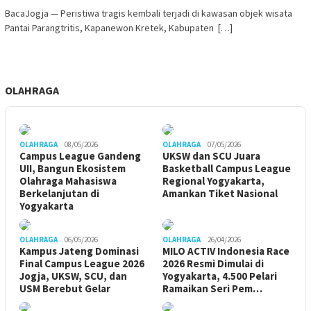
BacaJogja — Peristiwa tragis kembali terjadi di kawasan objek wisata
Pantai Parangtritis, Kapanewon Kretek, Kabupaten […]
OLAHRAGA
OLAHRAGA
08/05/2026
OLAHRAGA
07/05/2026
Campus League Gandeng
UKSW dan SCU Juara
UII, Bangun Ekosistem
Basketball Campus League
Olahraga Mahasiswa
Regional Yogyakarta,
Berkelanjutan di
Amankan Tiket Nasional
Yogyakarta
OLAHRAGA
06/05/2026
OLAHRAGA
26/04/2026
Kampus Jateng Dominasi
MILO ACTIV Indonesia Race
Final Campus League 2026
2026 Resmi Dimulai di
Jogja, UKSW, SCU, dan
Yogyakarta, 4.500 Pelari
USM Berebut Gelar
Ramaikan Seri Pem…