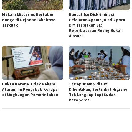
Makam Misterius Bertabur
Buntut Isu Diskriminasi
Bunga di Rejodadi Akhirnya
Pelajaran Agama, Disdikpora
Terkuak
DIY Terbitkan SE:
Keterbatasan Ruang Bukan
Alasan!
Bukan Karena Tidak Paham
17 Dapur MBG di DIY
Aturan, Ini Penyebab Korupsi
Dihentikan, Sertifikat Higiene
di Lingkungan Pemerintahan
Tak Lengkap tapi Sudah
Beroperasi