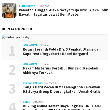
SENI BUDAYA
16/12/2025
Pameran Tunggal Alex Pracaya “Ojo Urik” Ajak Publik
Rawat Integritas Lewat Seni Poster
BERITA POPULER
1
JOGJA RAYA
322 views
Rotasi Besar di Polda DIY: 5 Pejabat Utama dan
Kapolresta Yogyakarta Resmi Berganti
2
JOGJA RAYA
307 views
Makam Misterius Bertabur Bunga di Rejodadi
Akhirnya Terkuak
3
LINTAS DAERAH
243 views
Tangis Haru Pecah di Magelang! 156 Karyawan
HS Surya Group Diberangkatkan Umrah Gratis
4
EKBIS
240 views
Dukung UMKM Hemat Biaya Logistik, JNE Gelar