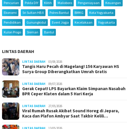
Pencurian
Polda DIY
Klitih
Malioboro
Penganiayaan
Keuangan
Ekonomi
Sri Sultan HB X
Polres Bantul
BMKG
Kota Yogyakarta
Pendidikan
Gunungkidul
Event Jogja
Kecelakaan
Yogyakarta
Kulon Progo
Sleman
Bantul
LINTAS DAERAH
LINTAS DAERAH
03/08/2026
Tangis Haru Pecah di Magelang! 156 Karyawan HS
Surya Group Diberangkatkan Umrah Gratis
LINTAS DAERAH
09/07/2026
Gerak Cepat! LPS Bayarkan Klaim Simpanan Nasabah
BPR Ceper Klaten dalam 5 Hari Kerja
LINTAS DAERAH
27/05/2026
Viral Rumah Rusak Akibat Sound Horeg di Jepara,
Kaca dan Plafon Ambyar Saat Takbir Kelili…
LINTAS DAERAH
13/05/2026