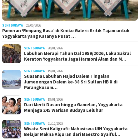
SENI BUDAYA
21/06/2026
Pameran ‘Rimpang Rasa’ di Kiniko Galeri: Kritik Tajam untuk
Yogyakarta yang Katanya Pusat …
SENI BUDAYA
20/01/2026
Labuhan Merapi Tahun Dal 1959/2026, Laku Sakral
Keraton Yogyakarta Jaga Harmoni Alam dan M…
SENI BUDAYA
19/01/2026
Suasana Labuhan Hajad Dalem Tingalan
Jumenengan Dalem ke-38 Sri Sultan HB X di
Parangkusum…
SENI BUDAYA
19/01/2026
Dari Merti Dusun hingga Gamelan, Yogyakarta
Menjaga 245 Warisan Budaya Leluhur
SENI BUDAYA
31/12/2025
Wisata Seni Kaligrafi: Mahasiswa UIN Yogyakarta
Belajar Makna Alquran dari Maestro Syaiful…