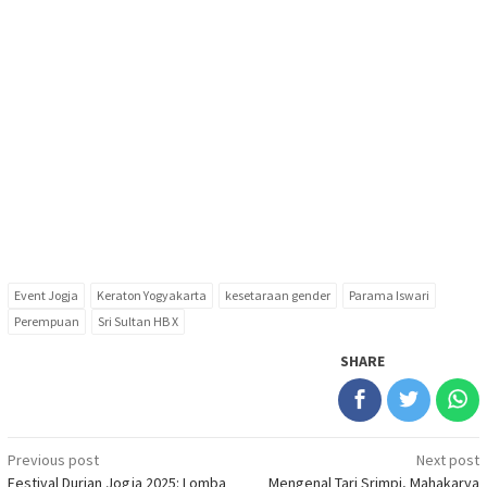
Event Jogja
Keraton Yogyakarta
kesetaraan gender
Parama Iswari
Perempuan
Sri Sultan HB X
SHARE
Post
Previous post
Next post
Festival Durian Jogja 2025: Lomba
Mengenal Tari Srimpi, Mahakarya