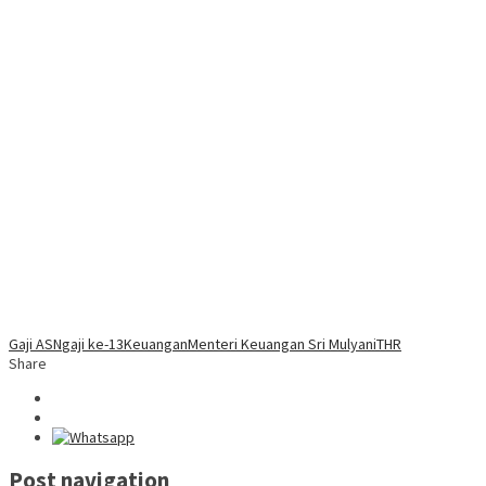
Gaji ASN
gaji ke-13
Keuangan
Menteri Keuangan Sri Mulyani
THR
Share
Post navigation