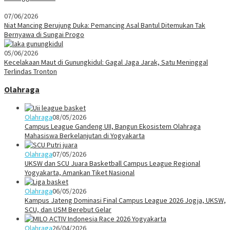
07/06/2026
Niat Mancing Berujung Duka: Pemancing Asal Bantul Ditemukan Tak
Bernyawa di Sungai Progo
05/06/2026
Kecelakaan Maut di Gunungkidul: Gagal Jaga Jarak, Satu Meninggal
Terlindas Tronton
Olahraga
Olahraga
08/05/2026
Campus League Gandeng UII, Bangun Ekosistem Olahraga
Mahasiswa Berkelanjutan di Yogyakarta
Olahraga
07/05/2026
UKSW dan SCU Juara Basketball Campus League Regional
Yogyakarta, Amankan Tiket Nasional
Olahraga
06/05/2026
Kampus Jateng Dominasi Final Campus League 2026 Jogja, UKSW,
SCU, dan USM Berebut Gelar
Olahraga
26/04/2026