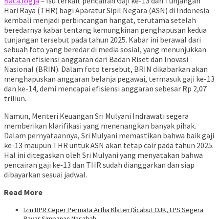
BacaJogja
– Isu terkait pencairan Gaji ke-13 dan Tunjangan
Hari Raya (THR) bagi Aparatur Sipil Negara (ASN) di Indonesia
kembali menjadi perbincangan hangat, terutama setelah
beredarnya kabar tentang kemungkinan penghapusan kedua
tunjangan tersebut pada tahun 2025. Kabar ini berawal dari
sebuah foto yang beredar di media sosial, yang menunjukkan
catatan efisiensi anggaran dari Badan Riset dan Inovasi
Nasional (BRIN). Dalam foto tersebut, BRIN dikabarkan akan
menghapuskan anggaran belanja pegawai, termasuk gaji ke-13
dan ke-14, demi mencapai efisiensi anggaran sebesar Rp 2,07
triliun.
Namun, Menteri Keuangan Sri Mulyani Indrawati segera
memberikan klarifikasi yang menenangkan banyak pihak.
Dalam pernyataannya, Sri Mulyani memastikan bahwa baik gaji
ke-13 maupun THR untuk ASN akan tetap cair pada tahun 2025.
Hal ini ditegaskan oleh Sri Mulyani yang menyatakan bahwa
pencairan gaji ke-13 dan THR sudah dianggarkan dan siap
dibayarkan sesuai jadwal.
Read More
Izin BPR Ceper Permata Artha Klaten Dicabut OJK, LPS Segera
Bayar Simpanan Nasabah