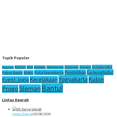
Topik Populer
Sri Sultan HB X
Keuangan
Ekonomi
Polda DIY
Klitih
Malioboro
Penganiayaan
Pencurian
Gunungkidul
Pendidikan
Kota Yogyakarta
Polres Bantul
BMKG
Yogyakarta
Kulon
Kecelakaan
Event Jogja
Bantul
Sleman
Progo
Lintas Daerah
Lintas Daerah
03/08/2026