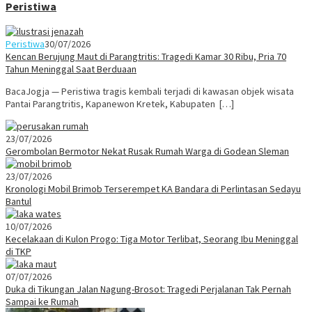
Peristiwa
Peristiwa
30/07/2026
Kencan Berujung Maut di Parangtritis: Tragedi Kamar 30 Ribu, Pria 70
Tahun Meninggal Saat Berduaan
BacaJogja — Peristiwa tragis kembali terjadi di kawasan objek wisata
Pantai Parangtritis, Kapanewon Kretek, Kabupaten […]
23/07/2026
Gerombolan Bermotor Nekat Rusak Rumah Warga di Godean Sleman
23/07/2026
Kronologi Mobil Brimob Terserempet KA Bandara di Perlintasan Sedayu
Bantul
10/07/2026
Kecelakaan di Kulon Progo: Tiga Motor Terlibat, Seorang Ibu Meninggal
di TKP
07/07/2026
Duka di Tikungan Jalan Nagung-Brosot: Tragedi Perjalanan Tak Pernah
Sampai ke Rumah