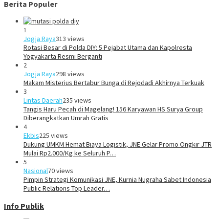
Berita Populer
1
Jogja Raya
313 views
Rotasi Besar di Polda DIY: 5 Pejabat Utama dan Kapolresta
Yogyakarta Resmi Berganti
2
Jogja Raya
298 views
Makam Misterius Bertabur Bunga di Rejodadi Akhirnya Terkuak
3
Lintas Daerah
235 views
Tangis Haru Pecah di Magelang! 156 Karyawan HS Surya Group
Diberangkatkan Umrah Gratis
4
Ekbis
225 views
Dukung UMKM Hemat Biaya Logistik, JNE Gelar Promo Ongkir JTR
Mulai Rp2.000/Kg ke Seluruh P…
5
Nasional
70 views
Pimpin Strategi Komunikasi JNE, Kurnia Nugraha Sabet Indonesia
Public Relations Top Leader…
Info Publik