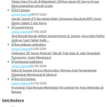
Tangis Haru Pecah di Magelang! 156 Karyawan HS Surya Group
Diberangkatkan Umrah Gratis
Lintas Daerah
09/07/2026
Gerak Cepat! LPS Bayarkan Klaim Simpanan Nasabah BPR Ceper
Klaten dalam 5 Hari Kerja
Lintas Daerah
27/05/2026
Viral Rumah Rusak Akibat Sound Horeg di Jepara, Kaca dan Plafon
Ambyar Saat Takbir Kelili…
Lintas Daerah
13/05/2026
Ambulans GP Ansor Ringsek Tabrak Truk Gula di Jalur Deandels
Purworejo, Sopir Meninggal
Lintas Daerah
01/05/2026
Duka di Sungai Serayu Wonosobo: Remaja Asal Temanggung
Ditemukan Meninggal di Sikancil
Lintas Daerah
21/02/2026
Kronologi Tiga Remaja Meninggal Tersambar KA Argo Merbabu di
Batang
Seni Budaya