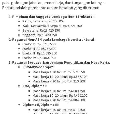
pada golongan jabatan, masa kerja, dan tunjangan lainnya.
Berikut adalah gambaran umum besaran yang diterima:
Pimpinan dan Anggota Lembaga Non-Struktural
:
Ketua/Kepala: Rp26.299.000
Wakil Ketua/Wakil Kepala: Rp24.721.200
Sekretaris: Rp23.420.250
Anggota: Rp23.420.250
Pegawai Non-ASN pada Lembaga Non-Struktural
:
Eselon I: Rp20.738.550
Eselon II: Rp16.262.400
Eselon III: Rp11.535.300
Eselon IV: Rp8.844.150
Pegawai Berdasarkan Jenjang Pendidikan dan Masa Kerja
:
SD/SMP/Sederajat
:
Masa kerja ≤ 10 tahun: Rp3.571.050
Masa kerja 10–20 tahun: Rp3.866.100
Masa kerja > 20 tahun: Rp4.210.500
SMA/Diploma I
:
Masa kerja ≤ 10 tahun: Rp4.089.750
Masa kerja 10–20 tahun: Rp4.456.200
Masa kerja > 20 tahun: Rp4.884.600
Diploma II/Diploma III
:
Masa kerja ≤ 10 tahun: Rp4.573.800