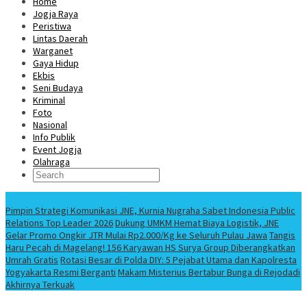
Home
Jogja Raya
Peristiwa
Lintas Daerah
Warganet
Gaya Hidup
Ekbis
Seni Budaya
Kriminal
Foto
Nasional
Info Publik
Event Jogja
Olahraga
Berita Terbaru
Pimpin Strategi Komunikasi JNE, Kurnia Nugraha Sabet Indonesia Public
Relations Top Leader 2026
Dukung UMKM Hemat Biaya Logistik, JNE
Gelar Promo Ongkir JTR Mulai Rp2.000/Kg ke Seluruh Pulau Jawa
Tangis
Haru Pecah di Magelang! 156 Karyawan HS Surya Group Diberangkatkan
Umrah Gratis
Rotasi Besar di Polda DIY: 5 Pejabat Utama dan Kapolresta
Yogyakarta Resmi Berganti
Makam Misterius Bertabur Bunga di Rejodadi
Akhirnya Terkuak