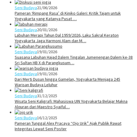
Seni Budaya
21/06/2026
Pameran ‘Rimpang Rasa’ di Kiniko Galeri: Kritik Tajam untuk
Yogyakarta yang Katanya Pusat …
Seni Budaya
20/01/2026
Labuhan Merapi Tahun Dal 1959/2026, Laku Sakral Keraton
Yogyakarta Jaga Harmoni Alam dan M…
Seni Budaya
19/01/2026
Suasana Labuhan Hajad Dalem Tingalan Jumenengan Dalem ke-38
Sri Sultan HB X di Parangkusum…
Seni Budaya
19/01/2026
Dari Merti Dusun hingga Gamelan, Yogyakarta Menjaga 245
Warisan Budaya Leluhur
Seni Budaya
31/12/2025
Wisata Seni Kaligrafi: Mahasiswa UIN Yogyakarta Belajar Makna
Alquran dari Maestro Syaiful…
Seni Budaya
16/12/2025
Pameran Tunggal Alex Pracaya “Ojo Urik” Ajak Publik Rawat
Integritas Lewat Seni Poster