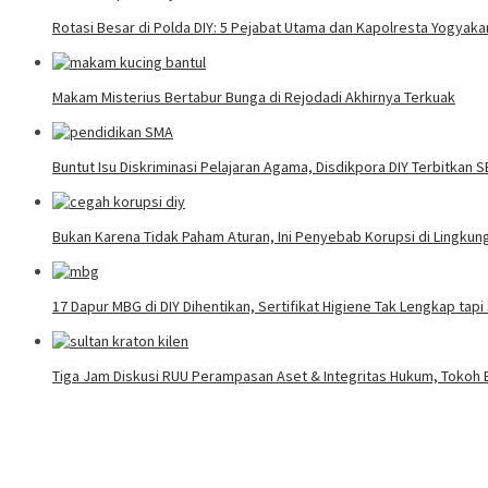
Rotasi Besar di Polda DIY: 5 Pejabat Utama dan Kapolresta Yogyaka
Makam Misterius Bertabur Bunga di Rejodadi Akhirnya Terkuak
Buntut Isu Diskriminasi Pelajaran Agama, Disdikpora DIY Terbitkan 
Bukan Karena Tidak Paham Aturan, Ini Penyebab Korupsi di Lingku
17 Dapur MBG di DIY Dihentikan, Sertifikat Higiene Tak Lengkap tap
Tiga Jam Diskusi RUU Perampasan Aset & Integritas Hukum, Tokoh B