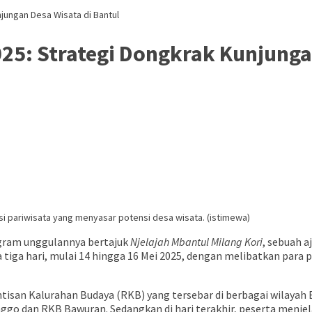
njungan Desa Wisata di Bantul
025: Strategi Dongkrak Kunjunga
si pariwisata yang menyasar potensi desa wisata. (istimewa)
gram unggulannya bertajuk
Njelajah Mbantul Milang Kori
, sebuah 
tiga hari, mulai 14 hingga 16 Mei 2025, dengan melibatkan para p
intisan Kalurahan Budaya (RKB) yang tersebar di berbagai wilay
ggo dan RKB Bawuran. Sedangkan di hari terakhir, peserta menje