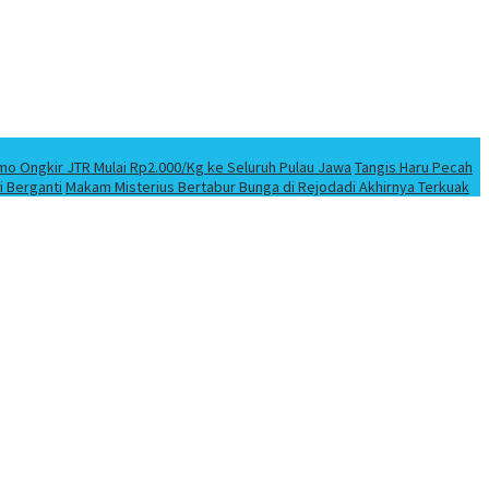
mo Ongkir JTR Mulai Rp2.000/Kg ke Seluruh Pulau Jawa
Tangis Haru Pecah
i Berganti
Makam Misterius Bertabur Bunga di Rejodadi Akhirnya Terkuak