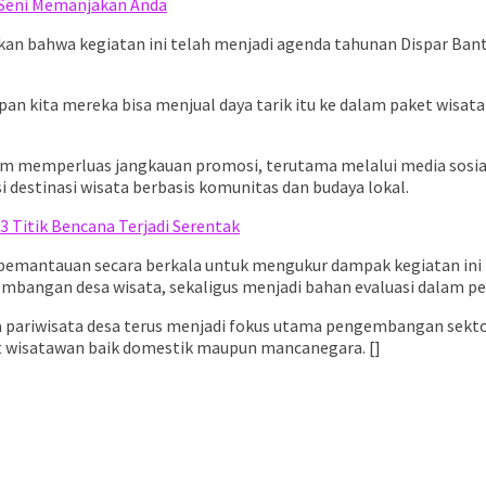
l Seni Memanjakan Anda
kan bahwa kegiatan ini telah menjadi agenda tahunan Dispar Ba
arapan kita mereka bisa menjual daya tarik itu ke dalam paket wi
m memperluas jangkauan promosi, terutama melalui media sosial da
i destinasi wisata berbasis komunitas dan budaya lokal.
3 Titik Bencana Terjadi Serentak
an pemantauan secara berkala untuk mengukur dampak kegiatan in
bangan desa wisata, sekaligus menjadi bahan evaluasi dalam 
 pariwisata desa terus menjadi fokus utama pengembangan sektor
t wisatawan baik domestik maupun mancanegara. []