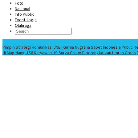
Foto
Nasional
Info Publik
Event Jogja
Olahraga
Berita Terbaru
Pimpin Strategi Komunikasi JNE, Kurnia Nugraha Sabet Indonesia Public R
di Magelang! 156 Karyawan HS Surya Group Diberangkatkan Umrah Gratis