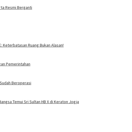
rta Resmi Berganti
SE: Keterbatasan Ruang Bukan Alasan!
ngan Pemerintahan
i Sudah Beroperasi
angsa Temui Sri Sultan HB X di Keraton Jogja