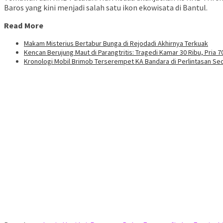
Baros yang kini menjadi salah satu ikon ekowisata di Bantul.
Read More
Makam Misterius Bertabur Bunga di Rejodadi Akhirnya Terkuak
Kencan Berujung Maut di Parangtritis: Tragedi Kamar 30 Ribu, Pria
Kronologi Mobil Brimob Terserempet KA Bandara di Perlintasan Se