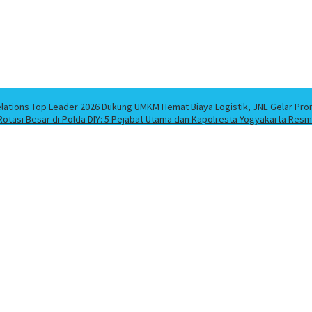
elations Top Leader 2026
Dukung UMKM Hemat Biaya Logistik, JNE Gelar Pro
Rotasi Besar di Polda DIY: 5 Pejabat Utama dan Kapolresta Yogyakarta Resm